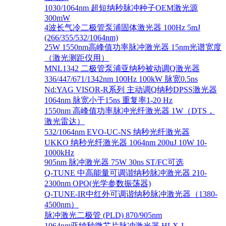
1030/1064nm 超短纳秒脉冲种子OEM激光源
300mW
4波长气冷二极管泵浦固体激光器 100Hz 5mJ
(266/355/532/1064nm)
25W 1550nm高峰值功率脉冲激光器 15nm光谱宽度
（激光测距仪用）
MNL1342 二极管泵浦亚纳秒被动调Q激光器
336/447/671/1342nm 100Hz 100kW 脉宽0.5ns
Nd:YAG VISOR-R系列 主动调Q纳秒DPSS激光器
1064nm 脉宽小于15ns 重复率1-20 Hz
1550nm 高峰值功率脉冲光纤激光器 1W（DTS，
激光雷达）
532/1064nm EVO-UC-NS 纳秒光纤激光器
UKKO 纳秒光纤激光器 1064nm 200uJ 10W 10-
1000kHz
905nm 脉冲激光器 75W 30ns ST/FC可选
Q-TUNE 中高能量可调谐纳秒脉冲激光器 210-
2300nm OPO(光学参数振荡器)
Q-TUNE-IR中红外可调谐纳秒脉冲激光器（1380-
4500nm）
脉冲激光二极管 (PLD) 870/905nm
1064nm亚纳秒微芯片脉冲激光器 HLX-I