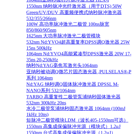
1550nm 纳秒脉冲光纤激光器（用于DTS) 50W
Green/UV/DUV 高重频便携式纳秒脉冲激光器
532/355/266nm
100W 高功率脉冲激光二极管 100ns脉宽
850/860/905nm
1625nm 大功率脉冲激光二极管模块
532nm Nd:YVO4超高重复率DPSS调Q激光器 25W
15ns 500kHz
1064nm Nd:YVO4高能紧凑型DPSS激光器 20W 17-
35ns 20-250kHz
纳秒Nd:YAG毫焦耳激光头1064nm
亚纳秒被动调Q微芯片固态激光器 ,PULSELAS®-P
系列 1064nm
Nd:YAG 纳秒调Q固体脉冲激光器 DPSSL M-
NANO系列 532/1064nm
TARBO 高重复性二极管泵浦纳秒固体激光器
532nm 300kHz 20ns
水冷二极管泵浦纳秒固态激光器 1064nm (100mJ
1kHz 10ns)
短脉冲二极管模块LDM（波长405-1550nm可选）
1550nm 高集成保偏脉冲光源（模块式）1.2μJ
1550nm 台式高集成保偏脉冲光源（1.2μJ）