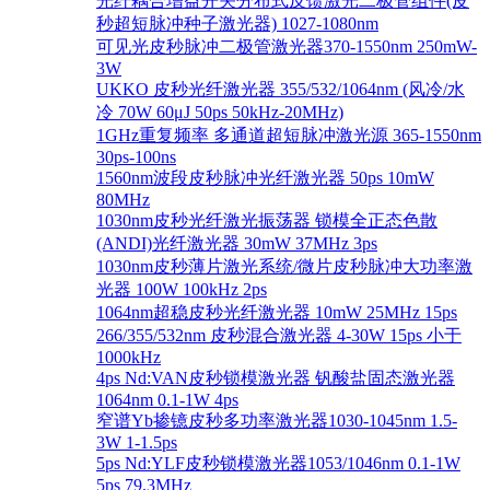
光纤耦合增益开关分布式反馈激光二极管组件(皮
秒超短脉冲种子激光器) 1027-1080nm
可见光皮秒脉冲二极管激光器370-1550nm 250mW-
3W
UKKO 皮秒光纤激光器 355/532/1064nm (风冷/水
冷 70W 60μJ 50ps 50kHz-20MHz)
1GHz重复频率 多通道超短脉冲激光源 365-1550nm
30ps-100ns
1560nm波段皮秒脉冲光纤激光器 50ps 10mW
80MHz
1030nm皮秒光纤激光振荡器 锁模全正态色散
(ANDI)光纤激光器 30mW 37MHz 3ps
1030nm皮秒薄片激光系统/微片皮秒脉冲大功率激
光器 100W 100kHz 2ps
1064nm超稳皮秒光纤激光器 10mW 25MHz 15ps
266/355/532nm 皮秒混合激光器 4-30W 15ps 小于
1000kHz
4ps Nd:VAN皮秒锁模激光器 钒酸盐固态激光器
1064nm 0.1-1W 4ps
窄谱Yb掺镱皮秒多功率激光器1030-1045nm 1.5-
3W 1-1.5ps
5ps Nd:YLF皮秒锁模激光器1053/1046nm 0.1-1W
5ps 79.3MHz