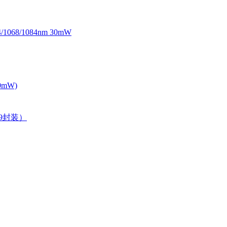
068/1084nm 30mW
0mW)
39封装）