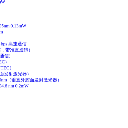
mW
）
m 0.13mW
m
Gbps 高速通信
EC，带准直透镜）
速通信)
EC）
TEC）
外腔面发射激光器）
0-750nm（垂直外腔面发射激光器）
 nm 0.2mW