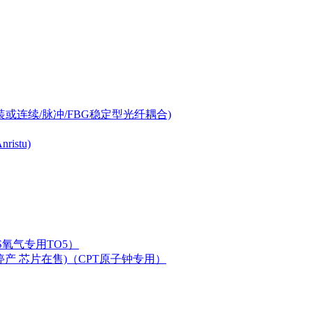
-can封装或连续/脉冲/FBG稳定型光纤耦合)
istu)
LAS氧气专用TO5）
二极管已停产 芯片在售)（CPT原子钟专用）