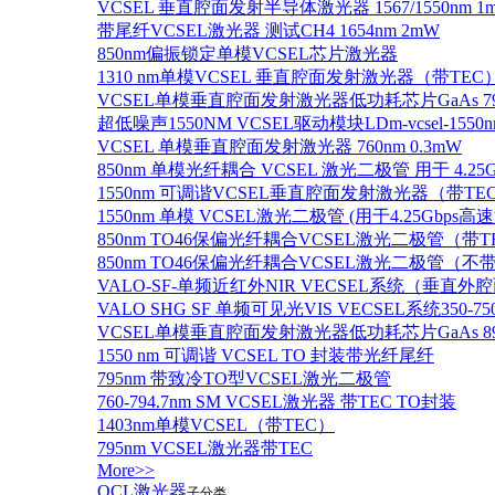
VCSEL 垂直腔面发射半导体激光器 1567/1550nm 1
带尾纤VCSEL激光器 测试CH4 1654nm 2mW
850nm偏振锁定单模VCSEL芯片激光器
1310 nm单模VCSEL 垂直腔面发射激光器（带TEC
VCSEL单模垂直腔面发射激光器低功耗芯片GaAs 795n
超低噪声1550NM VCSEL驱动模块LDm-vcsel-1550n
VCSEL 单模垂直腔面发射激光器 760nm 0.3mW
850nm 单模光纤耦合 VCSEL 激光二极管 用于 4.25
1550nm 可调谐VCSEL垂直腔面发射激光器（带T
1550nm 单模 VCSEL激光二极管 (用于4.25Gbps高
850nm TO46保偏光纤耦合VCSEL激光二极管（带T
850nm TO46保偏光纤耦合VCSEL激光二极管（不带
VALO-SF-单频近红外NIR VECSEL系统（垂直
VALO SHG SF 单频可见光VIS VECSEL系统35
VCSEL单模垂直腔面发射激光器低功耗芯片GaAs 894.6
1550 nm 可调谐 VCSEL TO 封装带光纤尾纤
795nm 带致冷TO型VCSEL激光二极管
760-794.7nm SM VCSEL激光器 带TEC TO封装
1403nm单模VCSEL（带TEC）
795nm VCSEL激光器带TEC
More>>
QCL激光器
子分类