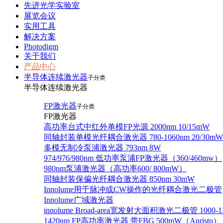
先进光学实验室
展览会议
实用工具
解决方案
Photodigm
关于我们
产品中心
半导体连续激光器
子分类
半导体连续激光器
FP激光器
子分类
FP激光器
高功率台式中红外单模FP光源 2000nm 10/15mW
同轴封装单模光纤耦合激光器 780-1060nm 20/30mW
多模无制冷泵浦激光器 793nm 8W
974/976/980nm 低功率泵浦FP激光器（360/460mw）
980nm泵浦激光器（高功率600/ 800mW）
同轴封装保偏光纤耦合激光器 850nm 30mW
Innolume用于脉冲或CW操作的光纤耦合激光二极管
Innolume广域激光器
innolume Broad-area宽发射大面积激光二极管 1000-1
1420nm FP高功率激光器 带FBG 500mW（Anristu）