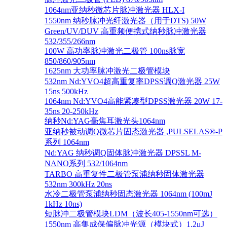
1064nm亚纳秒微芯片脉冲激光器 HLX-I
1550nm 纳秒脉冲光纤激光器（用于DTS) 50W
Green/UV/DUV 高重频便携式纳秒脉冲激光器
532/355/266nm
100W 高功率脉冲激光二极管 100ns脉宽
850/860/905nm
1625nm 大功率脉冲激光二极管模块
532nm Nd:YVO4超高重复率DPSS调Q激光器 25W
15ns 500kHz
1064nm Nd:YVO4高能紧凑型DPSS激光器 20W 17-
35ns 20-250kHz
纳秒Nd:YAG毫焦耳激光头1064nm
亚纳秒被动调Q微芯片固态激光器 ,PULSELAS®-P
系列 1064nm
Nd:YAG 纳秒调Q固体脉冲激光器 DPSSL M-
NANO系列 532/1064nm
TARBO 高重复性二极管泵浦纳秒固体激光器
532nm 300kHz 20ns
水冷二极管泵浦纳秒固态激光器 1064nm (100mJ
1kHz 10ns)
短脉冲二极管模块LDM（波长405-1550nm可选）
1550nm 高集成保偏脉冲光源（模块式）1.2μJ