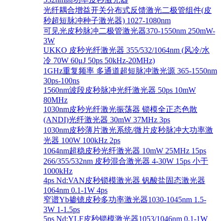
光纤耦合增益开关分布式反馈激光二极管组件(皮
秒超短脉冲种子激光器) 1027-1080nm
可见光皮秒脉冲二极管激光器370-1550nm 250mW-
3W
UKKO 皮秒光纤激光器 355/532/1064nm (风冷/水
冷 70W 60μJ 50ps 50kHz-20MHz)
1GHz重复频率 多通道超短脉冲激光源 365-1550nm
30ps-100ns
1560nm波段皮秒脉冲光纤激光器 50ps 10mW
80MHz
1030nm皮秒光纤激光振荡器 锁模全正态色散
(ANDI)光纤激光器 30mW 37MHz 3ps
1030nm皮秒薄片激光系统/微片皮秒脉冲大功率激
光器 100W 100kHz 2ps
1064nm超稳皮秒光纤激光器 10mW 25MHz 15ps
266/355/532nm 皮秒混合激光器 4-30W 15ps 小于
1000kHz
4ps Nd:VAN皮秒锁模激光器 钒酸盐固态激光器
1064nm 0.1-1W 4ps
窄谱Yb掺镱皮秒多功率激光器1030-1045nm 1.5-
3W 1-1.5ps
5ps Nd:YLF皮秒锁模激光器1053/1046nm 0.1-1W