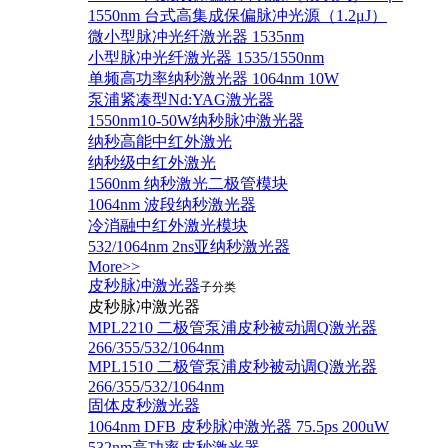
1550nm 台式高集成保偏脉冲光源（1.2μJ）
微小型脉冲光纤激光器 1535nm
小型脉冲光纤激光器 1535/1550nm
单频高功率纳秒激光器 1064nm 10W
泵浦紧凑型Nd:YAG激光器
1550nm10-50W纳秒脉冲激光器
纳秒高能中红外激光
纳秒级中红外激光
1560nm 纳秒激光二极管模块
1064nm 波段纳秒激光器
冷消融中红外激光模块
532/1064nm 2ns亚纳秒激光器
More>>
皮秒脉冲激光器
子分类
皮秒脉冲激光器
​MPL2210 二极管泵浦皮秒被动调Q激光器
266/355/532/1064nm
MPL1510 二极管泵浦皮秒被动调Q激光器
266/355/532/1064nm
固体皮秒激光器
1064nm DFB 皮秒脉冲激光器 75.5ps 200uW
532nm高功率皮秒激光器