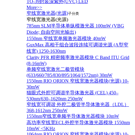
TO-39封装深紫外(UVC) LED
More>>
窄线宽激光器(光源)
子分类
窄线宽激光器(光源)
785nm SLM半导体单纵模激光器 100mW (VBG
Diode; 自由空间光输出)
1550nm 窄线宽单频激光器模块 40mW
GuxMax 高相干组合波段连续可调谐光源 (A型窄
线宽) 1250-1630nm
Clarity PFR 精密频率激光器模块 C Band ITU Grid
(8-16mW)
单频窄线宽激光二极管模块
(633/660/785/830/895/1064/1572nm) 30mW
1550nm RIO ORION 窄线宽激光器模块(光源) 10-
30mW
猫眼式外腔可调谐半导体激光器 (CEL) 450–
530nm/630–1620nm 250mW
窄线宽可调谐 外腔二极管半导体激光器（LDL）
368-1612nm 250mW
1550nm窄线宽单频半导体激光器模块 10mW
高功率窄线宽ECL外腔半导体激光器模块 1550nm
10mW <5KHz
1064nm RIO ORION 窄线宽激光器模块(光源) 10-