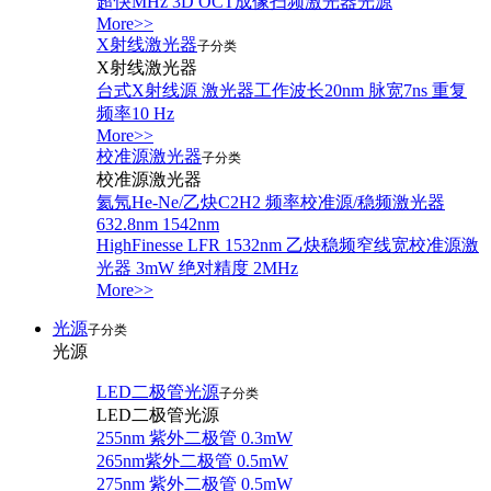
超快MHz 3D OCT成像扫频激光器光源
More>>
X射线激光器
子分类
X射线激光器
台式X射线源 激光器工作波长20nm 脉宽7ns 重复
频率10 Hz
More>>
校准源激光器
子分类
校准源激光器
氦氖He-Ne/乙炔C2H2 频率校准源/稳频激光器
632.8nm 1542nm
HighFinesse LFR 1532nm 乙炔稳频窄线宽校准源激
光器 3mW 绝对精度 2MHz
More>>
光源
子分类
光源
LED二极管光源
子分类
LED二极管光源
255nm 紫外二极管 0.3mW
265nm紫外二极管 0.5mW
275nm 紫外二极管 0.5mW