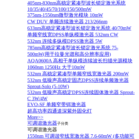
405nm-830nm高稳定紧凑型波长锁定激光系统
10/35/40/45/70/100/150/500mW
375nm-1550nm微型激光模块 10mW
CW DUV 单频连续激光器 213/266nm
633nm高稳定紧凑型波长锁定激光系统 40/70mW
单频窄线宽DPSS单纵模激光器 532nm CW
532nm 连续多纵模DPSS激光器 5W
785nm高稳定紧凑型波长锁定激光系统 75-
500mW(用于拉曼光谱和高分辨率应用)
AQA0600A 高相干单纵模连续波长扫描光源模块
1060nm 1250Hz 大于10mW
532nm 高稳定紧凑型单频窄线宽激光器 200mW
532nm 低噪声高稳定固态DPSS连续单频激光器
Sprout‐Solo (5-10W)
532nm 低噪声高稳定DPSS连续固体激光器 Sprout-
C 3W/4W
EVO-SF 单频窄带铒激光器
超高功率四通道深紫外固化灯
More>>
可调谐激光器
子分类
可调谐激光器
1550nm 可调谐窄线宽激光器 7.6-60mW (多功能可