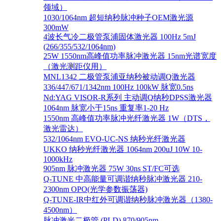
领域）
1030/1064nm 超短纳秒脉冲种子OEM激光源
300mW
4波长气冷二极管泵浦固体激光器 100Hz 5mJ
(266/355/532/1064nm)
25W 1550nm高峰值功率脉冲激光器 15nm光谱宽度
（激光测距仪用）
MNL1342 二极管泵浦亚纳秒被动调Q激光器
336/447/671/1342nm 100Hz 100kW 脉宽0.5ns
Nd:YAG VISOR-R系列 主动调Q纳秒DPSS激光器
1064nm 脉宽小于15ns 重复率1-20 Hz
1550nm 高峰值功率脉冲光纤激光器 1W（DTS，
激光雷达）
532/1064nm EVO-UC-NS 纳秒光纤激光器
UKKO 纳秒光纤激光器 1064nm 200uJ 10W 10-
1000kHz
905nm 脉冲激光器 75W 30ns ST/FC可选
Q-TUNE 中高能量可调谐纳秒脉冲激光器 210-
2300nm OPO(光学参数振荡器)
Q-TUNE-IR中红外可调谐纳秒脉冲激光器（1380-
4500nm）
脉冲激光二极管 (PLD) 870/905nm