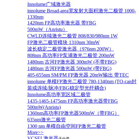
Innolume广域激光器
innolume Broad-area宽发射大面积激光二极管 1000-
1330nm
1420nm FP高功率激光器 带FBG
500mW（Anristu）
CWLD连续激光二极管 808/830/980nm 1W
FP激光二极管模块 1310nm 30mW
波长稳定二极管激光器（976nm 200W）
808nm 高功率FP泵浦激光二极管 200mW
1480nm 古河FP激光器 300mW (不带FBG)
1480nm 古河FP激光器 500mW (带FBG)
405-655nm SM/PM FP激光器 20mW输出 带TEC
innolume 单模FP激光二极管 780-1340nm (TO-can封
装或连续/脉冲/FBG稳定型光纤耦合)
Innolume高功率宽区域二极管
1435-1465-1475nm FP高功率激光器带FBG
500mW(Anristu)
1360nm高功率FP激光器500mW（带FBG）
635nm激光二极管
1300 nm 单模自由空间FP激光二极管
More>>
VCSEL激光器
子分类