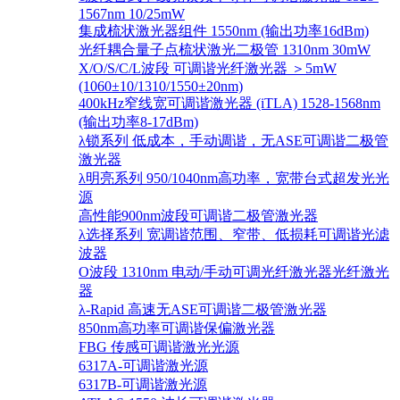
1567nm 10/25mW
集成梳状激光器组件 1550nm (输出功率16dBm)
光纤耦合量子点梳状激光二极管 1310nm 30mW
X/O/S/C/L波段 可调谐光纤激光器 ＞5mW
(1060±10/1310/1550±20nm)
400kHz窄线宽可调谐激光器 (iTLA) 1528-1568nm
(输出功率8-17dBm)
λ锁系列 低成本，手动调谐，无ASE可调谐二极管
激光器
λ明亮系列 950/1040nm高功率，宽带台式超发光光
源
高性能900nm波段可调谐二极管激光器
λ选择系列 宽调谐范围、窄带、低损耗可调谐光滤
波器
O波段 1310nm 电动/手动可调光纤激光器光纤激光
器
λ-Rapid 高速无ASE可调谐二极管激光器
850nm高功率可调谐保偏激光器
FBG 传感可调谐激光光源
6317A-可调谐激光源
6317B-可调谐激光源