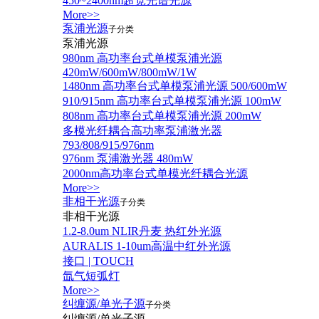
450~2400nm超宽光谱光源
More>>
泵浦光源
子分类
泵浦光源
980nm 高功率台式单模泵浦光源
420mW/600mW/800mW/1W
1480nm 高功率台式单模泵浦光源 500/600mW
910/915nm 高功率台式单模泵浦光源 100mW
808nm 高功率台式单模泵浦光源 200mW
多模光纤耦合高功率泵浦激光器
793/808/915/976nm
976nm 泵浦激光器 480mW
2000nm高功率台式单模光纤耦合光源
More>>
非相干光源
子分类
非相干光源
1.2-8.0um NLIR丹麦 热红外光源
AURALIS 1-10um高温中红外光源
接口 | TOUCH
氙气短弧灯
More>>
纠缠源/单光子源
子分类
纠缠源/单光子源