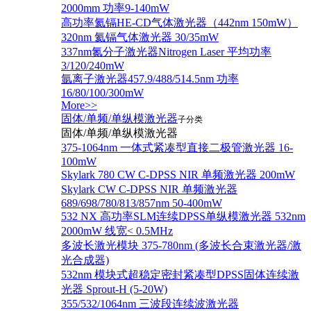
2000mm 功率9-140mW
高功率氦镉HE-CD气体激光器（442nm 150mW）
320nm 氦镉气体激光器 30/35mW
337nm氮分子激光器Nitrogen Laser 平均功率
3/120/240mW
氩离子激光器457.9/488/514.5nm 功率
16/80/100/300mW
More>>
固体/单频/单纵模激光器
子分类
固体/单频/单纵模激光器
375-1064nm 一体式紧凑型直接二极管激光器 16-
100mW
Skylark 780 CW C-DPSS NIR 单频激光器 200mW
Skylark CW C-DPSS NIR 单频激光器
689/698/780/813/857nm 50-400mW
532 NX 高功率SLM连续DPSS单纵模激光器 532nm
2000mW 线宽< 0.5MHz
多波长激光模块 375-780nm (多波长合束激光器/激
光合成器)
532nm 模块式超稳定密封紧凑型DPSS固体连续激
光器 Sprout-H (5-20W)
355/532/1064nm 三波段连续波激光器