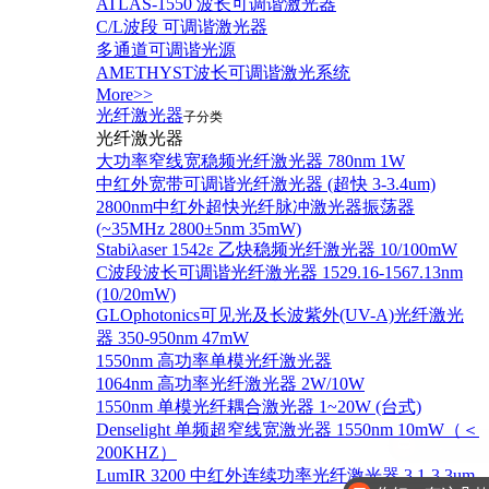
ATLAS-1550 波长可调谐激光器
C/L波段 可调谐激光器
多通道可调谐光源
AMETHYST波长可调谐激光系统
More>>
光纤激光器
子分类
光纤激光器
大功率窄线宽稳频光纤激光器 780nm 1W
中红外宽带可调谐光纤激光器 (超快 3-3.4um)
2800nm中红外超快光纤脉冲激光器振荡器
(~35MHz 2800±5nm 35mW)
Stabiλaser 1542ε 乙炔稳频光纤激光器 10/100mW
C波段波长可调谐光纤激光器 1529.16-1567.13nm
(10/20mW)
GLOphotonics可见光及长波紫外(UV-A)光纤激光
器 350-950nm 47mW
1550nm 高功率单模光纤激光器
1064nm 高功率光纤激光器 2W/10W
1550nm 单模光纤耦合激光器 1~20W (台式)
Denselight 单频超窄线宽激光器 1550nm 10mW（＜
200KHZ）
LumIR 3200 中红外连续功率光纤激光器 3.1-3.3um