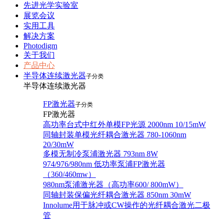
先进光学实验室
展览会议
实用工具
解决方案
Photodigm
关于我们
产品中心
半导体连续激光器
子分类
半导体连续激光器
FP激光器
子分类
FP激光器
高功率台式中红外单模FP光源 2000nm 10/15mW
同轴封装单模光纤耦合激光器 780-1060nm
20/30mW
多模无制冷泵浦激光器 793nm 8W
974/976/980nm 低功率泵浦FP激光器
（360/460mw）
980nm泵浦激光器（高功率600/ 800mW）
同轴封装保偏光纤耦合激光器 850nm 30mW
Innolume用于脉冲或CW操作的光纤耦合激光二极
管