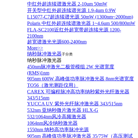
中红外超连续谱激光器 2-10um 50mW
开关型中红外超连续谱光源 1.9-4um 0.9W
L15077-C7超连续谱光源 50mW (1300nm~2000nm)
Polaris 中红外超连续谱激光器 1~4.6um 500/800mW
FLA-SC2100近红外超宽带超连续光源 1200-
2100nm
超宽谱激光光源600-2400nm
More>>
纳秒脉冲激光器
子分类
纳秒脉冲激光器
450nm脉冲激光二极管模组 2W 光谱宽度
(RMS)1nm
905nm 600W 高峰值功率脉冲激光器 8nm光谱宽度
TO56（激光测距仪用）
CAREX 可编程脉冲高功率纳秒紫外光纤激光器
343/515nm
YUCCA UV 紫外光纤脉冲激光器 343/515nm
532nm 亚纳秒微片激光器 HLX-G
532/1064nm风冷高频激光器
1064nm风冷纳秒激光器
1550nm 纳秒高功率脉冲光源
905nm 高峰值功率脉冲激光器 35/75W（高压测试