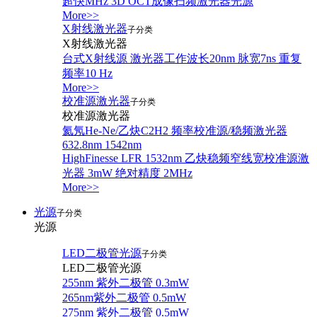
超快MHz 3D OCT成像扫频激光器光源
More>>
X射线激光器
子分类
X射线激光器
台式X射线源 激光器工作波长20nm 脉宽7ns 重复
频率10 Hz
More>>
校准源激光器
子分类
校准源激光器
氦氖He-Ne/乙炔C2H2 频率校准源/稳频激光器
632.8nm 1542nm
HighFinesse LFR 1532nm 乙炔稳频窄线宽校准源激
光器 3mW 绝对精度 2MHz
More>>
光源
子分类
光源
LED二极管光源
子分类
LED二极管光源
255nm 紫外二极管 0.3mW
265nm紫外二极管 0.5mW
275nm 紫外二极管 0.5mW