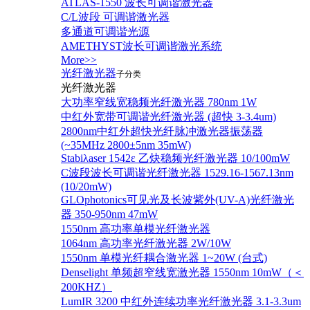
ATLAS-1550 波长可调谐激光器
C/L波段 可调谐激光器
多通道可调谐光源
AMETHYST波长可调谐激光系统
More>>
光纤激光器
子分类
光纤激光器
大功率窄线宽稳频光纤激光器 780nm 1W
中红外宽带可调谐光纤激光器 (超快 3-3.4um)
2800nm中红外超快光纤脉冲激光器振荡器
(~35MHz 2800±5nm 35mW)
Stabiλaser 1542ε 乙炔稳频光纤激光器 10/100mW
C波段波长可调谐光纤激光器 1529.16-1567.13nm
(10/20mW)
GLOphotonics可见光及长波紫外(UV-A)光纤激光
器 350-950nm 47mW
1550nm 高功率单模光纤激光器
1064nm 高功率光纤激光器 2W/10W
1550nm 单模光纤耦合激光器 1~20W (台式)
Denselight 单频超窄线宽激光器 1550nm 10mW（＜
200KHZ）
LumIR 3200 中红外连续功率光纤激光器 3.1-3.3um