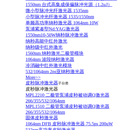
1550nm 台式高集成保偏脉冲光源（1.2μJ）
微小型脉冲光纤激光器 1535nm
小型脉冲光纤激光器 1535/1550nm
单频高功率纳秒激光器 1064nm 10W
泵浦紧凑型Nd:YAG激光器
1550nm10-50W纳秒脉冲激光器
纳秒高能中红外激光
纳秒级中红外激光
1560nm 纳秒激光二极管模块
1064nm 波段纳秒激光器
冷消融中红外激光模块
532/1064nm 2ns亚纳秒激光器
More>>
皮秒脉冲激光器
子分类
皮秒脉冲激光器
​MPL2210 二极管泵浦皮秒被动调Q激光器
266/355/532/1064nm
MPL1510 二极管泵浦皮秒被动调Q激光器
266/355/532/1064nm
固体皮秒激光器
1064nm DFB 皮秒脉冲激光器 75.5ps 200uW
532nm高功率皮秒激光器