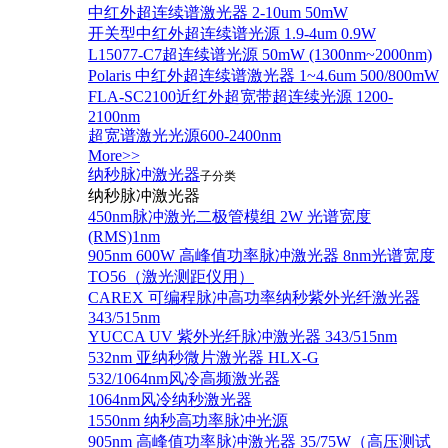
中红外超连续谱激光器 2-10um 50mW
开关型中红外超连续谱光源 1.9-4um 0.9W
L15077-C7超连续谱光源 50mW (1300nm~2000nm)
Polaris 中红外超连续谱激光器 1~4.6um 500/800mW
FLA-SC2100近红外超宽带超连续光源 1200-
2100nm
超宽谱激光光源600-2400nm
More>>
纳秒脉冲激光器
子分类
纳秒脉冲激光器
450nm脉冲激光二极管模组 2W 光谱宽度
(RMS)1nm
905nm 600W 高峰值功率脉冲激光器 8nm光谱宽度
TO56（激光测距仪用）
CAREX 可编程脉冲高功率纳秒紫外光纤激光器
343/515nm
YUCCA UV 紫外光纤脉冲激光器 343/515nm
532nm 亚纳秒微片激光器 HLX-G
532/1064nm风冷高频激光器
1064nm风冷纳秒激光器
1550nm 纳秒高功率脉冲光源
905nm 高峰值功率脉冲激光器 35/75W（高压测试