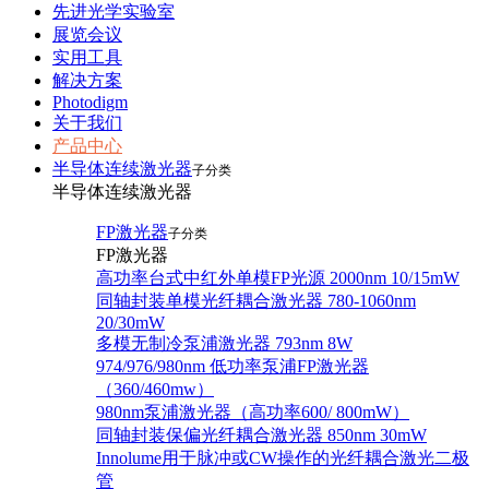
先进光学实验室
展览会议
实用工具
解决方案
Photodigm
关于我们
产品中心
半导体连续激光器
子分类
半导体连续激光器
FP激光器
子分类
FP激光器
高功率台式中红外单模FP光源 2000nm 10/15mW
同轴封装单模光纤耦合激光器 780-1060nm
20/30mW
多模无制冷泵浦激光器 793nm 8W
974/976/980nm 低功率泵浦FP激光器
（360/460mw）
980nm泵浦激光器（高功率600/ 800mW）
同轴封装保偏光纤耦合激光器 850nm 30mW
Innolume用于脉冲或CW操作的光纤耦合激光二极
管