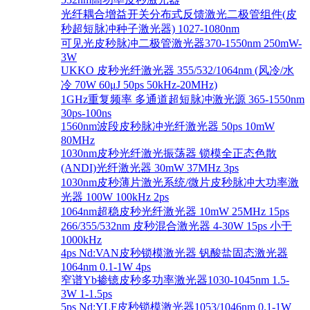
光纤耦合增益开关分布式反馈激光二极管组件(皮
秒超短脉冲种子激光器) 1027-1080nm
可见光皮秒脉冲二极管激光器370-1550nm 250mW-
3W
UKKO 皮秒光纤激光器 355/532/1064nm (风冷/水
冷 70W 60μJ 50ps 50kHz-20MHz)
1GHz重复频率 多通道超短脉冲激光源 365-1550nm
30ps-100ns
1560nm波段皮秒脉冲光纤激光器 50ps 10mW
80MHz
1030nm皮秒光纤激光振荡器 锁模全正态色散
(ANDI)光纤激光器 30mW 37MHz 3ps
1030nm皮秒薄片激光系统/微片皮秒脉冲大功率激
光器 100W 100kHz 2ps
1064nm超稳皮秒光纤激光器 10mW 25MHz 15ps
266/355/532nm 皮秒混合激光器 4-30W 15ps 小于
1000kHz
4ps Nd:VAN皮秒锁模激光器 钒酸盐固态激光器
1064nm 0.1-1W 4ps
窄谱Yb掺镱皮秒多功率激光器1030-1045nm 1.5-
3W 1-1.5ps
5ps Nd:YLF皮秒锁模激光器1053/1046nm 0.1-1W