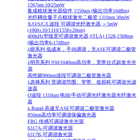
1567nm 10/25mW
集成梳状激光器组件 1550nm (输出功率16dBm)
光纤耦合量子点梳状激光二极管 1310nm 30mW
X/O/S/C/L波段 可调谐光纤激光器 ＞5mW
(1060±10/1310/1550±20nm)
400kHz窄线宽可调谐激光器 (iTLA) 1528-1568nm
(输出功率8-17dBm)
λ锁系列 低成本，手动调谐，无ASE可调谐二极管
激光器
λ明亮系列 950/1040nm高功率，宽带台式超发光光
源
高性能900nm波段可调谐二极管激光器
λ选择系列 宽调谐范围、窄带、低损耗可调谐光滤
波器
O波段 1310nm 电动/手动可调光纤激光器光纤激光
器
λ-Rapid 高速无ASE可调谐二极管激光器
850nm高功率可调谐保偏激光器
FBG 传感可调谐激光光源
6317A-可调谐激光源
6317B-可调谐激光源