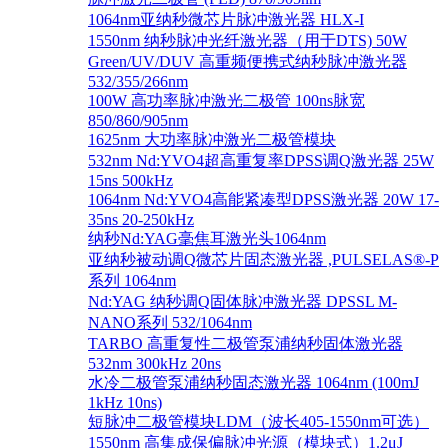
1064nm亚纳秒微芯片脉冲激光器 HLX-I
1550nm 纳秒脉冲光纤激光器（用于DTS) 50W
Green/UV/DUV 高重频便携式纳秒脉冲激光器
532/355/266nm
100W 高功率脉冲激光二极管 100ns脉宽
850/860/905nm
1625nm 大功率脉冲激光二极管模块
532nm Nd:YVO4超高重复率DPSS调Q激光器 25W
15ns 500kHz
1064nm Nd:YVO4高能紧凑型DPSS激光器 20W 17-
35ns 20-250kHz
纳秒Nd:YAG毫焦耳激光头1064nm
亚纳秒被动调Q微芯片固态激光器 ,PULSELAS®-P
系列 1064nm
Nd:YAG 纳秒调Q固体脉冲激光器 DPSSL M-
NANO系列 532/1064nm
TARBO 高重复性二极管泵浦纳秒固体激光器
532nm 300kHz 20ns
水冷二极管泵浦纳秒固态激光器 1064nm (100mJ
1kHz 10ns)
短脉冲二极管模块LDM（波长405-1550nm可选）
1550nm 高集成保偏脉冲光源（模块式）1.2μJ