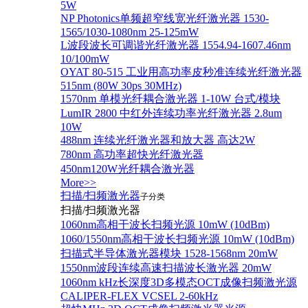
5W
NP Photonics单频超窄线宽光纤激光器 1530-
1565/1030-1080nm 25-125mW
L波段波长可调谐光纤激光器 1554.94-1607.46nm
10/100mW
OYAT 80-515 工业用高功率皮秒准连续光纤激光器
515nm (80W 30ps 30MHz)
1570nm 单模光纤耦合激光器 1-10W 台式/模块
LumIR 2800 中红外连续功率光纤激光器 2.8um
10W
488nm 连续光纤激光器和放大器 高达2W
780nm 高功率超快光纤激光器
450nm120W光纤耦合激光器
More>>
扫描/扫频激光器
子分类
扫描/扫频激光器
1060nm高相干波长扫频光源 10mW (10dBm)
1060/1550nm高相干波长扫频光源 10mW (10dBm)
扫描式半导体激光器模块 1528-1568nm 20mW
1550nm波段连续高速扫描波长激光器 20mW
1060nm kHz长深度3D多模态OCT成像扫频激光源
CALIPER-FLEX VCSEL 2-60kHz