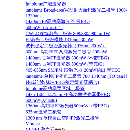
Innolume广域激光器
innolume Broad-area宽发射大面积激光二极管 1000-
1330nm
1420nm FP高功率激光器 带FBG
500mW（Anristu）
CWLD连续激光二极管 808/830/980nm 1W
FP激光二极管模块 1310nm 30mW
波长稳定二极管激光器（976nm 200W）
808nm 高功率FP泵浦激光二极管 200mW
1480nm 古河FP激光器 300mW (不带FBG)
1480nm 古河FP激光器 500mW (带FBG)
405-655nm SM/PM FP激光器 20mW输出 带TEC
innolume 单模FP激光二极管 780-1340nm (TO-can封
装或连续/脉冲/FBG稳定型光纤耦合)
Innolume高功率宽区域二极管
1435-1465-1475nm FP高功率激光器带FBG
500mW(Anristu)
1360nm高功率FP激光器500mW（带FBG）
635nm激光二极管
1300 nm 单模自由空间FP激光二极管
More>>
VCSEL激光器
子分类