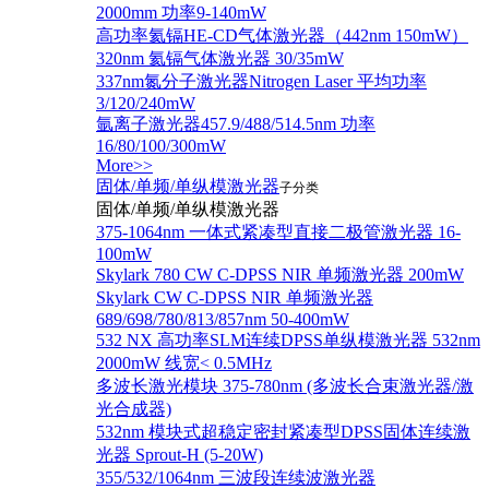
2000mm 功率9-140mW
高功率氦镉HE-CD气体激光器（442nm 150mW）
320nm 氦镉气体激光器 30/35mW
337nm氮分子激光器Nitrogen Laser 平均功率
3/120/240mW
氩离子激光器457.9/488/514.5nm 功率
16/80/100/300mW
More>>
固体/单频/单纵模激光器
子分类
固体/单频/单纵模激光器
375-1064nm 一体式紧凑型直接二极管激光器 16-
100mW
Skylark 780 CW C-DPSS NIR 单频激光器 200mW
Skylark CW C-DPSS NIR 单频激光器
689/698/780/813/857nm 50-400mW
532 NX 高功率SLM连续DPSS单纵模激光器 532nm
2000mW 线宽< 0.5MHz
多波长激光模块 375-780nm (多波长合束激光器/激
光合成器)
532nm 模块式超稳定密封紧凑型DPSS固体连续激
光器 Sprout-H (5-20W)
355/532/1064nm 三波段连续波激光器