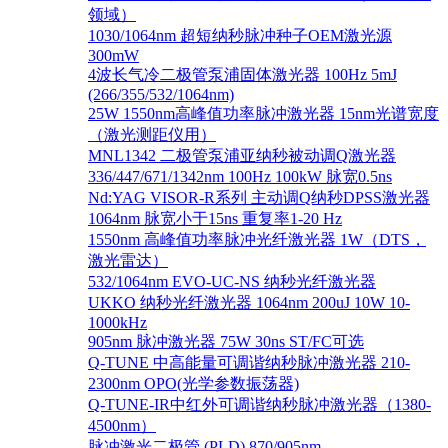
领域）
1030/1064nm 超短纳秒脉冲种子OEM激光源
300mW
4波长气冷二极管泵浦固体激光器 100Hz 5mJ
(266/355/532/1064nm)
25W 1550nm高峰值功率脉冲激光器 15nm光谱宽度
（激光测距仪用）
MNL1342 二极管泵浦亚纳秒被动调Q激光器
336/447/671/1342nm 100Hz 100kW 脉宽0.5ns
Nd:YAG VISOR-R系列 主动调Q纳秒DPSS激光器
1064nm 脉宽小于15ns 重复率1-20 Hz
1550nm 高峰值功率脉冲光纤激光器 1W（DTS，
激光雷达）
532/1064nm EVO-UC-NS 纳秒光纤激光器
UKKO 纳秒光纤激光器 1064nm 200uJ 10W 10-
1000kHz
905nm 脉冲激光器 75W 30ns ST/FC可选
Q-TUNE 中高能量可调谐纳秒脉冲激光器 210-
2300nm OPO(光学参数振荡器)
Q-TUNE-IR中红外可调谐纳秒脉冲激光器（1380-
4500nm）
脉冲激光二极管 (PLD) 870/905nm