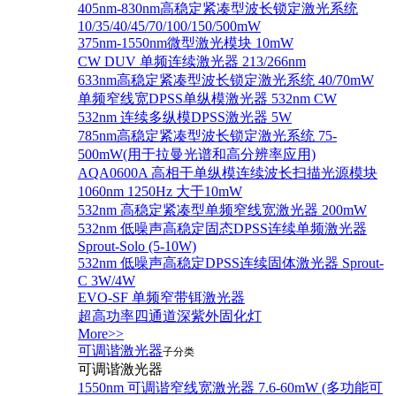
405nm-830nm高稳定紧凑型波长锁定激光系统
10/35/40/45/70/100/150/500mW
375nm-1550nm微型激光模块 10mW
CW DUV 单频连续激光器 213/266nm
633nm高稳定紧凑型波长锁定激光系统 40/70mW
单频窄线宽DPSS单纵模激光器 532nm CW
532nm 连续多纵模DPSS激光器 5W
785nm高稳定紧凑型波长锁定激光系统 75-
500mW(用于拉曼光谱和高分辨率应用)
AQA0600A 高相干单纵模连续波长扫描光源模块
1060nm 1250Hz 大于10mW
532nm 高稳定紧凑型单频窄线宽激光器 200mW
532nm 低噪声高稳定固态DPSS连续单频激光器
Sprout‐Solo (5-10W)
532nm 低噪声高稳定DPSS连续固体激光器 Sprout-
C 3W/4W
EVO-SF 单频窄带铒激光器
超高功率四通道深紫外固化灯
More>>
可调谐激光器
子分类
可调谐激光器
1550nm 可调谐窄线宽激光器 7.6-60mW (多功能可