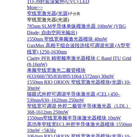
TO-39封装深紫外(UVC) LED
More>>
窄线宽激光器(光源)
子分类
窄线宽激光器(光源)
785nm SLM半导体单纵模激光器 100mW (VBG
Diode; 自由空间光输出)
1550nm 窄线宽单频激光器模块 40mW
GuxMax 高相干组合波段连续可调谐光源 (A型窄
线宽) 1250-1630nm
Clarity PFR 精密频率激光器模块 C Band ITU Grid
(8-16mW)
单频窄线宽激光二极管模块
(633/660/785/830/895/1064/1572nm) 30mW
1550nm RIO ORION 窄线宽激光器模块(光源) 10-
30mW
猫眼式外腔可调谐半导体激光器 (CEL) 450–
530nm/630–1620nm 250mW
窄线宽可调谐 外腔二极管半导体激光器（LDL）
368-1612nm 250mW
1550nm窄线宽单频半导体激光器模块 10mW
高功率窄线宽ECL外腔半导体激光器模块 1550nm
10mW <5KHz
1064nm RIO ORION 窄线宽激光器模块(光源) 10-