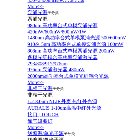
450~2400nm超宽光谱光源
More>>
泵浦光源
子分类
泵浦光源
980nm 高功率台式单模泵浦光源
420mW/600mW/800mW/1W
1480nm 高功率台式单模泵浦光源 500/600mW
910/915nm 高功率台式单模泵浦光源 100mW
808nm 高功率台式单模泵浦光源 200mW
多模光纤耦合高功率泵浦激光器
793/808/915/976nm
976nm 泵浦激光器 480mW
2000nm高功率台式单模光纤耦合光源
More>>
非相干光源
子分类
非相干光源
1.2-8.0um NLIR丹麦 热红外光源
AURALIS 1-10um高温中红外光源
接口 | TOUCH
氙气短弧灯
More>>
纠缠源/单光子源
子分类
纠缠源/单光子源