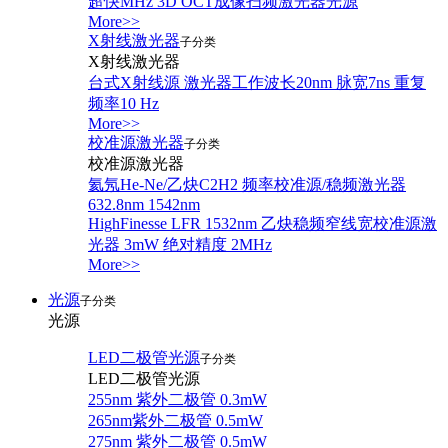
超快MHz 3D OCT成像扫频激光器光源
More>>
X射线激光器
子分类
X射线激光器
台式X射线源 激光器工作波长20nm 脉宽7ns 重复
频率10 Hz
More>>
校准源激光器
子分类
校准源激光器
氦氖He-Ne/乙炔C2H2 频率校准源/稳频激光器
632.8nm 1542nm
HighFinesse LFR 1532nm 乙炔稳频窄线宽校准源激
光器 3mW 绝对精度 2MHz
More>>
光源
子分类
光源
LED二极管光源
子分类
LED二极管光源
255nm 紫外二极管 0.3mW
265nm紫外二极管 0.5mW
275nm 紫外二极管 0.5mW