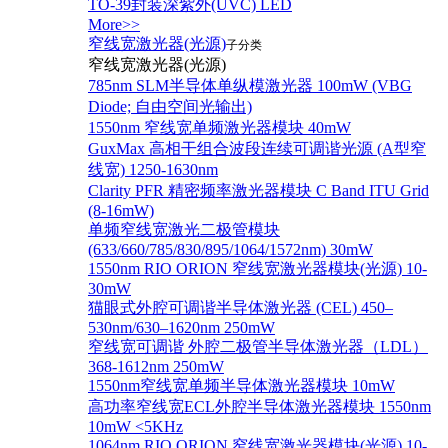
TO-39封装深紫外(UVC) LED
More>>
窄线宽激光器(光源)
子分类
窄线宽激光器(光源)
785nm SLM半导体单纵模激光器 100mW (VBG
Diode; 自由空间光输出)
1550nm 窄线宽单频激光器模块 40mW
GuxMax 高相干组合波段连续可调谐光源 (A型窄
线宽) 1250-1630nm
Clarity PFR 精密频率激光器模块 C Band ITU Grid
(8-16mW)
单频窄线宽激光二极管模块
(633/660/785/830/895/1064/1572nm) 30mW
1550nm RIO ORION 窄线宽激光器模块(光源) 10-
30mW
猫眼式外腔可调谐半导体激光器 (CEL) 450–
530nm/630–1620nm 250mW
窄线宽可调谐 外腔二极管半导体激光器（LDL）
368-1612nm 250mW
1550nm窄线宽单频半导体激光器模块 10mW
高功率窄线宽ECL外腔半导体激光器模块 1550nm
10mW <5KHz
1064nm RIO ORION 窄线宽激光器模块(光源) 10-