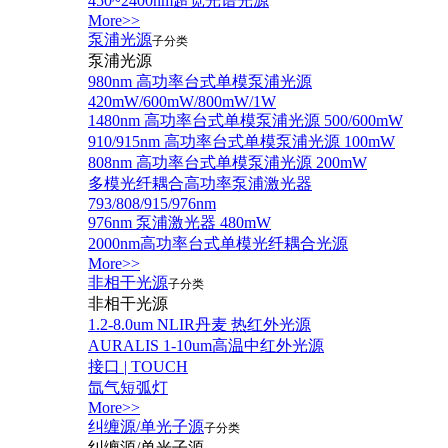
450~2400nm超宽光谱光源
More>>
泵浦光源
子分类
泵浦光源
980nm 高功率台式单模泵浦光源
420mW/600mW/800mW/1W
1480nm 高功率台式单模泵浦光源 500/600mW
910/915nm 高功率台式单模泵浦光源 100mW
808nm 高功率台式单模泵浦光源 200mW
多模光纤耦合高功率泵浦激光器
793/808/915/976nm
976nm 泵浦激光器 480mW
2000nm高功率台式单模光纤耦合光源
More>>
非相干光源
子分类
非相干光源
1.2-8.0um NLIR丹麦 热红外光源
AURALIS 1-10um高温中红外光源
接口 | TOUCH
氙气短弧灯
More>>
纠缠源/单光子源
子分类
纠缠源/单光子源