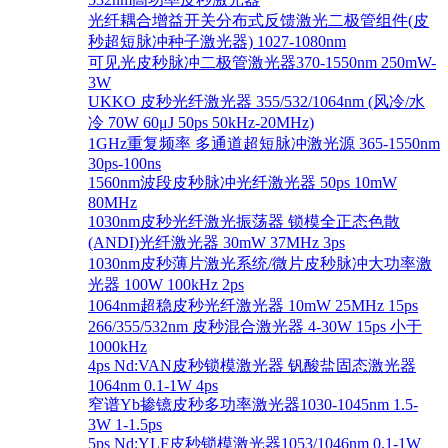
光纤耦合增益开关分布式反馈激光二极管组件(皮
秒超短脉冲种子激光器) 1027-1080nm
可见光皮秒脉冲二极管激光器370-1550nm 250mW-
3W
UKKO 皮秒光纤激光器 355/532/1064nm (风冷/水
冷 70W 60μJ 50ps 50kHz-20MHz)
1GHz重复频率 多通道超短脉冲激光源 365-1550nm
30ps-100ns
1560nm波段皮秒脉冲光纤激光器 50ps 10mW
80MHz
1030nm皮秒光纤激光振荡器 锁模全正态色散
(ANDI)光纤激光器 30mW 37MHz 3ps
1030nm皮秒薄片激光系统/微片皮秒脉冲大功率激
光器 100W 100kHz 2ps
1064nm超稳皮秒光纤激光器 10mW 25MHz 15ps
266/355/532nm 皮秒混合激光器 4-30W 15ps 小于
1000kHz
4ps Nd:VAN皮秒锁模激光器 钒酸盐固态激光器
1064nm 0.1-1W 4ps
窄谱Yb掺镱皮秒多功率激光器1030-1045nm 1.5-
3W 1-1.5ps
5ps Nd:YLF皮秒锁模激光器1053/1046nm 0.1-1W