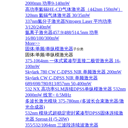
2000mm 功率9-140mW
高功率氦镉HE-CD气体激光器（442nm 150mW）
320nm 氦镉气体激光器 30/35mW
337nm氮分子激光器Nitrogen Laser 平均功率
3/120/240mW
氩离子激光器457.9/488/514.5nm 功率
16/80/100/300mW
More>>
固体/单频/单纵模激光器
子分类
固体/单频/单纵模激光器
375-1064nm 一体式紧凑型直接二极管激光器 16-
100mW
Skylark 780 CW C-DPSS NIR 单频激光器 200mW
Skylark CW C-DPSS NIR 单频激光器
689/698/780/813/857nm 50-400mW
532 NX 高功率SLM连续DPSS单纵模激光器 532nm
2000mW 线宽< 0.5MHz
多波长激光模块 375-780nm (多波长合束激光器/激
光合成器)
532nm 模块式超稳定密封紧凑型DPSS固体连续激
光器 Sprout-H (5-20W)
355/532/1064nm 三波段连续波激光器