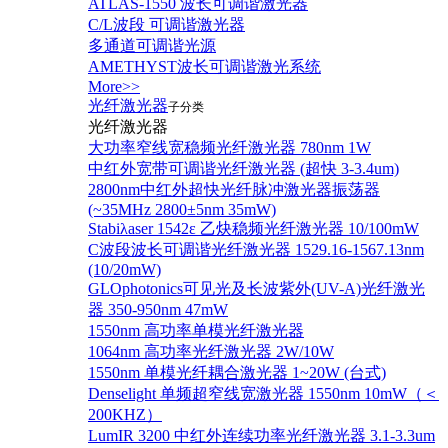
ATLAS-1550 波长可调谐激光器
C/L波段 可调谐激光器
多通道可调谐光源
AMETHYST波长可调谐激光系统
More>>
光纤激光器
子分类
光纤激光器
大功率窄线宽稳频光纤激光器 780nm 1W
中红外宽带可调谐光纤激光器 (超快 3-3.4um)
2800nm中红外超快光纤脉冲激光器振荡器
(~35MHz 2800±5nm 35mW)
Stabiλaser 1542ε 乙炔稳频光纤激光器 10/100mW
C波段波长可调谐光纤激光器 1529.16-1567.13nm
(10/20mW)
GLOphotonics可见光及长波紫外(UV-A)光纤激光
器 350-950nm 47mW
1550nm 高功率单模光纤激光器
1064nm 高功率光纤激光器 2W/10W
1550nm 单模光纤耦合激光器 1~20W (台式)
Denselight 单频超窄线宽激光器 1550nm 10mW（＜
200KHZ）
LumIR 3200 中红外连续功率光纤激光器 3.1-3.3um