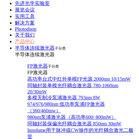
先进光学实验室
展览会议
实用工具
解决方案
Photodigm
关于我们
产品中心
半导体连续激光器
子分类
半导体连续激光器
FP激光器
子分类
FP激光器
高功率台式中红外单模FP光源 2000nm 10/15mW
同轴封装单模光纤耦合激光器 780-1060nm
20/30mW
多模无制冷泵浦激光器 793nm 8W
974/976/980nm 低功率泵浦FP激光器
（360/460mw）
980nm泵浦激光器（高功率600/ 800mW）
同轴封装保偏光纤耦合激光器 850nm 30mW
Innolume用于脉冲或CW操作的光纤耦合激光二极
管