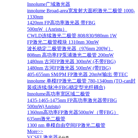
Innolume广域激光器
innolume Broad-area宽发射大面积激光二极管 1000-
1330nm
1420nm FP高功率激光器 带FBG
500mW（Anristu）
CWLD连续激光二极管 808/830/980nm 1W
FP激光二极管模块 1310nm 30mW
波长稳定二极管激光器（976nm 200W）
808nm 高功率FP泵浦激光二极管 200mW
1480nm 古河FP激光器 300mW (不带FBG)
1480nm 古河FP激光器 500mW (带FBG)
405-655nm SM/PM FP激光器 20mW输出 带TEC
innolume 单模FP激光二极管 780-1340nm (TO-can封
装或连续/脉冲/FBG稳定型光纤耦合)
Innolume高功率宽区域二极管
1435-1465-1475nm FP高功率激光器带FBG
500mW(Anristu)
1360nm高功率FP激光器500mW（带FBG）
635nm激光二极管
1300 nm 单模自由空间FP激光二极管
More>>
VCSEL激光器
子分类