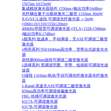
1567nm 10/25mW
集成梳状激光器组件 1550nm (输出功率16dBm)
光纤耦合量子点梳状激光二极管 1310nm 30mW
X/O/S/C/L波段 可调谐光纤激光器 ＞5mW
(1060±10/1310/1550±20nm)
400kHz窄线宽可调谐激光器 (iTLA) 1528-1568nm
(输出功率8-17dBm)
λ锁系列 低成本，手动调谐，无ASE可调谐二极管
激光器
λ明亮系列 950/1040nm高功率，宽带台式超发光光
源
高性能900nm波段可调谐二极管激光器
λ选择系列 宽调谐范围、窄带、低损耗可调谐光滤
波器
O波段 1310nm 电动/手动可调光纤激光器光纤激光
器
λ-Rapid 高速无ASE可调谐二极管激光器
850nm高功率可调谐保偏激光器
FBG 传感可调谐激光光源
6317A-可调谐激光源
6317B-可调谐激光源