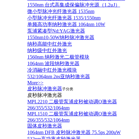
1550nm 台式高集成保偏脉冲光源（1.2μJ）
微小型脉冲光纤激光器 1535nm
小型脉冲光纤激光器 1535/1550nm
单频高功率纳秒激光器 1064nm 10W
泵浦紧凑型Nd:YAG激光器
1550nm10-50W纳秒脉冲激光器
纳秒高能中红外激光
纳秒级中红外激光
1560nm 纳秒激光二极管模块
1064nm 波段纳秒激光器
冷消融中红外激光模块
532/1064nm 2ns亚纳秒激光器
More>>
皮秒脉冲激光器
子分类
皮秒脉冲激光器
​MPL2210 二极管泵浦皮秒被动调Q激光器
266/355/532/1064nm
MPL1510 二极管泵浦皮秒被动调Q激光器
266/355/532/1064nm
固体皮秒激光器
1064nm DFB 皮秒脉冲激光器 75.5ps 200uW
532nm高功率皮秒激光器