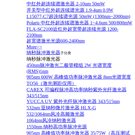
中红外超连续谱激光器 2-10um 50mW
开关型中红外超连续谱光源 1.9-4um 0.9W
L15077-C7超连续谱光源 50mW (1300nm~2000nm)
Polaris 中红外超连续谱激光器 1~4.6um 500/800mW
FLA-SC2100近红外超宽带超连续光源 1200-
2100nm
超宽谱激光光源600-2400nm
More>>
纳秒脉冲激光器
子分类
纳秒脉冲激光器
450nm脉冲激光二极管模组 2W 光谱宽度
(RMS)1nm
905nm 600W 高峰值功率脉冲激光器 8nm光谱宽度
TO56（激光测距仪用）
CAREX 可编程脉冲高功率纳秒紫外光纤激光器
343/515nm
YUCCA UV 紫外光纤脉冲激光器 343/515nm
532nm 亚纳秒微片激光器 HLX-G
532/1064nm风冷高频激光器
1064nm风冷纳秒激光器
1550nm 纳秒高功率脉冲光源
905nm 高峰值功率脉冲激光器 35/75W（高压测试