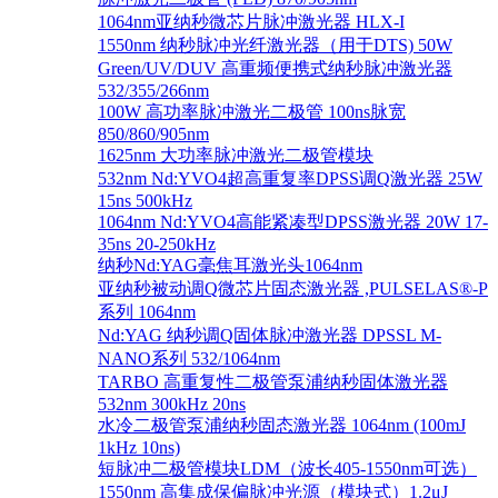
1064nm亚纳秒微芯片脉冲激光器 HLX-I
1550nm 纳秒脉冲光纤激光器（用于DTS) 50W
Green/UV/DUV 高重频便携式纳秒脉冲激光器
532/355/266nm
100W 高功率脉冲激光二极管 100ns脉宽
850/860/905nm
1625nm 大功率脉冲激光二极管模块
532nm Nd:YVO4超高重复率DPSS调Q激光器 25W
15ns 500kHz
1064nm Nd:YVO4高能紧凑型DPSS激光器 20W 17-
35ns 20-250kHz
纳秒Nd:YAG毫焦耳激光头1064nm
亚纳秒被动调Q微芯片固态激光器 ,PULSELAS®-P
系列 1064nm
Nd:YAG 纳秒调Q固体脉冲激光器 DPSSL M-
NANO系列 532/1064nm
TARBO 高重复性二极管泵浦纳秒固体激光器
532nm 300kHz 20ns
水冷二极管泵浦纳秒固态激光器 1064nm (100mJ
1kHz 10ns)
短脉冲二极管模块LDM（波长405-1550nm可选）
1550nm 高集成保偏脉冲光源（模块式）1.2μJ