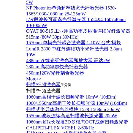
5W
NP Photonics单频超窄线宽光纤激光器 1530-
1565/1030-1080nm 25-125mW
L波段波长可调谐光纤激光器 1554.94-1607.46nm
10/100mW
OYAT 80-515 工业用高功率皮秒准连续光纤激光器
515nm (80W 30ps 30MHz)
1570nm 单模光纤耦合激光器 1-10W 台式/模块
LumIR 2800 中红外连续功率光纤激光器 2.8um
10W
488nm 连续光纤激光器和放大器 高达2W
780nm 高功率超快光纤激光器
450nm120W光纤耦合激光器
More>>
扫描/扫频激光器
子分类
扫描/扫频激光器
1060nm高相干波长扫频光源 10mW (10dBm)
1060/1550nm高相干波长扫频光源 10mW (10dBm)
扫描式半导体激光器模块 1528-1568nm 20mW
1550nm波段连续高速扫描波长激光器 20mW
1060nm kHz长深度3D多模态OCT成像扫频激光源
CALIPER-FLEX VCSEL 2-60kHz