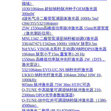
领域）
1030/1064nm 超短纳秒脉冲种子OEM激光源
300mW
4波长气冷二极管泵浦固体激光器 100Hz 5mJ
(266/355/532/1064nm)
25W 1550nm高峰值功率脉冲激光器 15nm光谱宽度
（激光测距仪用）
MNL1342 二极管泵浦亚纳秒被动调Q激光器
336/447/671/1342nm 100Hz 100kW 脉宽0.5ns
Nd:YAG VISOR-R系列 主动调Q纳秒DPSS激光器
1064nm 脉宽小于15ns 重复率1-20 Hz
1550nm 高峰值功率脉冲光纤激光器 1W（DTS，
激光雷达）
532/1064nm EVO-UC-NS 纳秒光纤激光器
UKKO 纳秒光纤激光器 1064nm 200uJ 10W 10-
1000kHz
905nm 脉冲激光器 75W 30ns ST/FC可选
Q-TUNE 中高能量可调谐纳秒脉冲激光器 210-
2300nm OPO(光学参数振荡器)
Q-TUNE-IR中红外可调谐纳秒脉冲激光器（1380-
4500nm）
脉冲激光二极管 (PLD) 870/905nm