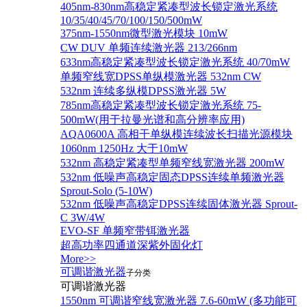
405nm-830nm高稳定紧凑型波长锁定激光系统
10/35/40/45/70/100/150/500mW
375nm-1550nm微型激光模块 10mW
CW DUV 单频连续激光器 213/266nm
633nm高稳定紧凑型波长锁定激光系统 40/70mW
单频窄线宽DPSS单纵模激光器 532nm CW
532nm 连续多纵模DPSS激光器 5W
785nm高稳定紧凑型波长锁定激光系统 75-
500mW(用于拉曼光谱和高分辨率应用)
AQA0600A 高相干单纵模连续波长扫描光源模块
1060nm 1250Hz 大于10mW
532nm 高稳定紧凑型单频窄线宽激光器 200mW
532nm 低噪声高稳定固态DPSS连续单频激光器
Sprout‐Solo (5-10W)
532nm 低噪声高稳定DPSS连续固体激光器 Sprout-
C 3W/4W
EVO-SF 单频窄带铒激光器
超高功率四通道深紫外固化灯
More>>
可调谐激光器
子分类
可调谐激光器
1550nm 可调谐窄线宽激光器 7.6-60mW (多功能可