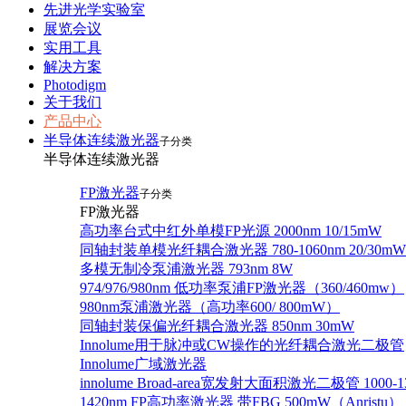
先进光学实验室
展览会议
实用工具
解决方案
Photodigm
关于我们
产品中心
半导体连续激光器
子分类
半导体连续激光器
FP激光器
子分类
FP激光器
高功率台式中红外单模FP光源 2000nm 10/15mW
同轴封装单模光纤耦合激光器 780-1060nm 20/30mW
多模无制冷泵浦激光器 793nm 8W
974/976/980nm 低功率泵浦FP激光器（360/460mw）
980nm泵浦激光器（高功率600/ 800mW）
同轴封装保偏光纤耦合激光器 850nm 30mW
Innolume用于脉冲或CW操作的光纤耦合激光二极管
Innolume广域激光器
innolume Broad-area宽发射大面积激光二极管 1000-1
1420nm FP高功率激光器 带FBG 500mW（Anristu）