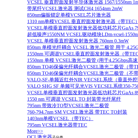
VCSEL 垂直腔面发射半导体激光器 1567/1550nm 1
带尾纤VCSEL激光器 测试CH4 1654nm 2mW
850nm偏振锁定单模VCSEL芯片激光器
1310 nm单模VCSEL 垂直腔面发射激光器（带TEC
VCSEL单模垂直腔面发射激光器低功耗芯片GaAs 795n
超低噪声1550NM VCSEL驱动模块LDm-vcsel-1550n
VCSEL 单模垂直腔面发射激光器 760nm 0.3mW
850nm 单模光纤耦合 VCSEL 激光二极管 用于 4.25
1550nm 可调谐VCSEL垂直腔面发射激光器（带T
1550nm 单模 VCSEL激光二极管 (用于4.25Gbps高
850nm TO46保偏光纤耦合VCSEL激光二极管（带T
850nm TO46保偏光纤耦合VCSEL激光二极管（不带
VALO-SF-单频近红外NIR VECSEL系统（垂直
VALO SHG SF 单频可见光VIS VECSEL系统35
VCSEL单模垂直腔面发射激光器低功耗芯片GaAs 894.6
1550 nm 可调谐 VCSEL TO 封装带光纤尾纤
795nm 带致冷TO型VCSEL激光二极管
760-794.7nm SM VCSEL激光器 带TEC TO封装
1403nm单模VCSEL（带TEC）
795nm VCSEL激光器带TEC
More>>
QCL激光器
子分类