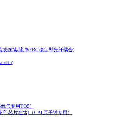
-can封装或连续/脉冲/FBG稳定型光纤耦合)
istu)
LAS氧气专用TO5）
二极管已停产 芯片在售)（CPT原子钟专用）