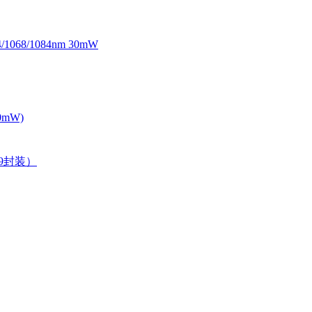
068/1084nm 30mW
0mW)
39封装）