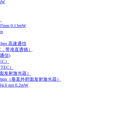
mW
）
m 0.13mW
m
Gbps 高速通信
EC，带准直透镜）
速通信)
EC）
TEC）
外腔面发射激光器）
0-750nm（垂直外腔面发射激光器）
 nm 0.2mW