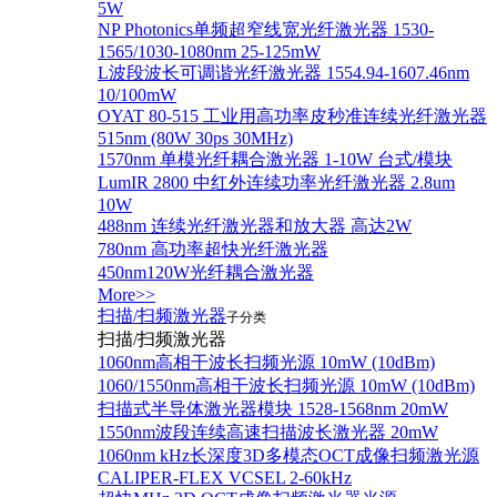
5W
NP Photonics单频超窄线宽光纤激光器 1530-
1565/1030-1080nm 25-125mW
L波段波长可调谐光纤激光器 1554.94-1607.46nm
10/100mW
OYAT 80-515 工业用高功率皮秒准连续光纤激光器
515nm (80W 30ps 30MHz)
1570nm 单模光纤耦合激光器 1-10W 台式/模块
LumIR 2800 中红外连续功率光纤激光器 2.8um
10W
488nm 连续光纤激光器和放大器 高达2W
780nm 高功率超快光纤激光器
450nm120W光纤耦合激光器
More>>
扫描/扫频激光器
子分类
扫描/扫频激光器
1060nm高相干波长扫频光源 10mW (10dBm)
1060/1550nm高相干波长扫频光源 10mW (10dBm)
扫描式半导体激光器模块 1528-1568nm 20mW
1550nm波段连续高速扫描波长激光器 20mW
1060nm kHz长深度3D多模态OCT成像扫频激光源
CALIPER-FLEX VCSEL 2-60kHz