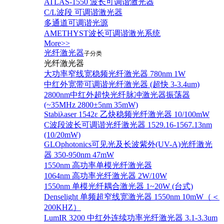
ATLAS-1550 波长可调谐激光器
C/L波段 可调谐激光器
多通道可调谐光源
AMETHYST波长可调谐激光系统
More>>
光纤激光器
子分类
光纤激光器
大功率窄线宽稳频光纤激光器 780nm 1W
中红外宽带可调谐光纤激光器 (超快 3-3.4um)
2800nm中红外超快光纤脉冲激光器振荡器
(~35MHz 2800±5nm 35mW)
Stabiλaser 1542ε 乙炔稳频光纤激光器 10/100mW
C波段波长可调谐光纤激光器 1529.16-1567.13nm
(10/20mW)
GLOphotonics可见光及长波紫外(UV-A)光纤激光
器 350-950nm 47mW
1550nm 高功率单模光纤激光器
1064nm 高功率光纤激光器 2W/10W
1550nm 单模光纤耦合激光器 1~20W (台式)
Denselight 单频超窄线宽激光器 1550nm 10mW（＜
200KHZ）
LumIR 3200 中红外连续功率光纤激光器 3.1-3.3um