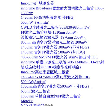
Innolume广域激光器
innolume Broad-area宽发射大面积激光二极管 1000-
1330nm
1420nm FP高功率激光器 带FBG
500mW（Anristu）
CWLD连续激光二极管 808/830/980nm 1W
FP激光二极管模块 1310nm 30mW
波长稳定二极管激光器（976nm 200W）
808nm 高功率FP泵浦激光二极管 200mW
1480nm 古河FP激光器 300mW (不带FBG)
1480nm 古河FP激光器 500mW (带FBG)
405-655nm SM/PM FP激光器 20mW输出 带TEC
innolume 单模FP激光二极管 780-1340nm (TO-can封
装或连续/脉冲/FBG稳定型光纤耦合)
Innolume高功率宽区域二极管
1435-1465-1475nm FP高功率激光器带FBG
500mW(Anristu)
1360nm高功率FP激光器500mW（带FBG）
635nm激光二极管
1300 nm 单模自由空间FP激光二极管
More>>
VCSEL激光器
子分类