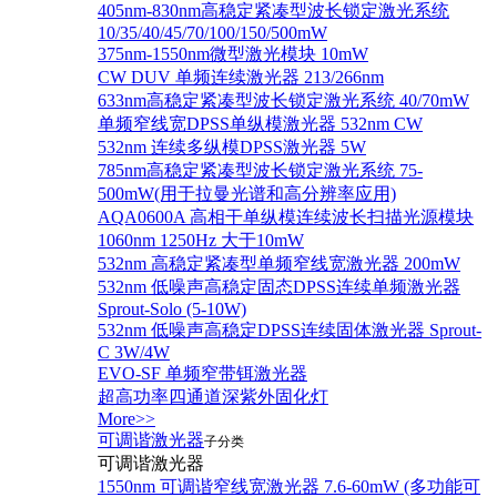
405nm-830nm高稳定紧凑型波长锁定激光系统
10/35/40/45/70/100/150/500mW
375nm-1550nm微型激光模块 10mW
CW DUV 单频连续激光器 213/266nm
633nm高稳定紧凑型波长锁定激光系统 40/70mW
单频窄线宽DPSS单纵模激光器 532nm CW
532nm 连续多纵模DPSS激光器 5W
785nm高稳定紧凑型波长锁定激光系统 75-
500mW(用于拉曼光谱和高分辨率应用)
AQA0600A 高相干单纵模连续波长扫描光源模块
1060nm 1250Hz 大于10mW
532nm 高稳定紧凑型单频窄线宽激光器 200mW
532nm 低噪声高稳定固态DPSS连续单频激光器
Sprout‐Solo (5-10W)
532nm 低噪声高稳定DPSS连续固体激光器 Sprout-
C 3W/4W
EVO-SF 单频窄带铒激光器
超高功率四通道深紫外固化灯
More>>
可调谐激光器
子分类
可调谐激光器
1550nm 可调谐窄线宽激光器 7.6-60mW (多功能可