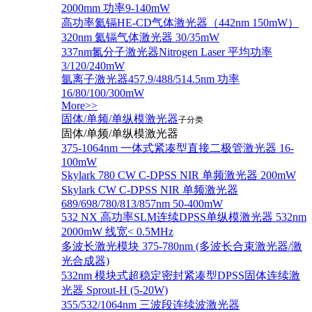
2000mm 功率9-140mW
高功率氦镉HE-CD气体激光器（442nm 150mW）
320nm 氦镉气体激光器 30/35mW
337nm氮分子激光器Nitrogen Laser 平均功率
3/120/240mW
氩离子激光器457.9/488/514.5nm 功率
16/80/100/300mW
More>>
固体/单频/单纵模激光器
子分类
固体/单频/单纵模激光器
375-1064nm 一体式紧凑型直接二极管激光器 16-
100mW
Skylark 780 CW C-DPSS NIR 单频激光器 200mW
Skylark CW C-DPSS NIR 单频激光器
689/698/780/813/857nm 50-400mW
532 NX 高功率SLM连续DPSS单纵模激光器 532nm
2000mW 线宽< 0.5MHz
多波长激光模块 375-780nm (多波长合束激光器/激
光合成器)
532nm 模块式超稳定密封紧凑型DPSS固体连续激
光器 Sprout-H (5-20W)
355/532/1064nm 三波段连续波激光器