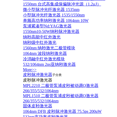
1550nm 台式高集成保偏脉冲光源（1.2μJ）
微小型脉冲光纤激光器 1535nm
小型脉冲光纤激光器 1535/1550nm
单频高功率纳秒激光器 1064nm 10W
泵浦紧凑型Nd:YAG激光器
1550nm10-50W纳秒脉冲激光器
纳秒高能中红外激光
纳秒级中红外激光
1560nm 纳秒激光二极管模块
1064nm 波段纳秒激光器
冷消融中红外激光模块
532/1064nm 2ns亚纳秒激光器
More>>
皮秒脉冲激光器
子分类
皮秒脉冲激光器
​MPL2210 二极管泵浦皮秒被动调Q激光器
266/355/532/1064nm
MPL1510 二极管泵浦皮秒被动调Q激光器
266/355/532/1064nm
固体皮秒激光器
1064nm DFB 皮秒脉冲激光器 75.5ps 200uW
532nm高功率皮秒激光器