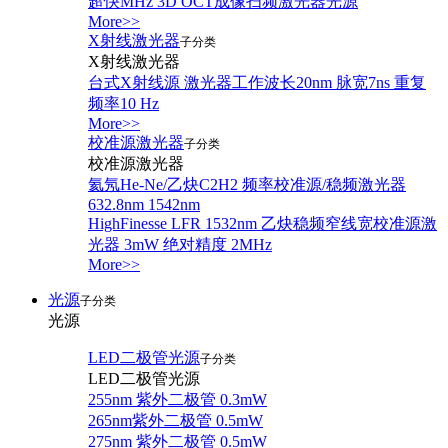
超快MHz 3D OCT成像扫频激光器光源
More>>
X射线激光器
子分类
X射线激光器
台式X射线源 激光器工作波长20nm 脉宽7ns 重复
频率10 Hz
More>>
校准源激光器
子分类
校准源激光器
氦氖He-Ne/乙炔C2H2 频率校准源/稳频激光器
632.8nm 1542nm
HighFinesse LFR 1532nm 乙炔稳频窄线宽校准源激
光器 3mW 绝对精度 2MHz
More>>
光源
子分类
光源
LED二极管光源
子分类
LED二极管光源
255nm 紫外二极管 0.3mW
265nm紫外二极管 0.5mW
275nm 紫外二极管 0.5mW