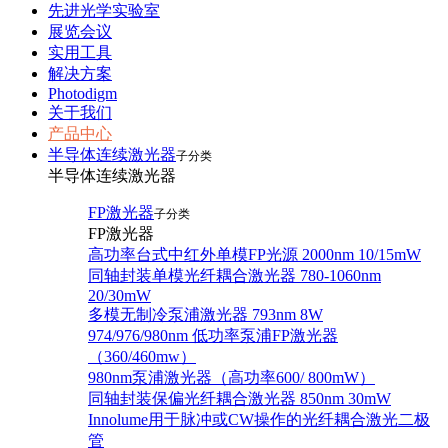
先进光学实验室
展览会议
实用工具
解决方案
Photodigm
关于我们
产品中心
半导体连续激光器
子分类
半导体连续激光器
FP激光器
子分类
FP激光器
高功率台式中红外单模FP光源 2000nm 10/15mW
同轴封装单模光纤耦合激光器 780-1060nm
20/30mW
多模无制冷泵浦激光器 793nm 8W
974/976/980nm 低功率泵浦FP激光器
（360/460mw）
980nm泵浦激光器（高功率600/ 800mW）
同轴封装保偏光纤耦合激光器 850nm 30mW
Innolume用于脉冲或CW操作的光纤耦合激光二极
管