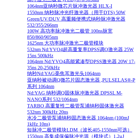
1064nm亚纳秒微芯片脉冲激光器 HLX-I
1550nm 纳秒脉冲光纤激光器（用于DTS) 50W
Green/UV/DUV 高重频便携式纳秒脉冲激光器
532/355/266nm
100W 高功率脉冲激光二极管 100ns脉宽
850/860/905nm
1625nm 大功率脉冲激光二极管模块
532nm Nd:YVO4超高重复率DPSS调Q激光器 25W
15ns 500kHz
1064nm Nd:YVO4高能紧凑型DPSS激光器 20W 17-
35ns 20-250kHz
纳秒Nd:YAG毫焦耳激光头1064nm
亚纳秒被动调Q微芯片固态激光器 ,PULSELAS®-P
系列 1064nm
Nd:YAG 纳秒调Q固体脉冲激光器 DPSSL M-
NANO系列 532/1064nm
TARBO 高重复性二极管泵浦纳秒固体激光器
532nm 300kHz 20ns
水冷二极管泵浦纳秒固态激光器 1064nm (100mJ
1kHz 10ns)
短脉冲二极管模块LDM（波长405-1550nm可选）
1550nm 高集成保偏脉冲光源（模块式）1.2μJ