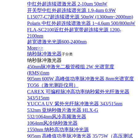
中红外超连续谱激光器 2-10um 50mW
开关型中红外超连续谱光源 1.9-4um 0.9W
L15077-C7超连续谱光源 50mW (1300nm~2000nm)
Polaris 中红外超连续谱激光器 1~4.6um 500/800mW
FLA-SC2100近红外超宽带超连续光源 1200-
2100nm
超宽谱激光光源600-2400nm
More>>
纳秒脉冲激光器
子分类
纳秒脉冲激光器
450nm脉冲激光二极管模组 2W 光谱宽度
(RMS)1nm
905nm 600W 高峰值功率脉冲激光器 8nm光谱宽度
TO56（激光测距仪用）
CAREX 可编程脉冲高功率纳秒紫外光纤激光器
343/515nm
YUCCA UV 紫外光纤脉冲激光器 343/515nm
532nm 亚纳秒微片激光器 HLX-G
532/1064nm风冷高频激光器
1064nm风冷纳秒激光器
1550nm 纳秒高功率脉冲光源
905nm 高峰值功率脉冲激光器 35/75W（高压测试