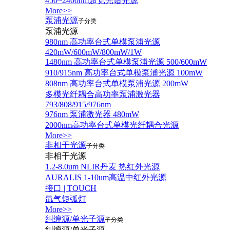
450~2400nm超宽光谱光源
More>>
泵浦光源
子分类
泵浦光源
980nm 高功率台式单模泵浦光源
420mW/600mW/800mW/1W
1480nm 高功率台式单模泵浦光源 500/600mW
910/915nm 高功率台式单模泵浦光源 100mW
808nm 高功率台式单模泵浦光源 200mW
多模光纤耦合高功率泵浦激光器
793/808/915/976nm
976nm 泵浦激光器 480mW
2000nm高功率台式单模光纤耦合光源
More>>
非相干光源
子分类
非相干光源
1.2-8.0um NLIR丹麦 热红外光源
AURALIS 1-10um高温中红外光源
接口 | TOUCH
氙气短弧灯
More>>
纠缠源/单光子源
子分类
纠缠源/单光子源