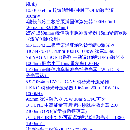
领域）
1030/1064nm 超短纳秒脉冲种子OEM激光源
300mW
4波长气冷二极管泵浦固体激光器 100Hz 5mJ
(266/355/532/1064nm)
25W 1550nm高峰值功率脉冲激光器 15nm光谱宽度
（激光测距仪用）
MNL1342 二极管泵浦亚纳秒被动调Q激光器
336/447/671/1342nm 100Hz 100kW 脉宽0.5ns
Nd:YAG VISOR-R系列 主动调Q纳秒DPSS激光器
1064nm 脉宽小于15ns 重复率1-20 Hz
1550nm 高峰值功率脉冲光纤激光器 1W（DTS，
激光雷达）
532/1064nm EVO-UC-NS 纳秒光纤激光器
UKKO 纳秒光纤激光器 1064nm 200uJ 10W 10-
1000kHz
905nm 脉冲激光器 75W 30ns ST/FC可选
Q-TUNE 中高能量可调谐纳秒脉冲激光器 210-
2300nm OPO(光学参数振荡器)
Q-TUNE-IR中红外可调谐纳秒脉冲激光器（1380-
4500nm）
脉冲激光二极管 (PLD) 870/905nm