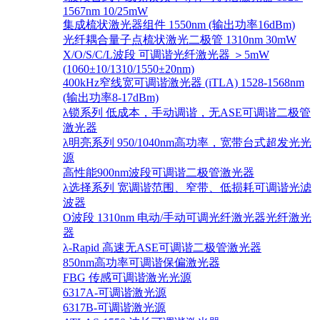
1567nm 10/25mW
集成梳状激光器组件 1550nm (输出功率16dBm)
光纤耦合量子点梳状激光二极管 1310nm 30mW
X/O/S/C/L波段 可调谐光纤激光器 ＞5mW
(1060±10/1310/1550±20nm)
400kHz窄线宽可调谐激光器 (iTLA) 1528-1568nm
(输出功率8-17dBm)
λ锁系列 低成本，手动调谐，无ASE可调谐二极管
激光器
λ明亮系列 950/1040nm高功率，宽带台式超发光光
源
高性能900nm波段可调谐二极管激光器
λ选择系列 宽调谐范围、窄带、低损耗可调谐光滤
波器
O波段 1310nm 电动/手动可调光纤激光器光纤激光
器
λ-Rapid 高速无ASE可调谐二极管激光器
850nm高功率可调谐保偏激光器
FBG 传感可调谐激光光源
6317A-可调谐激光源
6317B-可调谐激光源