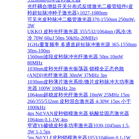
光纤耦合增益开关分布式反馈激光二极管组件(皮
秒超短脉冲种子激光器) 1027-1080nm
可见光皮秒脉冲二极管激光器370-1550nm 250mW-
3W
UKKO 皮秒光纤激光器 355/532/1064nm (风冷/水
冷 70W 60μJ 50ps 50kHz-20MHz)
1GHz重复频率 多通道超短脉冲激光源 365-1550nm
30ps-100ns
1560nm波段皮秒脉冲光纤激光器 50ps 10mW
80MHz
1030nm皮秒光纤激光振荡器 锁模全正态色散
(ANDI)光纤激光器 30mW 37MHz 3ps
1030nm皮秒薄片激光系统/微片皮秒脉冲大功率激
光器 100W 100kHz 2ps
1064nm超稳皮秒光纤激光器 10mW 25MHz 15ps
266/355/532nm 皮秒混合激光器 4-30W 15ps 小于
1000kHz
4ps Nd:VAN皮秒锁模激光器 钒酸盐固态激光器
1064nm 0.1-1W 4ps
窄谱Yb掺镱皮秒多功率激光器1030-1045nm 1.5-
3W 1-1.5ps
5ps Nd:YLF皮秒锁模激光器1053/1046nm 0.1-1W