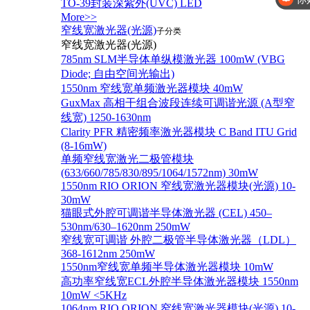
TO-39封装深紫外(UVC) LED
More>>
窄线宽激光器(光源)
子分类
窄线宽激光器(光源)
785nm SLM半导体单纵模激光器 100mW (VBG
Diode; 自由空间光输出)
1550nm 窄线宽单频激光器模块 40mW
GuxMax 高相干组合波段连续可调谐光源 (A型窄
线宽) 1250-1630nm
Clarity PFR 精密频率激光器模块 C Band ITU Grid
(8-16mW)
单频窄线宽激光二极管模块
(633/660/785/830/895/1064/1572nm) 30mW
1550nm RIO ORION 窄线宽激光器模块(光源) 10-
30mW
猫眼式外腔可调谐半导体激光器 (CEL) 450–
530nm/630–1620nm 250mW
窄线宽可调谐 外腔二极管半导体激光器（LDL）
368-1612nm 250mW
1550nm窄线宽单频半导体激光器模块 10mW
高功率窄线宽ECL外腔半导体激光器模块 1550nm
10mW <5KHz
1064nm RIO ORION 窄线宽激光器模块(光源) 10-