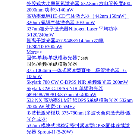
外腔式大功率氦氖激光器 632.8nm 放电管长度400-
2000mm 功率9-140mW
高功率氦镉HE-CD气体激光器（442nm 150mW）
320nm 氦镉气体激光器 30/35mW
337nm氮分子激光器Nitrogen Laser 平均功率
3/120/240mW
氩离子激光器457.9/488/514.5nm 功率
16/80/100/300mW
More>>
固体/单频/单纵模激光器
子分类
固体/单频/单纵模激光器
375-1064nm 一体式紧凑型直接二极管激光器 16-
100mW
Skylark 780 CW C-DPSS NIR 单频激光器 200mW
Skylark CW C-DPSS NIR 单频激光器
689/698/780/813/857nm 50-400mW
532 NX 高功率SLM连续DPSS单纵模激光器 532nm
2000mW 线宽< 0.5MHz
多波长激光模块 375-780nm (多波长合束激光器/激
光合成器)
532nm 模块式超稳定密封紧凑型DPSS固体连续激
光器 Sprout-H (5-20W)