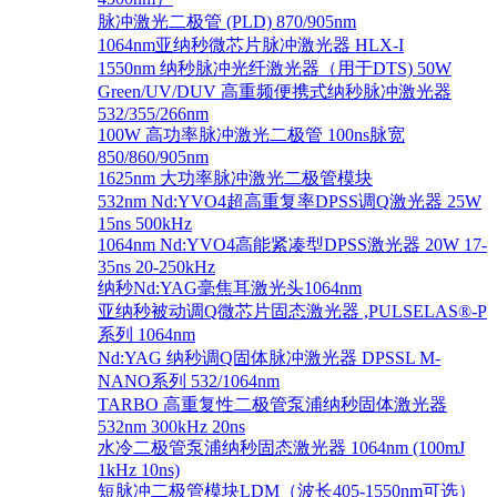
脉冲激光二极管 (PLD) 870/905nm
1064nm亚纳秒微芯片脉冲激光器 HLX-I
1550nm 纳秒脉冲光纤激光器（用于DTS) 50W
Green/UV/DUV 高重频便携式纳秒脉冲激光器
532/355/266nm
100W 高功率脉冲激光二极管 100ns脉宽
850/860/905nm
1625nm 大功率脉冲激光二极管模块
532nm Nd:YVO4超高重复率DPSS调Q激光器 25W
15ns 500kHz
1064nm Nd:YVO4高能紧凑型DPSS激光器 20W 17-
35ns 20-250kHz
纳秒Nd:YAG毫焦耳激光头1064nm
亚纳秒被动调Q微芯片固态激光器 ,PULSELAS®-P
系列 1064nm
Nd:YAG 纳秒调Q固体脉冲激光器 DPSSL M-
NANO系列 532/1064nm
TARBO 高重复性二极管泵浦纳秒固体激光器
532nm 300kHz 20ns
水冷二极管泵浦纳秒固态激光器 1064nm (100mJ
1kHz 10ns)
短脉冲二极管模块LDM（波长405-1550nm可选）