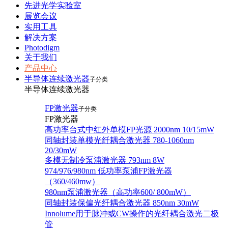
先进光学实验室
展览会议
实用工具
解决方案
Photodigm
关于我们
产品中心
半导体连续激光器
子分类
半导体连续激光器
FP激光器
子分类
FP激光器
高功率台式中红外单模FP光源 2000nm 10/15mW
同轴封装单模光纤耦合激光器 780-1060nm
20/30mW
多模无制冷泵浦激光器 793nm 8W
974/976/980nm 低功率泵浦FP激光器
（360/460mw）
980nm泵浦激光器（高功率600/ 800mW）
同轴封装保偏光纤耦合激光器 850nm 30mW
Innolume用于脉冲或CW操作的光纤耦合激光二极
管