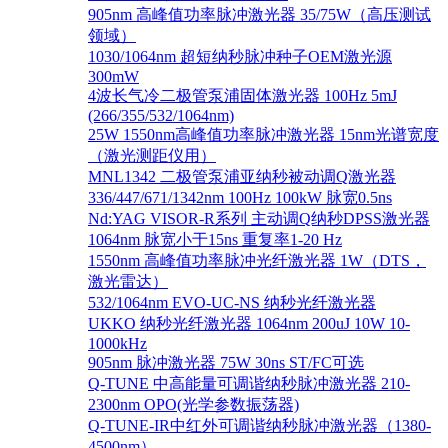
905nm 高峰值功率脉冲激光器 35/75W（高压测试
领域）
1030/1064nm 超短纳秒脉冲种子OEM激光源
300mW
4波长气冷二极管泵浦固体激光器 100Hz 5mJ
(266/355/532/1064nm)
25W 1550nm高峰值功率脉冲激光器 15nm光谱宽度
（激光测距仪用）
MNL1342 二极管泵浦亚纳秒被动调Q激光器
336/447/671/1342nm 100Hz 100kW 脉宽0.5ns
Nd:YAG VISOR-R系列 主动调Q纳秒DPSS激光器
1064nm 脉宽小于15ns 重复率1-20 Hz
1550nm 高峰值功率脉冲光纤激光器 1W（DTS，
激光雷达）
532/1064nm EVO-UC-NS 纳秒光纤激光器
UKKO 纳秒光纤激光器 1064nm 200uJ 10W 10-
1000kHz
905nm 脉冲激光器 75W 30ns ST/FC可选
Q-TUNE 中高能量可调谐纳秒脉冲激光器 210-
2300nm OPO(光学参数振荡器)
Q-TUNE-IR中红外可调谐纳秒脉冲激光器（1380-
4500nm）