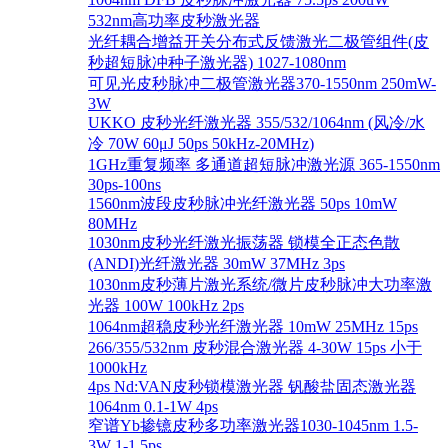
532nm高功率皮秒激光器
光纤耦合增益开关分布式反馈激光二极管组件(皮
秒超短脉冲种子激光器) 1027-1080nm
可见光皮秒脉冲二极管激光器370-1550nm 250mW-
3W
UKKO 皮秒光纤激光器 355/532/1064nm (风冷/水
冷 70W 60μJ 50ps 50kHz-20MHz)
1GHz重复频率 多通道超短脉冲激光源 365-1550nm
30ps-100ns
1560nm波段皮秒脉冲光纤激光器 50ps 10mW
80MHz
1030nm皮秒光纤激光振荡器 锁模全正态色散
(ANDI)光纤激光器 30mW 37MHz 3ps
1030nm皮秒薄片激光系统/微片皮秒脉冲大功率激
光器 100W 100kHz 2ps
1064nm超稳皮秒光纤激光器 10mW 25MHz 15ps
266/355/532nm 皮秒混合激光器 4-30W 15ps 小于
1000kHz
4ps Nd:VAN皮秒锁模激光器 钒酸盐固态激光器
1064nm 0.1-1W 4ps
窄谱Yb掺镱皮秒多功率激光器1030-1045nm 1.5-
3W 1-1.5ps