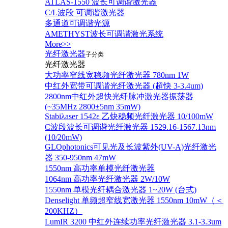
ATLAS-1550 波长可调谐激光器
C/L波段 可调谐激光器
多通道可调谐光源
AMETHYST波长可调谐激光系统
More>>
光纤激光器
子分类
光纤激光器
大功率窄线宽稳频光纤激光器 780nm 1W
中红外宽带可调谐光纤激光器 (超快 3-3.4um)
2800nm中红外超快光纤脉冲激光器振荡器
(~35MHz 2800±5nm 35mW)
Stabiλaser 1542ε 乙炔稳频光纤激光器 10/100mW
C波段波长可调谐光纤激光器 1529.16-1567.13nm
(10/20mW)
GLOphotonics可见光及长波紫外(UV-A)光纤激光
器 350-950nm 47mW
1550nm 高功率单模光纤激光器
1064nm 高功率光纤激光器 2W/10W
1550nm 单模光纤耦合激光器 1~20W (台式)
Denselight 单频超窄线宽激光器 1550nm 10mW（＜
200KHZ）
LumIR 3200 中红外连续功率光纤激光器 3.1-3.3um