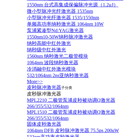
1550nm 台式高集成保偏脉冲光源（1.2μJ）
微小型脉冲光纤激光器 1535nm
小型脉冲光纤激光器 1535/1550nm
单频高功率纳秒激光器 1064nm 10W
泵浦紧凑型Nd:YAG激光器
1550nm10-50W纳秒脉冲激光器
纳秒高能中红外激光
纳秒级中红外激光
1560nm 纳秒激光二极管模块
1064nm 波段纳秒激光器
冷消融中红外激光模块
532/1064nm 2ns亚纳秒激光器
More>>
皮秒脉冲激光器
子分类
皮秒脉冲激光器
​MPL2210 二极管泵浦皮秒被动调Q激光器
266/355/532/1064nm
MPL1510 二极管泵浦皮秒被动调Q激光器
266/355/532/1064nm
固体皮秒激光器
1064nm DFB 皮秒脉冲激光器 75.5ps 200uW
532nm高功率皮秒激光器