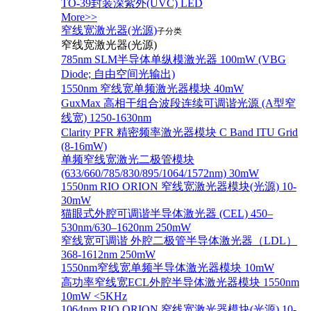
TO-39封装深紫外(UVC) LED
More>>
窄线宽激光器(光源)
子分类
窄线宽激光器(光源)
785nm SLM半导体单纵模激光器 100mW (VBG
Diode; 自由空间光输出)
1550nm 窄线宽单频激光器模块 40mW
GuxMax 高相干组合波段连续可调谐光源 (A型窄
线宽) 1250-1630nm
Clarity PFR 精密频率激光器模块 C Band ITU Grid
(8-16mW)
单频窄线宽激光二极管模块
(633/660/785/830/895/1064/1572nm) 30mW
1550nm RIO ORION 窄线宽激光器模块(光源) 10-
30mW
猫眼式外腔可调谐半导体激光器 (CEL) 450–
530nm/630–1620nm 250mW
窄线宽可调谐 外腔二极管半导体激光器（LDL）
368-1612nm 250mW
1550nm窄线宽单频半导体激光器模块 10mW
高功率窄线宽ECL外腔半导体激光器模块 1550nm
10mW <5KHz
1064nm RIO ORION 窄线宽激光器模块(光源) 10-