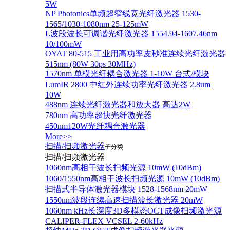
5W
NP Photonics单频超窄线宽光纤激光器 1530-
1565/1030-1080nm 25-125mW
L波段波长可调谐光纤激光器 1554.94-1607.46nm
10/100mW
OYAT 80-515 工业用高功率皮秒准连续光纤激光器
515nm (80W 30ps 30MHz)
1570nm 单模光纤耦合激光器 1-10W 台式/模块
LumIR 2800 中红外连续功率光纤激光器 2.8um
10W
488nm 连续光纤激光器和放大器 高达2W
780nm 高功率超快光纤激光器
450nm120W光纤耦合激光器
More>>
扫描/扫频激光器
子分类
扫描/扫频激光器
1060nm高相干波长扫频光源 10mW (10dBm)
1060/1550nm高相干波长扫频光源 10mW (10dBm)
扫描式半导体激光器模块 1528-1568nm 20mW
1550nm波段连续高速扫描波长激光器 20mW
1060nm kHz长深度3D多模态OCT成像扫频激光源
CALIPER-FLEX VCSEL 2-60kHz