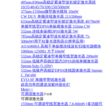
405nm-830nm高稳定紧凑型波长锁定激光系统
10/35/40/45/70/100/150/500mW
375nm-1550nm微型激光模块 10mW
CW DUV 单频连续激光器 213/266nm
633nm高稳定紧凑型波长锁定激光系统 40/70mW
单频窄线宽DPSS单纵模激光器 532nm CW
532nm 连续多纵模DPSS激光器 5W
785nm高稳定紧凑型波长锁定激光系统 75-
500mW(用于拉曼光谱和高分辨率应用)
AQA0600A 高相干单纵模连续波长扫描光源模块
1060nm 1250Hz 大于10mW
532nm 高稳定紧凑型单频窄线宽激光器 200mW
532nm 低噪声高稳定固态DPSS连续单频激光器
Sprout‐Solo (5-10W)
532nm 低噪声高稳定DPSS连续固体激光器 Sprout-
C 3W/4W
EVO-SF 单频窄带铒激光器
超高功率四通道深紫外固化灯
More>>
可调谐激光器
子分类
可调谐激光器
1550nm 可调谐窄线宽激光器 7.6-60mW (多功能可