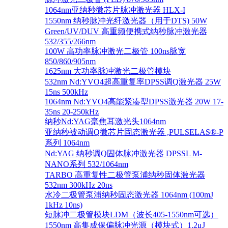
1064nm亚纳秒微芯片脉冲激光器 HLX-I
1550nm 纳秒脉冲光纤激光器（用于DTS) 50W
Green/UV/DUV 高重频便携式纳秒脉冲激光器
532/355/266nm
100W 高功率脉冲激光二极管 100ns脉宽
850/860/905nm
1625nm 大功率脉冲激光二极管模块
532nm Nd:YVO4超高重复率DPSS调Q激光器 25W
15ns 500kHz
1064nm Nd:YVO4高能紧凑型DPSS激光器 20W 17-
35ns 20-250kHz
纳秒Nd:YAG毫焦耳激光头1064nm
亚纳秒被动调Q微芯片固态激光器 ,PULSELAS®-P
系列 1064nm
Nd:YAG 纳秒调Q固体脉冲激光器 DPSSL M-
NANO系列 532/1064nm
TARBO 高重复性二极管泵浦纳秒固体激光器
532nm 300kHz 20ns
水冷二极管泵浦纳秒固态激光器 1064nm (100mJ
1kHz 10ns)
短脉冲二极管模块LDM（波长405-1550nm可选）
1550nm 高集成保偏脉冲光源（模块式）1.2μJ