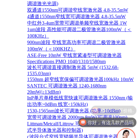
调谐激光光源)
双通道1550nm可调谐窄线宽激光器 4.8-35.5mW
4通道1550nm窄线宽可调谐激光器 4.8-35.5mW
中红外3-4um宽带可调谐单频窄线宽激光器 1W
1um波段 高性能可调谐二极管激光器100mW（＜
100KHz）
900nm波段 窄线宽高功率可调谐二极管激光器
100mW（＜100KHZ）
ASE-Free 10mW 窄线宽紧凑型可调谐激光器
Specifications PMO 1040/1310/1580nm
波长可调谐直接调制激光器 5mW (1532.68-
1535.03nm)
1550nm 超窄线宽保偏可调谐激光器100kHz 10mW
SANTEC 可调谐激光器 1240-1680nm
20mW(≥13dBm)
InP单片单模低线宽快速可调谐激光器 1550nm (输
出功率>0dBm 线宽<150kHz)
1530-1565nm波长可调激光器 (功率>10dBm)
宽带可调谐激光器 2000nm 8mW(可调谐100nm)
你好，有这几款产品吗
Littman/Metcalf/Littrow 可调谐激光系统 Lion (外腔
式半导体激光器和控制器)
c波段台式窄线宽锁频半导体可调谐激光器 1528-