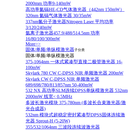
2000mm 功率9-140mW
高功率氦镉HE-CD气体激光器（442nm 150mW）
320nm 氦镉气体激光器 30/35mW
337nm氮分子激光器Nitrogen Laser 平均功率
3/120/240mW
氩离子激光器457.9/488/514.5nm 功率
16/80/100/300mW
More>>
固体/单频/单纵模激光器
子分类
固体/单频/单纵模激光器
375-1064nm 一体式紧凑型直接二极管激光器 16-
100mW
Skylark 780 CW C-DPSS NIR 单频激光器 200mW
Skylark CW C-DPSS NIR 单频激光器
689/698/780/813/857nm 50-400mW
532 NX 高功率SLM连续DPSS单纵模激光器 532nm
2000mW 线宽< 0.5MHz
多波长激光模块 375-780nm (多波长合束激光器/激
光合成器)
532nm 模块式超稳定密封紧凑型DPSS固体连续激
光器 Sprout-H (5-20W)
355/532/1064nm 三波段连续波激光器