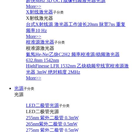
超快MHz 3D OCT成像扫频激光器光源
More>>
X射线激光器
子分类
X射线激光器
台式X射线源 激光器工作波长20nm 脉宽7ns 重复
频率10 Hz
More>>
校准源激光器
子分类
校准源激光器
氦氖He-Ne/乙炔C2H2 频率校准源/稳频激光器
632.8nm 1542nm
HighFinesse LFR 1532nm 乙炔稳频窄线宽校准源激
光器 3mW 绝对精度 2MHz
More>>
光源
子分类
光源
LED二极管光源
子分类
LED二极管光源
255nm 紫外二极管 0.3mW
265nm紫外二极管 0.5mW
275nm 紫外二极管 0.5mW