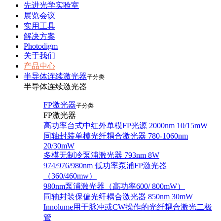
先进光学实验室
展览会议
实用工具
解决方案
Photodigm
关于我们
产品中心
半导体连续激光器
子分类
半导体连续激光器
FP激光器
子分类
FP激光器
高功率台式中红外单模FP光源 2000nm 10/15mW
同轴封装单模光纤耦合激光器 780-1060nm
20/30mW
多模无制冷泵浦激光器 793nm 8W
974/976/980nm 低功率泵浦FP激光器
（360/460mw）
980nm泵浦激光器（高功率600/ 800mW）
同轴封装保偏光纤耦合激光器 850nm 30mW
Innolume用于脉冲或CW操作的光纤耦合激光二极
管