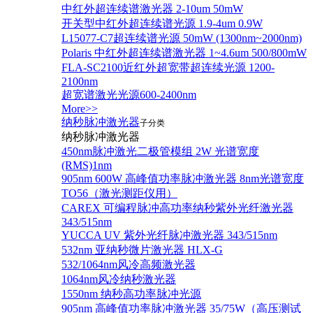
中红外超连续谱激光器 2-10um 50mW
开关型中红外超连续谱光源 1.9-4um 0.9W
L15077-C7超连续谱光源 50mW (1300nm~2000nm)
Polaris 中红外超连续谱激光器 1~4.6um 500/800mW
FLA-SC2100近红外超宽带超连续光源 1200-
2100nm
超宽谱激光光源600-2400nm
More>>
纳秒脉冲激光器
子分类
纳秒脉冲激光器
450nm脉冲激光二极管模组 2W 光谱宽度
(RMS)1nm
905nm 600W 高峰值功率脉冲激光器 8nm光谱宽度
TO56（激光测距仪用）
CAREX 可编程脉冲高功率纳秒紫外光纤激光器
343/515nm
YUCCA UV 紫外光纤脉冲激光器 343/515nm
532nm 亚纳秒微片激光器 HLX-G
532/1064nm风冷高频激光器
1064nm风冷纳秒激光器
1550nm 纳秒高功率脉冲光源
905nm 高峰值功率脉冲激光器 35/75W（高压测试