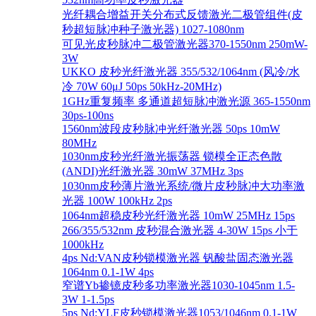
光纤耦合增益开关分布式反馈激光二极管组件(皮
秒超短脉冲种子激光器) 1027-1080nm
可见光皮秒脉冲二极管激光器370-1550nm 250mW-
3W
UKKO 皮秒光纤激光器 355/532/1064nm (风冷/水
冷 70W 60μJ 50ps 50kHz-20MHz)
1GHz重复频率 多通道超短脉冲激光源 365-1550nm
30ps-100ns
1560nm波段皮秒脉冲光纤激光器 50ps 10mW
80MHz
1030nm皮秒光纤激光振荡器 锁模全正态色散
(ANDI)光纤激光器 30mW 37MHz 3ps
1030nm皮秒薄片激光系统/微片皮秒脉冲大功率激
光器 100W 100kHz 2ps
1064nm超稳皮秒光纤激光器 10mW 25MHz 15ps
266/355/532nm 皮秒混合激光器 4-30W 15ps 小于
1000kHz
4ps Nd:VAN皮秒锁模激光器 钒酸盐固态激光器
1064nm 0.1-1W 4ps
窄谱Yb掺镱皮秒多功率激光器1030-1045nm 1.5-
3W 1-1.5ps
5ps Nd:YLF皮秒锁模激光器1053/1046nm 0.1-1W