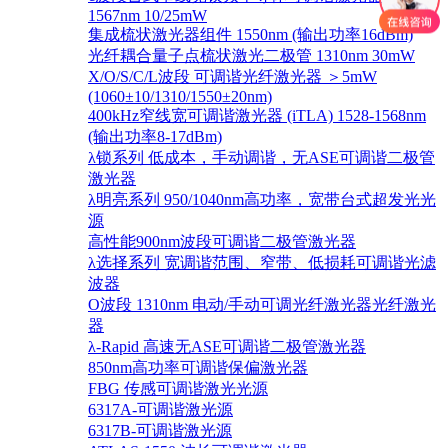
1567nm 10/25mW
集成梳状激光器组件 1550nm (输出功率16dBm)
光纤耦合量子点梳状激光二极管 1310nm 30mW
X/O/S/C/L波段 可调谐光纤激光器 ＞5mW
(1060±10/1310/1550±20nm)
400kHz窄线宽可调谐激光器 (iTLA) 1528-1568nm
(输出功率8-17dBm)
λ锁系列 低成本，手动调谐，无ASE可调谐二极管
激光器
λ明亮系列 950/1040nm高功率，宽带台式超发光光
源
高性能900nm波段可调谐二极管激光器
λ选择系列 宽调谐范围、窄带、低损耗可调谐光滤
波器
O波段 1310nm 电动/手动可调光纤激光器光纤激光
器
λ-Rapid 高速无ASE可调谐二极管激光器
850nm高功率可调谐保偏激光器
FBG 传感可调谐激光光源
6317A-可调谐激光源
6317B-可调谐激光源