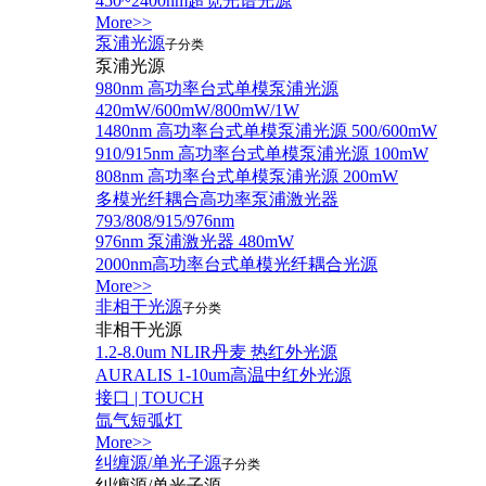
450~2400nm超宽光谱光源
More>>
泵浦光源
子分类
泵浦光源
980nm 高功率台式单模泵浦光源
420mW/600mW/800mW/1W
1480nm 高功率台式单模泵浦光源 500/600mW
910/915nm 高功率台式单模泵浦光源 100mW
808nm 高功率台式单模泵浦光源 200mW
多模光纤耦合高功率泵浦激光器
793/808/915/976nm
976nm 泵浦激光器 480mW
2000nm高功率台式单模光纤耦合光源
More>>
非相干光源
子分类
非相干光源
1.2-8.0um NLIR丹麦 热红外光源
AURALIS 1-10um高温中红外光源
接口 | TOUCH
氙气短弧灯
More>>
纠缠源/单光子源
子分类
纠缠源/单光子源