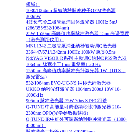
领域）
1030/1064nm 超短纳秒脉冲种子OEM激光源
300mW
4波长气冷二极管泵浦固体激光器 100Hz 5mJ
(266/355/532/1064nm)
25W 1550nm高峰值功率脉冲激光器 15nm光谱宽度
（激光测距仪用）
MNL1342 二极管泵浦亚纳秒被动调Q激光器
336/447/671/1342nm 100Hz 100kW 脉宽0.5ns
Nd:YAG VISOR-R系列 主动调Q纳秒DPSS激光器
1064nm 脉宽小于15ns 重复率1-20 Hz
1550nm 高峰值功率脉冲光纤激光器 1W（DTS，
激光雷达）
532/1064nm EVO-UC-NS 纳秒光纤激光器
UKKO 纳秒光纤激光器 1064nm 200uJ 10W 10-
1000kHz
905nm 脉冲激光器 75W 30ns ST/FC可选
Q-TUNE 中高能量可调谐纳秒脉冲激光器 210-
2300nm OPO(光学参数振荡器)
Q-TUNE-IR中红外可调谐纳秒脉冲激光器（1380-
4500nm）
脉冲激光二极管 (PLD) 870/905nm