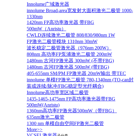
Innolume广域激光器
innolume Broad-area宽发射大面积激光二极管 1000-
1330nm
1420nm FP高功率激光器 带FBG
500mW（Anristu）
CWLD连续激光二极管 808/830/980nm 1W
FP激光二极管模块 1310nm 30mW
波长稳定二极管激光器（976nm 200W）
808nm 高功率FP泵浦激光二极管 200mW
1480nm 古河FP激光器 300mW (不带FBG)
1480nm 古河FP激光器 500mW (带FBG)
405-655nm SM/PM FP激光器 20mW输出 带TEC
innolume 单模FP激光二极管 780-1340nm (TO-can封
装或连续/脉冲/FBG稳定型光纤耦合)
Innolume高功率宽区域二极管
1435-1465-1475nm FP高功率激光器带FBG
500mW(Anristu)
1360nm高功率FP激光器500mW（带FBG）
635nm激光二极管
1300 nm 单模自由空间FP激光二极管
More>>
VCSEL激光器
子分类