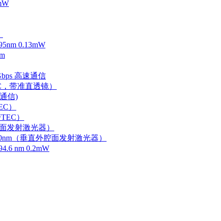
mW
）
m 0.13mW
m
Gbps 高速通信
EC，带准直透镜）
速通信)
EC）
TEC）
外腔面发射激光器）
0-750nm（垂直外腔面发射激光器）
 nm 0.2mW