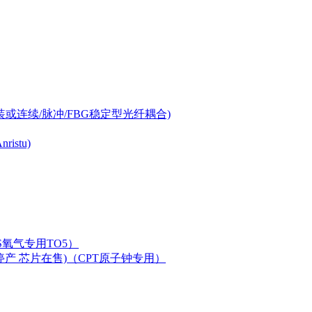
-can封装或连续/脉冲/FBG稳定型光纤耦合)
istu)
LAS氧气专用TO5）
二极管已停产 芯片在售)（CPT原子钟专用）