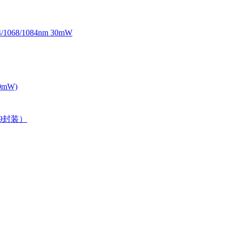
068/1084nm 30mW
0mW)
39封装）