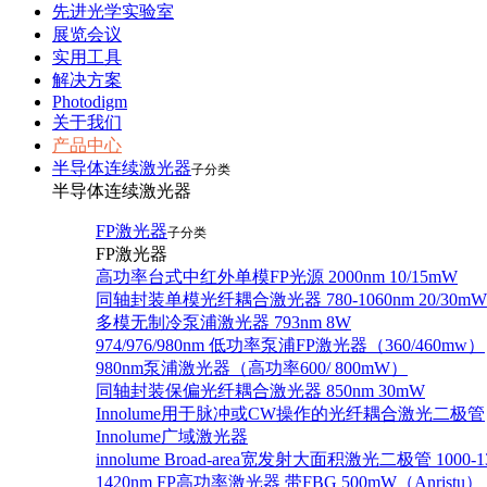
先进光学实验室
展览会议
实用工具
解决方案
Photodigm
关于我们
产品中心
半导体连续激光器
子分类
半导体连续激光器
FP激光器
子分类
FP激光器
高功率台式中红外单模FP光源 2000nm 10/15mW
同轴封装单模光纤耦合激光器 780-1060nm 20/30mW
多模无制冷泵浦激光器 793nm 8W
974/976/980nm 低功率泵浦FP激光器（360/460mw）
980nm泵浦激光器（高功率600/ 800mW）
同轴封装保偏光纤耦合激光器 850nm 30mW
Innolume用于脉冲或CW操作的光纤耦合激光二极管
Innolume广域激光器
innolume Broad-area宽发射大面积激光二极管 1000-1
1420nm FP高功率激光器 带FBG 500mW（Anristu）