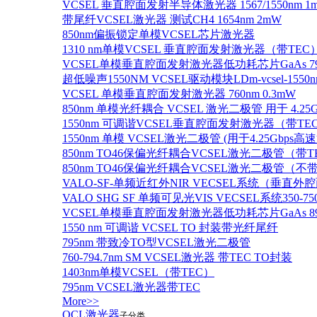
VCSEL 垂直腔面发射半导体激光器 1567/1550nm 1
带尾纤VCSEL激光器 测试CH4 1654nm 2mW
850nm偏振锁定单模VCSEL芯片激光器
1310 nm单模VCSEL 垂直腔面发射激光器（带TEC
VCSEL单模垂直腔面发射激光器低功耗芯片GaAs 795n
超低噪声1550NM VCSEL驱动模块LDm-vcsel-1550n
VCSEL 单模垂直腔面发射激光器 760nm 0.3mW
850nm 单模光纤耦合 VCSEL 激光二极管 用于 4.25
1550nm 可调谐VCSEL垂直腔面发射激光器（带T
1550nm 单模 VCSEL激光二极管 (用于4.25Gbps高
850nm TO46保偏光纤耦合VCSEL激光二极管（带T
850nm TO46保偏光纤耦合VCSEL激光二极管（不带
VALO-SF-单频近红外NIR VECSEL系统（垂直
VALO SHG SF 单频可见光VIS VECSEL系统35
VCSEL单模垂直腔面发射激光器低功耗芯片GaAs 894.6
1550 nm 可调谐 VCSEL TO 封装带光纤尾纤
795nm 带致冷TO型VCSEL激光二极管
760-794.7nm SM VCSEL激光器 带TEC TO封装
1403nm单模VCSEL（带TEC）
795nm VCSEL激光器带TEC
More>>
QCL激光器
子分类