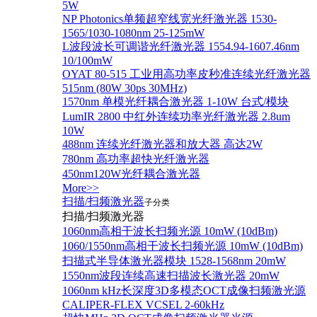
5W
NP Photonics单频超窄线宽光纤激光器 1530-
1565/1030-1080nm 25-125mW
L波段波长可调谐光纤激光器 1554.94-1607.46nm
10/100mW
OYAT 80-515 工业用高功率皮秒准连续光纤激光器
515nm (80W 30ps 30MHz)
1570nm 单模光纤耦合激光器 1-10W 台式/模块
LumIR 2800 中红外连续功率光纤激光器 2.8um
10W
488nm 连续光纤激光器和放大器 高达2W
780nm 高功率超快光纤激光器
450nm120W光纤耦合激光器
More>>
扫描/扫频激光器
子分类
扫描/扫频激光器
1060nm高相干波长扫频光源 10mW (10dBm)
1060/1550nm高相干波长扫频光源 10mW (10dBm)
扫描式半导体激光器模块 1528-1568nm 20mW
1550nm波段连续高速扫描波长激光器 20mW
1060nm kHz长深度3D多模态OCT成像扫频激光源
CALIPER-FLEX VCSEL 2-60kHz