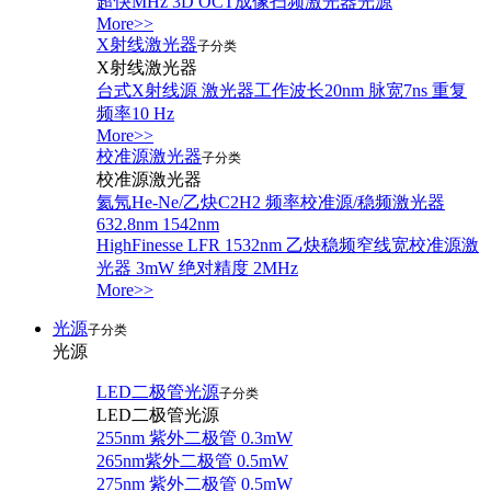
超快MHz 3D OCT成像扫频激光器光源
More>>
X射线激光器
子分类
X射线激光器
台式X射线源 激光器工作波长20nm 脉宽7ns 重复
频率10 Hz
More>>
校准源激光器
子分类
校准源激光器
氦氖He-Ne/乙炔C2H2 频率校准源/稳频激光器
632.8nm 1542nm
HighFinesse LFR 1532nm 乙炔稳频窄线宽校准源激
光器 3mW 绝对精度 2MHz
More>>
光源
子分类
光源
LED二极管光源
子分类
LED二极管光源
255nm 紫外二极管 0.3mW
265nm紫外二极管 0.5mW
275nm 紫外二极管 0.5mW