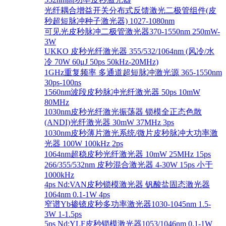
光纤耦合增益开关分布式反馈激光二极管组件(皮
秒超短脉冲种子激光器) 1027-1080nm
可见光皮秒脉冲二极管激光器370-1550nm 250mW-
3W
UKKO 皮秒光纤激光器 355/532/1064nm (风冷/水
冷 70W 60μJ 50ps 50kHz-20MHz)
1GHz重复频率 多通道超短脉冲激光源 365-1550nm
30ps-100ns
1560nm波段皮秒脉冲光纤激光器 50ps 10mW
80MHz
1030nm皮秒光纤激光振荡器 锁模全正态色散
(ANDI)光纤激光器 30mW 37MHz 3ps
1030nm皮秒薄片激光系统/微片皮秒脉冲大功率激
光器 100W 100kHz 2ps
1064nm超稳皮秒光纤激光器 10mW 25MHz 15ps
266/355/532nm 皮秒混合激光器 4-30W 15ps 小于
1000kHz
4ps Nd:VAN皮秒锁模激光器 钒酸盐固态激光器
1064nm 0.1-1W 4ps
窄谱Yb掺镱皮秒多功率激光器1030-1045nm 1.5-
3W 1-1.5ps
5ps Nd:YLF皮秒锁模激光器1053/1046nm 0.1-1W