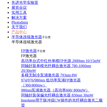
先进光学实验室
展览会议
实用工具
解决方案
Photodigm
关于我们
产品中心
半导体连续激光器
子分类
半导体连续激光器
FP激光器
子分类
FP激光器
高功率台式中红外单模FP光源 2000nm 10/15mW
同轴封装单模光纤耦合激光器 780-1060nm
20/30mW
多模无制冷泵浦激光器 793nm 8W
974/976/980nm 低功率泵浦FP激光器
（360/460mw）
980nm泵浦激光器（高功率600/ 800mW）
同轴封装保偏光纤耦合激光器 850nm 30mW
Innolume用于脉冲或CW操作的光纤耦合激光二极
管