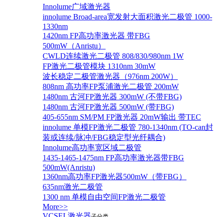
Innolume广域激光器
innolume Broad-area宽发射大面积激光二极管 1000-
1330nm
1420nm FP高功率激光器 带FBG
500mW（Anristu）
CWLD连续激光二极管 808/830/980nm 1W
FP激光二极管模块 1310nm 30mW
波长稳定二极管激光器（976nm 200W）
808nm 高功率FP泵浦激光二极管 200mW
1480nm 古河FP激光器 300mW (不带FBG)
1480nm 古河FP激光器 500mW (带FBG)
405-655nm SM/PM FP激光器 20mW输出 带TEC
innolume 单模FP激光二极管 780-1340nm (TO-can封
装或连续/脉冲/FBG稳定型光纤耦合)
Innolume高功率宽区域二极管
1435-1465-1475nm FP高功率激光器带FBG
500mW(Anristu)
1360nm高功率FP激光器500mW（带FBG）
635nm激光二极管
1300 nm 单模自由空间FP激光二极管
More>>
VCSEL激光器
子分类