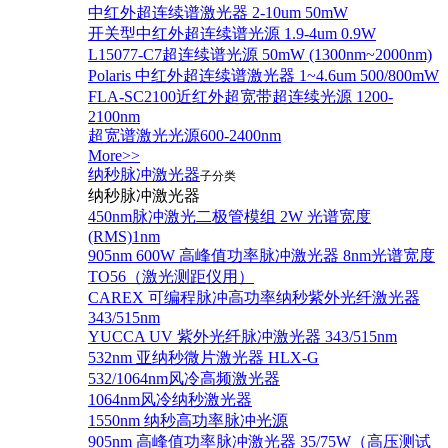
中红外超连续谱激光器 2-10um 50mW
开关型中红外超连续谱光源 1.9-4um 0.9W
L15077-C7超连续谱光源 50mW (1300nm~2000nm)
Polaris 中红外超连续谱激光器 1~4.6um 500/800mW
FLA-SC2100近红外超宽带超连续光源 1200-
2100nm
超宽谱激光光源600-2400nm
More>>
纳秒脉冲激光器
子分类
纳秒脉冲激光器
450nm脉冲激光二极管模组 2W 光谱宽度
(RMS)1nm
905nm 600W 高峰值功率脉冲激光器 8nm光谱宽度
TO56（激光测距仪用）
CAREX 可编程脉冲高功率纳秒紫外光纤激光器
343/515nm
YUCCA UV 紫外光纤脉冲激光器 343/515nm
532nm 亚纳秒微片激光器 HLX-G
532/1064nm风冷高频激光器
1064nm风冷纳秒激光器
1550nm 纳秒高功率脉冲光源
905nm 高峰值功率脉冲激光器 35/75W（高压测试