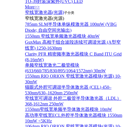
TO-39封装深紫外(UVC) LED
More>>
窄线宽激光器(光源)
子分类
窄线宽激光器(光源)
785nm SLM半导体单纵模激光器 100mW (VBG
Diode; 自由空间光输出)
1550nm 窄线宽单频激光器模块 40mW
GuxMax 高相干组合波段连续可调谐光源 (A型窄
线宽) 1250-1630nm
Clarity PFR 精密频率激光器模块 C Band ITU Grid
(8-16mW)
单频窄线宽激光二极管模块
(633/660/785/830/895/1064/1572nm) 30mW
1550nm RIO ORION 窄线宽激光器模块(光源) 10-
30mW
猫眼式外腔可调谐半导体激光器 (CEL) 450–
530nm/630–1620nm 250mW
窄线宽可调谐 外腔二极管半导体激光器（LDL）
368-1612nm 250mW
1550nm窄线宽单频半导体激光器模块 10mW
高功率窄线宽ECL外腔半导体激光器模块 1550nm
10mW <5KHz
1064nm RIO ORION 窄线宽激光器模块(光源) 10-