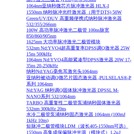
1064nm亚纳秒微芯片脉冲激光器 HLX-I
1550nm 纳秒脉冲光纤激光器（用于DTS) 50W
Green/UV/DUV 高重频便携式纳秒脉冲激光器
532/355/266nm
100W 高功率脉冲激光二极管 100ns脉宽
850/860/905nm
1625nm 大功率脉冲激光二极管模块
532nm Nd:YVO4超高重复率DPSS调Q激光器 25W
15ns 500kHz
1064nm Nd:YVO4高能紧凑型DPSS激光器 20W 17-
35ns 20-250kHz
纳秒Nd:YAG毫焦耳激光头1064nm
亚纳秒被动调Q微芯片固态激光器 ,PULSELAS®-P
系列 1064nm
Nd:YAG 纳秒调Q固体脉冲激光器 DPSSL M-
NANO系列 532/1064nm
TARBO 高重复性二极管泵浦纳秒固体激光器
532nm 300kHz 20ns
水冷二极管泵浦纳秒固态激光器 1064nm (100mJ
1kHz 10ns)
短脉冲二极管模块LDM（波长405-1550nm可选）
1550nm 高集成保偏脉冲光源（模块式）1.2μJ