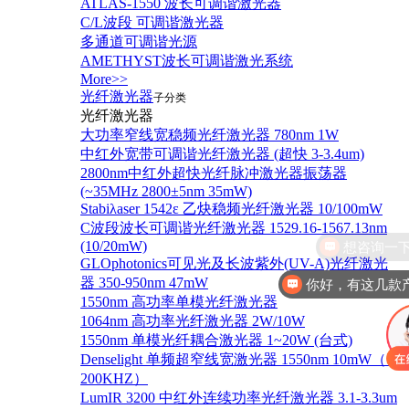
ATLAS-1550 波长可调谐激光器
C/L波段 可调谐激光器
多通道可调谐光源
AMETHYST波长可调谐激光系统
More>>
光纤激光器
子分类
光纤激光器
大功率窄线宽稳频光纤激光器 780nm 1W
中红外宽带可调谐光纤激光器 (超快 3-3.4um)
2800nm中红外超快光纤脉冲激光器振荡器
(~35MHz 2800±5nm 35mW)
Stabiλaser 1542ε 乙炔稳频光纤激光器 10/100mW
C波段波长可调谐光纤激光器 1529.16-1567.13nm
(10/20mW)
GLOphotonics可见光及长波紫外(UV-A)光纤激光
你好，有这几款
器 350-950nm 47mW
1550nm 高功率单模光纤激光器
1064nm 高功率光纤激光器 2W/10W
1550nm 单模光纤耦合激光器 1~20W (台式)
Denselight 单频超窄线宽激光器 1550nm 10mW（＜
200KHZ）
LumIR 3200 中红外连续功率光纤激光器 3.1-3.3um