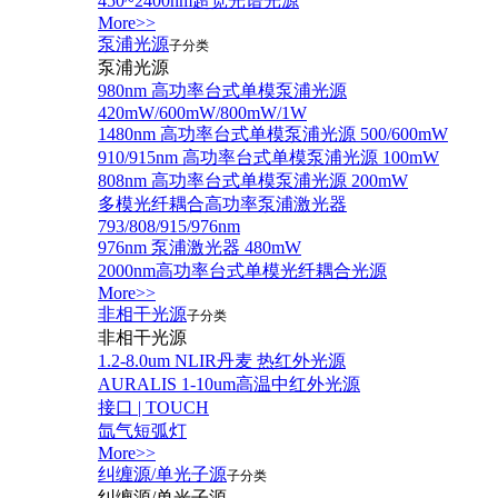
450~2400nm超宽光谱光源
More>>
泵浦光源
子分类
泵浦光源
980nm 高功率台式单模泵浦光源
420mW/600mW/800mW/1W
1480nm 高功率台式单模泵浦光源 500/600mW
910/915nm 高功率台式单模泵浦光源 100mW
808nm 高功率台式单模泵浦光源 200mW
多模光纤耦合高功率泵浦激光器
793/808/915/976nm
976nm 泵浦激光器 480mW
2000nm高功率台式单模光纤耦合光源
More>>
非相干光源
子分类
非相干光源
1.2-8.0um NLIR丹麦 热红外光源
AURALIS 1-10um高温中红外光源
接口 | TOUCH
氙气短弧灯
More>>
纠缠源/单光子源
子分类
纠缠源/单光子源