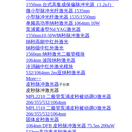
1550nm 台式高集成保偏脉冲光源（1.2μJ）
微小型脉冲光纤激光器 1535nm
小型脉冲光纤激光器 1535/1550nm
单频高功率纳秒激光器 1064nm 10W
泵浦紧凑型Nd:YAG激光器
1550nm10-50W纳秒脉冲激光器
纳秒高能中红外激光
纳秒级中红外激光
1560nm 纳秒激光二极管模块
1064nm 波段纳秒激光器
冷消融中红外激光模块
532/1064nm 2ns亚纳秒激光器
More>>
皮秒脉冲激光器
子分类
皮秒脉冲激光器
​MPL2210 二极管泵浦皮秒被动调Q激光器
266/355/532/1064nm
MPL1510 二极管泵浦皮秒被动调Q激光器
266/355/532/1064nm
固体皮秒激光器
1064nm DFB 皮秒脉冲激光器 75.5ps 200uW
532nm高功率皮秒激光器