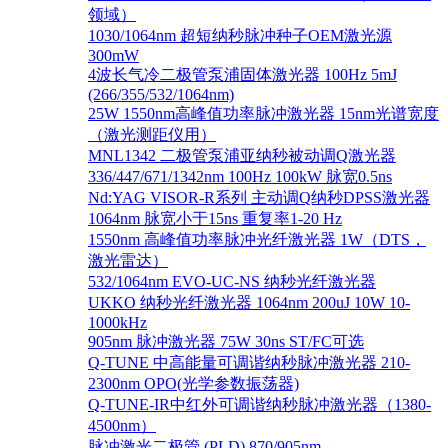
领域）
1030/1064nm 超短纳秒脉冲种子OEM激光源
300mW
4波长气冷二极管泵浦固体激光器 100Hz 5mJ
(266/355/532/1064nm)
25W 1550nm高峰值功率脉冲激光器 15nm光谱宽度
（激光测距仪用）
MNL1342 二极管泵浦亚纳秒被动调Q激光器
336/447/671/1342nm 100Hz 100kW 脉宽0.5ns
Nd:YAG VISOR-R系列 主动调Q纳秒DPSS激光器
1064nm 脉宽小于15ns 重复率1-20 Hz
1550nm 高峰值功率脉冲光纤激光器 1W（DTS，
激光雷达）
532/1064nm EVO-UC-NS 纳秒光纤激光器
UKKO 纳秒光纤激光器 1064nm 200uJ 10W 10-
1000kHz
905nm 脉冲激光器 75W 30ns ST/FC可选
Q-TUNE 中高能量可调谐纳秒脉冲激光器 210-
2300nm OPO(光学参数振荡器)
Q-TUNE-IR中红外可调谐纳秒脉冲激光器（1380-
4500nm）
脉冲激光二极管 (PLD) 870/905nm