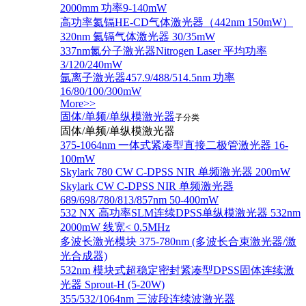
2000mm 功率9-140mW
高功率氦镉HE-CD气体激光器（442nm 150mW）
320nm 氦镉气体激光器 30/35mW
337nm氮分子激光器Nitrogen Laser 平均功率
3/120/240mW
氩离子激光器457.9/488/514.5nm 功率
16/80/100/300mW
More>>
固体/单频/单纵模激光器
子分类
固体/单频/单纵模激光器
375-1064nm 一体式紧凑型直接二极管激光器 16-
100mW
Skylark 780 CW C-DPSS NIR 单频激光器 200mW
Skylark CW C-DPSS NIR 单频激光器
689/698/780/813/857nm 50-400mW
532 NX 高功率SLM连续DPSS单纵模激光器 532nm
2000mW 线宽< 0.5MHz
多波长激光模块 375-780nm (多波长合束激光器/激
光合成器)
532nm 模块式超稳定密封紧凑型DPSS固体连续激
光器 Sprout-H (5-20W)
355/532/1064nm 三波段连续波激光器