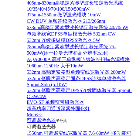
405nm-830nm高稳定紧凑型波长锁定激光系统
10/35/40/45/70/100/150/500mW
375nm-1550nm微型激光模块 10mW
CW DUV 单频连续激光器 213/266nm
633nm高稳定紧凑型波长锁定激光系统 40/70mW
单频窄线宽DPSS单纵模激光器 532nm CW
532nm 连续多纵模DPSS激光器 5W
785nm高稳定紧凑型波长锁定激光系统 75-
500mW(用于拉曼光谱和高分辨率应用)
AQA0600A 高相干单纵模连续波长扫描光源模块
1060nm 1250Hz 大于10mW
532nm 高稳定紧凑型单频窄线宽激光器 200mW
532nm 低噪声高稳定固态DPSS连续单频激光器
Sprout‐Solo (5-10W)
532nm 低噪声高稳定DPSS连续固体激光器 Sprout-
C 3W/4W
EVO-SF 单频窄带铒激光器
超高功率四通道深紫外固化灯
More>>
可调谐激光器
子分类
可调谐激光器
1550nm 可调谐窄线宽激光器 7.6-60mW (多功能可