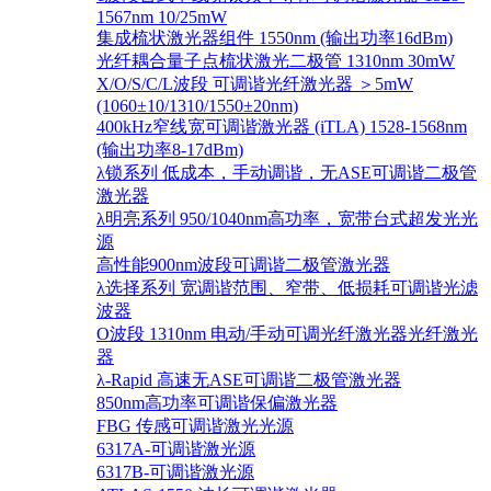
1567nm 10/25mW
集成梳状激光器组件 1550nm (输出功率16dBm)
光纤耦合量子点梳状激光二极管 1310nm 30mW
X/O/S/C/L波段 可调谐光纤激光器 ＞5mW
(1060±10/1310/1550±20nm)
400kHz窄线宽可调谐激光器 (iTLA) 1528-1568nm
(输出功率8-17dBm)
λ锁系列 低成本，手动调谐，无ASE可调谐二极管
激光器
λ明亮系列 950/1040nm高功率，宽带台式超发光光
源
高性能900nm波段可调谐二极管激光器
λ选择系列 宽调谐范围、窄带、低损耗可调谐光滤
波器
O波段 1310nm 电动/手动可调光纤激光器光纤激光
器
λ-Rapid 高速无ASE可调谐二极管激光器
850nm高功率可调谐保偏激光器
FBG 传感可调谐激光光源
6317A-可调谐激光源
6317B-可调谐激光源