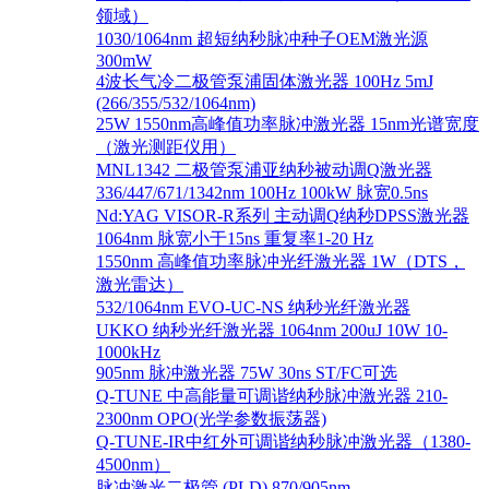
领域）
1030/1064nm 超短纳秒脉冲种子OEM激光源
300mW
4波长气冷二极管泵浦固体激光器 100Hz 5mJ
(266/355/532/1064nm)
25W 1550nm高峰值功率脉冲激光器 15nm光谱宽度
（激光测距仪用）
MNL1342 二极管泵浦亚纳秒被动调Q激光器
336/447/671/1342nm 100Hz 100kW 脉宽0.5ns
Nd:YAG VISOR-R系列 主动调Q纳秒DPSS激光器
1064nm 脉宽小于15ns 重复率1-20 Hz
1550nm 高峰值功率脉冲光纤激光器 1W（DTS，
激光雷达）
532/1064nm EVO-UC-NS 纳秒光纤激光器
UKKO 纳秒光纤激光器 1064nm 200uJ 10W 10-
1000kHz
905nm 脉冲激光器 75W 30ns ST/FC可选
Q-TUNE 中高能量可调谐纳秒脉冲激光器 210-
2300nm OPO(光学参数振荡器)
Q-TUNE-IR中红外可调谐纳秒脉冲激光器（1380-
4500nm）
脉冲激光二极管 (PLD) 870/905nm