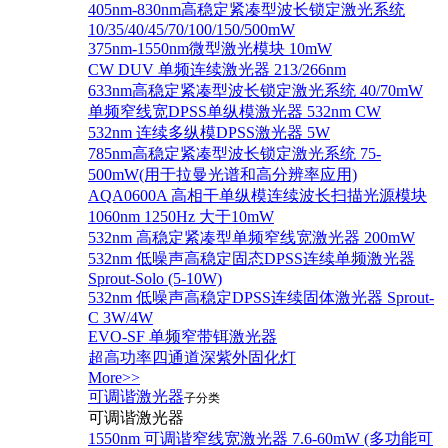
405nm-830nm高稳定紧凑型波长锁定激光系统
10/35/40/45/70/100/150/500mW
375nm-1550nm微型激光模块 10mW
CW DUV 单频连续激光器 213/266nm
633nm高稳定紧凑型波长锁定激光系统 40/70mW
单频窄线宽DPSS单纵模激光器 532nm CW
532nm 连续多纵模DPSS激光器 5W
785nm高稳定紧凑型波长锁定激光系统 75-
500mW(用于拉曼光谱和高分辨率应用)
AQA0600A 高相干单纵模连续波长扫描光源模块
1060nm 1250Hz 大于10mW
532nm 高稳定紧凑型单频窄线宽激光器 200mW
532nm 低噪声高稳定固态DPSS连续单频激光器
Sprout‐Solo (5-10W)
532nm 低噪声高稳定DPSS连续固体激光器 Sprout-
C 3W/4W
EVO-SF 单频窄带铒激光器
超高功率四通道深紫外固化灯
More>>
可调谐激光器
子分类
可调谐激光器
1550nm 可调谐窄线宽激光器 7.6-60mW (多功能可