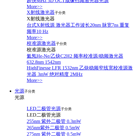
超快MHz 3D OCT成像扫频激光器光源
More>>
X射线激光器
子分类
X射线激光器
台式X射线源 激光器工作波长20nm 脉宽7ns 重复
频率10 Hz
More>>
校准源激光器
子分类
校准源激光器
氦氖He-Ne/乙炔C2H2 频率校准源/稳频激光器
632.8nm 1542nm
HighFinesse LFR 1532nm 乙炔稳频窄线宽校准源激
光器 3mW 绝对精度 2MHz
More>>
光源
子分类
光源
LED二极管光源
子分类
LED二极管光源
255nm 紫外二极管 0.3mW
265nm紫外二极管 0.5mW
275nm 紫外二极管 0.5mW