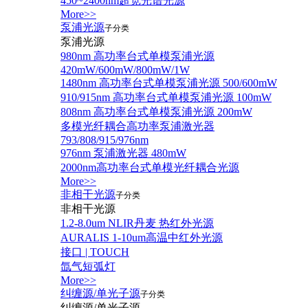
450~2400nm超宽光谱光源
More>>
泵浦光源
子分类
泵浦光源
980nm 高功率台式单模泵浦光源
420mW/600mW/800mW/1W
1480nm 高功率台式单模泵浦光源 500/600mW
910/915nm 高功率台式单模泵浦光源 100mW
808nm 高功率台式单模泵浦光源 200mW
多模光纤耦合高功率泵浦激光器
793/808/915/976nm
976nm 泵浦激光器 480mW
2000nm高功率台式单模光纤耦合光源
More>>
非相干光源
子分类
非相干光源
1.2-8.0um NLIR丹麦 热红外光源
AURALIS 1-10um高温中红外光源
接口 | TOUCH
氙气短弧灯
More>>
纠缠源/单光子源
子分类
纠缠源/单光子源