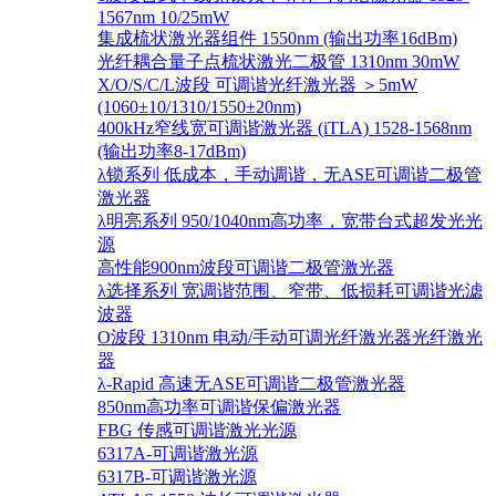
1567nm 10/25mW
集成梳状激光器组件 1550nm (输出功率16dBm)
光纤耦合量子点梳状激光二极管 1310nm 30mW
X/O/S/C/L波段 可调谐光纤激光器 ＞5mW
(1060±10/1310/1550±20nm)
400kHz窄线宽可调谐激光器 (iTLA) 1528-1568nm
(输出功率8-17dBm)
λ锁系列 低成本，手动调谐，无ASE可调谐二极管
激光器
λ明亮系列 950/1040nm高功率，宽带台式超发光光
源
高性能900nm波段可调谐二极管激光器
λ选择系列 宽调谐范围、窄带、低损耗可调谐光滤
波器
O波段 1310nm 电动/手动可调光纤激光器光纤激光
器
λ-Rapid 高速无ASE可调谐二极管激光器
850nm高功率可调谐保偏激光器
FBG 传感可调谐激光光源
6317A-可调谐激光源
6317B-可调谐激光源