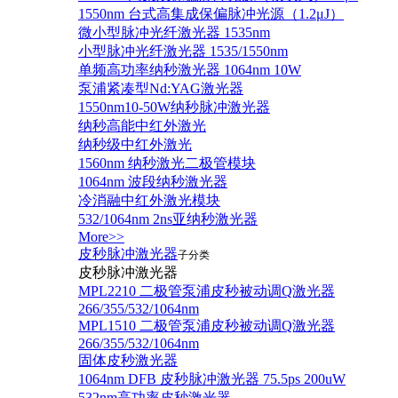
1550nm 台式高集成保偏脉冲光源（1.2μJ）
微小型脉冲光纤激光器 1535nm
小型脉冲光纤激光器 1535/1550nm
单频高功率纳秒激光器 1064nm 10W
泵浦紧凑型Nd:YAG激光器
1550nm10-50W纳秒脉冲激光器
纳秒高能中红外激光
纳秒级中红外激光
1560nm 纳秒激光二极管模块
1064nm 波段纳秒激光器
冷消融中红外激光模块
532/1064nm 2ns亚纳秒激光器
More>>
皮秒脉冲激光器
子分类
皮秒脉冲激光器
​MPL2210 二极管泵浦皮秒被动调Q激光器
266/355/532/1064nm
MPL1510 二极管泵浦皮秒被动调Q激光器
266/355/532/1064nm
固体皮秒激光器
1064nm DFB 皮秒脉冲激光器 75.5ps 200uW
532nm高功率皮秒激光器