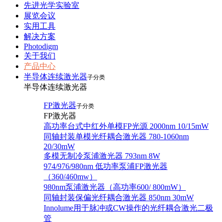
先进光学实验室
展览会议
实用工具
解决方案
Photodigm
关于我们
产品中心
半导体连续激光器
子分类
半导体连续激光器
FP激光器
子分类
FP激光器
高功率台式中红外单模FP光源 2000nm 10/15mW
同轴封装单模光纤耦合激光器 780-1060nm
20/30mW
多模无制冷泵浦激光器 793nm 8W
974/976/980nm 低功率泵浦FP激光器
（360/460mw）
980nm泵浦激光器（高功率600/ 800mW）
同轴封装保偏光纤耦合激光器 850nm 30mW
Innolume用于脉冲或CW操作的光纤耦合激光二极
管