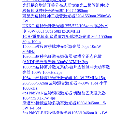
光纤耦合增益开关分布式反馈激光二极管组件(皮
秒超短脉冲种子激光器) 1027-1080nm
可见光皮秒脉冲二极管激光器370-1550nm 250mW-
3W
UKKO 皮秒光纤激光器 355/532/1064nm (风冷/水
冷 70W 60μJ 50ps 50kHz-20MHz)
1GHz重复频率 多通道超短脉冲激光源 365-1550nm
30ps-100ns
1560nm波段皮秒脉冲光纤激光器 50ps 10mW
80MHz
1030nm皮秒光纤激光振荡器 锁模全正态色散
(ANDI)光纤激光器 30mW 37MHz 3ps
1030nm皮秒薄片激光系统/微片皮秒脉冲大功率激
光器 100W 100kHz 2ps
1064nm超稳皮秒光纤激光器 10mW 25MHz 15ps
266/355/532nm 皮秒混合激光器 4-30W 15ps 小于
1000kHz
4ps Nd:VAN皮秒锁模激光器 钒酸盐固态激光器
1064nm 0.1-1W 4ps
窄谱Yb掺镱皮秒多功率激光器1030-1045nm 1.5-
3W 1-1.5ps
5ps Nd:YLF皮秒锁模激光器1053/1046nm 0.1-1W