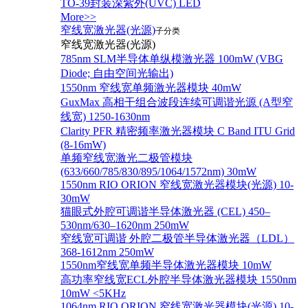
TO-39封装深紫外(UVC) LED
More>>
窄线宽激光器(光源)
子分类
窄线宽激光器(光源)
785nm SLM半导体单纵模激光器 100mW (VBG
Diode; 自由空间光输出)
1550nm 窄线宽单频激光器模块 40mW
GuxMax 高相干组合波段连续可调谐光源 (A型窄
线宽) 1250-1630nm
Clarity PFR 精密频率激光器模块 C Band ITU Grid
(8-16mW)
单频窄线宽激光二极管模块
(633/660/785/830/895/1064/1572nm) 30mW
1550nm RIO ORION 窄线宽激光器模块(光源) 10-
30mW
猫眼式外腔可调谐半导体激光器 (CEL) 450–
530nm/630–1620nm 250mW
窄线宽可调谐 外腔二极管半导体激光器（LDL）
368-1612nm 250mW
1550nm窄线宽单频半导体激光器模块 10mW
高功率窄线宽ECL外腔半导体激光器模块 1550nm
10mW <5KHz
1064nm RIO ORION 窄线宽激光器模块(光源) 10-