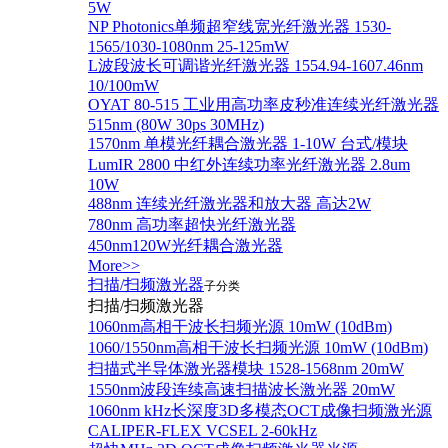
5W
NP Photonics单频超窄线宽光纤激光器 1530-
1565/1030-1080nm 25-125mW
L波段波长可调谐光纤激光器 1554.94-1607.46nm
10/100mW
OYAT 80-515 工业用高功率皮秒准连续光纤激光器
515nm (80W 30ps 30MHz)
1570nm 单模光纤耦合激光器 1-10W 台式/模块
LumIR 2800 中红外连续功率光纤激光器 2.8um
10W
488nm 连续光纤激光器和放大器 高达2W
780nm 高功率超快光纤激光器
450nm120W光纤耦合激光器
More>>
扫描/扫频激光器
子分类
扫描/扫频激光器
1060nm高相干波长扫频光源 10mW (10dBm)
1060/1550nm高相干波长扫频光源 10mW (10dBm)
扫描式半导体激光器模块 1528-1568nm 20mW
1550nm波段连续高速扫描波长激光器 20mW
1060nm kHz长深度3D多模态OCT成像扫频激光源
CALIPER-FLEX VCSEL 2-60kHz