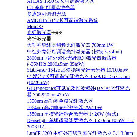
ATLAS-1550 波长可调谐激光器
C/L波段 可调谐激光器
多通道可调谐光源
AMETHYST波长可调谐激光系统
More>>
光纤激光器
子分类
光纤激光器
大功率窄线宽稳频光纤激光器 780nm 1W
中红外宽带可调谐光纤激光器 (超快 3-3.4um)
2800nm中红外超快光纤脉冲激光器振荡器
(~35MHz 2800±5nm 35mW)
Stabiλaser 1542ε 乙炔稳频光纤激光器 10/100mW
C波段波长可调谐光纤激光器 1529.16-1567.13nm
(10/20mW)
GLOphotonics可见光及长波紫外(UV-A)光纤激光
器 350-950nm 47mW
1550nm 高功率单模光纤激光器
1064nm 高功率光纤激光器 2W/10W
1550nm 单模光纤耦合激光器 1~20W (台式)
Denselight 单频超窄线宽激光器 1550nm 10mW（＜
200KHZ）
LumIR 3200 中红外连续功率光纤激光器 3.1-3.3um