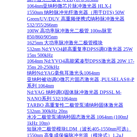
1064nm亚纳秒微芯片脉冲激光器 HLX-I
1550nm 纳秒脉冲光纤激光器（用于DTS) 50W
Green/UV/DUV 高重频便携式纳秒脉冲激光器
532/355/266nm
100W 高功率脉冲激光二极管 100ns脉宽
850/860/905nm
1625nm 大功率脉冲激光二极管模块
532nm Nd:YVO4超高重复率DPSS调Q激光器 25W
15ns 500kHz
1064nm Nd:YVO4高能紧凑型DPSS激光器 20W 17-
35ns 20-250kHz
纳秒Nd:YAG毫焦耳激光头1064nm
亚纳秒被动调Q微芯片固态激光器 ,PULSELAS®-P
系列 1064nm
Nd:YAG 纳秒调Q固体脉冲激光器 DPSSL M-
NANO系列 532/1064nm
TARBO 高重复性二极管泵浦纳秒固体激光器
532nm 300kHz 20ns
水冷二极管泵浦纳秒固态激光器 1064nm (100mJ
1kHz 10ns)
短脉冲二极管模块LDM（波长405-1550nm可选）
1550nm 高集成保偏脉冲光源（模块式）1.2μJ