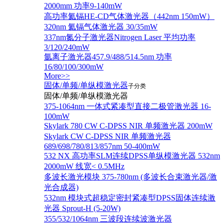
2000mm 功率9-140mW
高功率氦镉HE-CD气体激光器（442nm 150mW）
320nm 氦镉气体激光器 30/35mW
337nm氮分子激光器Nitrogen Laser 平均功率
3/120/240mW
氩离子激光器457.9/488/514.5nm 功率
16/80/100/300mW
More>>
固体/单频/单纵模激光器
子分类
固体/单频/单纵模激光器
375-1064nm 一体式紧凑型直接二极管激光器 16-
100mW
Skylark 780 CW C-DPSS NIR 单频激光器 200mW
Skylark CW C-DPSS NIR 单频激光器
689/698/780/813/857nm 50-400mW
532 NX 高功率SLM连续DPSS单纵模激光器 532nm
2000mW 线宽< 0.5MHz
多波长激光模块 375-780nm (多波长合束激光器/激
光合成器)
532nm 模块式超稳定密封紧凑型DPSS固体连续激
光器 Sprout-H (5-20W)
355/532/1064nm 三波段连续波激光器