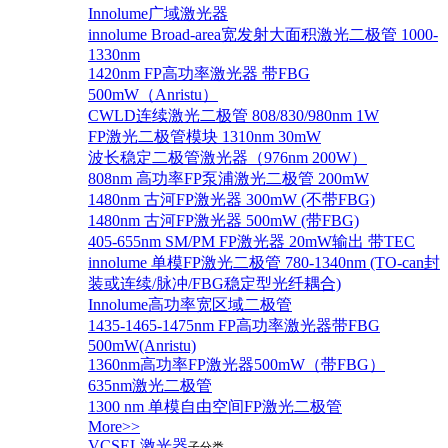
Innolume广域激光器
innolume Broad-area宽发射大面积激光二极管 1000-
1330nm
1420nm FP高功率激光器 带FBG
500mW（Anristu）
CWLD连续激光二极管 808/830/980nm 1W
FP激光二极管模块 1310nm 30mW
波长稳定二极管激光器（976nm 200W）
808nm 高功率FP泵浦激光二极管 200mW
1480nm 古河FP激光器 300mW (不带FBG)
1480nm 古河FP激光器 500mW (带FBG)
405-655nm SM/PM FP激光器 20mW输出 带TEC
innolume 单模FP激光二极管 780-1340nm (TO-can封
装或连续/脉冲/FBG稳定型光纤耦合)
Innolume高功率宽区域二极管
1435-1465-1475nm FP高功率激光器带FBG
500mW(Anristu)
1360nm高功率FP激光器500mW（带FBG）
635nm激光二极管
1300 nm 单模自由空间FP激光二极管
More>>
VCSEL激光器
子分类