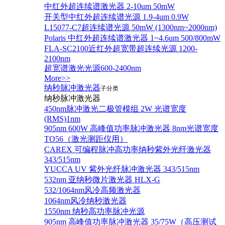
中红外超连续谱激光器 2-10um 50mW
开关型中红外超连续谱光源 1.9-4um 0.9W
L15077-C7超连续谱光源 50mW (1300nm~2000nm)
Polaris 中红外超连续谱激光器 1~4.6um 500/800mW
FLA-SC2100近红外超宽带超连续光源 1200-
2100nm
超宽谱激光光源600-2400nm
More>>
纳秒脉冲激光器
子分类
纳秒脉冲激光器
450nm脉冲激光二极管模组 2W 光谱宽度
(RMS)1nm
905nm 600W 高峰值功率脉冲激光器 8nm光谱宽度
TO56（激光测距仪用）
CAREX 可编程脉冲高功率纳秒紫外光纤激光器
343/515nm
YUCCA UV 紫外光纤脉冲激光器 343/515nm
532nm 亚纳秒微片激光器 HLX-G
532/1064nm风冷高频激光器
1064nm风冷纳秒激光器
1550nm 纳秒高功率脉冲光源
905nm 高峰值功率脉冲激光器 35/75W（高压测试