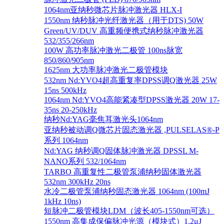
1064nm亚纳秒微芯片脉冲激光器 HLX-I
1550nm 纳秒脉冲光纤激光器（用于DTS) 50W
Green/UV/DUV 高重频便携式纳秒脉冲激光器
532/355/266nm
100W 高功率脉冲激光二极管 100ns脉宽
850/860/905nm
1625nm 大功率脉冲激光二极管模块
532nm Nd:YVO4超高重复率DPSS调Q激光器 25W
15ns 500kHz
1064nm Nd:YVO4高能紧凑型DPSS激光器 20W 17-
35ns 20-250kHz
纳秒Nd:YAG毫焦耳激光头1064nm
亚纳秒被动调Q微芯片固态激光器 ,PULSELAS®-P
系列 1064nm
Nd:YAG 纳秒调Q固体脉冲激光器 DPSSL M-
NANO系列 532/1064nm
TARBO 高重复性二极管泵浦纳秒固体激光器
532nm 300kHz 20ns
水冷二极管泵浦纳秒固态激光器 1064nm (100mJ
1kHz 10ns)
短脉冲二极管模块LDM（波长405-1550nm可选）
1550nm 高集成保偏脉冲光源（模块式）1.2μJ