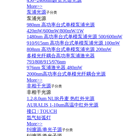
450~2400nm超宽光谱光源
More>>
泵浦光源
子分类
泵浦光源
980nm 高功率台式单模泵浦光源
420mW/600mW/800mW/1W
1480nm 高功率台式单模泵浦光源 500/600mW
910/915nm 高功率台式单模泵浦光源 100mW
808nm 高功率台式单模泵浦光源 200mW
多模光纤耦合高功率泵浦激光器
793/808/915/976nm
976nm 泵浦激光器 480mW
2000nm高功率台式单模光纤耦合光源
More>>
非相干光源
子分类
非相干光源
1.2-8.0um NLIR丹麦 热红外光源
AURALIS 1-10um高温中红外光源
接口 | TOUCH
氙气短弧灯
More>>
纠缠源/单光子源
子分类
纠缠源/单光子源