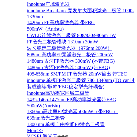
Innolume广域激光器
innolume Broad-area宽发射大面积激光二极管 1000-
1330nm
1420nm FP高功率激光器 带FBG
500mW（Anristu）
CWLD连续激光二极管 808/830/980nm 1W
FP激光二极管模块 1310nm 30mW
波长稳定二极管激光器（976nm 200W）
808nm 高功率FP泵浦激光二极管 200mW
1480nm 古河FP激光器 300mW (不带FBG)
1480nm 古河FP激光器 500mW (带FBG)
405-655nm SM/PM FP激光器 20mW输出 带TEC
innolume 单模FP激光二极管 780-1340nm (TO-can封
装或连续/脉冲/FBG稳定型光纤耦合)
Innolume高功率宽区域二极管
1435-1465-1475nm FP高功率激光器带FBG
500mW(Anristu)
1360nm高功率FP激光器500mW（带FBG）
635nm激光二极管
1300 nm 单模自由空间FP激光二极管
More>>
VCSEL激光器
子分类