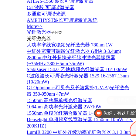
ATLAS-1550 波长可调谐激光器
C/L波段 可调谐激光器
多通道可调谐光源
AMETHYST波长可调谐激光系统
More>>
光纤激光器
子分类
光纤激光器
大功率窄线宽稳频光纤激光器 780nm 1W
中红外宽带可调谐光纤激光器 (超快 3-3.4um)
2800nm中红外超快光纤脉冲激光器振荡器
(~35MHz 2800±5nm 35mW)
Stabiλaser 1542ε 乙炔稳频光纤激光器 10/100mW
C波段波长可调谐光纤激光器 1529.16-1567.13nm
(10/20mW)
GLOphotonics可见光及长波紫外(UV-A)光纤激光
器 350-950nm 47mW
1550nm 高功率单模光纤激光器
1064nm 高功率光纤激光器 2W/10W
1550nm 单模光纤耦合激光器 1~20W (台式)
你好，有这几款
Denselight 单频超窄线宽激光器 1550nm 10mW（＜
200KHZ）
LumIR 3200 中红外连续功率光纤激光器 3.1-3.3um