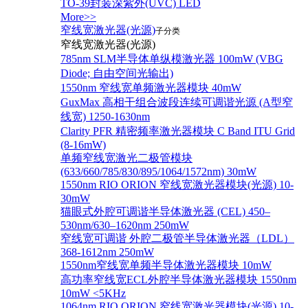
TO-39封装深紫外(UVC) LED
More>>
窄线宽激光器(光源)
子分类
窄线宽激光器(光源)
785nm SLM半导体单纵模激光器 100mW (VBG
Diode; 自由空间光输出)
1550nm 窄线宽单频激光器模块 40mW
GuxMax 高相干组合波段连续可调谐光源 (A型窄
线宽) 1250-1630nm
Clarity PFR 精密频率激光器模块 C Band ITU Grid
(8-16mW)
单频窄线宽激光二极管模块
(633/660/785/830/895/1064/1572nm) 30mW
1550nm RIO ORION 窄线宽激光器模块(光源) 10-
30mW
猫眼式外腔可调谐半导体激光器 (CEL) 450–
530nm/630–1620nm 250mW
窄线宽可调谐 外腔二极管半导体激光器（LDL）
368-1612nm 250mW
1550nm窄线宽单频半导体激光器模块 10mW
高功率窄线宽ECL外腔半导体激光器模块 1550nm
10mW <5KHz
1064nm RIO ORION 窄线宽激光器模块(光源) 10-