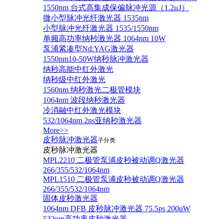
1550nm 台式高集成保偏脉冲光源（1.2μJ）
微小型脉冲光纤激光器 1535nm
小型脉冲光纤激光器 1535/1550nm
单频高功率纳秒激光器 1064nm 10W
泵浦紧凑型Nd:YAG激光器
1550nm10-50W纳秒脉冲激光器
纳秒高能中红外激光
纳秒级中红外激光
1560nm 纳秒激光二极管模块
1064nm 波段纳秒激光器
冷消融中红外激光模块
532/1064nm 2ns亚纳秒激光器
More>>
皮秒脉冲激光器
子分类
皮秒脉冲激光器
​MPL2210 二极管泵浦皮秒被动调Q激光器
266/355/532/1064nm
MPL1510 二极管泵浦皮秒被动调Q激光器
266/355/532/1064nm
固体皮秒激光器
1064nm DFB 皮秒脉冲激光器 75.5ps 200uW
532nm高功率皮秒激光器