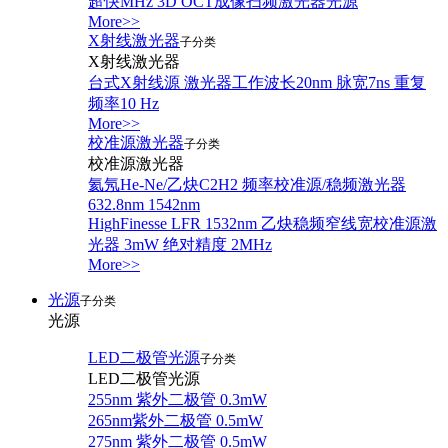
超快MHz 3D OCT成像扫频激光器光源
More>>
X射线激光器
子分类
X射线激光器
台式X射线源 激光器工作波长20nm 脉宽7ns 重复
频率10 Hz
More>>
校准源激光器
子分类
校准源激光器
氦氖He-Ne/乙炔C2H2 频率校准源/稳频激光器
632.8nm 1542nm
HighFinesse LFR 1532nm 乙炔稳频窄线宽校准源激
光器 3mW 绝对精度 2MHz
More>>
光源
子分类
光源
LED二极管光源
子分类
LED二极管光源
255nm 紫外二极管 0.3mW
265nm紫外二极管 0.5mW
275nm 紫外二极管 0.5mW