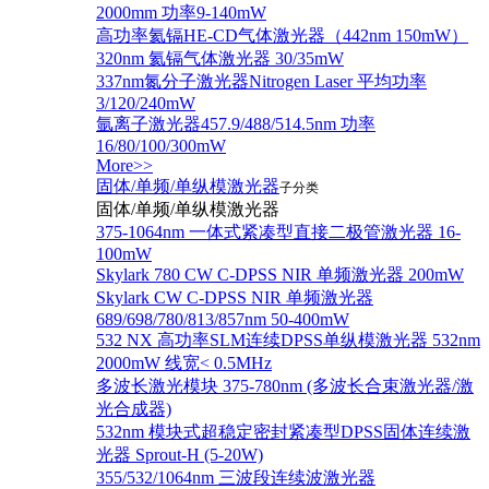
2000mm 功率9-140mW
高功率氦镉HE-CD气体激光器（442nm 150mW）
320nm 氦镉气体激光器 30/35mW
337nm氮分子激光器Nitrogen Laser 平均功率
3/120/240mW
氩离子激光器457.9/488/514.5nm 功率
16/80/100/300mW
More>>
固体/单频/单纵模激光器
子分类
固体/单频/单纵模激光器
375-1064nm 一体式紧凑型直接二极管激光器 16-
100mW
Skylark 780 CW C-DPSS NIR 单频激光器 200mW
Skylark CW C-DPSS NIR 单频激光器
689/698/780/813/857nm 50-400mW
532 NX 高功率SLM连续DPSS单纵模激光器 532nm
2000mW 线宽< 0.5MHz
多波长激光模块 375-780nm (多波长合束激光器/激
光合成器)
532nm 模块式超稳定密封紧凑型DPSS固体连续激
光器 Sprout-H (5-20W)
355/532/1064nm 三波段连续波激光器