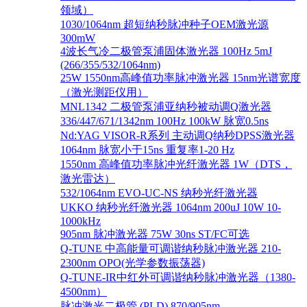
领域）
1030/1064nm 超短纳秒脉冲种子OEM激光源
300mW
4波长气冷二极管泵浦固体激光器 100Hz 5mJ
(266/355/532/1064nm)
25W 1550nm高峰值功率脉冲激光器 15nm光谱宽度
（激光测距仪用）
MNL1342 二极管泵浦亚纳秒被动调Q激光器
336/447/671/1342nm 100Hz 100kW 脉宽0.5ns
Nd:YAG VISOR-R系列 主动调Q纳秒DPSS激光器
1064nm 脉宽小于15ns 重复率1-20 Hz
1550nm 高峰值功率脉冲光纤激光器 1W（DTS，
激光雷达）
532/1064nm EVO-UC-NS 纳秒光纤激光器
UKKO 纳秒光纤激光器 1064nm 200uJ 10W 10-
1000kHz
905nm 脉冲激光器 75W 30ns ST/FC可选
Q-TUNE 中高能量可调谐纳秒脉冲激光器 210-
2300nm OPO(光学参数振荡器)
Q-TUNE-IR中红外可调谐纳秒脉冲激光器（1380-
4500nm）
脉冲激光二极管 (PLD) 870/905nm