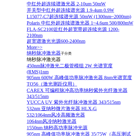
中红外超连续谱激光器 2-10um 50mW
开关型中红外超连续谱光源 1.9-4um 0.9W
L15077-C7超连续谱光源 50mW (1300nm~2000nm)
Polaris 中红外超连续谱激光器 1~4.6um 500/800mW
FLA-SC2100近红外超宽带超连续光源 1200-
2100nm
超宽谱激光光源600-2400nm
More>>
纳秒脉冲激光器
子分类
纳秒脉冲激光器
450nm脉冲激光二极管模组 2W 光谱宽度
(RMS)1nm
905nm 600W 高峰值功率脉冲激光器 8nm光谱宽度
TO56（激光测距仪用）
CAREX 可编程脉冲高功率纳秒紫外光纤激光器
343/515nm
YUCCA UV 紫外光纤脉冲激光器 343/515nm
532nm 亚纳秒微片激光器 HLX-G
532/1064nm风冷高频激光器
1064nm风冷纳秒激光器
1550nm 纳秒高功率脉冲光源
905nm 高峰值功率脉冲激光器 35/75W（高压测试