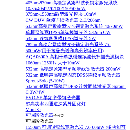
405nm-830nm高稳定紧凑型波长锁定激光系统
10/35/40/45/70/100/150/500mW
375nm-1550nm微型激光模块 10mW
CW DUV 单频连续激光器 213/266nm
633nm高稳定紧凑型波长锁定激光系统 40/70mW
单频窄线宽DPSS单纵模激光器 532nm CW
532nm 连续多纵模DPSS激光器 5W
785nm高稳定紧凑型波长锁定激光系统 75-
500mW(用于拉曼光谱和高分辨率应用)
AQA0600A 高相干单纵模连续波长扫描光源模块
1060nm 1250Hz 大于10mW
532nm 高稳定紧凑型单频窄线宽激光器 200mW
532nm 低噪声高稳定固态DPSS连续单频激光器
Sprout‐Solo (5-10W)
532nm 低噪声高稳定DPSS连续固体激光器 Sprout-
C 3W/4W
EVO-SF 单频窄带铒激光器
超高功率四通道深紫外固化灯
More>>
可调谐激光器
子分类
可调谐激光器
1550nm 可调谐窄线宽激光器 7.6-60mW (多功能可