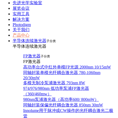
先进光学实验室
展览会议
实用工具
解决方案
Photodigm
关于我们
产品中心
半导体连续激光器
子分类
半导体连续激光器
FP激光器
子分类
FP激光器
高功率台式中红外单模FP光源 2000nm 10/15mW
同轴封装单模光纤耦合激光器 780-1060nm
20/30mW
多模无制冷泵浦激光器 793nm 8W
974/976/980nm 低功率泵浦FP激光器
（360/460mw）
980nm泵浦激光器（高功率600/ 800mW）
同轴封装保偏光纤耦合激光器 850nm 30mW
Innolume用于脉冲或CW操作的光纤耦合激光二极
管