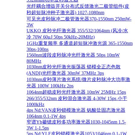
光纤耦合增益开关分布式反馈激光二极管组件(皮
秒超短脉冲种子激光器) 1027-1080nm
可见光皮秒脉冲二极管激光器370-1550nm 250mW-
3W
UKKO 皮秒光纤激光器 355/532/1064nm (风冷/水
冷 70W 60μJ 50ps 50kHz-20MHz)
1GHz重复频率 多通道超短脉冲激光源 365-1550nm
30ps-100ns
1560nm波段皮秒脉冲光纤激光器 50ps 10mW
80MHz
1030nm皮秒光纤激光振荡器 锁模全正态色散
(ANDI)光纤激光器 30mW 37MHz 3ps
1030nm皮秒薄片激光系统/微片皮秒脉冲大功率激
光器 100W 100kHz 2ps
1064nm超稳皮秒光纤激光器 10mW 25MHz 15ps
266/355/532nm 皮秒混合激光器 4-30W 15ps 小于
1000kHz
4ps Nd:VAN皮秒锁模激光器 钒酸盐固态激光器
1064nm 0.1-1W 4ps
窄谱Yb掺镱皮秒多功率激光器1030-1045nm 1.5-
3W 1-1.5ps
5ps Nd:YLF皮秒锁模激光器1053/1046nm 0.1-1W