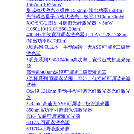
1567nm 10/25mW
集成梳状激光器组件 1550nm (输出功率16dBm)
光纤耦合量子点梳状激光二极管 1310nm 30mW
X/O/S/C/L波段 可调谐光纤激光器 ＞5mW
(1060±10/1310/1550±20nm)
400kHz窄线宽可调谐激光器 (iTLA) 1528-1568nm
(输出功率8-17dBm)
λ锁系列 低成本，手动调谐，无ASE可调谐二极管
激光器
λ明亮系列 950/1040nm高功率，宽带台式超发光光
源
高性能900nm波段可调谐二极管激光器
λ选择系列 宽调谐范围、窄带、低损耗可调谐光滤
波器
O波段 1310nm 电动/手动可调光纤激光器光纤激光
器
λ-Rapid 高速无ASE可调谐二极管激光器
850nm高功率可调谐保偏激光器
FBG 传感可调谐激光光源
6317A-可调谐激光源
6317B-可调谐激光源