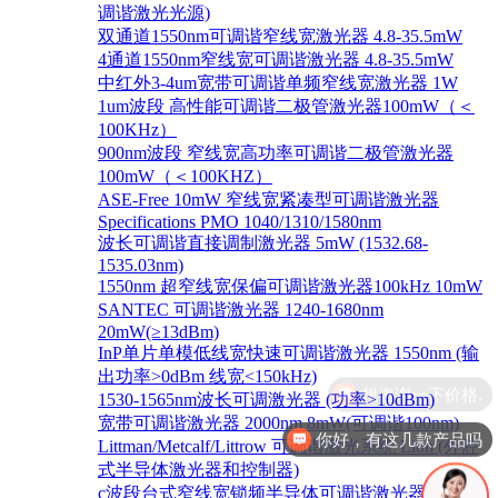
调谐激光光源)
双通道1550nm可调谐窄线宽激光器 4.8-35.5mW
4通道1550nm窄线宽可调谐激光器 4.8-35.5mW
中红外3-4um宽带可调谐单频窄线宽激光器 1W
1um波段 高性能可调谐二极管激光器100mW（＜
100KHz）
900nm波段 窄线宽高功率可调谐二极管激光器
100mW（＜100KHZ）
ASE-Free 10mW 窄线宽紧凑型可调谐激光器
Specifications PMO 1040/1310/1580nm
波长可调谐直接调制激光器 5mW (1532.68-
1535.03nm)
1550nm 超窄线宽保偏可调谐激光器100kHz 10mW
SANTEC 可调谐激光器 1240-1680nm
20mW(≥13dBm)
InP单片单模低线宽快速可调谐激光器 1550nm (输
出功率>0dBm 线宽<150kHz)
1530-1565nm波长可调激光器 (功率>10dBm)
宽带可调谐激光器 2000nm 8mW(可调谐100nm)
你好，有这几款产品吗
Littman/Metcalf/Littrow 可调谐激光系统 Lion (外腔
式半导体激光器和控制器)
c波段台式窄线宽锁频半导体可调谐激光器 1528-