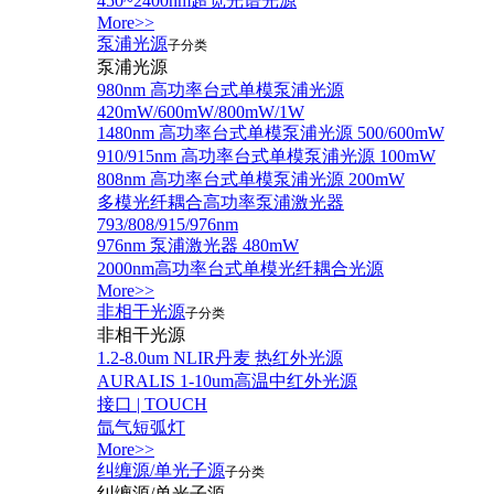
450~2400nm超宽光谱光源
More>>
泵浦光源
子分类
泵浦光源
980nm 高功率台式单模泵浦光源
420mW/600mW/800mW/1W
1480nm 高功率台式单模泵浦光源 500/600mW
910/915nm 高功率台式单模泵浦光源 100mW
808nm 高功率台式单模泵浦光源 200mW
多模光纤耦合高功率泵浦激光器
793/808/915/976nm
976nm 泵浦激光器 480mW
2000nm高功率台式单模光纤耦合光源
More>>
非相干光源
子分类
非相干光源
1.2-8.0um NLIR丹麦 热红外光源
AURALIS 1-10um高温中红外光源
接口 | TOUCH
氙气短弧灯
More>>
纠缠源/单光子源
子分类
纠缠源/单光子源