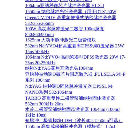
1064nm亚纳秒微芯片脉冲激光器 HLX-I
1550nm 纳秒脉冲光纤激光器（用于DTS) 50W
Green/UV/DUV 高重频便携式纳秒脉冲激光器
532/355/266nm
100W 高功率脉冲激光二极管 100ns脉宽
850/860/905nm
1625nm 大功率脉冲激光二极管模块
532nm Nd:YVO4超高重复率DPSS调Q激光器 25W
15ns 500kHz
1064nm Nd:YVO4高能紧凑型DPSS激光器 20W 17-
35ns 20-250kHz
纳秒Nd:YAG毫焦耳激光头1064nm
亚纳秒被动调Q微芯片固态激光器 ,PULSELAS®-P
系列 1064nm
Nd:YAG 纳秒调Q固体脉冲激光器 DPSSL M-
NANO系列 532/1064nm
TARBO 高重复性二极管泵浦纳秒固体激光器
532nm 300kHz 20ns
水冷二极管泵浦纳秒固态激光器 1064nm (100mJ
1kHz 10ns)
短脉冲二极管模块LDM（波长405-1550nm可选）
1550nm 高集成保偏脉冲光源（模块式）1.2μJ