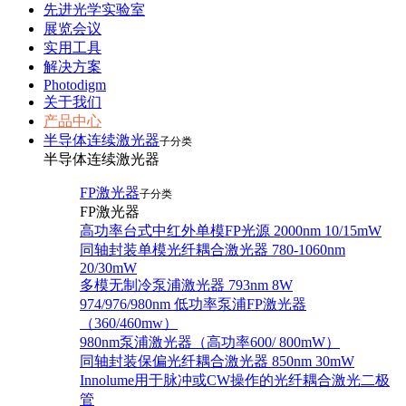
先进光学实验室
展览会议
实用工具
解决方案
Photodigm
关于我们
产品中心
半导体连续激光器
子分类
半导体连续激光器
FP激光器
子分类
FP激光器
高功率台式中红外单模FP光源 2000nm 10/15mW
同轴封装单模光纤耦合激光器 780-1060nm
20/30mW
多模无制冷泵浦激光器 793nm 8W
974/976/980nm 低功率泵浦FP激光器
（360/460mw）
980nm泵浦激光器（高功率600/ 800mW）
同轴封装保偏光纤耦合激光器 850nm 30mW
Innolume用于脉冲或CW操作的光纤耦合激光二极
管