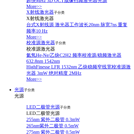
超快MHz 3D OCT成像扫频激光器光源
More>>
X射线激光器
子分类
X射线激光器
台式X射线源 激光器工作波长20nm 脉宽7ns 重复
频率10 Hz
More>>
校准源激光器
子分类
校准源激光器
氦氖He-Ne/乙炔C2H2 频率校准源/稳频激光器
632.8nm 1542nm
HighFinesse LFR 1532nm 乙炔稳频窄线宽校准源激
光器 3mW 绝对精度 2MHz
More>>
光源
子分类
光源
LED二极管光源
子分类
LED二极管光源
255nm 紫外二极管 0.3mW
265nm紫外二极管 0.5mW
275nm 紫外二极管 0.5mW