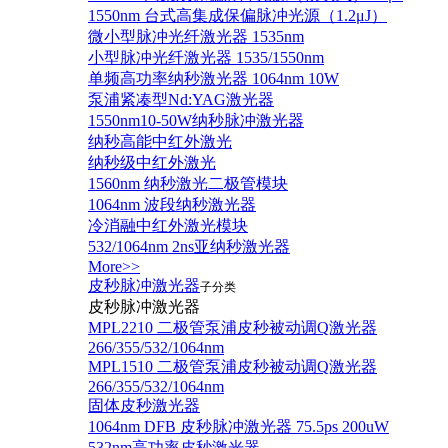
1550nm 台式高集成保偏脉冲光源（1.2μJ）
微小型脉冲光纤激光器 1535nm
小型脉冲光纤激光器 1535/1550nm
单频高功率纳秒激光器 1064nm 10W
泵浦紧凑型Nd:YAG激光器
1550nm10-50W纳秒脉冲激光器
纳秒高能中红外激光
纳秒级中红外激光
1560nm 纳秒激光二极管模块
1064nm 波段纳秒激光器
冷消融中红外激光模块
532/1064nm 2ns亚纳秒激光器
More>>
皮秒脉冲激光器
子分类
皮秒脉冲激光器
​MPL2210 二极管泵浦皮秒被动调Q激光器
266/355/532/1064nm
MPL1510 二极管泵浦皮秒被动调Q激光器
266/355/532/1064nm
固体皮秒激光器
1064nm DFB 皮秒脉冲激光器 75.5ps 200uW
532nm高功率皮秒激光器