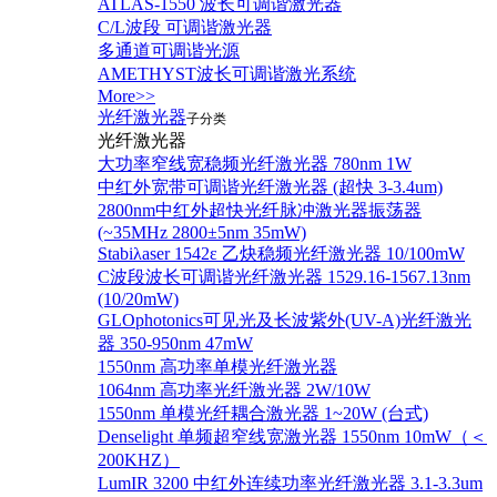
ATLAS-1550 波长可调谐激光器
C/L波段 可调谐激光器
多通道可调谐光源
AMETHYST波长可调谐激光系统
More>>
光纤激光器
子分类
光纤激光器
大功率窄线宽稳频光纤激光器 780nm 1W
中红外宽带可调谐光纤激光器 (超快 3-3.4um)
2800nm中红外超快光纤脉冲激光器振荡器
(~35MHz 2800±5nm 35mW)
Stabiλaser 1542ε 乙炔稳频光纤激光器 10/100mW
C波段波长可调谐光纤激光器 1529.16-1567.13nm
(10/20mW)
GLOphotonics可见光及长波紫外(UV-A)光纤激光
器 350-950nm 47mW
1550nm 高功率单模光纤激光器
1064nm 高功率光纤激光器 2W/10W
1550nm 单模光纤耦合激光器 1~20W (台式)
Denselight 单频超窄线宽激光器 1550nm 10mW（＜
200KHZ）
LumIR 3200 中红外连续功率光纤激光器 3.1-3.3um