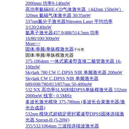
2000mm 功率9-140mW
高功率氦镉HE-CD气体激光器（442nm 150mW）
320nm 氦镉气体激光器 30/35mW
337nm氮分子激光器Nitrogen Laser 平均功率
3/120/240mW
氩离子激光器457.9/488/514.5nm 功率
16/80/100/300mW
More>>
固体/单频/单纵模激光器
子分类
固体/单频/单纵模激光器
375-1064nm 一体式紧凑型直接二极管激光器 16-
100mW
Skylark 780 CW C-DPSS NIR 单频激光器 200mW
Skylark CW C-DPSS NIR 单频激光器
689/698/780/813/857nm 50-400mW
532 NX 高功率SLM连续DPSS单纵模激光器 532nm
2000mW 线宽< 0.5MHz
多波长激光模块 375-780nm (多波长合束激光器/激
光合成器)
532nm 模块式超稳定密封紧凑型DPSS固体连续激
光器 Sprout-H (5-20W)
355/532/1064nm 三波段连续波激光器