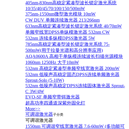
405nm-830nm高稳定紧凑型波长锁定激光系统
10/35/40/45/70/100/150/500mW
375nm-1550nm微型激光模块 10mW
CW DUV 单频连续激光器 213/266nm
633nm高稳定紧凑型波长锁定激光系统 40/70mW
单频窄线宽DPSS单纵模激光器 532nm CW
532nm 连续多纵模DPSS激光器 5W
785nm高稳定紧凑型波长锁定激光系统 75-
500mW(用于拉曼光谱和高分辨率应用)
AQA0600A 高相干单纵模连续波长扫描光源模块
1060nm 1250Hz 大于10mW
532nm 高稳定紧凑型单频窄线宽激光器 200mW
532nm 低噪声高稳定固态DPSS连续单频激光器
Sprout‐Solo (5-10W)
532nm 低噪声高稳定DPSS连续固体激光器 Sprout-
C 3W/4W
EVO-SF 单频窄带铒激光器
超高功率四通道深紫外固化灯
More>>
可调谐激光器
子分类
可调谐激光器
1550nm 可调谐窄线宽激光器 7.6-60mW (多功能可