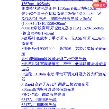
1567nm 10/25mW
集成梳状激光器组件 1550nm (输出功率16dBm)
光纤耦合量子点梳状激光二极管 1310nm 30mW
X/O/S/C/L波段 可调谐光纤激光器 ＞5mW
(1060±10/1310/1550±20nm)
400kHz窄线宽可调谐激光器 (iTLA) 1528-1568nm
(输出功率8-17dBm)
λ锁系列 低成本，手动调谐，无ASE可调谐二极管
激光器
λ明亮系列 950/1040nm高功率，宽带台式超发光光
源
高性能900nm波段可调谐二极管激光器
λ选择系列 宽调谐范围、窄带、低损耗可调谐光滤
波器
O波段 1310nm 电动/手动可调光纤激光器光纤激光
器
λ-Rapid 高速无ASE可调谐二极管激光器
850nm高功率可调谐保偏激光器
FBG 传感可调谐激光光源
6317A-可调谐激光源
6317B-可调谐激光源