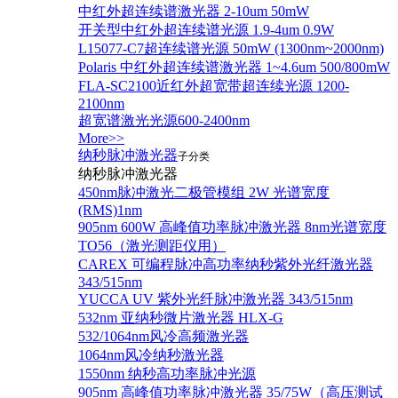
中红外超连续谱激光器 2-10um 50mW
开关型中红外超连续谱光源 1.9-4um 0.9W
L15077-C7超连续谱光源 50mW (1300nm~2000nm)
Polaris 中红外超连续谱激光器 1~4.6um 500/800mW
FLA-SC2100近红外超宽带超连续光源 1200-
2100nm
超宽谱激光光源600-2400nm
More>>
纳秒脉冲激光器
子分类
纳秒脉冲激光器
450nm脉冲激光二极管模组 2W 光谱宽度
(RMS)1nm
905nm 600W 高峰值功率脉冲激光器 8nm光谱宽度
TO56（激光测距仪用）
CAREX 可编程脉冲高功率纳秒紫外光纤激光器
343/515nm
YUCCA UV 紫外光纤脉冲激光器 343/515nm
532nm 亚纳秒微片激光器 HLX-G
532/1064nm风冷高频激光器
1064nm风冷纳秒激光器
1550nm 纳秒高功率脉冲光源
905nm 高峰值功率脉冲激光器 35/75W（高压测试