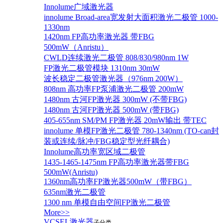
Innolume广域激光器
innolume Broad-area宽发射大面积激光二极管 1000-
1330nm
1420nm FP高功率激光器 带FBG
500mW（Anristu）
CWLD连续激光二极管 808/830/980nm 1W
FP激光二极管模块 1310nm 30mW
波长稳定二极管激光器（976nm 200W）
808nm 高功率FP泵浦激光二极管 200mW
1480nm 古河FP激光器 300mW (不带FBG)
1480nm 古河FP激光器 500mW (带FBG)
405-655nm SM/PM FP激光器 20mW输出 带TEC
innolume 单模FP激光二极管 780-1340nm (TO-can封
装或连续/脉冲/FBG稳定型光纤耦合)
Innolume高功率宽区域二极管
1435-1465-1475nm FP高功率激光器带FBG
500mW(Anristu)
1360nm高功率FP激光器500mW（带FBG）
635nm激光二极管
1300 nm 单模自由空间FP激光二极管
More>>
VCSEL激光器
子分类