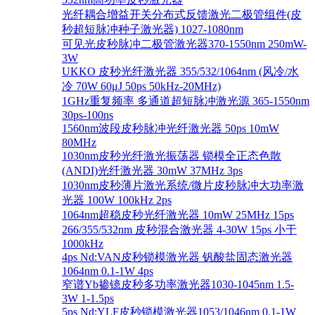
光纤耦合增益开关分布式反馈激光二极管组件(皮
秒超短脉冲种子激光器) 1027-1080nm
可见光皮秒脉冲二极管激光器370-1550nm 250mW-
3W
UKKO 皮秒光纤激光器 355/532/1064nm (风冷/水
冷 70W 60μJ 50ps 50kHz-20MHz)
1GHz重复频率 多通道超短脉冲激光源 365-1550nm
30ps-100ns
1560nm波段皮秒脉冲光纤激光器 50ps 10mW
80MHz
1030nm皮秒光纤激光振荡器 锁模全正态色散
(ANDI)光纤激光器 30mW 37MHz 3ps
1030nm皮秒薄片激光系统/微片皮秒脉冲大功率激
光器 100W 100kHz 2ps
1064nm超稳皮秒光纤激光器 10mW 25MHz 15ps
266/355/532nm 皮秒混合激光器 4-30W 15ps 小于
1000kHz
4ps Nd:VAN皮秒锁模激光器 钒酸盐固态激光器
1064nm 0.1-1W 4ps
窄谱Yb掺镱皮秒多功率激光器1030-1045nm 1.5-
3W 1-1.5ps
5ps Nd:YLF皮秒锁模激光器1053/1046nm 0.1-1W