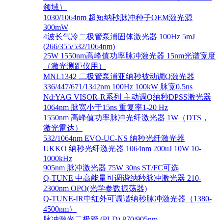
领域）
1030/1064nm 超短纳秒脉冲种子OEM激光源
300mW
4波长气冷二极管泵浦固体激光器 100Hz 5mJ
(266/355/532/1064nm)
25W 1550nm高峰值功率脉冲激光器 15nm光谱宽度
（激光测距仪用）
MNL1342 二极管泵浦亚纳秒被动调Q激光器
336/447/671/1342nm 100Hz 100kW 脉宽0.5ns
Nd:YAG VISOR-R系列 主动调Q纳秒DPSS激光器
1064nm 脉宽小于15ns 重复率1-20 Hz
1550nm 高峰值功率脉冲光纤激光器 1W（DTS，
激光雷达）
532/1064nm EVO-UC-NS 纳秒光纤激光器
UKKO 纳秒光纤激光器 1064nm 200uJ 10W 10-
1000kHz
905nm 脉冲激光器 75W 30ns ST/FC可选
Q-TUNE 中高能量可调谐纳秒脉冲激光器 210-
2300nm OPO(光学参数振荡器)
Q-TUNE-IR中红外可调谐纳秒脉冲激光器（1380-
4500nm）
脉冲激光二极管 (PLD) 870/905nm