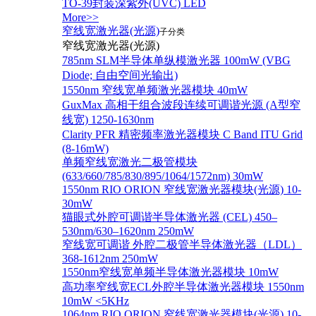
TO-39封装深紫外(UVC) LED
More>>
窄线宽激光器(光源)
子分类
窄线宽激光器(光源)
785nm SLM半导体单纵模激光器 100mW (VBG
Diode; 自由空间光输出)
1550nm 窄线宽单频激光器模块 40mW
GuxMax 高相干组合波段连续可调谐光源 (A型窄
线宽) 1250-1630nm
Clarity PFR 精密频率激光器模块 C Band ITU Grid
(8-16mW)
单频窄线宽激光二极管模块
(633/660/785/830/895/1064/1572nm) 30mW
1550nm RIO ORION 窄线宽激光器模块(光源) 10-
30mW
猫眼式外腔可调谐半导体激光器 (CEL) 450–
530nm/630–1620nm 250mW
窄线宽可调谐 外腔二极管半导体激光器（LDL）
368-1612nm 250mW
1550nm窄线宽单频半导体激光器模块 10mW
高功率窄线宽ECL外腔半导体激光器模块 1550nm
10mW <5KHz
1064nm RIO ORION 窄线宽激光器模块(光源) 10-