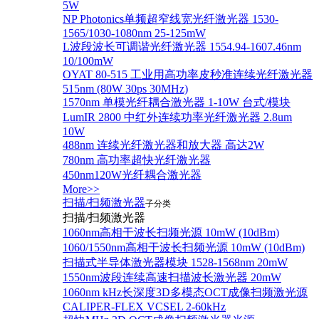
5W
NP Photonics单频超窄线宽光纤激光器 1530-
1565/1030-1080nm 25-125mW
L波段波长可调谐光纤激光器 1554.94-1607.46nm
10/100mW
OYAT 80-515 工业用高功率皮秒准连续光纤激光器
515nm (80W 30ps 30MHz)
1570nm 单模光纤耦合激光器 1-10W 台式/模块
LumIR 2800 中红外连续功率光纤激光器 2.8um
10W
488nm 连续光纤激光器和放大器 高达2W
780nm 高功率超快光纤激光器
450nm120W光纤耦合激光器
More>>
扫描/扫频激光器
子分类
扫描/扫频激光器
1060nm高相干波长扫频光源 10mW (10dBm)
1060/1550nm高相干波长扫频光源 10mW (10dBm)
扫描式半导体激光器模块 1528-1568nm 20mW
1550nm波段连续高速扫描波长激光器 20mW
1060nm kHz长深度3D多模态OCT成像扫频激光源
CALIPER-FLEX VCSEL 2-60kHz