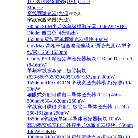
TO-39封装深紫外(UVC) LED
More>>
窄线宽激光器(光源)
子分类
窄线宽激光器(光源)
785nm SLM半导体单纵模激光器 100mW (VBG
Diode; 自由空间光输出)
1550nm 窄线宽单频激光器模块 40mW
GuxMax 高相干组合波段连续可调谐光源 (A型窄
线宽) 1250-1630nm
Clarity PFR 精密频率激光器模块 C Band ITU Grid
(8-16mW)
单频窄线宽激光二极管模块
(633/660/785/830/895/1064/1572nm) 30mW
1550nm RIO ORION 窄线宽激光器模块(光源) 10-
30mW
猫眼式外腔可调谐半导体激光器 (CEL) 450–
530nm/630–1620nm 250mW
窄线宽可调谐 外腔二极管半导体激光器（LDL）
368-1612nm 250mW
1550nm窄线宽单频半导体激光器模块 10mW
高功率窄线宽ECL外腔半导体激光器模块 1550nm
10mW <5KHz
1064nm RIO ORION 窄线宽激光器模块(光源) 10-