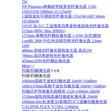
5W
NP Photonics单频超窄线宽光纤激光器 1530-
1565/1030-1080nm 25-125mW
L波段波长可调谐光纤激光器 1554.94-1607.46nm
10/100mW
OYAT 80-515 工业用高功率皮秒准连续光纤激光器
515nm (80W 30ps 30MHz)
1570nm 单模光纤耦合激光器 1-10W 台式/模块
LumIR 2800 中红外连续功率光纤激光器 2.8um
10W
488nm 连续光纤激光器和放大器 高达2W
780nm 高功率超快光纤激光器
450nm120W光纤耦合激光器
More>>
扫描/扫频激光器
子分类
扫描/扫频激光器
1060nm高相干波长扫频光源 10mW (10dBm)
1060/1550nm高相干波长扫频光源 10mW (10dBm)
扫描式半导体激光器模块 1528-1568nm 20mW
1550nm波段连续高速扫描波长激光器 20mW
1060nm kHz长深度3D多模态OCT成像扫频激光源
CALIPER-FLEX VCSEL 2-60kHz