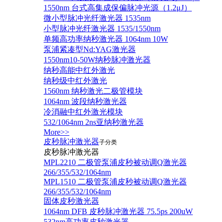
1550nm 台式高集成保偏脉冲光源（1.2μJ）
微小型脉冲光纤激光器 1535nm
小型脉冲光纤激光器 1535/1550nm
单频高功率纳秒激光器 1064nm 10W
泵浦紧凑型Nd:YAG激光器
1550nm10-50W纳秒脉冲激光器
纳秒高能中红外激光
纳秒级中红外激光
1560nm 纳秒激光二极管模块
1064nm 波段纳秒激光器
冷消融中红外激光模块
532/1064nm 2ns亚纳秒激光器
More>>
皮秒脉冲激光器
子分类
皮秒脉冲激光器
​MPL2210 二极管泵浦皮秒被动调Q激光器
266/355/532/1064nm
MPL1510 二极管泵浦皮秒被动调Q激光器
266/355/532/1064nm
固体皮秒激光器
1064nm DFB 皮秒脉冲激光器 75.5ps 200uW
532nm高功率皮秒激光器