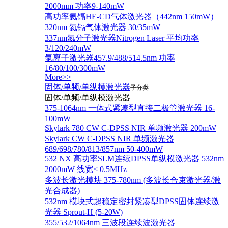
2000mm 功率9-140mW
高功率氦镉HE-CD气体激光器（442nm 150mW）
320nm 氦镉气体激光器 30/35mW
337nm氮分子激光器Nitrogen Laser 平均功率
3/120/240mW
氩离子激光器457.9/488/514.5nm 功率
16/80/100/300mW
More>>
固体/单频/单纵模激光器
子分类
固体/单频/单纵模激光器
375-1064nm 一体式紧凑型直接二极管激光器 16-
100mW
Skylark 780 CW C-DPSS NIR 单频激光器 200mW
Skylark CW C-DPSS NIR 单频激光器
689/698/780/813/857nm 50-400mW
532 NX 高功率SLM连续DPSS单纵模激光器 532nm
2000mW 线宽< 0.5MHz
多波长激光模块 375-780nm (多波长合束激光器/激
光合成器)
532nm 模块式超稳定密封紧凑型DPSS固体连续激
光器 Sprout-H (5-20W)
355/532/1064nm 三波段连续波激光器