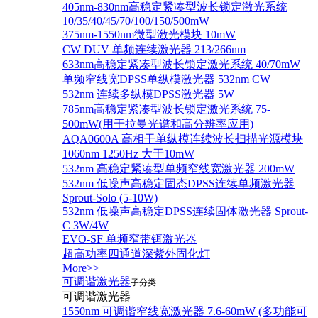
405nm-830nm高稳定紧凑型波长锁定激光系统
10/35/40/45/70/100/150/500mW
375nm-1550nm微型激光模块 10mW
CW DUV 单频连续激光器 213/266nm
633nm高稳定紧凑型波长锁定激光系统 40/70mW
单频窄线宽DPSS单纵模激光器 532nm CW
532nm 连续多纵模DPSS激光器 5W
785nm高稳定紧凑型波长锁定激光系统 75-
500mW(用于拉曼光谱和高分辨率应用)
AQA0600A 高相干单纵模连续波长扫描光源模块
1060nm 1250Hz 大于10mW
532nm 高稳定紧凑型单频窄线宽激光器 200mW
532nm 低噪声高稳定固态DPSS连续单频激光器
Sprout‐Solo (5-10W)
532nm 低噪声高稳定DPSS连续固体激光器 Sprout-
C 3W/4W
EVO-SF 单频窄带铒激光器
超高功率四通道深紫外固化灯
More>>
可调谐激光器
子分类
可调谐激光器
1550nm 可调谐窄线宽激光器 7.6-60mW (多功能可