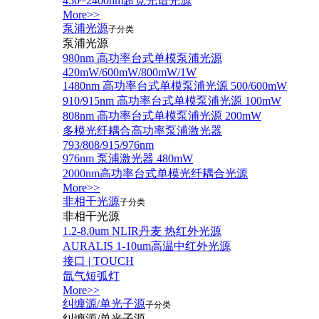
450~2400nm超宽光谱光源
More>>
泵浦光源
子分类
泵浦光源
980nm 高功率台式单模泵浦光源
420mW/600mW/800mW/1W
1480nm 高功率台式单模泵浦光源 500/600mW
910/915nm 高功率台式单模泵浦光源 100mW
808nm 高功率台式单模泵浦光源 200mW
多模光纤耦合高功率泵浦激光器
793/808/915/976nm
976nm 泵浦激光器 480mW
2000nm高功率台式单模光纤耦合光源
More>>
非相干光源
子分类
非相干光源
1.2-8.0um NLIR丹麦 热红外光源
AURALIS 1-10um高温中红外光源
接口 | TOUCH
氙气短弧灯
More>>
纠缠源/单光子源
子分类
纠缠源/单光子源