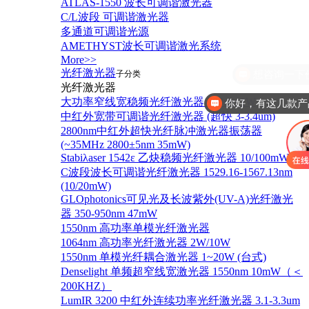
ATLAS-1550 波长可调谐激光器
C/L波段 可调谐激光器
多通道可调谐光源
AMETHYST波长可调谐激光系统
More>>
光纤激光器
子分类
光纤激光器
大功率窄线宽稳频光纤激光器 780nm 1W
你好，有这几款产
中红外宽带可调谐光纤激光器 (超快 3-3.4um)
2800nm中红外超快光纤脉冲激光器振荡器
(~35MHz 2800±5nm 35mW)
Stabiλaser 1542ε 乙炔稳频光纤激光器 10/100mW
C波段波长可调谐光纤激光器 1529.16-1567.13nm
(10/20mW)
GLOphotonics可见光及长波紫外(UV-A)光纤激光
器 350-950nm 47mW
1550nm 高功率单模光纤激光器
1064nm 高功率光纤激光器 2W/10W
1550nm 单模光纤耦合激光器 1~20W (台式)
Denselight 单频超窄线宽激光器 1550nm 10mW（＜
200KHZ）
LumIR 3200 中红外连续功率光纤激光器 3.1-3.3um