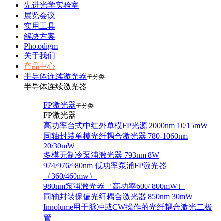
先进光学实验室
展览会议
实用工具
解决方案
Photodigm
关于我们
产品中心
半导体连续激光器
子分类
半导体连续激光器
FP激光器
子分类
FP激光器
高功率台式中红外单模FP光源 2000nm 10/15mW
同轴封装单模光纤耦合激光器 780-1060nm
20/30mW
多模无制冷泵浦激光器 793nm 8W
974/976/980nm 低功率泵浦FP激光器
（360/460mw）
980nm泵浦激光器（高功率600/ 800mW）
同轴封装保偏光纤耦合激光器 850nm 30mW
Innolume用于脉冲或CW操作的光纤耦合激光二极
管