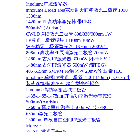
Innolume广域激光器
innolume Broad-area宽发射大面积激光二极管 1000-
1330nm
1420nm FP高功率激光器 带FBG
500mW（Anristu）
CWLD连续激光二极管 808/830/980nm 1W
FP激光二极管模块 1310nm 30mW
波长稳定二极管激光器（976nm 200W）
808nm 高功率FP泵浦激光二极管 200mW
1480nm 古河FP激光器 300mW (不带FBG)
1480nm 古河FP激光器 500mW (带FBG)
405-655nm SM/PM FP激光器 20mW输出 带TEC
innolume 单模FP激光二极管 780-1340nm (TO-can封
装或连续/脉冲/FBG稳定型光纤耦合)
Innolume高功率宽区域二极管
1435-1465-1475nm FP高功率激光器带FBG
500mW(Anristu)
1360nm高功率FP激光器500mW（带FBG）
635nm激光二极管
1300 nm 单模自由空间FP激光二极管
More>>
VCSEL激光器
子分类