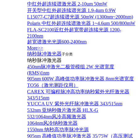
中红外超连续谱激光器 2-10um 50mW
开关型中红外超连续谱光源 1.9-4um 0.9W
L15077-C7超连续谱光源 50mW (1300nm~2000nm)
Polaris 中红外超连续谱激光器 1~4.6um 500/800mW
FLA-SC2100近红外超宽带超连续光源 1200-
2100nm
超宽谱激光光源600-2400nm
More>>
纳秒脉冲激光器
子分类
纳秒脉冲激光器
450nm脉冲激光二极管模组 2W 光谱宽度
(RMS)1nm
905nm 600W 高峰值功率脉冲激光器 8nm光谱宽度
TO56（激光测距仪用）
CAREX 可编程脉冲高功率纳秒紫外光纤激光器
343/515nm
YUCCA UV 紫外光纤脉冲激光器 343/515nm
532nm 亚纳秒微片激光器 HLX-G
532/1064nm风冷高频激光器
1064nm风冷纳秒激光器
1550nm 纳秒高功率脉冲光源
905nm 高峰值功率脉冲激光器 35/75W（高压测试