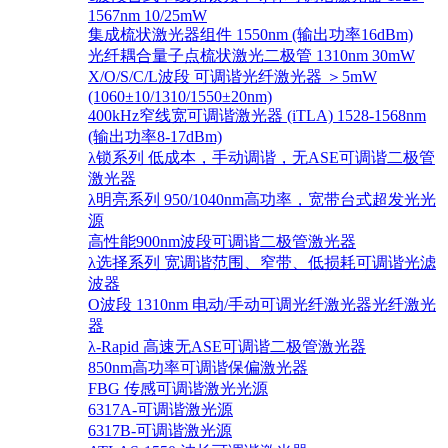
1567nm 10/25mW
集成梳状激光器组件 1550nm (输出功率16dBm)
光纤耦合量子点梳状激光二极管 1310nm 30mW
X/O/S/C/L波段 可调谐光纤激光器 ＞5mW
(1060±10/1310/1550±20nm)
400kHz窄线宽可调谐激光器 (iTLA) 1528-1568nm
(输出功率8-17dBm)
λ锁系列 低成本，手动调谐，无ASE可调谐二极管
激光器
λ明亮系列 950/1040nm高功率，宽带台式超发光光
源
高性能900nm波段可调谐二极管激光器
λ选择系列 宽调谐范围、窄带、低损耗可调谐光滤
波器
O波段 1310nm 电动/手动可调光纤激光器光纤激光
器
λ-Rapid 高速无ASE可调谐二极管激光器
850nm高功率可调谐保偏激光器
FBG 传感可调谐激光光源
6317A-可调谐激光源
6317B-可调谐激光源