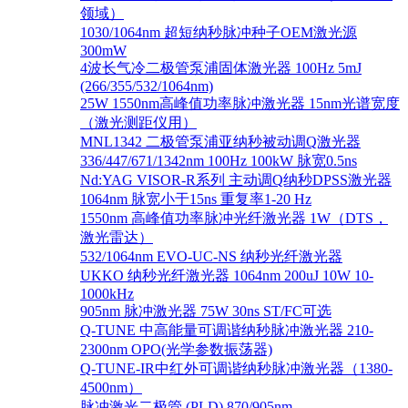
领域）
1030/1064nm 超短纳秒脉冲种子OEM激光源
300mW
4波长气冷二极管泵浦固体激光器 100Hz 5mJ
(266/355/532/1064nm)
25W 1550nm高峰值功率脉冲激光器 15nm光谱宽度
（激光测距仪用）
MNL1342 二极管泵浦亚纳秒被动调Q激光器
336/447/671/1342nm 100Hz 100kW 脉宽0.5ns
Nd:YAG VISOR-R系列 主动调Q纳秒DPSS激光器
1064nm 脉宽小于15ns 重复率1-20 Hz
1550nm 高峰值功率脉冲光纤激光器 1W（DTS，
激光雷达）
532/1064nm EVO-UC-NS 纳秒光纤激光器
UKKO 纳秒光纤激光器 1064nm 200uJ 10W 10-
1000kHz
905nm 脉冲激光器 75W 30ns ST/FC可选
Q-TUNE 中高能量可调谐纳秒脉冲激光器 210-
2300nm OPO(光学参数振荡器)
Q-TUNE-IR中红外可调谐纳秒脉冲激光器（1380-
4500nm）
脉冲激光二极管 (PLD) 870/905nm