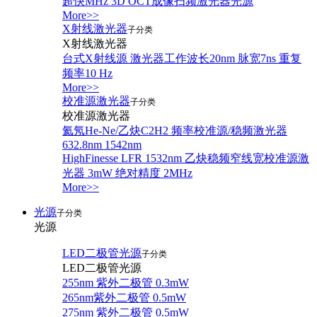
超快MHz 3D OCT成像扫频激光器光源
More>>
X射线激光器
子分类
X射线激光器
台式X射线源 激光器工作波长20nm 脉宽7ns 重复
频率10 Hz
More>>
校准源激光器
子分类
校准源激光器
氦氖He-Ne/乙炔C2H2 频率校准源/稳频激光器
632.8nm 1542nm
HighFinesse LFR 1532nm 乙炔稳频窄线宽校准源激
光器 3mW 绝对精度 2MHz
More>>
光源
子分类
光源
LED二极管光源
子分类
LED二极管光源
255nm 紫外二极管 0.3mW
265nm紫外二极管 0.5mW
275nm 紫外二极管 0.5mW