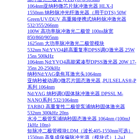
1064nm亚纳秒微芯片脉冲激光器 HLX-I
1550nm 纳秒脉冲光纤激光器（用于DTS) 50W
Green/UV/DUV 高重频便携式纳秒脉冲激光器
532/355/266nm
100W 高功率脉冲激光二极管 100ns脉宽
850/860/905nm
1625nm 大功率脉冲激光二极管模块
532nm Nd:YVO4超高重复率DPSS调Q激光器 25W
15ns 500kHz
1064nm Nd:YVO4高能紧凑型DPSS激光器 20W 17-
35ns 20-250kHz
纳秒Nd:YAG毫焦耳激光头1064nm
亚纳秒被动调Q微芯片固态激光器 ,PULSELAS®-P
系列 1064nm
Nd:YAG 纳秒调Q固体脉冲激光器 DPSSL M-
NANO系列 532/1064nm
TARBO 高重复性二极管泵浦纳秒固体激光器
532nm 300kHz 20ns
水冷二极管泵浦纳秒固态激光器 1064nm (100mJ
1kHz 10ns)
短脉冲二极管模块LDM（波长405-1550nm可选）
1550nm 高集成保偏脉冲光源（模块式）1.2μJ