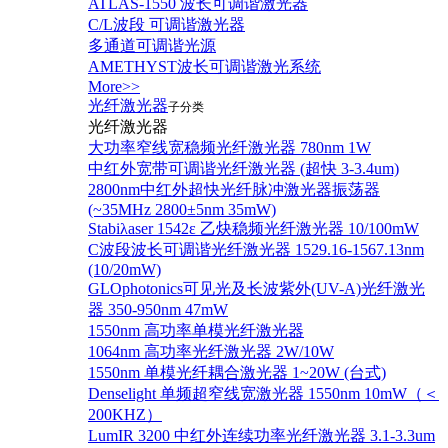
ATLAS-1550 波长可调谐激光器
C/L波段 可调谐激光器
多通道可调谐光源
AMETHYST波长可调谐激光系统
More>>
光纤激光器
子分类
光纤激光器
大功率窄线宽稳频光纤激光器 780nm 1W
中红外宽带可调谐光纤激光器 (超快 3-3.4um)
2800nm中红外超快光纤脉冲激光器振荡器
(~35MHz 2800±5nm 35mW)
Stabiλaser 1542ε 乙炔稳频光纤激光器 10/100mW
C波段波长可调谐光纤激光器 1529.16-1567.13nm
(10/20mW)
GLOphotonics可见光及长波紫外(UV-A)光纤激光
器 350-950nm 47mW
1550nm 高功率单模光纤激光器
1064nm 高功率光纤激光器 2W/10W
1550nm 单模光纤耦合激光器 1~20W (台式)
Denselight 单频超窄线宽激光器 1550nm 10mW（＜
200KHZ）
LumIR 3200 中红外连续功率光纤激光器 3.1-3.3um