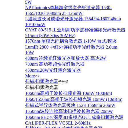
5W
NP Photonics单频超窄线宽光纤激光器 1530-
1565/1030-1080nm 25-125mW
L波段波长可调谐光纤激光器 1554.94-1607.46nm
10/100mW
OYAT 80-515 工业用高功率皮秒准连续光纤激光器
515nm (80W 30ps 30MHz)
1570nm 单模光纤耦合激光器 1-10W 台式/模块
LumIR 2800 中红外连续功率光纤激光器 2.8um
10W
488nm 连续光纤激光器和放大器 高达2W
780nm 高功率超快光纤激光器
450nm120W光纤耦合激光器
More>>
扫描/扫频激光器
子分类
扫描/扫频激光器
1060nm高相干波长扫频光源 10mW (10dBm)
1060/1550nm高相干波长扫频光源 10mW (10dBm)
扫描式半导体激光器模块 1528-1568nm 20mW
1550nm波段连续高速扫描波长激光器 20mW
1060nm kHz长深度3D多模态OCT成像扫频激光源
CALIPER-FLEX VCSEL 2-60kHz