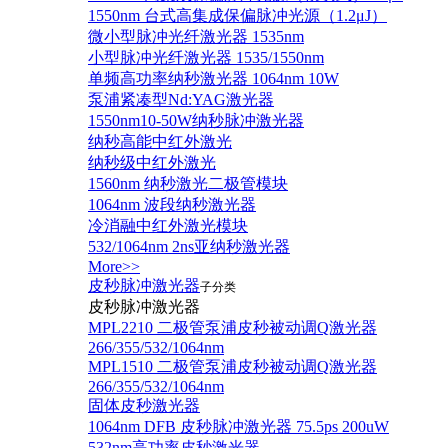
1550nm 台式高集成保偏脉冲光源（1.2μJ）
微小型脉冲光纤激光器 1535nm
小型脉冲光纤激光器 1535/1550nm
单频高功率纳秒激光器 1064nm 10W
泵浦紧凑型Nd:YAG激光器
1550nm10-50W纳秒脉冲激光器
纳秒高能中红外激光
纳秒级中红外激光
1560nm 纳秒激光二极管模块
1064nm 波段纳秒激光器
冷消融中红外激光模块
532/1064nm 2ns亚纳秒激光器
More>>
皮秒脉冲激光器
子分类
皮秒脉冲激光器
​MPL2210 二极管泵浦皮秒被动调Q激光器
266/355/532/1064nm
MPL1510 二极管泵浦皮秒被动调Q激光器
266/355/532/1064nm
固体皮秒激光器
1064nm DFB 皮秒脉冲激光器 75.5ps 200uW
532nm高功率皮秒激光器