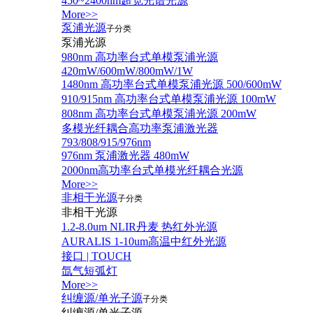
450~2400nm超宽光谱光源
More>>
泵浦光源
子分类
泵浦光源
980nm 高功率台式单模泵浦光源
420mW/600mW/800mW/1W
1480nm 高功率台式单模泵浦光源 500/600mW
910/915nm 高功率台式单模泵浦光源 100mW
808nm 高功率台式单模泵浦光源 200mW
多模光纤耦合高功率泵浦激光器
793/808/915/976nm
976nm 泵浦激光器 480mW
2000nm高功率台式单模光纤耦合光源
More>>
非相干光源
子分类
非相干光源
1.2-8.0um NLIR丹麦 热红外光源
AURALIS 1-10um高温中红外光源
接口 | TOUCH
氙气短弧灯
More>>
纠缠源/单光子源
子分类
纠缠源/单光子源