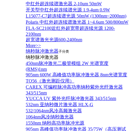
中红外超连续谱激光器 2-10um 50mW
开关型中红外超连续谱光源 1.9-4um 0.9W
L15077-C7超连续谱光源 50mW (1300nm~2000nm)
Polaris 中红外超连续谱激光器 1~4.6um 500/800mW
FLA-SC2100近红外超宽带超连续光源 1200-
2100nm
超宽谱激光光源600-2400nm
More>>
纳秒脉冲激光器
子分类
纳秒脉冲激光器
450nm脉冲激光二极管模组 2W 光谱宽度
(RMS)1nm
905nm 600W 高峰值功率脉冲激光器 8nm光谱宽度
TO56（激光测距仪用）
CAREX 可编程脉冲高功率纳秒紫外光纤激光器
343/515nm
YUCCA UV 紫外光纤脉冲激光器 343/515nm
532nm 亚纳秒微片激光器 HLX-G
532/1064nm风冷高频激光器
1064nm风冷纳秒激光器
1550nm 纳秒高功率脉冲光源
905nm 高峰值功率脉冲激光器 35/75W（高压测试