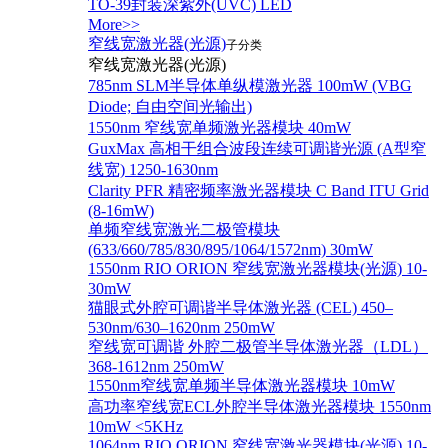
TO-39封装深紫外(UVC) LED
More>>
窄线宽激光器(光源)
子分类
窄线宽激光器(光源)
785nm SLM半导体单纵模激光器 100mW (VBG
Diode; 自由空间光输出)
1550nm 窄线宽单频激光器模块 40mW
GuxMax 高相干组合波段连续可调谐光源 (A型窄
线宽) 1250-1630nm
Clarity PFR 精密频率激光器模块 C Band ITU Grid
(8-16mW)
单频窄线宽激光二极管模块
(633/660/785/830/895/1064/1572nm) 30mW
1550nm RIO ORION 窄线宽激光器模块(光源) 10-
30mW
猫眼式外腔可调谐半导体激光器 (CEL) 450–
530nm/630–1620nm 250mW
窄线宽可调谐 外腔二极管半导体激光器（LDL）
368-1612nm 250mW
1550nm窄线宽单频半导体激光器模块 10mW
高功率窄线宽ECL外腔半导体激光器模块 1550nm
10mW <5KHz
1064nm RIO ORION 窄线宽激光器模块(光源) 10-