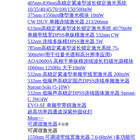
405nm-830nm高稳定紧凑型波长锁定激光系统
10/35/40/45/70/100/150/500mW
375nm-1550nm微型激光模块 10mW
CW DUV 单频连续激光器 213/266nm
633nm高稳定紧凑型波长锁定激光系统 40/70mW
单频窄线宽DPSS单纵模激光器 532nm CW
532nm 连续多纵模DPSS激光器 5W
785nm高稳定紧凑型波长锁定激光系统 75-
500mW(用于拉曼光谱和高分辨率应用)
AQA0600A 高相干单纵模连续波长扫描光源模块
1060nm 1250Hz 大于10mW
532nm 高稳定紧凑型单频窄线宽激光器 200mW
532nm 低噪声高稳定固态DPSS连续单频激光器
Sprout‐Solo (5-10W)
532nm 低噪声高稳定DPSS连续固体激光器 Sprout-
C 3W/4W
EVO-SF 单频窄带铒激光器
超高功率四通道深紫外固化灯
More>>
可调谐激光器
子分类
可调谐激光器
1550nm 可调谐窄线宽激光器 7.6-60mW (多功能可