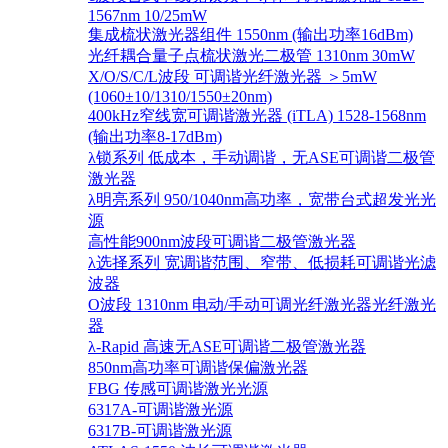
1567nm 10/25mW
集成梳状激光器组件 1550nm (输出功率16dBm)
光纤耦合量子点梳状激光二极管 1310nm 30mW
X/O/S/C/L波段 可调谐光纤激光器 ＞5mW
(1060±10/1310/1550±20nm)
400kHz窄线宽可调谐激光器 (iTLA) 1528-1568nm
(输出功率8-17dBm)
λ锁系列 低成本，手动调谐，无ASE可调谐二极管
激光器
λ明亮系列 950/1040nm高功率，宽带台式超发光光
源
高性能900nm波段可调谐二极管激光器
λ选择系列 宽调谐范围、窄带、低损耗可调谐光滤
波器
O波段 1310nm 电动/手动可调光纤激光器光纤激光
器
λ-Rapid 高速无ASE可调谐二极管激光器
850nm高功率可调谐保偏激光器
FBG 传感可调谐激光光源
6317A-可调谐激光源
6317B-可调谐激光源