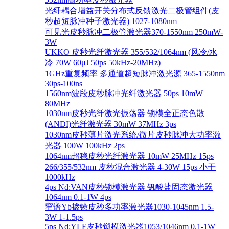
光纤耦合增益开关分布式反馈激光二极管组件(皮
秒超短脉冲种子激光器) 1027-1080nm
可见光皮秒脉冲二极管激光器370-1550nm 250mW-
3W
UKKO 皮秒光纤激光器 355/532/1064nm (风冷/水
冷 70W 60μJ 50ps 50kHz-20MHz)
1GHz重复频率 多通道超短脉冲激光源 365-1550nm
30ps-100ns
1560nm波段皮秒脉冲光纤激光器 50ps 10mW
80MHz
1030nm皮秒光纤激光振荡器 锁模全正态色散
(ANDI)光纤激光器 30mW 37MHz 3ps
1030nm皮秒薄片激光系统/微片皮秒脉冲大功率激
光器 100W 100kHz 2ps
1064nm超稳皮秒光纤激光器 10mW 25MHz 15ps
266/355/532nm 皮秒混合激光器 4-30W 15ps 小于
1000kHz
4ps Nd:VAN皮秒锁模激光器 钒酸盐固态激光器
1064nm 0.1-1W 4ps
窄谱Yb掺镱皮秒多功率激光器1030-1045nm 1.5-
3W 1-1.5ps
5ps Nd:YLF皮秒锁模激光器1053/1046nm 0.1-1W