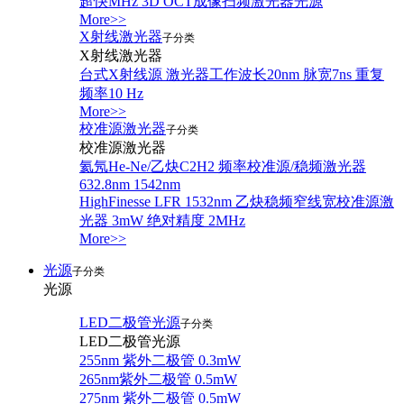
超快MHz 3D OCT成像扫频激光器光源
More>>
X射线激光器
子分类
X射线激光器
台式X射线源 激光器工作波长20nm 脉宽7ns 重复
频率10 Hz
More>>
校准源激光器
子分类
校准源激光器
氦氖He-Ne/乙炔C2H2 频率校准源/稳频激光器
632.8nm 1542nm
HighFinesse LFR 1532nm 乙炔稳频窄线宽校准源激
光器 3mW 绝对精度 2MHz
More>>
光源
子分类
光源
LED二极管光源
子分类
LED二极管光源
255nm 紫外二极管 0.3mW
265nm紫外二极管 0.5mW
275nm 紫外二极管 0.5mW