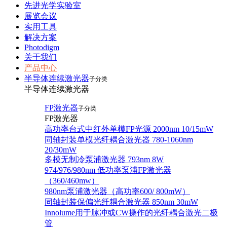
先进光学实验室
展览会议
实用工具
解决方案
Photodigm
关于我们
产品中心
半导体连续激光器
子分类
半导体连续激光器
FP激光器
子分类
FP激光器
高功率台式中红外单模FP光源 2000nm 10/15mW
同轴封装单模光纤耦合激光器 780-1060nm
20/30mW
多模无制冷泵浦激光器 793nm 8W
974/976/980nm 低功率泵浦FP激光器
（360/460mw）
980nm泵浦激光器（高功率600/ 800mW）
同轴封装保偏光纤耦合激光器 850nm 30mW
Innolume用于脉冲或CW操作的光纤耦合激光二极
管