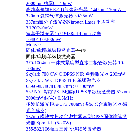
2000mm 功率9-140mW
高功率氦镉HE-CD气体激光器（442nm 150mW）
320nm 氦镉气体激光器 30/35mW
337nm氮分子激光器Nitrogen Laser 平均功率
3/120/240mW
氩离子激光器457.9/488/514.5nm 功率
16/80/100/300mW
More>>
固体/单频/单纵模激光器
子分类
固体/单频/单纵模激光器
375-1064nm 一体式紧凑型直接二极管激光器 16-
100mW
Skylark 780 CW C-DPSS NIR 单频激光器 200mW
Skylark CW C-DPSS NIR 单频激光器
689/698/780/813/857nm 50-400mW
532 NX 高功率SLM连续DPSS单纵模激光器 532nm
2000mW 线宽< 0.5MHz
多波长激光模块 375-780nm (多波长合束激光器/激
光合成器)
532nm 模块式超稳定密封紧凑型DPSS固体连续激
光器 Sprout-H (5-20W)
355/532/1064nm 三波段连续波激光器