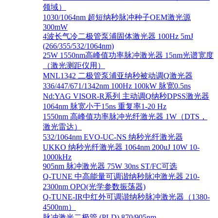
领域）
1030/1064nm 超短纳秒脉冲种子OEM激光源
300mW
4波长气冷二极管泵浦固体激光器 100Hz 5mJ
(266/355/532/1064nm)
25W 1550nm高峰值功率脉冲激光器 15nm光谱宽度
（激光测距仪用）
MNL1342 二极管泵浦亚纳秒被动调Q激光器
336/447/671/1342nm 100Hz 100kW 脉宽0.5ns
Nd:YAG VISOR-R系列 主动调Q纳秒DPSS激光器
1064nm 脉宽小于15ns 重复率1-20 Hz
1550nm 高峰值功率脉冲光纤激光器 1W（DTS，
激光雷达）
532/1064nm EVO-UC-NS 纳秒光纤激光器
UKKO 纳秒光纤激光器 1064nm 200uJ 10W 10-
1000kHz
905nm 脉冲激光器 75W 30ns ST/FC可选
Q-TUNE 中高能量可调谐纳秒脉冲激光器 210-
2300nm OPO(光学参数振荡器)
Q-TUNE-IR中红外可调谐纳秒脉冲激光器（1380-
4500nm）
脉冲激光二极管 (PLD) 870/905nm