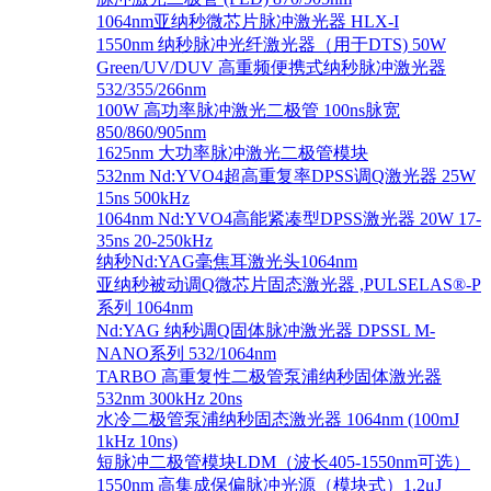
1064nm亚纳秒微芯片脉冲激光器 HLX-I
1550nm 纳秒脉冲光纤激光器（用于DTS) 50W
Green/UV/DUV 高重频便携式纳秒脉冲激光器
532/355/266nm
100W 高功率脉冲激光二极管 100ns脉宽
850/860/905nm
1625nm 大功率脉冲激光二极管模块
532nm Nd:YVO4超高重复率DPSS调Q激光器 25W
15ns 500kHz
1064nm Nd:YVO4高能紧凑型DPSS激光器 20W 17-
35ns 20-250kHz
纳秒Nd:YAG毫焦耳激光头1064nm
亚纳秒被动调Q微芯片固态激光器 ,PULSELAS®-P
系列 1064nm
Nd:YAG 纳秒调Q固体脉冲激光器 DPSSL M-
NANO系列 532/1064nm
TARBO 高重复性二极管泵浦纳秒固体激光器
532nm 300kHz 20ns
水冷二极管泵浦纳秒固态激光器 1064nm (100mJ
1kHz 10ns)
短脉冲二极管模块LDM（波长405-1550nm可选）
1550nm 高集成保偏脉冲光源（模块式）1.2μJ