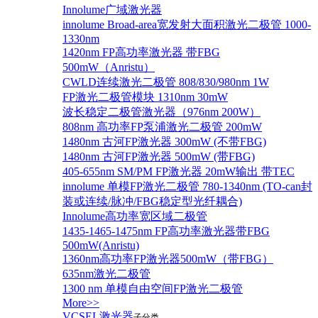
Innolume广域激光器
innolume Broad-area宽发射大面积激光二极管 1000-
1330nm
1420nm FP高功率激光器 带FBG
500mW（Anristu）
CWLD连续激光二极管 808/830/980nm 1W
FP激光二极管模块 1310nm 30mW
波长稳定二极管激光器（976nm 200W）
808nm 高功率FP泵浦激光二极管 200mW
1480nm 古河FP激光器 300mW (不带FBG)
1480nm 古河FP激光器 500mW (带FBG)
405-655nm SM/PM FP激光器 20mW输出 带TEC
innolume 单模FP激光二极管 780-1340nm (TO-can封
装或连续/脉冲/FBG稳定型光纤耦合)
Innolume高功率宽区域二极管
1435-1465-1475nm FP高功率激光器带FBG
500mW(Anristu)
1360nm高功率FP激光器500mW（带FBG）
635nm激光二极管
1300 nm 单模自由空间FP激光二极管
More>>
VCSEL激光器
子分类