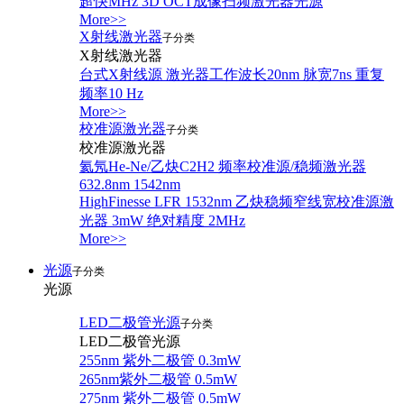
超快MHz 3D OCT成像扫频激光器光源
More>>
X射线激光器
子分类
X射线激光器
台式X射线源 激光器工作波长20nm 脉宽7ns 重复
频率10 Hz
More>>
校准源激光器
子分类
校准源激光器
氦氖He-Ne/乙炔C2H2 频率校准源/稳频激光器
632.8nm 1542nm
HighFinesse LFR 1532nm 乙炔稳频窄线宽校准源激
光器 3mW 绝对精度 2MHz
More>>
光源
子分类
光源
LED二极管光源
子分类
LED二极管光源
255nm 紫外二极管 0.3mW
265nm紫外二极管 0.5mW
275nm 紫外二极管 0.5mW