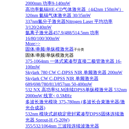
2000mm 功率9-140mW
高功率氦镉HE-CD气体激光器（442nm 150mW）
320nm 氦镉气体激光器 30/35mW
337nm氮分子激光器Nitrogen Laser 平均功率
3/120/240mW
氩离子激光器457.9/488/514.5nm 功率
16/80/100/300mW
More>>
固体/单频/单纵模激光器
子分类
固体/单频/单纵模激光器
375-1064nm 一体式紧凑型直接二极管激光器 16-
100mW
Skylark 780 CW C-DPSS NIR 单频激光器 200mW
Skylark CW C-DPSS NIR 单频激光器
689/698/780/813/857nm 50-400mW
532 NX 高功率SLM连续DPSS单纵模激光器 532nm
2000mW 线宽< 0.5MHz
多波长激光模块 375-780nm (多波长合束激光器/激
光合成器)
532nm 模块式超稳定密封紧凑型DPSS固体连续激
光器 Sprout-H (5-20W)
355/532/1064nm 三波段连续波激光器