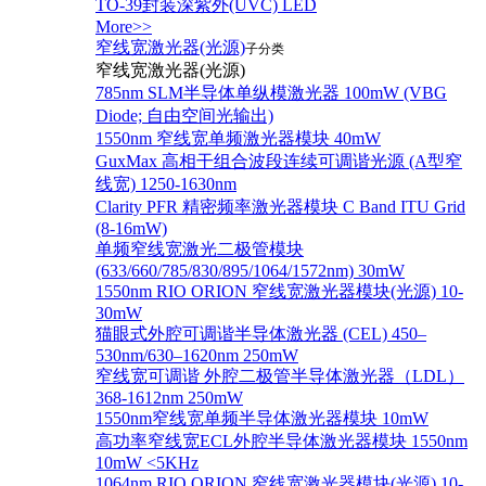
TO-39封装深紫外(UVC) LED
More>>
窄线宽激光器(光源)
子分类
窄线宽激光器(光源)
785nm SLM半导体单纵模激光器 100mW (VBG
Diode; 自由空间光输出)
1550nm 窄线宽单频激光器模块 40mW
GuxMax 高相干组合波段连续可调谐光源 (A型窄
线宽) 1250-1630nm
Clarity PFR 精密频率激光器模块 C Band ITU Grid
(8-16mW)
单频窄线宽激光二极管模块
(633/660/785/830/895/1064/1572nm) 30mW
1550nm RIO ORION 窄线宽激光器模块(光源) 10-
30mW
猫眼式外腔可调谐半导体激光器 (CEL) 450–
530nm/630–1620nm 250mW
窄线宽可调谐 外腔二极管半导体激光器（LDL）
368-1612nm 250mW
1550nm窄线宽单频半导体激光器模块 10mW
高功率窄线宽ECL外腔半导体激光器模块 1550nm
10mW <5KHz
1064nm RIO ORION 窄线宽激光器模块(光源) 10-