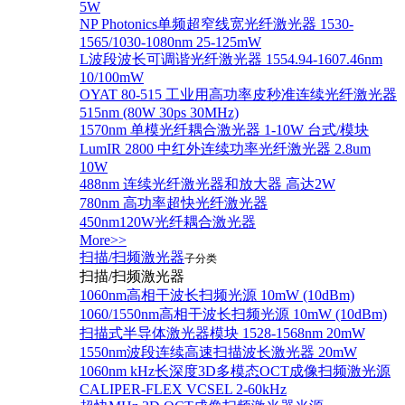
5W
NP Photonics单频超窄线宽光纤激光器 1530-
1565/1030-1080nm 25-125mW
L波段波长可调谐光纤激光器 1554.94-1607.46nm
10/100mW
OYAT 80-515 工业用高功率皮秒准连续光纤激光器
515nm (80W 30ps 30MHz)
1570nm 单模光纤耦合激光器 1-10W 台式/模块
LumIR 2800 中红外连续功率光纤激光器 2.8um
10W
488nm 连续光纤激光器和放大器 高达2W
780nm 高功率超快光纤激光器
450nm120W光纤耦合激光器
More>>
扫描/扫频激光器
子分类
扫描/扫频激光器
1060nm高相干波长扫频光源 10mW (10dBm)
1060/1550nm高相干波长扫频光源 10mW (10dBm)
扫描式半导体激光器模块 1528-1568nm 20mW
1550nm波段连续高速扫描波长激光器 20mW
1060nm kHz长深度3D多模态OCT成像扫频激光源
CALIPER-FLEX VCSEL 2-60kHz