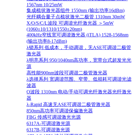
1567nm 10/25mW
集成梳状激光器组件 1550nm (输出功率16dBm)
光纤耦合量子点梳状激光二极管 1310nm 30mW
X/O/S/C/L波段 可调谐光纤激光器 ＞5mW
(1060±10/1310/1550±20nm)
400kHz窄线宽可调谐激光器 (iTLA) 1528-1568nm
(输出功率8-17dBm)
λ锁系列 低成本，手动调谐，无ASE可调谐二极管
激光器
λ明亮系列 950/1040nm高功率，宽带台式超发光光
源
高性能900nm波段可调谐二极管激光器
λ选择系列 宽调谐范围、窄带、低损耗可调谐光滤
波器
O波段 1310nm 电动/手动可调光纤激光器光纤激光
器
λ-Rapid 高速无ASE可调谐二极管激光器
850nm高功率可调谐保偏激光器
FBG 传感可调谐激光光源
6317A-可调谐激光源
6317B-可调谐激光源