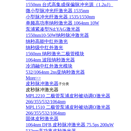
1550nm 台式高集成保偏脉冲光源（1.2μJ）
微小型脉冲光纤激光器 1535nm
小型脉冲光纤激光器 1535/1550nm
单频高功率纳秒激光器 1064nm 10W
泵浦紧凑型Nd:YAG激光器
1550nm10-50W纳秒脉冲激光器
纳秒高能中红外激光
纳秒级中红外激光
1560nm 纳秒激光二极管模块
1064nm 波段纳秒激光器
冷消融中红外激光模块
532/1064nm 2ns亚纳秒激光器
More>>
皮秒脉冲激光器
子分类
皮秒脉冲激光器
​MPL2210 二极管泵浦皮秒被动调Q激光器
266/355/532/1064nm
MPL1510 二极管泵浦皮秒被动调Q激光器
266/355/532/1064nm
固体皮秒激光器
1064nm DFB 皮秒脉冲激光器 75.5ps 200uW
532nm高功率皮秒激光器