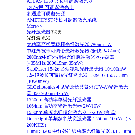
ATLAS-1550 波长可调谐激光器
C/L波段 可调谐激光器
多通道可调谐光源
AMETHYST波长可调谐激光系统
More>>
光纤激光器
子分类
光纤激光器
大功率窄线宽稳频光纤激光器 780nm 1W
中红外宽带可调谐光纤激光器 (超快 3-3.4um)
2800nm中红外超快光纤脉冲激光器振荡器
(~35MHz 2800±5nm 35mW)
Stabiλaser 1542ε 乙炔稳频光纤激光器 10/100mW
C波段波长可调谐光纤激光器 1529.16-1567.13nm
(10/20mW)
GLOphotonics可见光及长波紫外(UV-A)光纤激光
器 350-950nm 47mW
1550nm 高功率单模光纤激光器
1064nm 高功率光纤激光器 2W/10W
1550nm 单模光纤耦合激光器 1~20W (台式)
Denselight 单频超窄线宽激光器 1550nm 10mW（＜
200KHZ）
LumIR 3200 中红外连续功率光纤激光器 3.1-3.3um