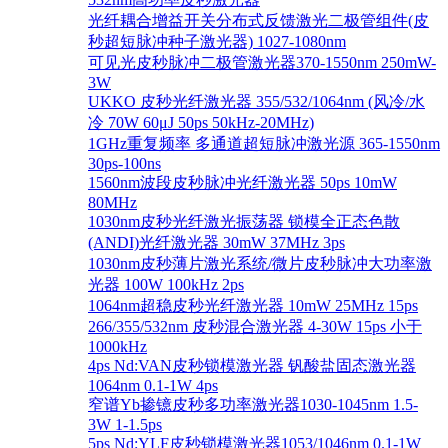
光纤耦合增益开关分布式反馈激光二极管组件(皮
秒超短脉冲种子激光器) 1027-1080nm
可见光皮秒脉冲二极管激光器370-1550nm 250mW-
3W
UKKO 皮秒光纤激光器 355/532/1064nm (风冷/水
冷 70W 60μJ 50ps 50kHz-20MHz)
1GHz重复频率 多通道超短脉冲激光源 365-1550nm
30ps-100ns
1560nm波段皮秒脉冲光纤激光器 50ps 10mW
80MHz
1030nm皮秒光纤激光振荡器 锁模全正态色散
(ANDI)光纤激光器 30mW 37MHz 3ps
1030nm皮秒薄片激光系统/微片皮秒脉冲大功率激
光器 100W 100kHz 2ps
1064nm超稳皮秒光纤激光器 10mW 25MHz 15ps
266/355/532nm 皮秒混合激光器 4-30W 15ps 小于
1000kHz
4ps Nd:VAN皮秒锁模激光器 钒酸盐固态激光器
1064nm 0.1-1W 4ps
窄谱Yb掺镱皮秒多功率激光器1030-1045nm 1.5-
3W 1-1.5ps
5ps Nd:YLF皮秒锁模激光器1053/1046nm 0.1-1W