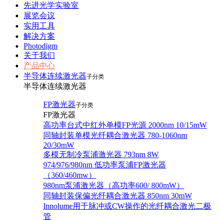
先进光学实验室
展览会议
实用工具
解决方案
Photodigm
关于我们
产品中心
半导体连续激光器
子分类
半导体连续激光器
FP激光器
子分类
FP激光器
高功率台式中红外单模FP光源 2000nm 10/15mW
同轴封装单模光纤耦合激光器 780-1060nm
20/30mW
多模无制冷泵浦激光器 793nm 8W
974/976/980nm 低功率泵浦FP激光器
（360/460mw）
980nm泵浦激光器（高功率600/ 800mW）
同轴封装保偏光纤耦合激光器 850nm 30mW
Innolume用于脉冲或CW操作的光纤耦合激光二极
管