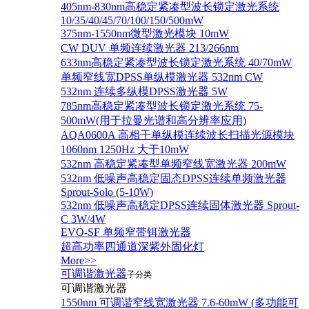
405nm-830nm高稳定紧凑型波长锁定激光系统
10/35/40/45/70/100/150/500mW
375nm-1550nm微型激光模块 10mW
CW DUV 单频连续激光器 213/266nm
633nm高稳定紧凑型波长锁定激光系统 40/70mW
单频窄线宽DPSS单纵模激光器 532nm CW
532nm 连续多纵模DPSS激光器 5W
785nm高稳定紧凑型波长锁定激光系统 75-
500mW(用于拉曼光谱和高分辨率应用)
AQA0600A 高相干单纵模连续波长扫描光源模块
1060nm 1250Hz 大于10mW
532nm 高稳定紧凑型单频窄线宽激光器 200mW
532nm 低噪声高稳定固态DPSS连续单频激光器
Sprout‐Solo (5-10W)
532nm 低噪声高稳定DPSS连续固体激光器 Sprout-
C 3W/4W
EVO-SF 单频窄带铒激光器
超高功率四通道深紫外固化灯
More>>
可调谐激光器
子分类
可调谐激光器
1550nm 可调谐窄线宽激光器 7.6-60mW (多功能可