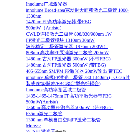
Innolume广域激光器
innolume Broad-area宽发射大面积激光二极管 1000-
1330nm
1420nm FP高功率激光器 带FBG
500mW（Anristu）
CWLD连续激光二极管 808/830/980nm 1W
FP激光二极管模块 1310nm 30mW
波长稳定二极管激光器（976nm 200W）
808nm 高功率FP泵浦激光二极管 200mW
1480nm 古河FP激光器 300mW (不带FBG)
1480nm 古河FP激光器 500mW (带FBG)
405-655nm SM/PM FP激光器 20mW输出 带TEC
innolume 单模FP激光二极管 780-1340nm (TO-can封
装或连续/脉冲/FBG稳定型光纤耦合)
Innolume高功率宽区域二极管
1435-1465-1475nm FP高功率激光器带FBG
500mW(Anristu)
1360nm高功率FP激光器500mW（带FBG）
635nm激光二极管
1300 nm 单模自由空间FP激光二极管
More>>
VCSEL激光器
子分类