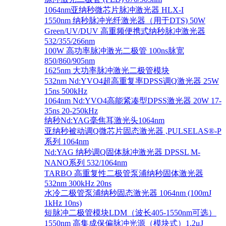
1064nm亚纳秒微芯片脉冲激光器 HLX-I
1550nm 纳秒脉冲光纤激光器（用于DTS) 50W
Green/UV/DUV 高重频便携式纳秒脉冲激光器
532/355/266nm
100W 高功率脉冲激光二极管 100ns脉宽
850/860/905nm
1625nm 大功率脉冲激光二极管模块
532nm Nd:YVO4超高重复率DPSS调Q激光器 25W
15ns 500kHz
1064nm Nd:YVO4高能紧凑型DPSS激光器 20W 17-
35ns 20-250kHz
纳秒Nd:YAG毫焦耳激光头1064nm
亚纳秒被动调Q微芯片固态激光器 ,PULSELAS®-P
系列 1064nm
Nd:YAG 纳秒调Q固体脉冲激光器 DPSSL M-
NANO系列 532/1064nm
TARBO 高重复性二极管泵浦纳秒固体激光器
532nm 300kHz 20ns
水冷二极管泵浦纳秒固态激光器 1064nm (100mJ
1kHz 10ns)
短脉冲二极管模块LDM（波长405-1550nm可选）
1550nm 高集成保偏脉冲光源（模块式）1.2μJ