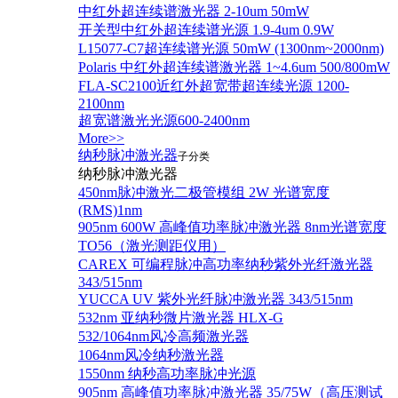
中红外超连续谱激光器 2-10um 50mW
开关型中红外超连续谱光源 1.9-4um 0.9W
L15077-C7超连续谱光源 50mW (1300nm~2000nm)
Polaris 中红外超连续谱激光器 1~4.6um 500/800mW
FLA-SC2100近红外超宽带超连续光源 1200-
2100nm
超宽谱激光光源600-2400nm
More>>
纳秒脉冲激光器
子分类
纳秒脉冲激光器
450nm脉冲激光二极管模组 2W 光谱宽度
(RMS)1nm
905nm 600W 高峰值功率脉冲激光器 8nm光谱宽度
TO56（激光测距仪用）
CAREX 可编程脉冲高功率纳秒紫外光纤激光器
343/515nm
YUCCA UV 紫外光纤脉冲激光器 343/515nm
532nm 亚纳秒微片激光器 HLX-G
532/1064nm风冷高频激光器
1064nm风冷纳秒激光器
1550nm 纳秒高功率脉冲光源
905nm 高峰值功率脉冲激光器 35/75W（高压测试