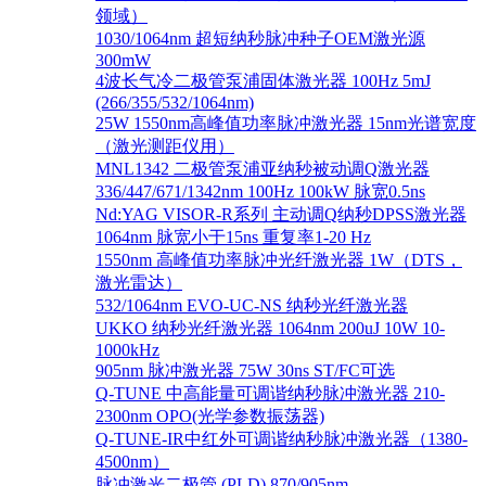
领域）
1030/1064nm 超短纳秒脉冲种子OEM激光源
300mW
4波长气冷二极管泵浦固体激光器 100Hz 5mJ
(266/355/532/1064nm)
25W 1550nm高峰值功率脉冲激光器 15nm光谱宽度
（激光测距仪用）
MNL1342 二极管泵浦亚纳秒被动调Q激光器
336/447/671/1342nm 100Hz 100kW 脉宽0.5ns
Nd:YAG VISOR-R系列 主动调Q纳秒DPSS激光器
1064nm 脉宽小于15ns 重复率1-20 Hz
1550nm 高峰值功率脉冲光纤激光器 1W（DTS，
激光雷达）
532/1064nm EVO-UC-NS 纳秒光纤激光器
UKKO 纳秒光纤激光器 1064nm 200uJ 10W 10-
1000kHz
905nm 脉冲激光器 75W 30ns ST/FC可选
Q-TUNE 中高能量可调谐纳秒脉冲激光器 210-
2300nm OPO(光学参数振荡器)
Q-TUNE-IR中红外可调谐纳秒脉冲激光器（1380-
4500nm）
脉冲激光二极管 (PLD) 870/905nm