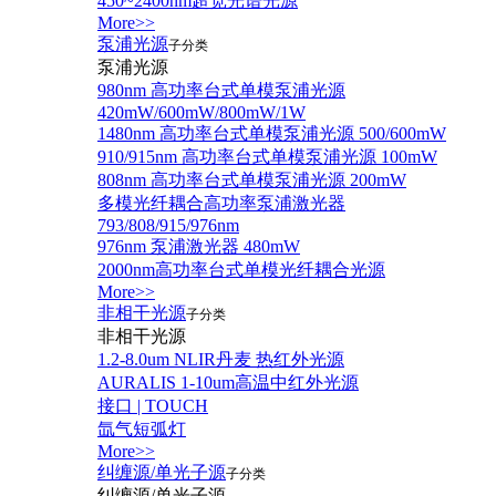
450~2400nm超宽光谱光源
More>>
泵浦光源
子分类
泵浦光源
980nm 高功率台式单模泵浦光源
420mW/600mW/800mW/1W
1480nm 高功率台式单模泵浦光源 500/600mW
910/915nm 高功率台式单模泵浦光源 100mW
808nm 高功率台式单模泵浦光源 200mW
多模光纤耦合高功率泵浦激光器
793/808/915/976nm
976nm 泵浦激光器 480mW
2000nm高功率台式单模光纤耦合光源
More>>
非相干光源
子分类
非相干光源
1.2-8.0um NLIR丹麦 热红外光源
AURALIS 1-10um高温中红外光源
接口 | TOUCH
氙气短弧灯
More>>
纠缠源/单光子源
子分类
纠缠源/单光子源