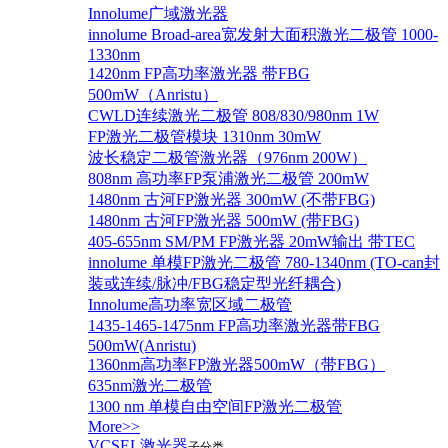
Innolume广域激光器
innolume Broad-area宽发射大面积激光二极管 1000-
1330nm
1420nm FP高功率激光器 带FBG
500mW（Anristu）
CWLD连续激光二极管 808/830/980nm 1W
FP激光二极管模块 1310nm 30mW
波长稳定二极管激光器（976nm 200W）
808nm 高功率FP泵浦激光二极管 200mW
1480nm 古河FP激光器 300mW (不带FBG)
1480nm 古河FP激光器 500mW (带FBG)
405-655nm SM/PM FP激光器 20mW输出 带TEC
innolume 单模FP激光二极管 780-1340nm (TO-can封
装或连续/脉冲/FBG稳定型光纤耦合)
Innolume高功率宽区域二极管
1435-1465-1475nm FP高功率激光器带FBG
500mW(Anristu)
1360nm高功率FP激光器500mW（带FBG）
635nm激光二极管
1300 nm 单模自由空间FP激光二极管
More>>
VCSEL激光器
子分类