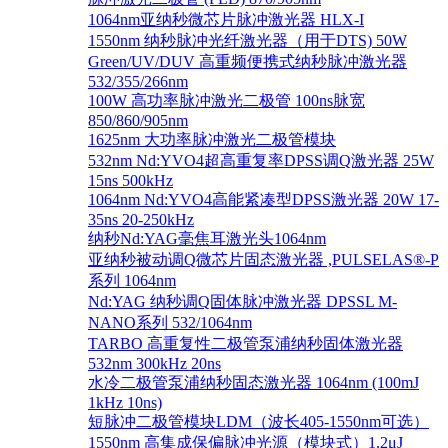
1064nm亚纳秒微芯片脉冲激光器 HLX-I
1550nm 纳秒脉冲光纤激光器（用于DTS) 50W
Green/UV/DUV 高重频便携式纳秒脉冲激光器
532/355/266nm
100W 高功率脉冲激光二极管 100ns脉宽
850/860/905nm
1625nm 大功率脉冲激光二极管模块
532nm Nd:YVO4超高重复率DPSS调Q激光器 25W
15ns 500kHz
1064nm Nd:YVO4高能紧凑型DPSS激光器 20W 17-
35ns 20-250kHz
纳秒Nd:YAG毫焦耳激光头1064nm
亚纳秒被动调Q微芯片固态激光器 ,PULSELAS®-P
系列 1064nm
Nd:YAG 纳秒调Q固体脉冲激光器 DPSSL M-
NANO系列 532/1064nm
TARBO 高重复性二极管泵浦纳秒固体激光器
532nm 300kHz 20ns
水冷二极管泵浦纳秒固态激光器 1064nm (100mJ
1kHz 10ns)
短脉冲二极管模块LDM（波长405-1550nm可选）
1550nm 高集成保偏脉冲光源（模块式）1.2μJ