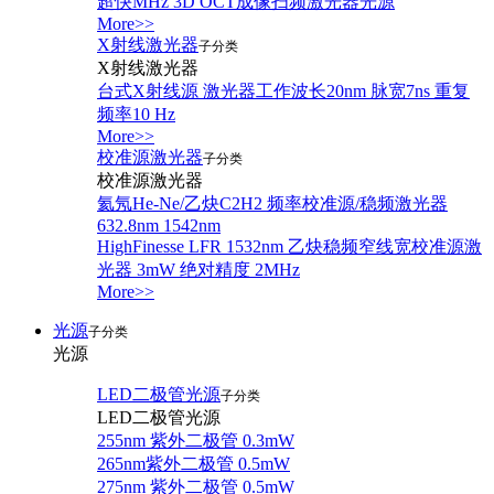
超快MHz 3D OCT成像扫频激光器光源
More>>
X射线激光器
子分类
X射线激光器
台式X射线源 激光器工作波长20nm 脉宽7ns 重复
频率10 Hz
More>>
校准源激光器
子分类
校准源激光器
氦氖He-Ne/乙炔C2H2 频率校准源/稳频激光器
632.8nm 1542nm
HighFinesse LFR 1532nm 乙炔稳频窄线宽校准源激
光器 3mW 绝对精度 2MHz
More>>
光源
子分类
光源
LED二极管光源
子分类
LED二极管光源
255nm 紫外二极管 0.3mW
265nm紫外二极管 0.5mW
275nm 紫外二极管 0.5mW