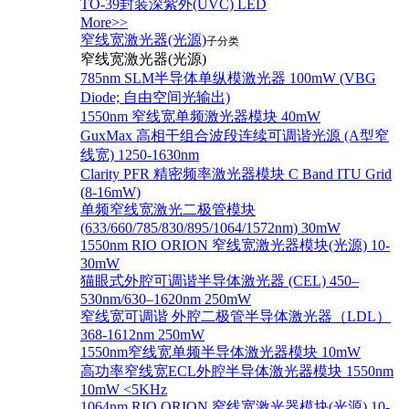
TO-39封装深紫外(UVC) LED
More>>
窄线宽激光器(光源)
子分类
窄线宽激光器(光源)
785nm SLM半导体单纵模激光器 100mW (VBG
Diode; 自由空间光输出)
1550nm 窄线宽单频激光器模块 40mW
GuxMax 高相干组合波段连续可调谐光源 (A型窄
线宽) 1250-1630nm
Clarity PFR 精密频率激光器模块 C Band ITU Grid
(8-16mW)
单频窄线宽激光二极管模块
(633/660/785/830/895/1064/1572nm) 30mW
1550nm RIO ORION 窄线宽激光器模块(光源) 10-
30mW
猫眼式外腔可调谐半导体激光器 (CEL) 450–
530nm/630–1620nm 250mW
窄线宽可调谐 外腔二极管半导体激光器（LDL）
368-1612nm 250mW
1550nm窄线宽单频半导体激光器模块 10mW
高功率窄线宽ECL外腔半导体激光器模块 1550nm
10mW <5KHz
1064nm RIO ORION 窄线宽激光器模块(光源) 10-