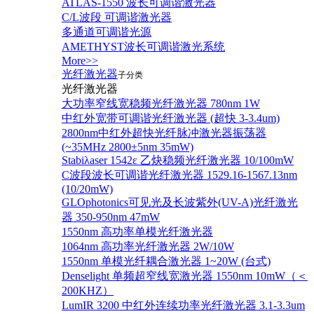
ATLAS-1550 波长可调谐激光器
C/L波段 可调谐激光器
多通道可调谐光源
AMETHYST波长可调谐激光系统
More>>
光纤激光器
子分类
光纤激光器
大功率窄线宽稳频光纤激光器 780nm 1W
中红外宽带可调谐光纤激光器 (超快 3-3.4um)
2800nm中红外超快光纤脉冲激光器振荡器
(~35MHz 2800±5nm 35mW)
Stabiλaser 1542ε 乙炔稳频光纤激光器 10/100mW
C波段波长可调谐光纤激光器 1529.16-1567.13nm
(10/20mW)
GLOphotonics可见光及长波紫外(UV-A)光纤激光
器 350-950nm 47mW
1550nm 高功率单模光纤激光器
1064nm 高功率光纤激光器 2W/10W
1550nm 单模光纤耦合激光器 1~20W (台式)
Denselight 单频超窄线宽激光器 1550nm 10mW（＜
200KHZ）
LumIR 3200 中红外连续功率光纤激光器 3.1-3.3um