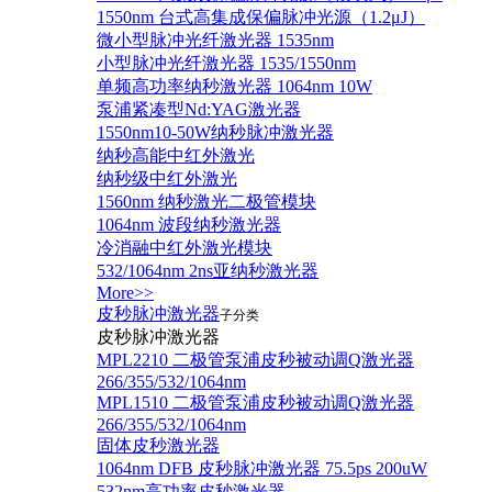
1550nm 台式高集成保偏脉冲光源（1.2μJ）
微小型脉冲光纤激光器 1535nm
小型脉冲光纤激光器 1535/1550nm
单频高功率纳秒激光器 1064nm 10W
泵浦紧凑型Nd:YAG激光器
1550nm10-50W纳秒脉冲激光器
纳秒高能中红外激光
纳秒级中红外激光
1560nm 纳秒激光二极管模块
1064nm 波段纳秒激光器
冷消融中红外激光模块
532/1064nm 2ns亚纳秒激光器
More>>
皮秒脉冲激光器
子分类
皮秒脉冲激光器
​MPL2210 二极管泵浦皮秒被动调Q激光器
266/355/532/1064nm
MPL1510 二极管泵浦皮秒被动调Q激光器
266/355/532/1064nm
固体皮秒激光器
1064nm DFB 皮秒脉冲激光器 75.5ps 200uW
532nm高功率皮秒激光器