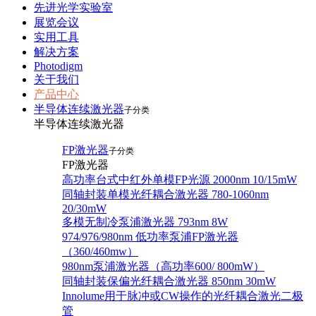
先进光学实验室
展览会议
实用工具
解决方案
Photodigm
关于我们
产品中心
半导体连续激光器
子分类
半导体连续激光器
FP激光器
子分类
FP激光器
高功率台式中红外单模FP光源 2000nm 10/15mW
同轴封装单模光纤耦合激光器 780-1060nm
20/30mW
多模无制冷泵浦激光器 793nm 8W
974/976/980nm 低功率泵浦FP激光器
（360/460mw）
980nm泵浦激光器（高功率600/ 800mW）
同轴封装保偏光纤耦合激光器 850nm 30mW
Innolume用于脉冲或CW操作的光纤耦合激光二极
管