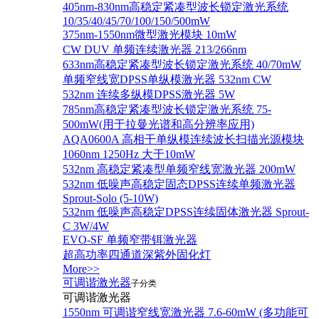
405nm-830nm高稳定紧凑型波长锁定激光系统
10/35/40/45/70/100/150/500mW
375nm-1550nm微型激光模块 10mW
CW DUV 单频连续激光器 213/266nm
633nm高稳定紧凑型波长锁定激光系统 40/70mW
单频窄线宽DPSS单纵模激光器 532nm CW
532nm 连续多纵模DPSS激光器 5W
785nm高稳定紧凑型波长锁定激光系统 75-
500mW(用于拉曼光谱和高分辨率应用)
AQA0600A 高相干单纵模连续波长扫描光源模块
1060nm 1250Hz 大于10mW
532nm 高稳定紧凑型单频窄线宽激光器 200mW
532nm 低噪声高稳定固态DPSS连续单频激光器
Sprout‐Solo (5-10W)
532nm 低噪声高稳定DPSS连续固体激光器 Sprout-
C 3W/4W
EVO-SF 单频窄带铒激光器
超高功率四通道深紫外固化灯
More>>
可调谐激光器
子分类
可调谐激光器
1550nm 可调谐窄线宽激光器 7.6-60mW (多功能可