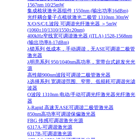
1567nm 10/25mW
集成梳状激光器组件 1550nm (输出功率16dBm)
光纤耦合量子点梳状激光二极管 1310nm 30mW
X/O/S/C/L波段 可调谐光纤激光器 ＞5mW
(1060±10/1310/1550±20nm)
400kHz窄线宽可调谐激光器 (iTLA) 1528-1568nm
(输出功率8-17dBm)
λ锁系列 低成本，手动调谐，无ASE可调谐二极管
激光器
λ明亮系列 950/1040nm高功率，宽带台式超发光光
源
高性能900nm波段可调谐二极管激光器
λ选择系列 宽调谐范围、窄带、低损耗可调谐光滤
波器
O波段 1310nm 电动/手动可调光纤激光器光纤激光
器
λ-Rapid 高速无ASE可调谐二极管激光器
850nm高功率可调谐保偏激光器
FBG 传感可调谐激光光源
6317A-可调谐激光源
6317B-可调谐激光源