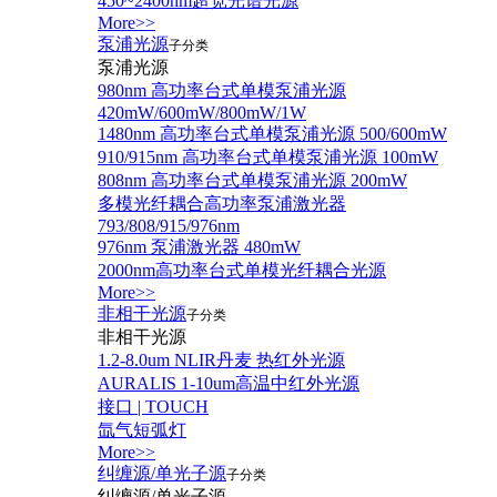
450~2400nm超宽光谱光源
More>>
泵浦光源
子分类
泵浦光源
980nm 高功率台式单模泵浦光源
420mW/600mW/800mW/1W
1480nm 高功率台式单模泵浦光源 500/600mW
910/915nm 高功率台式单模泵浦光源 100mW
808nm 高功率台式单模泵浦光源 200mW
多模光纤耦合高功率泵浦激光器
793/808/915/976nm
976nm 泵浦激光器 480mW
2000nm高功率台式单模光纤耦合光源
More>>
非相干光源
子分类
非相干光源
1.2-8.0um NLIR丹麦 热红外光源
AURALIS 1-10um高温中红外光源
接口 | TOUCH
氙气短弧灯
More>>
纠缠源/单光子源
子分类
纠缠源/单光子源