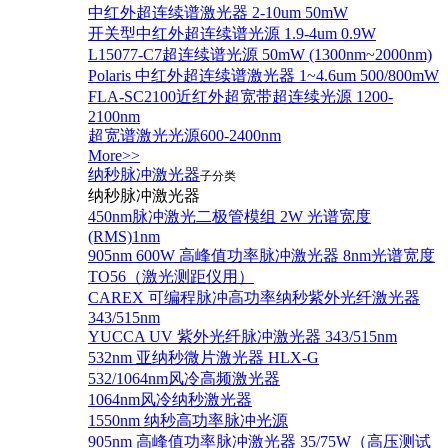
中红外超连续谱激光器 2-10um 50mW
开关型中红外超连续谱光源 1.9-4um 0.9W
L15077-C7超连续谱光源 50mW (1300nm~2000nm)
Polaris 中红外超连续谱激光器 1~4.6um 500/800mW
FLA-SC2100近红外超宽带超连续光源 1200-
2100nm
超宽谱激光光源600-2400nm
More>>
纳秒脉冲激光器
子分类
纳秒脉冲激光器
450nm脉冲激光二极管模组 2W 光谱宽度
(RMS)1nm
905nm 600W 高峰值功率脉冲激光器 8nm光谱宽度
TO56（激光测距仪用）
CAREX 可编程脉冲高功率纳秒紫外光纤激光器
343/515nm
YUCCA UV 紫外光纤脉冲激光器 343/515nm
532nm 亚纳秒微片激光器 HLX-G
532/1064nm风冷高频激光器
1064nm风冷纳秒激光器
1550nm 纳秒高功率脉冲光源
905nm 高峰值功率脉冲激光器 35/75W（高压测试