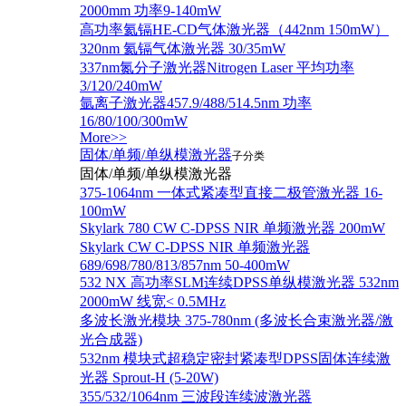
2000mm 功率9-140mW
高功率氦镉HE-CD气体激光器（442nm 150mW）
320nm 氦镉气体激光器 30/35mW
337nm氮分子激光器Nitrogen Laser 平均功率
3/120/240mW
氩离子激光器457.9/488/514.5nm 功率
16/80/100/300mW
More>>
固体/单频/单纵模激光器
子分类
固体/单频/单纵模激光器
375-1064nm 一体式紧凑型直接二极管激光器 16-
100mW
Skylark 780 CW C-DPSS NIR 单频激光器 200mW
Skylark CW C-DPSS NIR 单频激光器
689/698/780/813/857nm 50-400mW
532 NX 高功率SLM连续DPSS单纵模激光器 532nm
2000mW 线宽< 0.5MHz
多波长激光模块 375-780nm (多波长合束激光器/激
光合成器)
532nm 模块式超稳定密封紧凑型DPSS固体连续激
光器 Sprout-H (5-20W)
355/532/1064nm 三波段连续波激光器