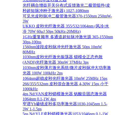
光纤耦合增益开关分布式反馈激光二极管组件(皮
秒超短脉冲种子激光器) 1027-1080nm
可见光皮秒脉冲二极管激光器370-1550nm 250mW-
3W
UKKO 皮秒光纤激光器 355/532/1064nm (风冷/水
冷 70W 60μJ 50ps 50kHz-20MHz)
1GHz重复频率 多通道超短脉冲激光源 365-1550nm
30ps-100ns
1560nm波段皮秒脉冲光纤激光器 50ps 10mW
80MHz
1030nm皮秒光纤激光振荡器 锁模全正态色散
(ANDI)光纤激光器 30mW 37MHz 3ps
1030nm皮秒薄片激光系统/微片皮秒脉冲大功率激
光器 100W 100kHz 2ps
1064nm超稳皮秒光纤激光器 10mW 25MHz 15ps
266/355/532nm 皮秒混合激光器 4-30W 15ps 小于
1000kHz
4ps Nd:VAN皮秒锁模激光器 钒酸盐固态激光器
1064nm 0.1-1W 4ps
窄谱Yb掺镱皮秒多功率激光器1030-1045nm 1.5-
3W 1-1.5ps
5ps Nd:YLF皮秒锁模激光器1053/1046nm 0.1-1W