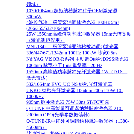
领域）
1030/1064nm 超短纳秒脉冲种子OEM激光源
300mW
4波长气冷二极管泵浦固体激光器 100Hz 5mJ
(266/355/532/1064nm)
25W 1550nm高峰值功率脉冲激光器 15nm光谱宽度
（激光测距仪用）
MNL1342 二极管泵浦亚纳秒被动调Q激光器
336/447/671/1342nm 100Hz 100kW 脉宽0.5ns
Nd:YAG VISOR-R系列 主动调Q纳秒DPSS激光器
1064nm 脉宽小于15ns 重复率1-20 Hz
1550nm 高峰值功率脉冲光纤激光器 1W（DTS，
激光雷达）
532/1064nm EVO-UC-NS 纳秒光纤激光器
UKKO 纳秒光纤激光器 1064nm 200uJ 10W 10-
1000kHz
905nm 脉冲激光器 75W 30ns ST/FC可选
Q-TUNE 中高能量可调谐纳秒脉冲激光器 210-
2300nm OPO(光学参数振荡器)
Q-TUNE-IR中红外可调谐纳秒脉冲激光器（1380-
4500nm）
脉冲激光二极管 (PLD) 870/905nm