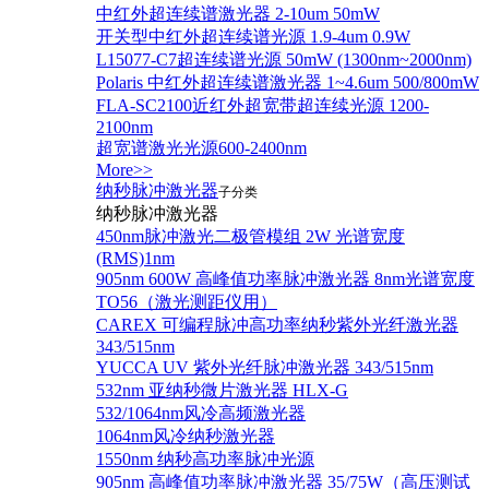
中红外超连续谱激光器 2-10um 50mW
开关型中红外超连续谱光源 1.9-4um 0.9W
L15077-C7超连续谱光源 50mW (1300nm~2000nm)
Polaris 中红外超连续谱激光器 1~4.6um 500/800mW
FLA-SC2100近红外超宽带超连续光源 1200-
2100nm
超宽谱激光光源600-2400nm
More>>
纳秒脉冲激光器
子分类
纳秒脉冲激光器
450nm脉冲激光二极管模组 2W 光谱宽度
(RMS)1nm
905nm 600W 高峰值功率脉冲激光器 8nm光谱宽度
TO56（激光测距仪用）
CAREX 可编程脉冲高功率纳秒紫外光纤激光器
343/515nm
YUCCA UV 紫外光纤脉冲激光器 343/515nm
532nm 亚纳秒微片激光器 HLX-G
532/1064nm风冷高频激光器
1064nm风冷纳秒激光器
1550nm 纳秒高功率脉冲光源
905nm 高峰值功率脉冲激光器 35/75W（高压测试