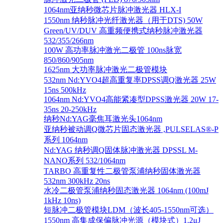
1064nm亚纳秒微芯片脉冲激光器 HLX-I
1550nm 纳秒脉冲光纤激光器（用于DTS) 50W
Green/UV/DUV 高重频便携式纳秒脉冲激光器
532/355/266nm
100W 高功率脉冲激光二极管 100ns脉宽
850/860/905nm
1625nm 大功率脉冲激光二极管模块
532nm Nd:YVO4超高重复率DPSS调Q激光器 25W
15ns 500kHz
1064nm Nd:YVO4高能紧凑型DPSS激光器 20W 17-
35ns 20-250kHz
纳秒Nd:YAG毫焦耳激光头1064nm
亚纳秒被动调Q微芯片固态激光器 ,PULSELAS®-P
系列 1064nm
Nd:YAG 纳秒调Q固体脉冲激光器 DPSSL M-
NANO系列 532/1064nm
TARBO 高重复性二极管泵浦纳秒固体激光器
532nm 300kHz 20ns
水冷二极管泵浦纳秒固态激光器 1064nm (100mJ
1kHz 10ns)
短脉冲二极管模块LDM（波长405-1550nm可选）
1550nm 高集成保偏脉冲光源（模块式）1.2μJ