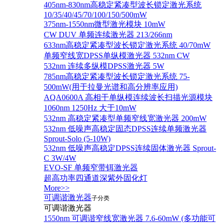
405nm-830nm高稳定紧凑型波长锁定激光系统
10/35/40/45/70/100/150/500mW
375nm-1550nm微型激光模块 10mW
CW DUV 单频连续激光器 213/266nm
633nm高稳定紧凑型波长锁定激光系统 40/70mW
单频窄线宽DPSS单纵模激光器 532nm CW
532nm 连续多纵模DPSS激光器 5W
785nm高稳定紧凑型波长锁定激光系统 75-
500mW(用于拉曼光谱和高分辨率应用)
AQA0600A 高相干单纵模连续波长扫描光源模块
1060nm 1250Hz 大于10mW
532nm 高稳定紧凑型单频窄线宽激光器 200mW
532nm 低噪声高稳定固态DPSS连续单频激光器
Sprout‐Solo (5-10W)
532nm 低噪声高稳定DPSS连续固体激光器 Sprout-
C 3W/4W
EVO-SF 单频窄带铒激光器
超高功率四通道深紫外固化灯
More>>
可调谐激光器
子分类
可调谐激光器
1550nm 可调谐窄线宽激光器 7.6-60mW (多功能可