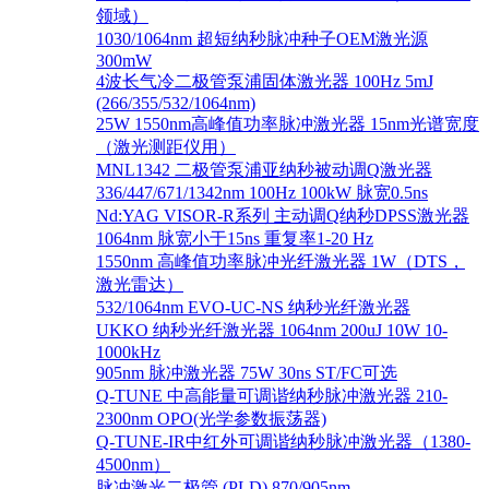
领域）
1030/1064nm 超短纳秒脉冲种子OEM激光源
300mW
4波长气冷二极管泵浦固体激光器 100Hz 5mJ
(266/355/532/1064nm)
25W 1550nm高峰值功率脉冲激光器 15nm光谱宽度
（激光测距仪用）
MNL1342 二极管泵浦亚纳秒被动调Q激光器
336/447/671/1342nm 100Hz 100kW 脉宽0.5ns
Nd:YAG VISOR-R系列 主动调Q纳秒DPSS激光器
1064nm 脉宽小于15ns 重复率1-20 Hz
1550nm 高峰值功率脉冲光纤激光器 1W（DTS，
激光雷达）
532/1064nm EVO-UC-NS 纳秒光纤激光器
UKKO 纳秒光纤激光器 1064nm 200uJ 10W 10-
1000kHz
905nm 脉冲激光器 75W 30ns ST/FC可选
Q-TUNE 中高能量可调谐纳秒脉冲激光器 210-
2300nm OPO(光学参数振荡器)
Q-TUNE-IR中红外可调谐纳秒脉冲激光器（1380-
4500nm）
脉冲激光二极管 (PLD) 870/905nm