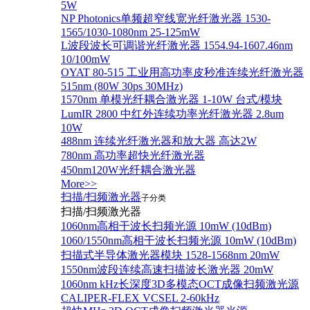
5W
NP Photonics单频超窄线宽光纤激光器 1530-
1565/1030-1080nm 25-125mW
L波段波长可调谐光纤激光器 1554.94-1607.46nm
10/100mW
OYAT 80-515 工业用高功率皮秒准连续光纤激光器
515nm (80W 30ps 30MHz)
1570nm 单模光纤耦合激光器 1-10W 台式/模块
LumIR 2800 中红外连续功率光纤激光器 2.8um
10W
488nm 连续光纤激光器和放大器 高达2W
780nm 高功率超快光纤激光器
450nm120W光纤耦合激光器
More>>
扫描/扫频激光器
子分类
扫描/扫频激光器
1060nm高相干波长扫频光源 10mW (10dBm)
1060/1550nm高相干波长扫频光源 10mW (10dBm)
扫描式半导体激光器模块 1528-1568nm 20mW
1550nm波段连续高速扫描波长激光器 20mW
1060nm kHz长深度3D多模态OCT成像扫频激光源
CALIPER-FLEX VCSEL 2-60kHz