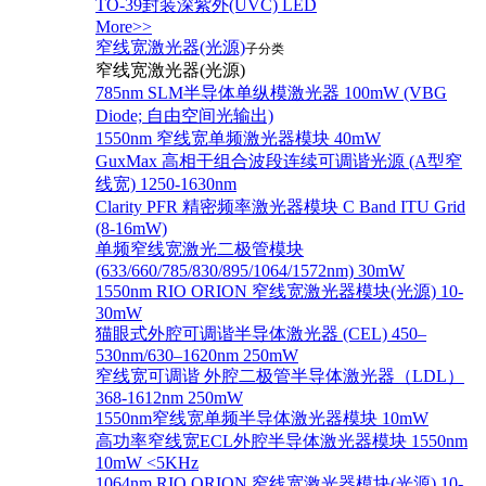
TO-39封装深紫外(UVC) LED
More>>
窄线宽激光器(光源)
子分类
窄线宽激光器(光源)
785nm SLM半导体单纵模激光器 100mW (VBG
Diode; 自由空间光输出)
1550nm 窄线宽单频激光器模块 40mW
GuxMax 高相干组合波段连续可调谐光源 (A型窄
线宽) 1250-1630nm
Clarity PFR 精密频率激光器模块 C Band ITU Grid
(8-16mW)
单频窄线宽激光二极管模块
(633/660/785/830/895/1064/1572nm) 30mW
1550nm RIO ORION 窄线宽激光器模块(光源) 10-
30mW
猫眼式外腔可调谐半导体激光器 (CEL) 450–
530nm/630–1620nm 250mW
窄线宽可调谐 外腔二极管半导体激光器（LDL）
368-1612nm 250mW
1550nm窄线宽单频半导体激光器模块 10mW
高功率窄线宽ECL外腔半导体激光器模块 1550nm
10mW <5KHz
1064nm RIO ORION 窄线宽激光器模块(光源) 10-