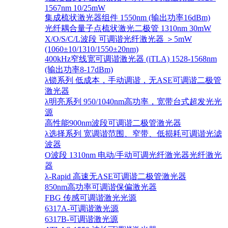
1567nm 10/25mW
集成梳状激光器组件 1550nm (输出功率16dBm)
光纤耦合量子点梳状激光二极管 1310nm 30mW
X/O/S/C/L波段 可调谐光纤激光器 ＞5mW
(1060±10/1310/1550±20nm)
400kHz窄线宽可调谐激光器 (iTLA) 1528-1568nm
(输出功率8-17dBm)
λ锁系列 低成本，手动调谐，无ASE可调谐二极管
激光器
λ明亮系列 950/1040nm高功率，宽带台式超发光光
源
高性能900nm波段可调谐二极管激光器
λ选择系列 宽调谐范围、窄带、低损耗可调谐光滤
波器
O波段 1310nm 电动/手动可调光纤激光器光纤激光
器
λ-Rapid 高速无ASE可调谐二极管激光器
850nm高功率可调谐保偏激光器
FBG 传感可调谐激光光源
6317A-可调谐激光源
6317B-可调谐激光源