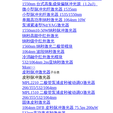
1550nm 台式高集成保偏脉冲光源（1.2μJ）
微小型脉冲光纤激光器 1535nm
小型脉冲光纤激光器 1535/1550nm
单频高功率纳秒激光器 1064nm 10W
泵浦紧凑型Nd:YAG激光器
1550nm10-50W纳秒脉冲激光器
纳秒高能中红外激光
纳秒级中红外激光
1560nm 纳秒激光二极管模块
1064nm 波段纳秒激光器
冷消融中红外激光模块
532/1064nm 2ns亚纳秒激光器
More>>
皮秒脉冲激光器
子分类
皮秒脉冲激光器
​MPL2210 二极管泵浦皮秒被动调Q激光器
266/355/532/1064nm
MPL1510 二极管泵浦皮秒被动调Q激光器
266/355/532/1064nm
固体皮秒激光器
1064nm DFB 皮秒脉冲激光器 75.5ps 200uW
532nm高功率皮秒激光器