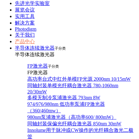
先进光学实验室
展览会议
实用工具
解决方案
Photodigm
关于我们
产品中心
半导体连续激光器
子分类
半导体连续激光器
FP激光器
子分类
FP激光器
高功率台式中红外单模FP光源 2000nm 10/15mW
同轴封装单模光纤耦合激光器 780-1060nm
20/30mW
多模无制冷泵浦激光器 793nm 8W
974/976/980nm 低功率泵浦FP激光器
（360/460mw）
980nm泵浦激光器（高功率600/ 800mW）
同轴封装保偏光纤耦合激光器 850nm 30mW
Innolume用于脉冲或CW操作的光纤耦合激光二极
管