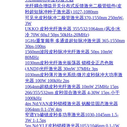
光纤耦合增益开关分布式反馈激光二极管组件(皮
秒超短脉冲种子激光器) 1027-1080nm
可见光皮秒脉冲二极管激光器370-1550nm 250mW-
3W
UKKO 皮秒光纤激光器 355/532/1064nm (风冷/水
冷 70W 60μJ 50ps 50kHz-20MHz)
1GHz重复频率 多通道超短脉冲激光源 365-1550nm
30ps-100ns
1560nm波段皮秒脉冲光纤激光器 50ps 10mW
80MHz
1030nm皮秒光纤激光振荡器 锁模全正态色散
(ANDI)光纤激光器 30mW 37MHz 3ps
1030nm皮秒薄片激光系统/微片皮秒脉冲大功率激
光器 100W 100kHz 2ps
1064nm超稳皮秒光纤激光器 10mW 25MHz 15ps
266/355/532nm 皮秒混合激光器 4-30W 15ps 小于
1000kHz
4ps Nd:VAN皮秒锁模激光器 钒酸盐固态激光器
1064nm 0.1-1W 4ps
窄谱Yb掺镱皮秒多功率激光器1030-1045nm 1.5-
3W 1-1.5ps
5ps Nd:YLF皮秒锁模激光器1053/1046nm 0.1-1W