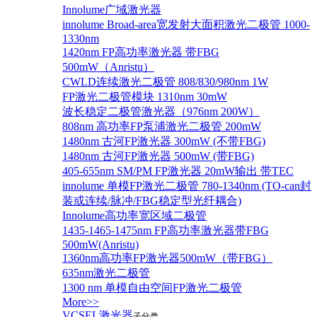
Innolume广域激光器
innolume Broad-area宽发射大面积激光二极管 1000-
1330nm
1420nm FP高功率激光器 带FBG
500mW（Anristu）
CWLD连续激光二极管 808/830/980nm 1W
FP激光二极管模块 1310nm 30mW
波长稳定二极管激光器（976nm 200W）
808nm 高功率FP泵浦激光二极管 200mW
1480nm 古河FP激光器 300mW (不带FBG)
1480nm 古河FP激光器 500mW (带FBG)
405-655nm SM/PM FP激光器 20mW输出 带TEC
innolume 单模FP激光二极管 780-1340nm (TO-can封
装或连续/脉冲/FBG稳定型光纤耦合)
Innolume高功率宽区域二极管
1435-1465-1475nm FP高功率激光器带FBG
500mW(Anristu)
1360nm高功率FP激光器500mW（带FBG）
635nm激光二极管
1300 nm 单模自由空间FP激光二极管
More>>
VCSEL激光器
子分类