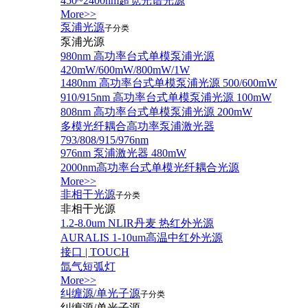
450~2400nm超宽光谱光源
More>>
泵浦光源
子分类
泵浦光源
980nm 高功率台式单模泵浦光源
420mW/600mW/800mW/1W
1480nm 高功率台式单模泵浦光源 500/600mW
910/915nm 高功率台式单模泵浦光源 100mW
808nm 高功率台式单模泵浦光源 200mW
多模光纤耦合高功率泵浦激光器
793/808/915/976nm
976nm 泵浦激光器 480mW
2000nm高功率台式单模光纤耦合光源
More>>
非相干光源
子分类
非相干光源
1.2-8.0um NLIR丹麦 热红外光源
AURALIS 1-10um高温中红外光源
接口 | TOUCH
氙气短弧灯
More>>
纠缠源/单光子源
子分类
纠缠源/单光子源