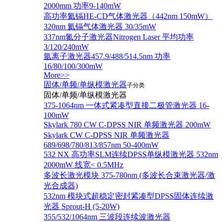
2000mm 功率9-140mW
高功率氦镉HE-CD气体激光器（442nm 150mW）
320nm 氦镉气体激光器 30/35mW
337nm氮分子激光器Nitrogen Laser 平均功率
3/120/240mW
氩离子激光器457.9/488/514.5nm 功率
16/80/100/300mW
More>>
固体/单频/单纵模激光器
子分类
固体/单频/单纵模激光器
375-1064nm 一体式紧凑型直接二极管激光器 16-
100mW
Skylark 780 CW C-DPSS NIR 单频激光器 200mW
Skylark CW C-DPSS NIR 单频激光器
689/698/780/813/857nm 50-400mW
532 NX 高功率SLM连续DPSS单纵模激光器 532nm
2000mW 线宽< 0.5MHz
多波长激光模块 375-780nm (多波长合束激光器/激
光合成器)
532nm 模块式超稳定密封紧凑型DPSS固体连续激
光器 Sprout-H (5-20W)
355/532/1064nm 三波段连续波激光器