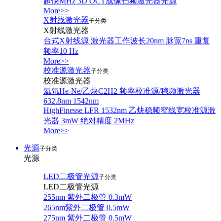
超快MHz 3D OCT成像扫频激光器光源
More>>
X射线激光器
子分类
X射线激光器
台式X射线源 激光器工作波长20nm 脉宽7ns 重复
频率10 Hz
More>>
校准源激光器
子分类
校准源激光器
氦氖He-Ne/乙炔C2H2 频率校准源/稳频激光器
632.8nm 1542nm
HighFinesse LFR 1532nm 乙炔稳频窄线宽校准源激
光器 3mW 绝对精度 2MHz
More>>
光源
子分类
光源
LED二极管光源
子分类
LED二极管光源
255nm 紫外二极管 0.3mW
265nm紫外二极管 0.5mW
275nm 紫外二极管 0.5mW