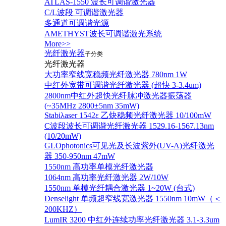
ATLAS-1550 波长可调谐激光器
C/L波段 可调谐激光器
多通道可调谐光源
AMETHYST波长可调谐激光系统
More>>
光纤激光器
子分类
光纤激光器
大功率窄线宽稳频光纤激光器 780nm 1W
中红外宽带可调谐光纤激光器 (超快 3-3.4um)
2800nm中红外超快光纤脉冲激光器振荡器
(~35MHz 2800±5nm 35mW)
Stabiλaser 1542ε 乙炔稳频光纤激光器 10/100mW
C波段波长可调谐光纤激光器 1529.16-1567.13nm
(10/20mW)
GLOphotonics可见光及长波紫外(UV-A)光纤激光
器 350-950nm 47mW
1550nm 高功率单模光纤激光器
1064nm 高功率光纤激光器 2W/10W
1550nm 单模光纤耦合激光器 1~20W (台式)
Denselight 单频超窄线宽激光器 1550nm 10mW（＜
200KHZ）
LumIR 3200 中红外连续功率光纤激光器 3.1-3.3um