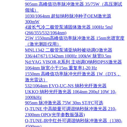
905nm 高峰值功率脉冲激光器 35/75W（高压测试
领域）
1030/1064nm 超短纳秒脉冲种子OEM激光源
300mW
4波长气冷二极管泵浦固体激光器 100Hz 5mJ
(266/355/532/1064nm)
25W 1550nm高峰值功率脉冲激光器 15nm光谱宽度
（激光测距仪用）
MNL1342 二极管泵浦亚纳秒被动调Q激光器
336/447/671/1342nm 100Hz 100kW 脉宽0.5ns
Nd:YAG VISOR-R系列 主动调Q纳秒DPSS激光器
1064nm 脉宽小于15ns 重复率1-20 Hz
1550nm 高峰值功率脉冲光纤激光器 1W（DTS，
激光雷达）
532/1064nm EVO-UC-NS 纳秒光纤激光器
UKKO 纳秒光纤激光器 1064nm 200uJ 10W 10-
1000kHz
905nm 脉冲激光器 75W 30ns ST/FC可选
Q-TUNE 中高能量可调谐纳秒脉冲激光器 210-
2300nm OPO(光学参数振荡器)
Q-TUNE-IR中红外可调谐纳秒脉冲激光器（1380-
4500nm）