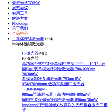
先进光学实验室
展览会议
实用工具
解决方案
Photodigm
关于我们
产品中心
半导体连续激光器
子分类
半导体连续激光器
FP激光器
子分类
FP激光器
高功率台式中红外单模FP光源 2000nm 10/15mW
同轴封装单模光纤耦合激光器 780-1060nm
20/30mW
多模无制冷泵浦激光器 793nm 8W
974/976/980nm 低功率泵浦FP激光器
（360/460mw）
980nm泵浦激光器（高功率600/ 800mW）
同轴封装保偏光纤耦合激光器 850nm 30mW
Innolume用于脉冲或CW操作的光纤耦合激光二极
管