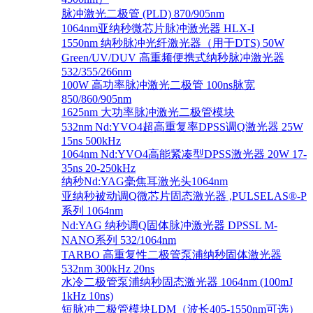
脉冲激光二极管 (PLD) 870/905nm
1064nm亚纳秒微芯片脉冲激光器 HLX-I
1550nm 纳秒脉冲光纤激光器（用于DTS) 50W
Green/UV/DUV 高重频便携式纳秒脉冲激光器
532/355/266nm
100W 高功率脉冲激光二极管 100ns脉宽
850/860/905nm
1625nm 大功率脉冲激光二极管模块
532nm Nd:YVO4超高重复率DPSS调Q激光器 25W
15ns 500kHz
1064nm Nd:YVO4高能紧凑型DPSS激光器 20W 17-
35ns 20-250kHz
纳秒Nd:YAG毫焦耳激光头1064nm
亚纳秒被动调Q微芯片固态激光器 ,PULSELAS®-P
系列 1064nm
Nd:YAG 纳秒调Q固体脉冲激光器 DPSSL M-
NANO系列 532/1064nm
TARBO 高重复性二极管泵浦纳秒固体激光器
532nm 300kHz 20ns
水冷二极管泵浦纳秒固态激光器 1064nm (100mJ
1kHz 10ns)
短脉冲二极管模块LDM（波长405-1550nm可选）