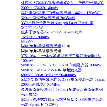
外腔式大功率氦氖激光器 632.8nm 放电管长度400-
2000mm 功率9-140mW
高功率氦镉HE-CD气体激光器（442nm 150mW）
320nm 氦镉气体激光器 30/35mW
337nm氮分子激光器Nitrogen Laser 平均功率
3/120/240mW
氩离子激光器457.9/488/514.5nm 功率
16/80/100/300mW
More>>
固体/单频/单纵模激光器
子分类
固体/单频/单纵模激光器
375-1064nm 一体式紧凑型直接二极管激光器 16-
100mW
Skylark 780 CW C-DPSS NIR 单频激光器 200mW
Skylark CW C-DPSS NIR 单频激光器
689/698/780/813/857nm 50-400mW
532 NX 高功率SLM连续DPSS单纵模激光器 532nm
2000mW 线宽< 0.5MHz
多波长激光模块 375-780nm (多波长合束激光器/激
光合成器)
532nm 模块式超稳定密封紧凑型DPSS固体连续激
光器 Sprout-H (5-20W)