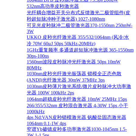
532nm高功率皮秒激光器
光纤耦合增益开关分布式反馈激光二极管组件(皮
秒超短脉冲种子激光器) 1027-1080nm
可见光皮秒脉冲二极管激光器370-1550nm 250mW-
3W
UKKO 皮秒光纤激光器 355/532/1064nm (风冷/水
冷 70W 60μJ 50ps 50kHz-20MHz)
1GHz重复频率 多通道超短脉冲激光源 365-1550nm
30ps-100ns
1560nm波段皮秒脉冲光纤激光器 50ps 10mW
80MHz
1030nm皮秒光纤激光振荡器 锁模全正态色散
(ANDI)光纤激光器 30mW 37MHz 3ps
1030nm皮秒薄片激光系统/微片皮秒脉冲大功率激
光器 100W 100kHz 2ps
1064nm超稳皮秒光纤激光器 10mW 25MHz 15ps
266/355/532nm 皮秒混合激光器 4-30W 15ps 小于
1000kHz
4ps Nd:VAN皮秒锁模激光器 钒酸盐固态激光器
1064nm 0.1-1W 4ps
窄谱Yb掺镱皮秒多功率激光器1030-1045nm 1.5-
3W 1-1.5ps