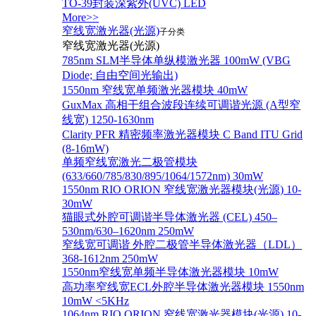
TO-39封装深紫外(UVC) LED
More>>
窄线宽激光器(光源)
子分类
窄线宽激光器(光源)
785nm SLM半导体单纵模激光器 100mW (VBG
Diode; 自由空间光输出)
1550nm 窄线宽单频激光器模块 40mW
GuxMax 高相干组合波段连续可调谐光源 (A型窄
线宽) 1250-1630nm
Clarity PFR 精密频率激光器模块 C Band ITU Grid
(8-16mW)
单频窄线宽激光二极管模块
(633/660/785/830/895/1064/1572nm) 30mW
1550nm RIO ORION 窄线宽激光器模块(光源) 10-
30mW
猫眼式外腔可调谐半导体激光器 (CEL) 450–
530nm/630–1620nm 250mW
窄线宽可调谐 外腔二极管半导体激光器（LDL）
368-1612nm 250mW
1550nm窄线宽单频半导体激光器模块 10mW
高功率窄线宽ECL外腔半导体激光器模块 1550nm
10mW <5KHz
1064nm RIO ORION 窄线宽激光器模块(光源) 10-