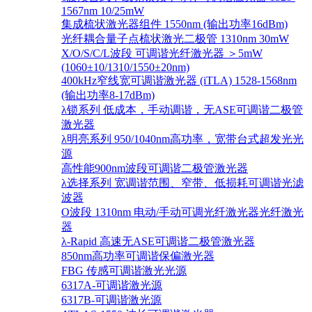
1567nm 10/25mW
集成梳状激光器组件 1550nm (输出功率16dBm)
光纤耦合量子点梳状激光二极管 1310nm 30mW
X/O/S/C/L波段 可调谐光纤激光器 ＞5mW
(1060±10/1310/1550±20nm)
400kHz窄线宽可调谐激光器 (iTLA) 1528-1568nm
(输出功率8-17dBm)
λ锁系列 低成本，手动调谐，无ASE可调谐二极管
激光器
λ明亮系列 950/1040nm高功率，宽带台式超发光光
源
高性能900nm波段可调谐二极管激光器
λ选择系列 宽调谐范围、窄带、低损耗可调谐光滤
波器
O波段 1310nm 电动/手动可调光纤激光器光纤激光
器
λ-Rapid 高速无ASE可调谐二极管激光器
850nm高功率可调谐保偏激光器
FBG 传感可调谐激光光源
6317A-可调谐激光源
6317B-可调谐激光源