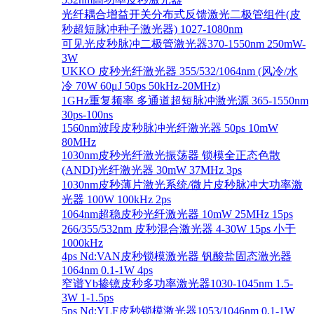
光纤耦合增益开关分布式反馈激光二极管组件(皮
秒超短脉冲种子激光器) 1027-1080nm
可见光皮秒脉冲二极管激光器370-1550nm 250mW-
3W
UKKO 皮秒光纤激光器 355/532/1064nm (风冷/水
冷 70W 60μJ 50ps 50kHz-20MHz)
1GHz重复频率 多通道超短脉冲激光源 365-1550nm
30ps-100ns
1560nm波段皮秒脉冲光纤激光器 50ps 10mW
80MHz
1030nm皮秒光纤激光振荡器 锁模全正态色散
(ANDI)光纤激光器 30mW 37MHz 3ps
1030nm皮秒薄片激光系统/微片皮秒脉冲大功率激
光器 100W 100kHz 2ps
1064nm超稳皮秒光纤激光器 10mW 25MHz 15ps
266/355/532nm 皮秒混合激光器 4-30W 15ps 小于
1000kHz
4ps Nd:VAN皮秒锁模激光器 钒酸盐固态激光器
1064nm 0.1-1W 4ps
窄谱Yb掺镱皮秒多功率激光器1030-1045nm 1.5-
3W 1-1.5ps
5ps Nd:YLF皮秒锁模激光器1053/1046nm 0.1-1W