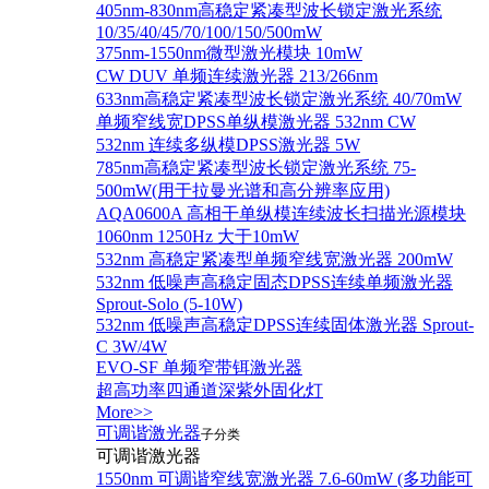
405nm-830nm高稳定紧凑型波长锁定激光系统
10/35/40/45/70/100/150/500mW
375nm-1550nm微型激光模块 10mW
CW DUV 单频连续激光器 213/266nm
633nm高稳定紧凑型波长锁定激光系统 40/70mW
单频窄线宽DPSS单纵模激光器 532nm CW
532nm 连续多纵模DPSS激光器 5W
785nm高稳定紧凑型波长锁定激光系统 75-
500mW(用于拉曼光谱和高分辨率应用)
AQA0600A 高相干单纵模连续波长扫描光源模块
1060nm 1250Hz 大于10mW
532nm 高稳定紧凑型单频窄线宽激光器 200mW
532nm 低噪声高稳定固态DPSS连续单频激光器
Sprout‐Solo (5-10W)
532nm 低噪声高稳定DPSS连续固体激光器 Sprout-
C 3W/4W
EVO-SF 单频窄带铒激光器
超高功率四通道深紫外固化灯
More>>
可调谐激光器
子分类
可调谐激光器
1550nm 可调谐窄线宽激光器 7.6-60mW (多功能可