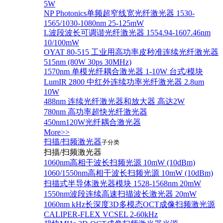
5W
NP Photonics单频超窄线宽光纤激光器 1530-
1565/1030-1080nm 25-125mW
L波段波长可调谐光纤激光器 1554.94-1607.46nm
10/100mW
OYAT 80-515 工业用高功率皮秒准连续光纤激光器
515nm (80W 30ps 30MHz)
1570nm 单模光纤耦合激光器 1-10W 台式/模块
LumIR 2800 中红外连续功率光纤激光器 2.8um
10W
488nm 连续光纤激光器和放大器 高达2W
780nm 高功率超快光纤激光器
450nm120W光纤耦合激光器
More>>
扫描/扫频激光器
子分类
扫描/扫频激光器
1060nm高相干波长扫频光源 10mW (10dBm)
1060/1550nm高相干波长扫频光源 10mW (10dBm)
扫描式半导体激光器模块 1528-1568nm 20mW
1550nm波段连续高速扫描波长激光器 20mW
1060nm kHz长深度3D多模态OCT成像扫频激光源
CALIPER-FLEX VCSEL 2-60kHz