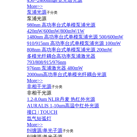
450~2400nm超宽光谱光源
More>>
泵浦光源
子分类
泵浦光源
980nm 高功率台式单模泵浦光源
420mW/600mW/800mW/1W
1480nm 高功率台式单模泵浦光源 500/600mW
910/915nm 高功率台式单模泵浦光源 100mW
808nm 高功率台式单模泵浦光源 200mW
多模光纤耦合高功率泵浦激光器
793/808/915/976nm
976nm 泵浦激光器 480mW
2000nm高功率台式单模光纤耦合光源
More>>
非相干光源
子分类
非相干光源
1.2-8.0um NLIR丹麦 热红外光源
AURALIS 1-10um高温中红外光源
接口 | TOUCH
氙气短弧灯
More>>
纠缠源/单光子源
子分类
纠缠源/单光子源