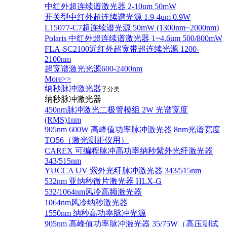
中红外超连续谱激光器 2-10um 50mW
开关型中红外超连续谱光源 1.9-4um 0.9W
L15077-C7超连续谱光源 50mW (1300nm~2000nm)
Polaris 中红外超连续谱激光器 1~4.6um 500/800mW
FLA-SC2100近红外超宽带超连续光源 1200-
2100nm
超宽谱激光光源600-2400nm
More>>
纳秒脉冲激光器
子分类
纳秒脉冲激光器
450nm脉冲激光二极管模组 2W 光谱宽度
(RMS)1nm
905nm 600W 高峰值功率脉冲激光器 8nm光谱宽度
TO56（激光测距仪用）
CAREX 可编程脉冲高功率纳秒紫外光纤激光器
343/515nm
YUCCA UV 紫外光纤脉冲激光器 343/515nm
532nm 亚纳秒微片激光器 HLX-G
532/1064nm风冷高频激光器
1064nm风冷纳秒激光器
1550nm 纳秒高功率脉冲光源
905nm 高峰值功率脉冲激光器 35/75W（高压测试