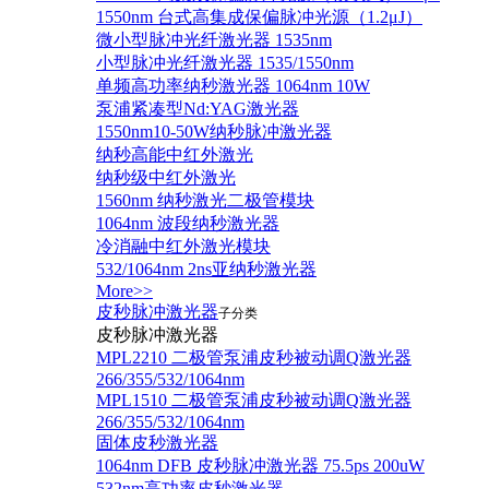
1550nm 台式高集成保偏脉冲光源（1.2μJ）
微小型脉冲光纤激光器 1535nm
小型脉冲光纤激光器 1535/1550nm
单频高功率纳秒激光器 1064nm 10W
泵浦紧凑型Nd:YAG激光器
1550nm10-50W纳秒脉冲激光器
纳秒高能中红外激光
纳秒级中红外激光
1560nm 纳秒激光二极管模块
1064nm 波段纳秒激光器
冷消融中红外激光模块
532/1064nm 2ns亚纳秒激光器
More>>
皮秒脉冲激光器
子分类
皮秒脉冲激光器
​MPL2210 二极管泵浦皮秒被动调Q激光器
266/355/532/1064nm
MPL1510 二极管泵浦皮秒被动调Q激光器
266/355/532/1064nm
固体皮秒激光器
1064nm DFB 皮秒脉冲激光器 75.5ps 200uW
532nm高功率皮秒激光器