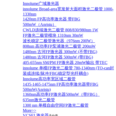
Innolume广域激光器
innolume Broad-area宽发射大面积激光二极管 1000-
1330nm
1420nm FP高功率激光器 带FBG
500mW（Anristu）
CWLD连续激光二极管 808/830/980nm 1W
FP激光二极管模块 1310nm 30mW
波长稳定二极管激光器（976nm 200W）
808nm 高功率FP泵浦激光二极管 200mW
1480nm 古河FP激光器 300mW (不带FBG)
1480nm 古河FP激光器 500mW (带FBG)
405-655nm SM/PM FP激光器 20mW输出 带TEC
innolume 单模FP激光二极管 780-1340nm (TO-can封
装或连续/脉冲/FBG稳定型光纤耦合)
Innolume高功率宽区域二极管
1435-1465-1475nm FP高功率激光器带FBG
500mW(Anristu)
1360nm高功率FP激光器500mW（带FBG）
635nm激光二极管
1300 nm 单模自由空间FP激光二极管
More>>
VCSEL激光器
子分类