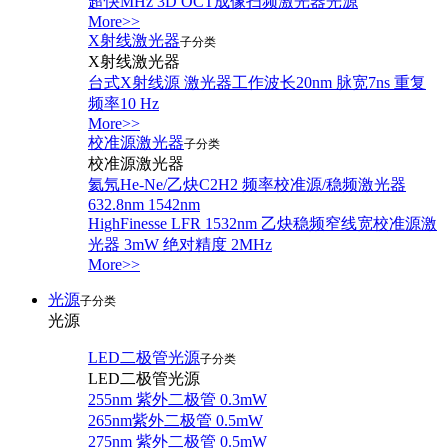
超快MHz 3D OCT成像扫频激光器光源
More>>
X射线激光器
子分类
X射线激光器
台式X射线源 激光器工作波长20nm 脉宽7ns 重复
频率10 Hz
More>>
校准源激光器
子分类
校准源激光器
氦氖He-Ne/乙炔C2H2 频率校准源/稳频激光器
632.8nm 1542nm
HighFinesse LFR 1532nm 乙炔稳频窄线宽校准源激
光器 3mW 绝对精度 2MHz
More>>
光源
子分类
光源
LED二极管光源
子分类
LED二极管光源
255nm 紫外二极管 0.3mW
265nm紫外二极管 0.5mW
275nm 紫外二极管 0.5mW