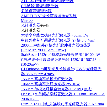
ATLAS-1550 波长可调谐激光器
C/L波段 可调谐激光器
多通道可调谐光源
AMETHYST波长可调谐激光系统
More>>
光纤激光器
子分类
光纤激光器
大功率窄线宽稳频光纤激光器 780nm 1W
中红外宽带可调谐光纤激光器 (超快 3-3.4um)
2800nm中红外超快光纤脉冲激光器振荡器
(~35MHz 2800±5nm 35mW)
Stabiλaser 1542ε 乙炔稳频光纤激光器 10/100mW
C波段波长可调谐光纤激光器 1529.16-1567.13nm
(10/20mW)
GLOphotonics可见光及长波紫外(UV-A)光纤激光
器 350-950nm 47mW
1550nm 高功率单模光纤激光器
1064nm 高功率光纤激光器 2W/10W
1550nm 单模光纤耦合激光器 1~20W (台式)
Denselight 单频超窄线宽激光器 1550nm 10mW（＜
200KHZ）
LumIR 3200 中红外连续功率光纤激光器 3.1-3.3um