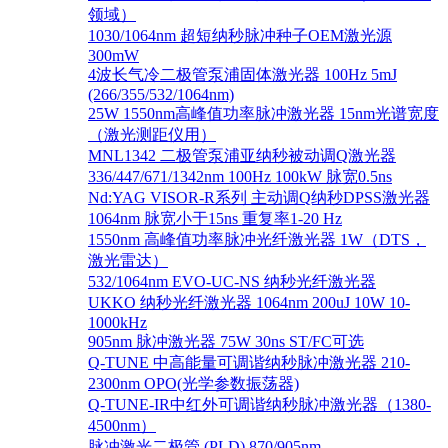
领域）
1030/1064nm 超短纳秒脉冲种子OEM激光源
300mW
4波长气冷二极管泵浦固体激光器 100Hz 5mJ
(266/355/532/1064nm)
25W 1550nm高峰值功率脉冲激光器 15nm光谱宽度
（激光测距仪用）
MNL1342 二极管泵浦亚纳秒被动调Q激光器
336/447/671/1342nm 100Hz 100kW 脉宽0.5ns
Nd:YAG VISOR-R系列 主动调Q纳秒DPSS激光器
1064nm 脉宽小于15ns 重复率1-20 Hz
1550nm 高峰值功率脉冲光纤激光器 1W（DTS，
激光雷达）
532/1064nm EVO-UC-NS 纳秒光纤激光器
UKKO 纳秒光纤激光器 1064nm 200uJ 10W 10-
1000kHz
905nm 脉冲激光器 75W 30ns ST/FC可选
Q-TUNE 中高能量可调谐纳秒脉冲激光器 210-
2300nm OPO(光学参数振荡器)
Q-TUNE-IR中红外可调谐纳秒脉冲激光器（1380-
4500nm）
脉冲激光二极管 (PLD) 870/905nm