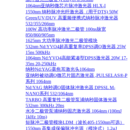
1064nm亚纳秒微芯片脉冲激光器 HLX-I
1550nm 纳秒脉冲光纤激光器（用于DTS) 50W
Green/UV/DUV 高重频便携式纳秒脉冲激光器
532/355/266nm
100W 高功率脉冲激光二极管 100ns脉宽
850/860/905nm
1625nm 大功率脉冲激光二极管模块
532nm Nd:YVO4超高重复率DPSS调Q激光器 25W
15ns 500kHz
1064nm Nd:YVO4高能紧凑型DPSS激光器 20W 17-
35ns 20-250kHz
纳秒Nd:YAG毫焦耳激光头1064nm
亚纳秒被动调Q微芯片固态激光器 ,PULSELAS®-P
系列 1064nm
Nd:YAG 纳秒调Q固体脉冲激光器 DPSSL M-
NANO系列 532/1064nm
TARBO 高重复性二极管泵浦纳秒固体激光器
532nm 300kHz 20ns
水冷二极管泵浦纳秒固态激光器 1064nm (100mJ
1kHz 10ns)
短脉冲二极管模块LDM（波长405-1550nm可选）
1550nm 高集成保偏脉冲光源（模块式）1.2μJ