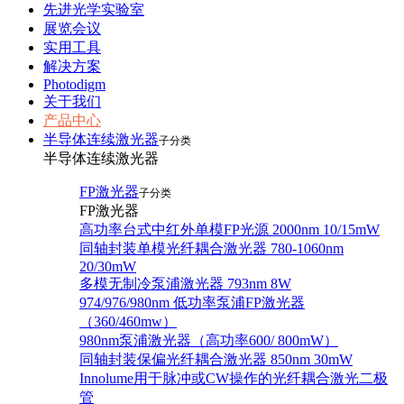
先进光学实验室
展览会议
实用工具
解决方案
Photodigm
关于我们
产品中心
半导体连续激光器
子分类
半导体连续激光器
FP激光器
子分类
FP激光器
高功率台式中红外单模FP光源 2000nm 10/15mW
同轴封装单模光纤耦合激光器 780-1060nm
20/30mW
多模无制冷泵浦激光器 793nm 8W
974/976/980nm 低功率泵浦FP激光器
（360/460mw）
980nm泵浦激光器（高功率600/ 800mW）
同轴封装保偏光纤耦合激光器 850nm 30mW
Innolume用于脉冲或CW操作的光纤耦合激光二极
管