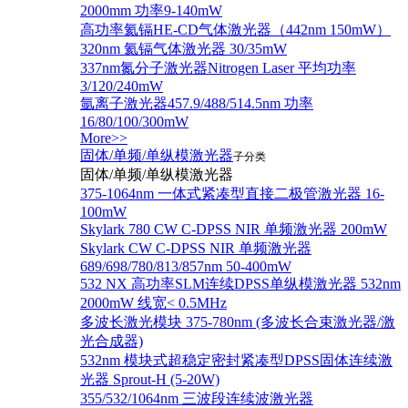
2000mm 功率9-140mW
高功率氦镉HE-CD气体激光器（442nm 150mW）
320nm 氦镉气体激光器 30/35mW
337nm氮分子激光器Nitrogen Laser 平均功率
3/120/240mW
氩离子激光器457.9/488/514.5nm 功率
16/80/100/300mW
More>>
固体/单频/单纵模激光器
子分类
固体/单频/单纵模激光器
375-1064nm 一体式紧凑型直接二极管激光器 16-
100mW
Skylark 780 CW C-DPSS NIR 单频激光器 200mW
Skylark CW C-DPSS NIR 单频激光器
689/698/780/813/857nm 50-400mW
532 NX 高功率SLM连续DPSS单纵模激光器 532nm
2000mW 线宽< 0.5MHz
多波长激光模块 375-780nm (多波长合束激光器/激
光合成器)
532nm 模块式超稳定密封紧凑型DPSS固体连续激
光器 Sprout-H (5-20W)
355/532/1064nm 三波段连续波激光器