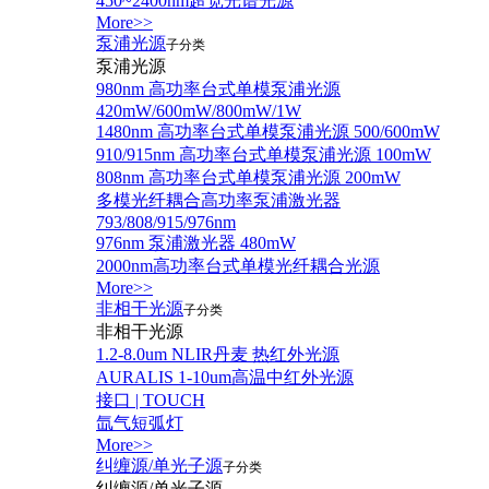
450~2400nm超宽光谱光源
More>>
泵浦光源
子分类
泵浦光源
980nm 高功率台式单模泵浦光源
420mW/600mW/800mW/1W
1480nm 高功率台式单模泵浦光源 500/600mW
910/915nm 高功率台式单模泵浦光源 100mW
808nm 高功率台式单模泵浦光源 200mW
多模光纤耦合高功率泵浦激光器
793/808/915/976nm
976nm 泵浦激光器 480mW
2000nm高功率台式单模光纤耦合光源
More>>
非相干光源
子分类
非相干光源
1.2-8.0um NLIR丹麦 热红外光源
AURALIS 1-10um高温中红外光源
接口 | TOUCH
氙气短弧灯
More>>
纠缠源/单光子源
子分类
纠缠源/单光子源