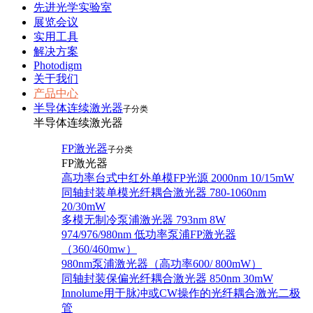
先进光学实验室
展览会议
实用工具
解决方案
Photodigm
关于我们
产品中心
半导体连续激光器
子分类
半导体连续激光器
FP激光器
子分类
FP激光器
高功率台式中红外单模FP光源 2000nm 10/15mW
同轴封装单模光纤耦合激光器 780-1060nm
20/30mW
多模无制冷泵浦激光器 793nm 8W
974/976/980nm 低功率泵浦FP激光器
（360/460mw）
980nm泵浦激光器（高功率600/ 800mW）
同轴封装保偏光纤耦合激光器 850nm 30mW
Innolume用于脉冲或CW操作的光纤耦合激光二极
管