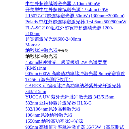
中红外超连续谱激光器 2-10um 50mW
开关型中红外超连续谱光源 1.9-4um 0.9W
L15077-C7超连续谱光源 50mW (1300nm~2000nm)
Polaris 中红外超连续谱激光器 1~4.6um 500/800mW
FLA-SC2100近红外超宽带超连续光源 1200-
2100nm
超宽谱激光光源600-2400nm
More>>
纳秒脉冲激光器
子分类
纳秒脉冲激光器
450nm脉冲激光二极管模组 2W 光谱宽度
(RMS)1nm
905nm 600W 高峰值功率脉冲激光器 8nm光谱宽度
TO56（激光测距仪用）
CAREX 可编程脉冲高功率纳秒紫外光纤激光器
343/515nm
YUCCA UV 紫外光纤脉冲激光器 343/515nm
532nm 亚纳秒微片激光器 HLX-G
532/1064nm风冷高频激光器
1064nm风冷纳秒激光器
1550nm 纳秒高功率脉冲光源
905nm 高峰值功率脉冲激光器 35/75W（高压测试