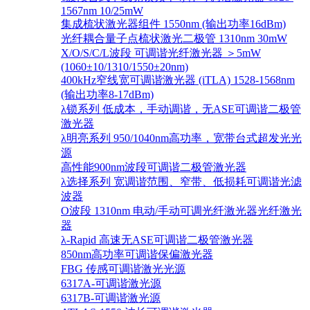
1567nm 10/25mW
集成梳状激光器组件 1550nm (输出功率16dBm)
光纤耦合量子点梳状激光二极管 1310nm 30mW
X/O/S/C/L波段 可调谐光纤激光器 ＞5mW
(1060±10/1310/1550±20nm)
400kHz窄线宽可调谐激光器 (iTLA) 1528-1568nm
(输出功率8-17dBm)
λ锁系列 低成本，手动调谐，无ASE可调谐二极管
激光器
λ明亮系列 950/1040nm高功率，宽带台式超发光光
源
高性能900nm波段可调谐二极管激光器
λ选择系列 宽调谐范围、窄带、低损耗可调谐光滤
波器
O波段 1310nm 电动/手动可调光纤激光器光纤激光
器
λ-Rapid 高速无ASE可调谐二极管激光器
850nm高功率可调谐保偏激光器
FBG 传感可调谐激光光源
6317A-可调谐激光源
6317B-可调谐激光源