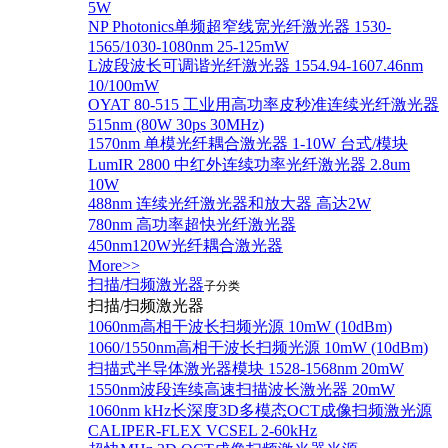
5W
NP Photonics单频超窄线宽光纤激光器 1530-
1565/1030-1080nm 25-125mW
L波段波长可调谐光纤激光器 1554.94-1607.46nm
10/100mW
OYAT 80-515 工业用高功率皮秒准连续光纤激光器
515nm (80W 30ps 30MHz)
1570nm 单模光纤耦合激光器 1-10W 台式/模块
LumIR 2800 中红外连续功率光纤激光器 2.8um
10W
488nm 连续光纤激光器和放大器 高达2W
780nm 高功率超快光纤激光器
450nm120W光纤耦合激光器
More>>
扫描/扫频激光器
子分类
扫描/扫频激光器
1060nm高相干波长扫频光源 10mW (10dBm)
1060/1550nm高相干波长扫频光源 10mW (10dBm)
扫描式半导体激光器模块 1528-1568nm 20mW
1550nm波段连续高速扫描波长激光器 20mW
1060nm kHz长深度3D多模态OCT成像扫频激光源
CALIPER-FLEX VCSEL 2-60kHz