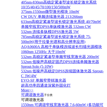
405nm-830nm高稳定紧凑型波长锁定激光系统
10/35/40/45/70/100/150/500mW
375nm-1550nm微型激光模块 10mW
CW DUV 单频连续激光器 213/266nm
633nm高稳定紧凑型波长锁定激光系统 40/70mW
单频窄线宽DPSS单纵模激光器 532nm CW
532nm 连续多纵模DPSS激光器 5W
785nm高稳定紧凑型波长锁定激光系统 75-
500mW(用于拉曼光谱和高分辨率应用)
AQA0600A 高相干单纵模连续波长扫描光源模块
1060nm 1250Hz 大于10mW
532nm 高稳定紧凑型单频窄线宽激光器 200mW
532nm 低噪声高稳定固态DPSS连续单频激光器
Sprout‐Solo (5-10W)
532nm 低噪声高稳定DPSS连续固体激光器 Sprout-
C 3W/4W
EVO-SF 单频窄带铒激光器
超高功率四通道深紫外固化灯
More>>
可调谐激光器
子分类
可调谐激光器
1550nm 可调谐窄线宽激光器 7.6-60mW (多功能可