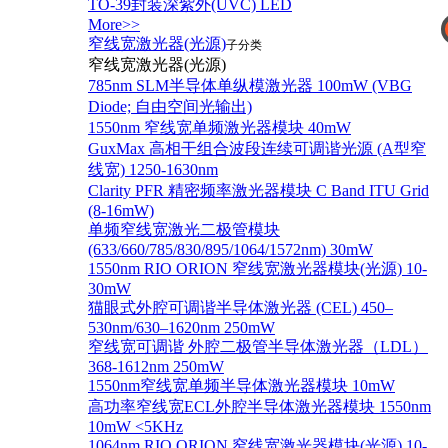
TO-39封装深紫外(UVC) LED
More>>
你
窄线宽激光器(光源)
子分类
窄线宽激光器(光源)
785nm SLM半导体单纵模激光器 100mW (VBG
Diode; 自由空间光输出)
1550nm 窄线宽单频激光器模块 40mW
GuxMax 高相干组合波段连续可调谐光源 (A型窄
线宽) 1250-1630nm
Clarity PFR 精密频率激光器模块 C Band ITU Grid
(8-16mW)
单频窄线宽激光二极管模块
(633/660/785/830/895/1064/1572nm) 30mW
1550nm RIO ORION 窄线宽激光器模块(光源) 10-
30mW
猫眼式外腔可调谐半导体激光器 (CEL) 450–
530nm/630–1620nm 250mW
窄线宽可调谐 外腔二极管半导体激光器（LDL）
368-1612nm 250mW
1550nm窄线宽单频半导体激光器模块 10mW
高功率窄线宽ECL外腔半导体激光器模块 1550nm
10mW <5KHz
1064nm RIO ORION 窄线宽激光器模块(光源) 10-