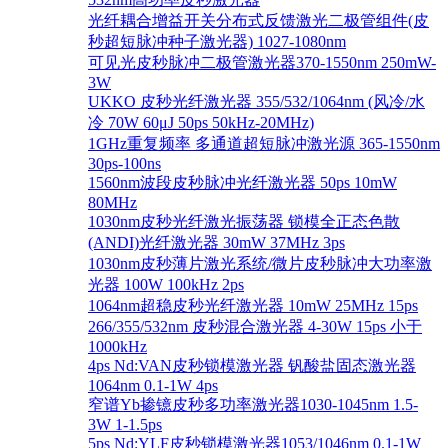
光纤耦合增益开关分布式反馈激光二极管组件(皮
秒超短脉冲种子激光器) 1027-1080nm
可见光皮秒脉冲二极管激光器370-1550nm 250mW-
3W
UKKO 皮秒光纤激光器 355/532/1064nm (风冷/水
冷 70W 60μJ 50ps 50kHz-20MHz)
1GHz重复频率 多通道超短脉冲激光源 365-1550nm
30ps-100ns
1560nm波段皮秒脉冲光纤激光器 50ps 10mW
80MHz
1030nm皮秒光纤激光振荡器 锁模全正态色散
(ANDI)光纤激光器 30mW 37MHz 3ps
1030nm皮秒薄片激光系统/微片皮秒脉冲大功率激
光器 100W 100kHz 2ps
1064nm超稳皮秒光纤激光器 10mW 25MHz 15ps
266/355/532nm 皮秒混合激光器 4-30W 15ps 小于
1000kHz
4ps Nd:VAN皮秒锁模激光器 钒酸盐固态激光器
1064nm 0.1-1W 4ps
窄谱Yb掺镱皮秒多功率激光器1030-1045nm 1.5-
3W 1-1.5ps
5ps Nd:YLF皮秒锁模激光器1053/1046nm 0.1-1W