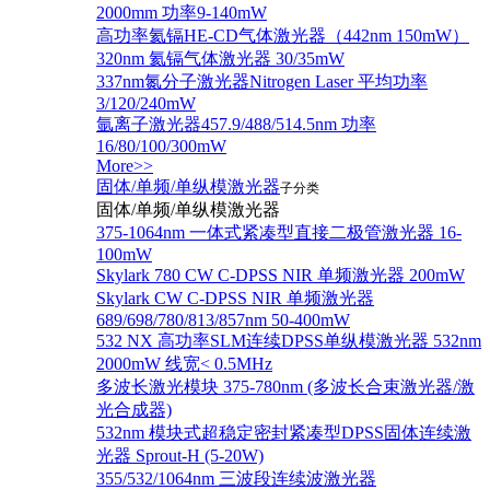
2000mm 功率9-140mW
高功率氦镉HE-CD气体激光器（442nm 150mW）
320nm 氦镉气体激光器 30/35mW
337nm氮分子激光器Nitrogen Laser 平均功率
3/120/240mW
氩离子激光器457.9/488/514.5nm 功率
16/80/100/300mW
More>>
固体/单频/单纵模激光器
子分类
固体/单频/单纵模激光器
375-1064nm 一体式紧凑型直接二极管激光器 16-
100mW
Skylark 780 CW C-DPSS NIR 单频激光器 200mW
Skylark CW C-DPSS NIR 单频激光器
689/698/780/813/857nm 50-400mW
532 NX 高功率SLM连续DPSS单纵模激光器 532nm
2000mW 线宽< 0.5MHz
多波长激光模块 375-780nm (多波长合束激光器/激
光合成器)
532nm 模块式超稳定密封紧凑型DPSS固体连续激
光器 Sprout-H (5-20W)
355/532/1064nm 三波段连续波激光器