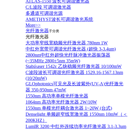
ATLAS-1550 波长可调谐激光器
C/L波段 可调谐激光器
多通道可调谐光源
AMETHYST波长可调谐激光系统
More>>
光纤激光器
子分类
光纤激光器
大功率窄线宽稳频光纤激光器 780nm 1W
中红外宽带可调谐光纤激光器 (超快 3-3.4um)
2800nm中红外超快光纤脉冲激光器振荡器
(~35MHz 2800±5nm 35mW)
Stabiλaser 1542ε 乙炔稳频光纤激光器 10/100mW
C波段波长可调谐光纤激光器 1529.16-1567.13nm
(10/20mW)
GLOphotonics可见光及长波紫外(UV-A)光纤激光
器 350-950nm 47mW
1550nm 高功率单模光纤激光器
1064nm 高功率光纤激光器 2W/10W
1550nm 单模光纤耦合激光器 1~20W (台式)
Denselight 单频超窄线宽激光器 1550nm 10mW（＜
200KHZ）
LumIR 3200 中红外连续功率光纤激光器 3.1-3.3um