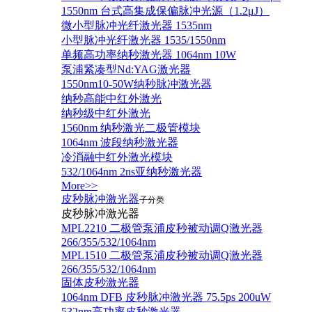
1550nm 台式高集成保偏脉冲光源（1.2μJ）
微小型脉冲光纤激光器 1535nm
小型脉冲光纤激光器 1535/1550nm
单频高功率纳秒激光器 1064nm 10W
泵浦紧凑型Nd:YAG激光器
1550nm10-50W纳秒脉冲激光器
纳秒高能中红外激光
纳秒级中红外激光
1560nm 纳秒激光二极管模块
1064nm 波段纳秒激光器
冷消融中红外激光模块
532/1064nm 2ns亚纳秒激光器
More>>
皮秒脉冲激光器
子分类
皮秒脉冲激光器
​MPL2210 二极管泵浦皮秒被动调Q激光器
266/355/532/1064nm
MPL1510 二极管泵浦皮秒被动调Q激光器
266/355/532/1064nm
固体皮秒激光器
1064nm DFB 皮秒脉冲激光器 75.5ps 200uW
532nm高功率皮秒激光器