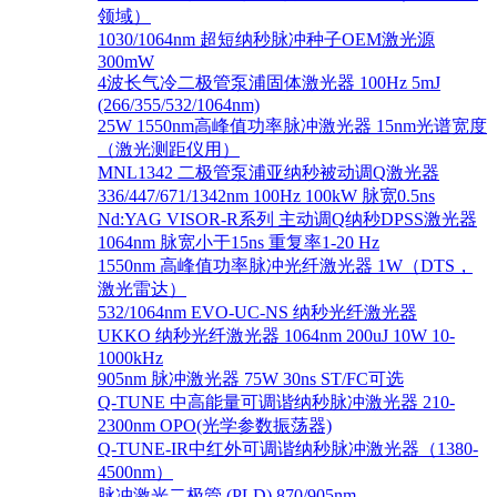
领域）
1030/1064nm 超短纳秒脉冲种子OEM激光源
300mW
4波长气冷二极管泵浦固体激光器 100Hz 5mJ
(266/355/532/1064nm)
25W 1550nm高峰值功率脉冲激光器 15nm光谱宽度
（激光测距仪用）
MNL1342 二极管泵浦亚纳秒被动调Q激光器
336/447/671/1342nm 100Hz 100kW 脉宽0.5ns
Nd:YAG VISOR-R系列 主动调Q纳秒DPSS激光器
1064nm 脉宽小于15ns 重复率1-20 Hz
1550nm 高峰值功率脉冲光纤激光器 1W（DTS，
激光雷达）
532/1064nm EVO-UC-NS 纳秒光纤激光器
UKKO 纳秒光纤激光器 1064nm 200uJ 10W 10-
1000kHz
905nm 脉冲激光器 75W 30ns ST/FC可选
Q-TUNE 中高能量可调谐纳秒脉冲激光器 210-
2300nm OPO(光学参数振荡器)
Q-TUNE-IR中红外可调谐纳秒脉冲激光器（1380-
4500nm）
脉冲激光二极管 (PLD) 870/905nm