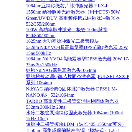
1064nm亚纳秒微芯片脉冲激光器 HLX-I
1550nm 纳秒脉冲光纤激光器（用于DTS) 50W
Green/UV/DUV 高重频便携式纳秒脉冲激光器
532/355/266nm
100W 高功率脉冲激光二极管 100ns脉宽
850/860/905nm
1625nm 大功率脉冲激光二极管模块
532nm Nd:YVO4超高重复率DPSS调Q激光器 25W
15ns 500kHz
1064nm Nd:YVO4高能紧凑型DPSS激光器 20W 17-
35ns 20-250kHz
纳秒Nd:YAG毫焦耳激光头1064nm
亚纳秒被动调Q微芯片固态激光器 ,PULSELAS®-P
系列 1064nm
Nd:YAG 纳秒调Q固体脉冲激光器 DPSSL M-
NANO系列 532/1064nm
TARBO 高重复性二极管泵浦纳秒固体激光器
532nm 300kHz 20ns
水冷二极管泵浦纳秒固态激光器 1064nm (100mJ
1kHz 10ns)
短脉冲二极管模块LDM（波长405-1550nm可选）
1550nm 高集成保偏脉冲光源（模块式）1.2μJ