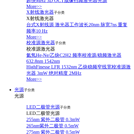
超快MHz 3D OCT成像扫频激光器光源
More>>
X射线激光器
子分类
X射线激光器
台式X射线源 激光器工作波长20nm 脉宽7ns 重复
频率10 Hz
More>>
校准源激光器
子分类
校准源激光器
氦氖He-Ne/乙炔C2H2 频率校准源/稳频激光器
632.8nm 1542nm
HighFinesse LFR 1532nm 乙炔稳频窄线宽校准源激
光器 3mW 绝对精度 2MHz
More>>
光源
子分类
光源
LED二极管光源
子分类
LED二极管光源
255nm 紫外二极管 0.3mW
265nm紫外二极管 0.5mW
275nm 紫外二极管 0.5mW