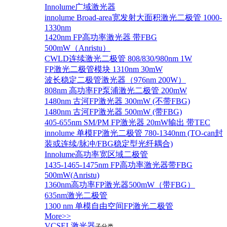
Innolume广域激光器
innolume Broad-area宽发射大面积激光二极管 1000-
1330nm
1420nm FP高功率激光器 带FBG
500mW（Anristu）
CWLD连续激光二极管 808/830/980nm 1W
FP激光二极管模块 1310nm 30mW
波长稳定二极管激光器（976nm 200W）
808nm 高功率FP泵浦激光二极管 200mW
1480nm 古河FP激光器 300mW (不带FBG)
1480nm 古河FP激光器 500mW (带FBG)
405-655nm SM/PM FP激光器 20mW输出 带TEC
innolume 单模FP激光二极管 780-1340nm (TO-can封
装或连续/脉冲/FBG稳定型光纤耦合)
Innolume高功率宽区域二极管
1435-1465-1475nm FP高功率激光器带FBG
500mW(Anristu)
1360nm高功率FP激光器500mW（带FBG）
635nm激光二极管
1300 nm 单模自由空间FP激光二极管
More>>
VCSEL激光器
子分类