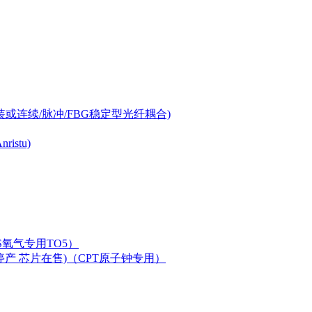
-can封装或连续/脉冲/FBG稳定型光纤耦合)
istu)
LAS氧气专用TO5）
二极管已停产 芯片在售)（CPT原子钟专用）