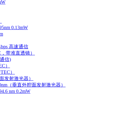
mW
）
m 0.13mW
m
Gbps 高速通信
EC，带准直透镜）
速通信)
EC）
TEC）
外腔面发射激光器）
0-750nm（垂直外腔面发射激光器）
 nm 0.2mW