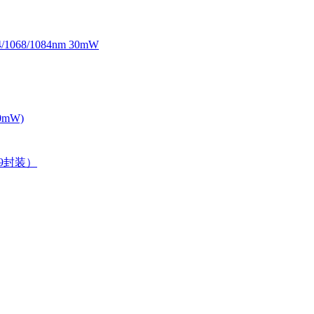
068/1084nm 30mW
0mW)
39封装）