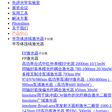
先进光学实验室
展览会议
实用工具
解决方案
Photodigm
关于我们
产品中心
半导体连续激光器
子分类
半导体连续激光器
FP激光器
子分类
FP激光器
高功率台式中红外单模FP光源 2000nm 10/15mW
同轴封装单模光纤耦合激光器 780-1060nm 20/30mW
多模无制冷泵浦激光器 793nm 8W
974/976/980nm 低功率泵浦FP激光器（360/460mw）
980nm泵浦激光器（高功率600/ 800mW）
同轴封装保偏光纤耦合激光器 850nm 30mW
Innolume用于脉冲或CW操作的光纤耦合激光二极管
Innolume广域激光器
innolume Broad-area宽发射大面积激光二极管 1000-1
1420nm FP高功率激光器 带FBG 500mW（Anristu）