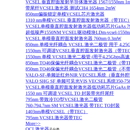
VCSEL 垂直腔面发射半导体激光器 1567/1550nm 1
带尾纤VCSEL激光器 测试CH4 1654nm 2mW
850nm偏振锁定单模VCSEL芯片激光器
1310 nm单模VCSEL 垂直腔面发射激光器（带TEC
VCSEL单模垂直腔面发射激光器低功耗芯片GaAs 795n
超低噪声1550NM VCSEL驱动模块LDm-vcsel-1550n
VCSEL 单模垂直腔面发射激光器 760nm 0.3mW
850nm 单模光纤耦合 VCSEL 激光二极管 用于 4.25
1550nm 可调谐VCSEL垂直腔面发射激光器（带T
1550nm 单模 VCSEL激光二极管 (用于4.25Gbps高
850nm TO46保偏光纤耦合VCSEL激光二极管（带T
850nm TO46保偏光纤耦合VCSEL激光二极管（不带
VALO-SF-单频近红外NIR VECSEL系统（垂直
VALO SHG SF 单频可见光VIS VECSEL系统35
VCSEL单模垂直腔面发射激光器低功耗芯片GaAs 894.6
1550 nm 可调谐 VCSEL TO 封装带光纤尾纤
795nm 带致冷TO型VCSEL激光二极管
760-794.7nm SM VCSEL激光器 带TEC TO封装
1403nm单模VCSEL（带TEC）
795nm VCSEL激光器带TEC
More>>
QCL激光器
子分类