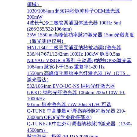
领域）
1030/1064nm 超短纳秒脉冲种子OEM激光源
300mW
4波长气冷二极管泵浦固体激光器 100Hz 5mJ
(266/355/532/1064nm)
25W 1550nm高峰值功率脉冲激光器 15nm光谱宽度
（激光测距仪用）
MNL1342 二极管泵浦亚纳秒被动调Q激光器
336/447/671/1342nm 100Hz 100kW 脉宽0.5ns
Nd:YAG VISOR-R系列 主动调Q纳秒DPSS激光器
1064nm 脉宽小于15ns 重复率1-20 Hz
1550nm 高峰值功率脉冲光纤激光器 1W（DTS，
激光雷达）
532/1064nm EVO-UC-NS 纳秒光纤激光器
UKKO 纳秒光纤激光器 1064nm 200uJ 10W 10-
1000kHz
905nm 脉冲激光器 75W 30ns ST/FC可选
Q-TUNE 中高能量可调谐纳秒脉冲激光器 210-
2300nm OPO(光学参数振荡器)
Q-TUNE-IR中红外可调谐纳秒脉冲激光器（1380-
4500nm）
脉冲激光二极管 (PLD) 870/905nm