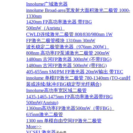
Innolume广域激光器
innolume Broad-area宽发射大面积激光二极管 1000-
1330nm
1420nm FP高功率激光器 带FBG
500mW（Anristu）
CWLD连续激光二极管 808/830/980nm 1W
FP激光二极管模块 1310nm 30mW
波长稳定二极管激光器（976nm 200W）
808nm 高功率FP泵浦激光二极管 200mW
1480nm 古河FP激光器 300mW (不带FBG)
1480nm 古河FP激光器 500mW (带FBG)
405-655nm SM/PM FP激光器 20mW输出 带TEC
innolume 单模FP激光二极管 780-1340nm (TO-can封
装或连续/脉冲/FBG稳定型光纤耦合)
Innolume高功率宽区域二极管
1435-1465-1475nm FP高功率激光器带FBG
500mW(Anristu)
1360nm高功率FP激光器500mW（带FBG）
635nm激光二极管
1300 nm 单模自由空间FP激光二极管
More>>
VCSEL激光器
子分类