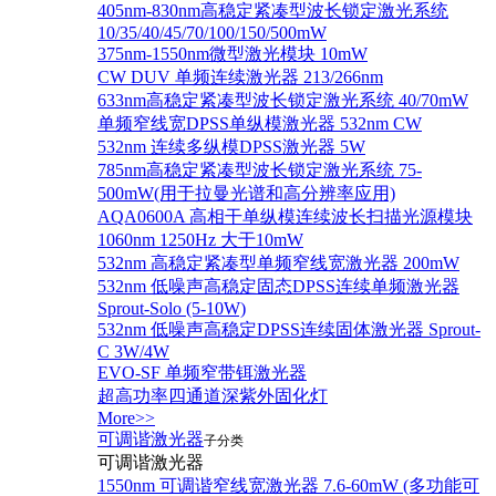
405nm-830nm高稳定紧凑型波长锁定激光系统
10/35/40/45/70/100/150/500mW
375nm-1550nm微型激光模块 10mW
CW DUV 单频连续激光器 213/266nm
633nm高稳定紧凑型波长锁定激光系统 40/70mW
单频窄线宽DPSS单纵模激光器 532nm CW
532nm 连续多纵模DPSS激光器 5W
785nm高稳定紧凑型波长锁定激光系统 75-
500mW(用于拉曼光谱和高分辨率应用)
AQA0600A 高相干单纵模连续波长扫描光源模块
1060nm 1250Hz 大于10mW
532nm 高稳定紧凑型单频窄线宽激光器 200mW
532nm 低噪声高稳定固态DPSS连续单频激光器
Sprout‐Solo (5-10W)
532nm 低噪声高稳定DPSS连续固体激光器 Sprout-
C 3W/4W
EVO-SF 单频窄带铒激光器
超高功率四通道深紫外固化灯
More>>
可调谐激光器
子分类
可调谐激光器
1550nm 可调谐窄线宽激光器 7.6-60mW (多功能可