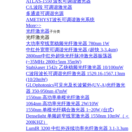
ATLAS-1550 波长可调谐激光器
C/L波段 可调谐激光器
多通道可调谐光源
AMETHYST波长可调谐激光系统
More>>
光纤激光器
子分类
光纤激光器
大功率窄线宽稳频光纤激光器 780nm 1W
中红外宽带可调谐光纤激光器 (超快 3-3.4um)
2800nm中红外超快光纤脉冲激光器振荡器
(~35MHz 2800±5nm 35mW)
Stabiλaser 1542ε 乙炔稳频光纤激光器 10/100mW
C波段波长可调谐光纤激光器 1529.16-1567.13nm
(10/20mW)
GLOphotonics可见光及长波紫外(UV-A)光纤激光
器 350-950nm 47mW
1550nm 高功率单模光纤激光器
1064nm 高功率光纤激光器 2W/10W
1550nm 单模光纤耦合激光器 1~20W (台式)
Denselight 单频超窄线宽激光器 1550nm 10mW（＜
200KHZ）
LumIR 3200 中红外连续功率光纤激光器 3.1-3.3um