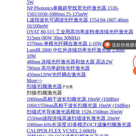
5W
NP Photonics单频超窄线宽光纤激光器 1530-
1565/1030-1080nm 25-125mW
L波段波长可调谐光纤激光器 1554.94-1607.46nm
10/100mW
这款价格最
OYAT 80-515 工业用高功率皮秒准连续光纤激光器
515nm (80W 30ps 30MHz)
1570nm 单模光纤耦合激光器 1-10W 台式/模块
这款产品有
LumIR 2800 中红外连续功率光纤激光器 2.8um
10W
488nm 连续光纤激光器和放大器 高达2W
780nm 高功率超快光纤激光器
450nm120W光纤耦合激光器
More>>
扫描/扫频激光器
子分类
扫描/扫频激光器
1060nm高相干波长扫频光源 10mW (10dBm)
1060/1550nm高相干波长扫频光源 10mW (10dBm)
扫描式半导体激光器模块 1528-1568nm 20mW
1550nm波段连续高速扫描波长激光器 20mW
1060nm kHz长深度3D多模态OCT成像扫频激光源
CALIPER-FLEX VCSEL 2-60kHz