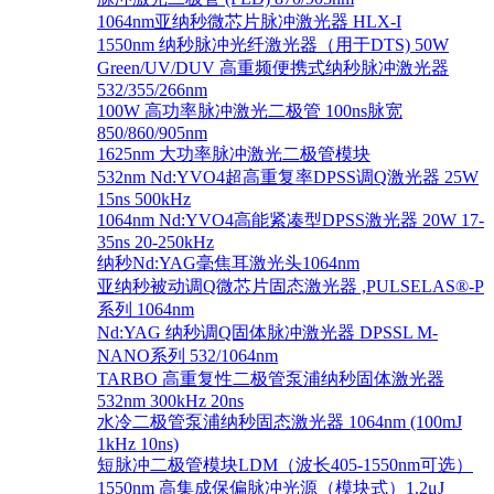
1064nm亚纳秒微芯片脉冲激光器 HLX-I
1550nm 纳秒脉冲光纤激光器（用于DTS) 50W
Green/UV/DUV 高重频便携式纳秒脉冲激光器
532/355/266nm
100W 高功率脉冲激光二极管 100ns脉宽
850/860/905nm
1625nm 大功率脉冲激光二极管模块
532nm Nd:YVO4超高重复率DPSS调Q激光器 25W
15ns 500kHz
1064nm Nd:YVO4高能紧凑型DPSS激光器 20W 17-
35ns 20-250kHz
纳秒Nd:YAG毫焦耳激光头1064nm
亚纳秒被动调Q微芯片固态激光器 ,PULSELAS®-P
系列 1064nm
Nd:YAG 纳秒调Q固体脉冲激光器 DPSSL M-
NANO系列 532/1064nm
TARBO 高重复性二极管泵浦纳秒固体激光器
532nm 300kHz 20ns
水冷二极管泵浦纳秒固态激光器 1064nm (100mJ
1kHz 10ns)
短脉冲二极管模块LDM（波长405-1550nm可选）
1550nm 高集成保偏脉冲光源（模块式）1.2μJ