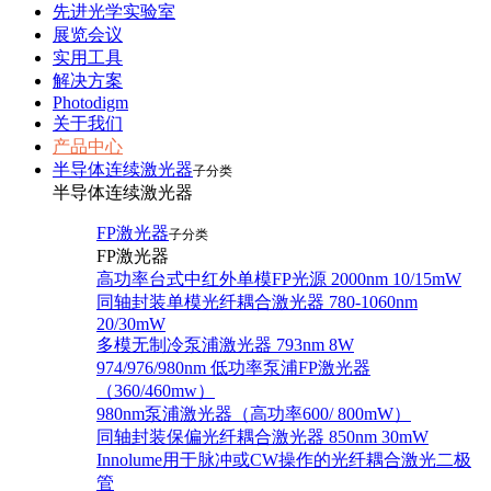
先进光学实验室
展览会议
实用工具
解决方案
Photodigm
关于我们
产品中心
半导体连续激光器
子分类
半导体连续激光器
FP激光器
子分类
FP激光器
高功率台式中红外单模FP光源 2000nm 10/15mW
同轴封装单模光纤耦合激光器 780-1060nm
20/30mW
多模无制冷泵浦激光器 793nm 8W
974/976/980nm 低功率泵浦FP激光器
（360/460mw）
980nm泵浦激光器（高功率600/ 800mW）
同轴封装保偏光纤耦合激光器 850nm 30mW
Innolume用于脉冲或CW操作的光纤耦合激光二极
管