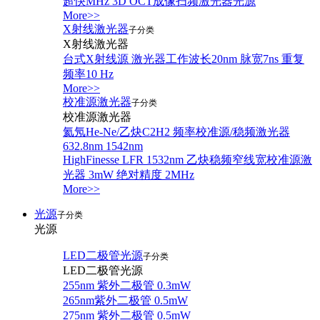
超快MHz 3D OCT成像扫频激光器光源
More>>
X射线激光器
子分类
X射线激光器
台式X射线源 激光器工作波长20nm 脉宽7ns 重复
频率10 Hz
More>>
校准源激光器
子分类
校准源激光器
氦氖He-Ne/乙炔C2H2 频率校准源/稳频激光器
632.8nm 1542nm
HighFinesse LFR 1532nm 乙炔稳频窄线宽校准源激
光器 3mW 绝对精度 2MHz
More>>
光源
子分类
光源
LED二极管光源
子分类
LED二极管光源
255nm 紫外二极管 0.3mW
265nm紫外二极管 0.5mW
275nm 紫外二极管 0.5mW