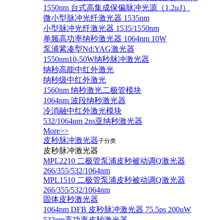
1550nm 台式高集成保偏脉冲光源（1.2μJ）
微小型脉冲光纤激光器 1535nm
小型脉冲光纤激光器 1535/1550nm
单频高功率纳秒激光器 1064nm 10W
泵浦紧凑型Nd:YAG激光器
1550nm10-50W纳秒脉冲激光器
纳秒高能中红外激光
纳秒级中红外激光
1560nm 纳秒激光二极管模块
1064nm 波段纳秒激光器
冷消融中红外激光模块
532/1064nm 2ns亚纳秒激光器
More>>
皮秒脉冲激光器
子分类
皮秒脉冲激光器
​MPL2210 二极管泵浦皮秒被动调Q激光器
266/355/532/1064nm
MPL1510 二极管泵浦皮秒被动调Q激光器
266/355/532/1064nm
固体皮秒激光器
1064nm DFB 皮秒脉冲激光器 75.5ps 200uW
532nm高功率皮秒激光器