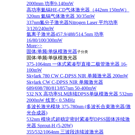
2000mm 功率9-140mW
高功率氦镉HE-CD气体激光器（442nm 150mW）
320nm 氦镉气体激光器 30/35mW
337nm氮分子激光器Nitrogen Laser 平均功率
3/120/240mW
氩离子激光器457.9/488/514.5nm 功率
16/80/100/300mW
More>>
固体/单频/单纵模激光器
子分类
固体/单频/单纵模激光器
375-1064nm 一体式紧凑型直接二极管激光器 16-
100mW
Skylark 780 CW C-DPSS NIR 单频激光器 200mW
Skylark CW C-DPSS NIR 单频激光器
689/698/780/813/857nm 50-400mW
532 NX 高功率SLM连续DPSS单纵模激光器 532nm
2000mW 线宽< 0.5MHz
多波长激光模块 375-780nm (多波长合束激光器/激
光合成器)
532nm 模块式超稳定密封紧凑型DPSS固体连续激
光器 Sprout-H (5-20W)
355/532/1064nm 三波段连续波激光器