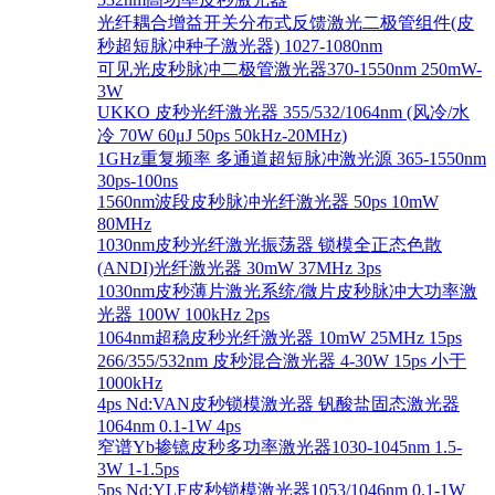
光纤耦合增益开关分布式反馈激光二极管组件(皮
秒超短脉冲种子激光器) 1027-1080nm
可见光皮秒脉冲二极管激光器370-1550nm 250mW-
3W
UKKO 皮秒光纤激光器 355/532/1064nm (风冷/水
冷 70W 60μJ 50ps 50kHz-20MHz)
1GHz重复频率 多通道超短脉冲激光源 365-1550nm
30ps-100ns
1560nm波段皮秒脉冲光纤激光器 50ps 10mW
80MHz
1030nm皮秒光纤激光振荡器 锁模全正态色散
(ANDI)光纤激光器 30mW 37MHz 3ps
1030nm皮秒薄片激光系统/微片皮秒脉冲大功率激
光器 100W 100kHz 2ps
1064nm超稳皮秒光纤激光器 10mW 25MHz 15ps
266/355/532nm 皮秒混合激光器 4-30W 15ps 小于
1000kHz
4ps Nd:VAN皮秒锁模激光器 钒酸盐固态激光器
1064nm 0.1-1W 4ps
窄谱Yb掺镱皮秒多功率激光器1030-1045nm 1.5-
3W 1-1.5ps
5ps Nd:YLF皮秒锁模激光器1053/1046nm 0.1-1W