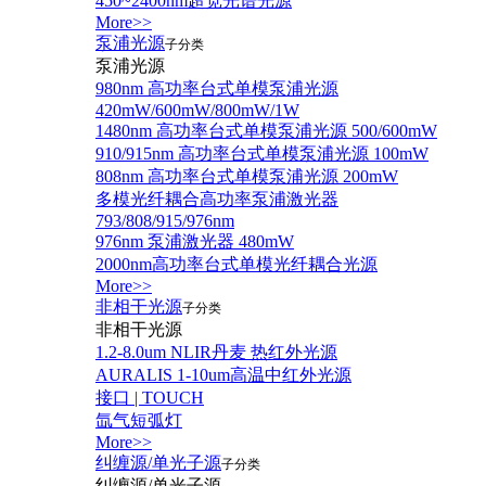
450~2400nm超宽光谱光源
More>>
泵浦光源
子分类
泵浦光源
980nm 高功率台式单模泵浦光源
420mW/600mW/800mW/1W
1480nm 高功率台式单模泵浦光源 500/600mW
910/915nm 高功率台式单模泵浦光源 100mW
808nm 高功率台式单模泵浦光源 200mW
多模光纤耦合高功率泵浦激光器
793/808/915/976nm
976nm 泵浦激光器 480mW
2000nm高功率台式单模光纤耦合光源
More>>
非相干光源
子分类
非相干光源
1.2-8.0um NLIR丹麦 热红外光源
AURALIS 1-10um高温中红外光源
接口 | TOUCH
氙气短弧灯
More>>
纠缠源/单光子源
子分类
纠缠源/单光子源