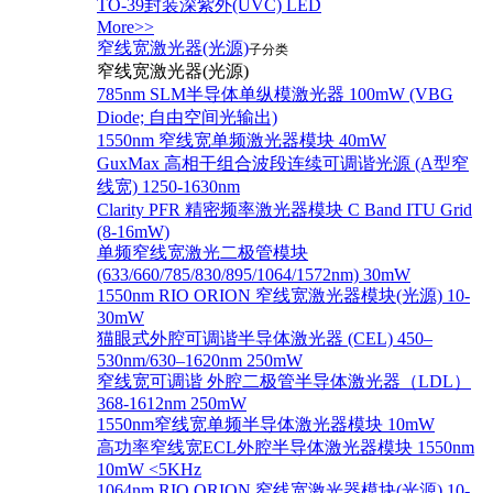
TO-39封装深紫外(UVC) LED
More>>
窄线宽激光器(光源)
子分类
窄线宽激光器(光源)
785nm SLM半导体单纵模激光器 100mW (VBG
Diode; 自由空间光输出)
1550nm 窄线宽单频激光器模块 40mW
GuxMax 高相干组合波段连续可调谐光源 (A型窄
线宽) 1250-1630nm
Clarity PFR 精密频率激光器模块 C Band ITU Grid
(8-16mW)
单频窄线宽激光二极管模块
(633/660/785/830/895/1064/1572nm) 30mW
1550nm RIO ORION 窄线宽激光器模块(光源) 10-
30mW
猫眼式外腔可调谐半导体激光器 (CEL) 450–
530nm/630–1620nm 250mW
窄线宽可调谐 外腔二极管半导体激光器（LDL）
368-1612nm 250mW
1550nm窄线宽单频半导体激光器模块 10mW
高功率窄线宽ECL外腔半导体激光器模块 1550nm
10mW <5KHz
1064nm RIO ORION 窄线宽激光器模块(光源) 10-