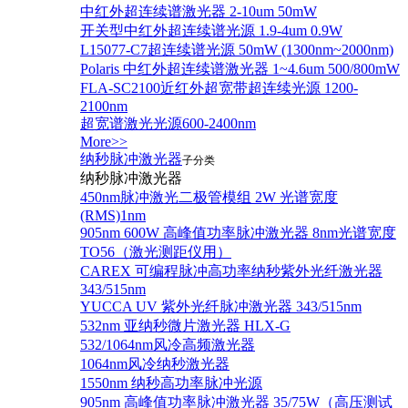
中红外超连续谱激光器 2-10um 50mW
开关型中红外超连续谱光源 1.9-4um 0.9W
L15077-C7超连续谱光源 50mW (1300nm~2000nm)
Polaris 中红外超连续谱激光器 1~4.6um 500/800mW
FLA-SC2100近红外超宽带超连续光源 1200-
2100nm
超宽谱激光光源600-2400nm
More>>
纳秒脉冲激光器
子分类
纳秒脉冲激光器
450nm脉冲激光二极管模组 2W 光谱宽度
(RMS)1nm
905nm 600W 高峰值功率脉冲激光器 8nm光谱宽度
TO56（激光测距仪用）
CAREX 可编程脉冲高功率纳秒紫外光纤激光器
343/515nm
YUCCA UV 紫外光纤脉冲激光器 343/515nm
532nm 亚纳秒微片激光器 HLX-G
532/1064nm风冷高频激光器
1064nm风冷纳秒激光器
1550nm 纳秒高功率脉冲光源
905nm 高峰值功率脉冲激光器 35/75W（高压测试