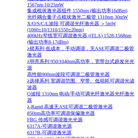
1567nm 10/25mW
集成梳状激光器组件 1550nm (输出功率16dBm)
光纤耦合量子点梳状激光二极管 1310nm 30mW
X/O/S/C/L波段 可调谐光纤激光器 ＞5mW
(1060±10/1310/1550±20nm)
400kHz窄线宽可调谐激光器 (iTLA) 1528-1568nm
(输出功率8-17dBm)
λ锁系列 低成本，手动调谐，无ASE可调谐二极管
激光器
λ明亮系列 950/1040nm高功率，宽带台式超发光光
源
高性能900nm波段可调谐二极管激光器
λ选择系列 宽调谐范围、窄带、低损耗可调谐光滤
波器
O波段 1310nm 电动/手动可调光纤激光器光纤激光
器
λ-Rapid 高速无ASE可调谐二极管激光器
850nm高功率可调谐保偏激光器
FBG 传感可调谐激光光源
6317A-可调谐激光源
6317B-可调谐激光源