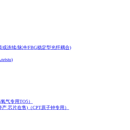
-can封装或连续/脉冲/FBG稳定型光纤耦合)
istu)
LAS氧气专用TO5）
二极管已停产 芯片在售)（CPT原子钟专用）