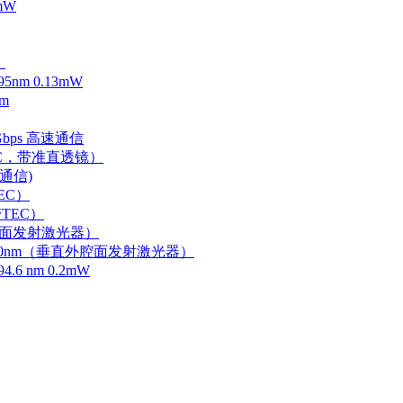
mW
）
m 0.13mW
m
Gbps 高速通信
EC，带准直透镜）
速通信)
EC）
TEC）
外腔面发射激光器）
0-750nm（垂直外腔面发射激光器）
 nm 0.2mW