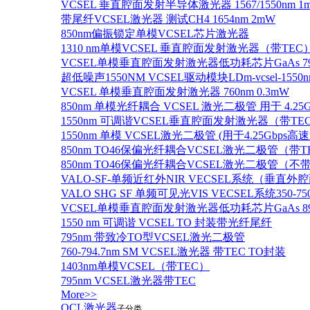
VCSEL 垂直腔面发射半导体激光器 1567/1550nm 1
带尾纤VCSEL激光器 测试CH4 1654nm 2mW
850nm偏振锁定单模VCSEL芯片激光器
1310 nm单模VCSEL 垂直腔面发射激光器（带TEC
VCSEL单模垂直腔面发射激光器低功耗芯片GaAs 795n
超低噪声1550NM VCSEL驱动模块LDm-vcsel-1550n
VCSEL 单模垂直腔面发射激光器 760nm 0.3mW
850nm 单模光纤耦合 VCSEL 激光二极管 用于 4.25
1550nm 可调谐VCSEL垂直腔面发射激光器（带T
1550nm 单模 VCSEL激光二极管 (用于4.25Gbps高
850nm TO46保偏光纤耦合VCSEL激光二极管（带T
850nm TO46保偏光纤耦合VCSEL激光二极管（不带
VALO-SF-单频近红外NIR VECSEL系统（垂直
VALO SHG SF 单频可见光VIS VECSEL系统35
VCSEL单模垂直腔面发射激光器低功耗芯片GaAs 894.6
1550 nm 可调谐 VCSEL TO 封装带光纤尾纤
795nm 带致冷TO型VCSEL激光二极管
760-794.7nm SM VCSEL激光器 带TEC TO封装
1403nm单模VCSEL（带TEC）
795nm VCSEL激光器带TEC
More>>
QCL激光器
子分类