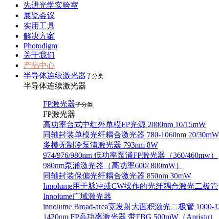
先进光学实验室
展览会议
实用工具
解决方案
Photodigm
关于我们
产品中心
半导体连续激光器
子分类
半导体连续激光器
FP激光器
子分类
FP激光器
高功率台式中红外单模FP光源 2000nm 10/15mW
同轴封装单模光纤耦合激光器 780-1060nm 20/30mW
多模无制冷泵浦激光器 793nm 8W
974/976/980nm 低功率泵浦FP激光器（360/460mw）
980nm泵浦激光器（高功率600/ 800mW）
同轴封装保偏光纤耦合激光器 850nm 30mW
Innolume用于脉冲或CW操作的光纤耦合激光二极管
Innolume广域激光器
innolume Broad-area宽发射大面积激光二极管 1000-1
1420nm FP高功率激光器 带FBG 500mW（Anristu）