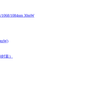
068/1084nm 30mW
0mW)
39封装）