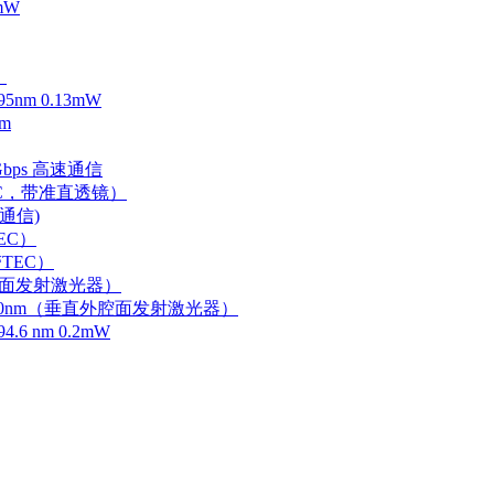
mW
）
m 0.13mW
m
Gbps 高速通信
EC，带准直透镜）
速通信)
EC）
TEC）
外腔面发射激光器）
0-750nm（垂直外腔面发射激光器）
 nm 0.2mW