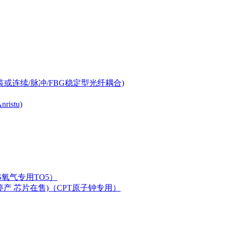
-can封装或连续/脉冲/FBG稳定型光纤耦合)
istu)
LAS氧气专用TO5）
二极管已停产 芯片在售)（CPT原子钟专用）