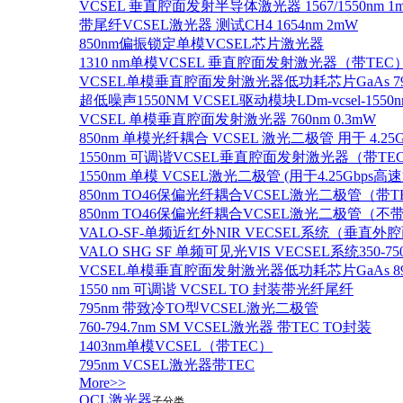
VCSEL 垂直腔面发射半导体激光器 1567/1550nm 1
带尾纤VCSEL激光器 测试CH4 1654nm 2mW
850nm偏振锁定单模VCSEL芯片激光器
1310 nm单模VCSEL 垂直腔面发射激光器（带TEC
VCSEL单模垂直腔面发射激光器低功耗芯片GaAs 795n
超低噪声1550NM VCSEL驱动模块LDm-vcsel-1550n
VCSEL 单模垂直腔面发射激光器 760nm 0.3mW
850nm 单模光纤耦合 VCSEL 激光二极管 用于 4.25
1550nm 可调谐VCSEL垂直腔面发射激光器（带T
1550nm 单模 VCSEL激光二极管 (用于4.25Gbps高
850nm TO46保偏光纤耦合VCSEL激光二极管（带T
850nm TO46保偏光纤耦合VCSEL激光二极管（不带
VALO-SF-单频近红外NIR VECSEL系统（垂直
VALO SHG SF 单频可见光VIS VECSEL系统35
VCSEL单模垂直腔面发射激光器低功耗芯片GaAs 894.6
1550 nm 可调谐 VCSEL TO 封装带光纤尾纤
795nm 带致冷TO型VCSEL激光二极管
760-794.7nm SM VCSEL激光器 带TEC TO封装
1403nm单模VCSEL（带TEC）
795nm VCSEL激光器带TEC
More>>
QCL激光器
子分类