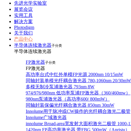
先进光学实验室
展览会议
实用工具
解决方案
Photodigm
关于我们
产品中心
半导体连续激光器
子分类
半导体连续激光器
FP激光器
子分类
FP激光器
高功率台式中红外单模FP光源 2000nm 10/15mW
同轴封装单模光纤耦合激光器 780-1060nm 20/30mW
多模无制冷泵浦激光器 793nm 8W
974/976/980nm 低功率泵浦FP激光器（360/460mw）
980nm泵浦激光器（高功率600/ 800mW）
同轴封装保偏光纤耦合激光器 850nm 30mW
Innolume用于脉冲或CW操作的光纤耦合激光二极管
Innolume广域激光器
innolume Broad-area宽发射大面积激光二极管 1000-1
1420nm FP高功率激光器 带FBG 500mW（Anristu）