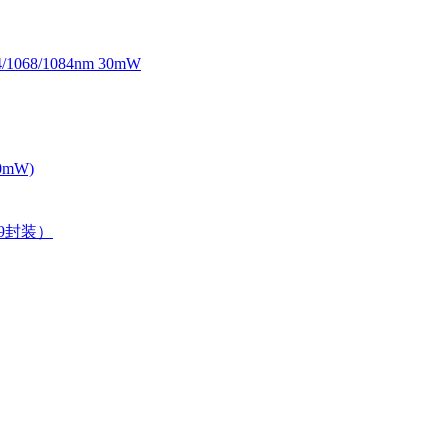
068/1084nm 30mW
0mW)
39封装）