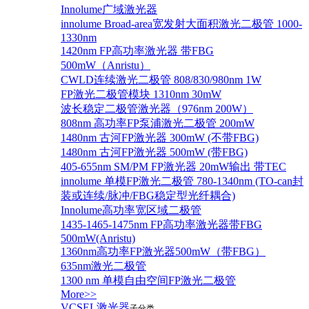
Innolume广域激光器
innolume Broad-area宽发射大面积激光二极管 1000-
1330nm
1420nm FP高功率激光器 带FBG
500mW（Anristu）
CWLD连续激光二极管 808/830/980nm 1W
FP激光二极管模块 1310nm 30mW
波长稳定二极管激光器（976nm 200W）
808nm 高功率FP泵浦激光二极管 200mW
1480nm 古河FP激光器 300mW (不带FBG)
1480nm 古河FP激光器 500mW (带FBG)
405-655nm SM/PM FP激光器 20mW输出 带TEC
innolume 单模FP激光二极管 780-1340nm (TO-can封
装或连续/脉冲/FBG稳定型光纤耦合)
Innolume高功率宽区域二极管
1435-1465-1475nm FP高功率激光器带FBG
500mW(Anristu)
1360nm高功率FP激光器500mW（带FBG）
635nm激光二极管
1300 nm 单模自由空间FP激光二极管
More>>
VCSEL激光器
子分类