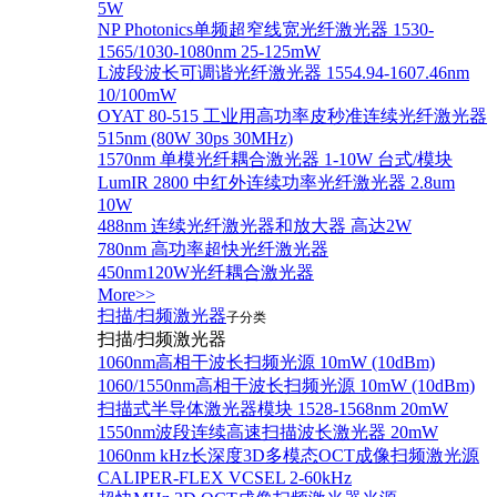
5W
NP Photonics单频超窄线宽光纤激光器 1530-
1565/1030-1080nm 25-125mW
L波段波长可调谐光纤激光器 1554.94-1607.46nm
10/100mW
OYAT 80-515 工业用高功率皮秒准连续光纤激光器
515nm (80W 30ps 30MHz)
1570nm 单模光纤耦合激光器 1-10W 台式/模块
LumIR 2800 中红外连续功率光纤激光器 2.8um
10W
488nm 连续光纤激光器和放大器 高达2W
780nm 高功率超快光纤激光器
450nm120W光纤耦合激光器
More>>
扫描/扫频激光器
子分类
扫描/扫频激光器
1060nm高相干波长扫频光源 10mW (10dBm)
1060/1550nm高相干波长扫频光源 10mW (10dBm)
扫描式半导体激光器模块 1528-1568nm 20mW
1550nm波段连续高速扫描波长激光器 20mW
1060nm kHz长深度3D多模态OCT成像扫频激光源
CALIPER-FLEX VCSEL 2-60kHz