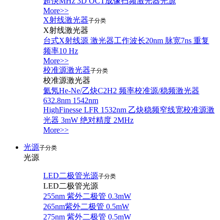
超快MHz 3D OCT成像扫频激光器光源
More>>
X射线激光器
子分类
X射线激光器
台式X射线源 激光器工作波长20nm 脉宽7ns 重复
频率10 Hz
More>>
校准源激光器
子分类
校准源激光器
氦氖He-Ne/乙炔C2H2 频率校准源/稳频激光器
632.8nm 1542nm
HighFinesse LFR 1532nm 乙炔稳频窄线宽校准源激
光器 3mW 绝对精度 2MHz
More>>
光源
子分类
光源
LED二极管光源
子分类
LED二极管光源
255nm 紫外二极管 0.3mW
265nm紫外二极管 0.5mW
275nm 紫外二极管 0.5mW