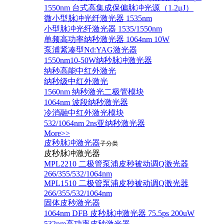
1550nm 台式高集成保偏脉冲光源（1.2μJ）
微小型脉冲光纤激光器 1535nm
小型脉冲光纤激光器 1535/1550nm
单频高功率纳秒激光器 1064nm 10W
泵浦紧凑型Nd:YAG激光器
1550nm10-50W纳秒脉冲激光器
纳秒高能中红外激光
纳秒级中红外激光
1560nm 纳秒激光二极管模块
1064nm 波段纳秒激光器
冷消融中红外激光模块
532/1064nm 2ns亚纳秒激光器
More>>
皮秒脉冲激光器
子分类
皮秒脉冲激光器
​MPL2210 二极管泵浦皮秒被动调Q激光器
266/355/532/1064nm
MPL1510 二极管泵浦皮秒被动调Q激光器
266/355/532/1064nm
固体皮秒激光器
1064nm DFB 皮秒脉冲激光器 75.5ps 200uW
532nm高功率皮秒激光器