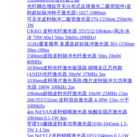
光纤耦合增益开关分布式反馈激光二极管组件(皮
秒超短脉冲种子激光器) 1027-1080nm
可见光皮秒脉冲二极管激光器370-1550nm 250mW-
3W
UKKO 皮秒光纤激光器 355/532/1064nm (风冷/水
冷 70W 60μJ 50ps 50kHz-20MHz)
1GHz重复频率 多通道超短脉冲激光源 365-1550nm
30ps-100ns
1560nm波段皮秒脉冲光纤激光器 50ps 10mW
80MHz
1030nm皮秒光纤激光振荡器 锁模全正态色散
(ANDI)光纤激光器 30mW 37MHz 3ps
1030nm皮秒薄片激光系统/微片皮秒脉冲大功率激
光器 100W 100kHz 2ps
1064nm超稳皮秒光纤激光器 10mW 25MHz 15ps
266/355/532nm 皮秒混合激光器 4-30W 15ps 小于
1000kHz
4ps Nd:VAN皮秒锁模激光器 钒酸盐固态激光器
1064nm 0.1-1W 4ps
窄谱Yb掺镱皮秒多功率激光器1030-1045nm 1.5-
3W 1-1.5ps
5ps Nd:YLF皮秒锁模激光器1053/1046nm 0.1-1W