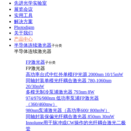
先进光学实验室
展览会议
实用工具
解决方案
Photodigm
关于我们
产品中心
半导体连续激光器
子分类
半导体连续激光器
FP激光器
子分类
FP激光器
高功率台式中红外单模FP光源 2000nm 10/15mW
同轴封装单模光纤耦合激光器 780-1060nm
20/30mW
多模无制冷泵浦激光器 793nm 8W
974/976/980nm 低功率泵浦FP激光器
（360/460mw）
980nm泵浦激光器（高功率600/ 800mW）
同轴封装保偏光纤耦合激光器 850nm 30mW
Innolume用于脉冲或CW操作的光纤耦合激光二极
管