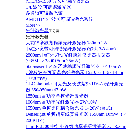
ATLAS-1550 波长可调谐激光器
C/L波段 可调谐激光器
多通道可调谐光源
AMETHYST波长可调谐激光系统
More>>
光纤激光器
子分类
光纤激光器
大功率窄线宽稳频光纤激光器 780nm 1W
中红外宽带可调谐光纤激光器 (超快 3-3.4um)
2800nm中红外超快光纤脉冲激光器振荡器
(~35MHz 2800±5nm 35mW)
Stabiλaser 1542ε 乙炔稳频光纤激光器 10/100mW
C波段波长可调谐光纤激光器 1529.16-1567.13nm
(10/20mW)
GLOphotonics可见光及长波紫外(UV-A)光纤激光
器 350-950nm 47mW
1550nm 高功率单模光纤激光器
1064nm 高功率光纤激光器 2W/10W
1550nm 单模光纤耦合激光器 1~20W (台式)
Denselight 单频超窄线宽激光器 1550nm 10mW（＜
200KHZ）
LumIR 3200 中红外连续功率光纤激光器 3.1-3.3um