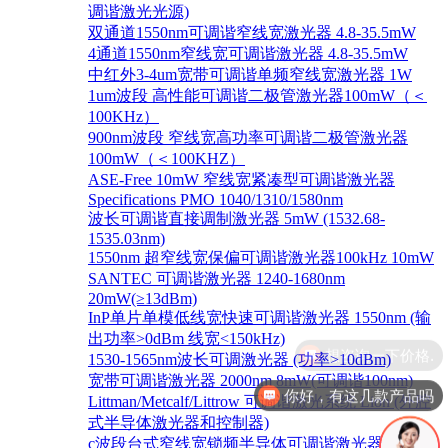
调谐激光光源)
双通道1550nm可调谐窄线宽激光器 4.8-35.5mW
4通道1550nm窄线宽可调谐激光器 4.8-35.5mW
中红外3-4um宽带可调谐单频窄线宽激光器 1W
1um波段 高性能可调谐二极管激光器100mW（＜
100KHz）
900nm波段 窄线宽高功率可调谐二极管激光器
100mW（＜100KHZ）
ASE-Free 10mW 窄线宽紧凑型可调谐激光器
Specifications PMO 1040/1310/1580nm
波长可调谐直接调制激光器 5mW (1532.68-
1535.03nm)
1550nm 超窄线宽保偏可调谐激光器100kHz 10mW
SANTEC 可调谐激光器 1240-1680nm
20mW(≥13dBm)
InP单片单模低线宽快速可调谐激光器 1550nm (输
出功率>0dBm 线宽<150kHz)
1530-1565nm波长可调激光器 (功率>10dBm)
宽带可调谐激光器 2000nm 8mW(可调谐100nm)
你好，有这几款产品吗
Littman/Metcalf/Littrow 可调谐激光系统 Lion (外腔
式半导体激光器和控制器)
c波段台式窄线宽锁频半导体可调谐激光器 1528-