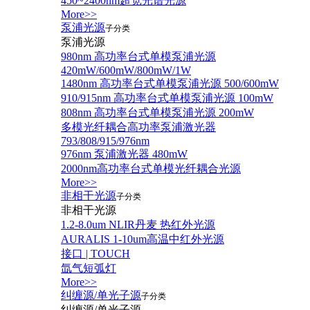
450~2400nm超宽光谱光源
More>>
泵浦光源
子分类
泵浦光源
980nm 高功率台式单模泵浦光源
420mW/600mW/800mW/1W
1480nm 高功率台式单模泵浦光源 500/600mW
910/915nm 高功率台式单模泵浦光源 100mW
808nm 高功率台式单模泵浦光源 200mW
多模光纤耦合高功率泵浦激光器
793/808/915/976nm
976nm 泵浦激光器 480mW
2000nm高功率台式单模光纤耦合光源
More>>
非相干光源
子分类
非相干光源
1.2-8.0um NLIR丹麦 热红外光源
AURALIS 1-10um高温中红外光源
接口 | TOUCH
氙气短弧灯
More>>
纠缠源/单光子源
子分类
纠缠源/单光子源