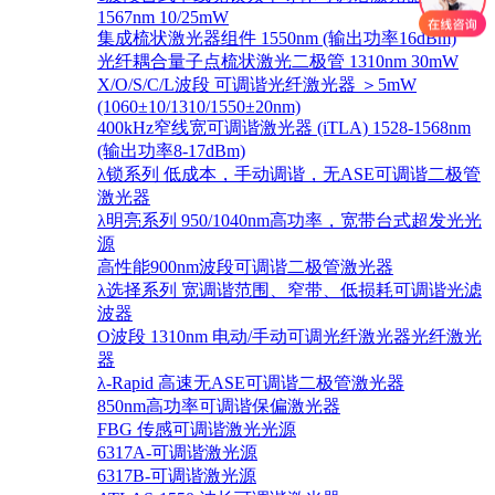
1567nm 10/25mW
集成梳状激光器组件 1550nm (输出功率16dBm)
光纤耦合量子点梳状激光二极管 1310nm 30mW
X/O/S/C/L波段 可调谐光纤激光器 ＞5mW
(1060±10/1310/1550±20nm)
400kHz窄线宽可调谐激光器 (iTLA) 1528-1568nm
(输出功率8-17dBm)
λ锁系列 低成本，手动调谐，无ASE可调谐二极管
激光器
λ明亮系列 950/1040nm高功率，宽带台式超发光光
源
高性能900nm波段可调谐二极管激光器
λ选择系列 宽调谐范围、窄带、低损耗可调谐光滤
波器
O波段 1310nm 电动/手动可调光纤激光器光纤激光
器
λ-Rapid 高速无ASE可调谐二极管激光器
850nm高功率可调谐保偏激光器
FBG 传感可调谐激光光源
6317A-可调谐激光源
6317B-可调谐激光源