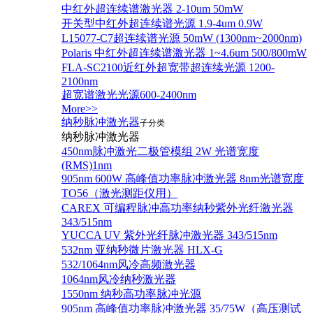
中红外超连续谱激光器 2-10um 50mW
开关型中红外超连续谱光源 1.9-4um 0.9W
L15077-C7超连续谱光源 50mW (1300nm~2000nm)
Polaris 中红外超连续谱激光器 1~4.6um 500/800mW
FLA-SC2100近红外超宽带超连续光源 1200-
2100nm
超宽谱激光光源600-2400nm
More>>
纳秒脉冲激光器
子分类
纳秒脉冲激光器
450nm脉冲激光二极管模组 2W 光谱宽度
(RMS)1nm
905nm 600W 高峰值功率脉冲激光器 8nm光谱宽度
TO56（激光测距仪用）
CAREX 可编程脉冲高功率纳秒紫外光纤激光器
343/515nm
YUCCA UV 紫外光纤脉冲激光器 343/515nm
532nm 亚纳秒微片激光器 HLX-G
532/1064nm风冷高频激光器
1064nm风冷纳秒激光器
1550nm 纳秒高功率脉冲光源
905nm 高峰值功率脉冲激光器 35/75W（高压测试