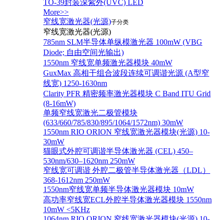
TO-39封装深紫外(UVC) LED
More>>
窄线宽激光器(光源)
子分类
窄线宽激光器(光源)
785nm SLM半导体单纵模激光器 100mW (VBG
Diode; 自由空间光输出)
1550nm 窄线宽单频激光器模块 40mW
GuxMax 高相干组合波段连续可调谐光源 (A型窄
线宽) 1250-1630nm
Clarity PFR 精密频率激光器模块 C Band ITU Grid
(8-16mW)
单频窄线宽激光二极管模块
(633/660/785/830/895/1064/1572nm) 30mW
1550nm RIO ORION 窄线宽激光器模块(光源) 10-
30mW
猫眼式外腔可调谐半导体激光器 (CEL) 450–
530nm/630–1620nm 250mW
窄线宽可调谐 外腔二极管半导体激光器（LDL）
368-1612nm 250mW
1550nm窄线宽单频半导体激光器模块 10mW
高功率窄线宽ECL外腔半导体激光器模块 1550nm
10mW <5KHz
1064nm RIO ORION 窄线宽激光器模块(光源) 10-