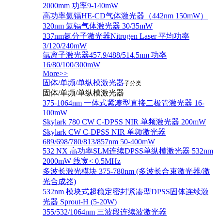
2000mm 功率9-140mW
高功率氦镉HE-CD气体激光器（442nm 150mW）
320nm 氦镉气体激光器 30/35mW
337nm氮分子激光器Nitrogen Laser 平均功率
3/120/240mW
氩离子激光器457.9/488/514.5nm 功率
16/80/100/300mW
More>>
固体/单频/单纵模激光器
子分类
固体/单频/单纵模激光器
375-1064nm 一体式紧凑型直接二极管激光器 16-
100mW
Skylark 780 CW C-DPSS NIR 单频激光器 200mW
Skylark CW C-DPSS NIR 单频激光器
689/698/780/813/857nm 50-400mW
532 NX 高功率SLM连续DPSS单纵模激光器 532nm
2000mW 线宽< 0.5MHz
多波长激光模块 375-780nm (多波长合束激光器/激
光合成器)
532nm 模块式超稳定密封紧凑型DPSS固体连续激
光器 Sprout-H (5-20W)
355/532/1064nm 三波段连续波激光器