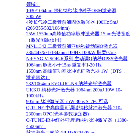
领域）
1030/1064nm 超短纳秒脉冲种子OEM激光源
300mW
4波长气冷二极管泵浦固体激光器 100Hz 5mJ
(266/355/532/1064nm)
25W 1550nm高峰值功率脉冲激光器 15nm光谱宽度
（激光测距仪用）
MNL1342 二极管泵浦亚纳秒被动调Q激光器
336/447/671/1342nm 100Hz 100kW 脉宽0.5ns
Nd:YAG VISOR-R系列 主动调Q纳秒DPSS激光器
1064nm 脉宽小于15ns 重复率1-20 Hz
1550nm 高峰值功率脉冲光纤激光器 1W（DTS，
激光雷达）
532/1064nm EVO-UC-NS 纳秒光纤激光器
UKKO 纳秒光纤激光器 1064nm 200uJ 10W 10-
1000kHz
905nm 脉冲激光器 75W 30ns ST/FC可选
Q-TUNE 中高能量可调谐纳秒脉冲激光器 210-
2300nm OPO(光学参数振荡器)
Q-TUNE-IR中红外可调谐纳秒脉冲激光器（1380-
4500nm）
脉冲激光二极管 (PLD) 870/905nm