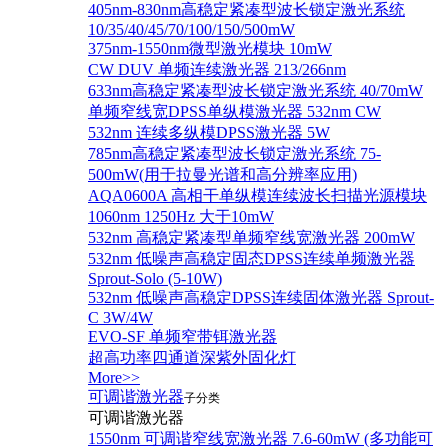
405nm-830nm高稳定紧凑型波长锁定激光系统
10/35/40/45/70/100/150/500mW
375nm-1550nm微型激光模块 10mW
CW DUV 单频连续激光器 213/266nm
633nm高稳定紧凑型波长锁定激光系统 40/70mW
单频窄线宽DPSS单纵模激光器 532nm CW
532nm 连续多纵模DPSS激光器 5W
785nm高稳定紧凑型波长锁定激光系统 75-
500mW(用于拉曼光谱和高分辨率应用)
AQA0600A 高相干单纵模连续波长扫描光源模块
1060nm 1250Hz 大于10mW
532nm 高稳定紧凑型单频窄线宽激光器 200mW
532nm 低噪声高稳定固态DPSS连续单频激光器
Sprout‐Solo (5-10W)
532nm 低噪声高稳定DPSS连续固体激光器 Sprout-
C 3W/4W
EVO-SF 单频窄带铒激光器
超高功率四通道深紫外固化灯
More>>
可调谐激光器
子分类
可调谐激光器
1550nm 可调谐窄线宽激光器 7.6-60mW (多功能可