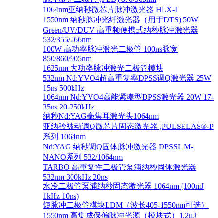
1064nm亚纳秒微芯片脉冲激光器 HLX-I
1550nm 纳秒脉冲光纤激光器（用于DTS) 50W
Green/UV/DUV 高重频便携式纳秒脉冲激光器
532/355/266nm
100W 高功率脉冲激光二极管 100ns脉宽
850/860/905nm
1625nm 大功率脉冲激光二极管模块
532nm Nd:YVO4超高重复率DPSS调Q激光器 25W
15ns 500kHz
1064nm Nd:YVO4高能紧凑型DPSS激光器 20W 17-
35ns 20-250kHz
纳秒Nd:YAG毫焦耳激光头1064nm
亚纳秒被动调Q微芯片固态激光器 ,PULSELAS®-P
系列 1064nm
Nd:YAG 纳秒调Q固体脉冲激光器 DPSSL M-
NANO系列 532/1064nm
TARBO 高重复性二极管泵浦纳秒固体激光器
532nm 300kHz 20ns
水冷二极管泵浦纳秒固态激光器 1064nm (100mJ
1kHz 10ns)
短脉冲二极管模块LDM（波长405-1550nm可选）
1550nm 高集成保偏脉冲光源（模块式）1.2μJ