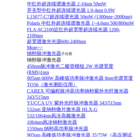
中红外超连续谱激光器 2-10um 50mW
开关型中红外超连续谱光源 1.9-4um 0.9W
L15077-C7超连续谱光源 50mW (1300nm~2000nm)
Polaris 中红外超连续谱激光器 1~4.6um 500/800mW
FLA-SC2100近红外超宽带超连续光源 1200-
2100nm
超宽谱激光光源600-2400nm
More>>
纳秒脉冲激光器
子分类
纳秒脉冲激光器
450nm脉冲激光二极管模组 2W 光谱宽度
(RMS)1nm
905nm 600W 高峰值功率脉冲激光器 8nm光谱宽度
TO56（激光测距仪用）
CAREX 可编程脉冲高功率纳秒紫外光纤激光器
343/515nm
YUCCA UV 紫外光纤脉冲激光器 343/515nm
532nm 亚纳秒微片激光器 HLX-G
532/1064nm风冷高频激光器
1064nm风冷纳秒激光器
1550nm 纳秒高功率脉冲光源
905nm 高峰值功率脉冲激光器 35/75W（高压测试