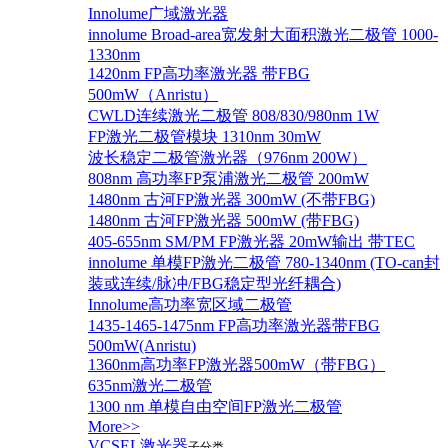
Innolume广域激光器
innolume Broad-area宽发射大面积激光二极管 1000-
1330nm
1420nm FP高功率激光器 带FBG
500mW（Anristu）
CWLD连续激光二极管 808/830/980nm 1W
FP激光二极管模块 1310nm 30mW
波长稳定二极管激光器（976nm 200W）
808nm 高功率FP泵浦激光二极管 200mW
1480nm 古河FP激光器 300mW (不带FBG)
1480nm 古河FP激光器 500mW (带FBG)
405-655nm SM/PM FP激光器 20mW输出 带TEC
innolume 单模FP激光二极管 780-1340nm (TO-can封
装或连续/脉冲/FBG稳定型光纤耦合)
Innolume高功率宽区域二极管
1435-1465-1475nm FP高功率激光器带FBG
500mW(Anristu)
1360nm高功率FP激光器500mW（带FBG）
635nm激光二极管
1300 nm 单模自由空间FP激光二极管
More>>
VCSEL激光器
子分类