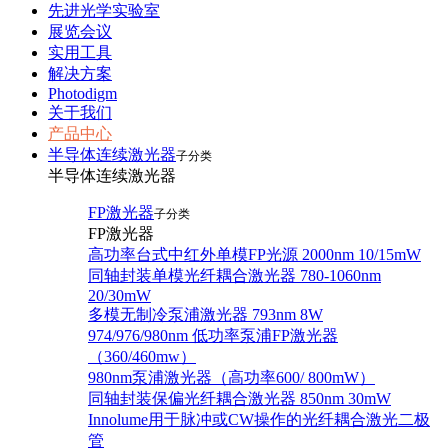
先进光学实验室
展览会议
实用工具
解决方案
Photodigm
关于我们
产品中心
半导体连续激光器
子分类
半导体连续激光器
FP激光器
子分类
FP激光器
高功率台式中红外单模FP光源 2000nm 10/15mW
同轴封装单模光纤耦合激光器 780-1060nm
20/30mW
多模无制冷泵浦激光器 793nm 8W
974/976/980nm 低功率泵浦FP激光器
（360/460mw）
980nm泵浦激光器（高功率600/ 800mW）
同轴封装保偏光纤耦合激光器 850nm 30mW
Innolume用于脉冲或CW操作的光纤耦合激光二极
管