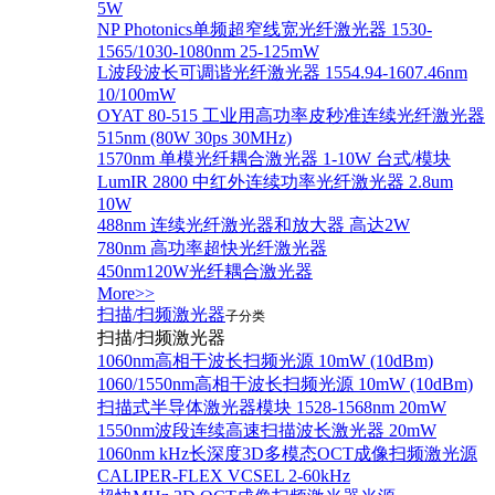
5W
NP Photonics单频超窄线宽光纤激光器 1530-
1565/1030-1080nm 25-125mW
L波段波长可调谐光纤激光器 1554.94-1607.46nm
10/100mW
OYAT 80-515 工业用高功率皮秒准连续光纤激光器
515nm (80W 30ps 30MHz)
1570nm 单模光纤耦合激光器 1-10W 台式/模块
LumIR 2800 中红外连续功率光纤激光器 2.8um
10W
488nm 连续光纤激光器和放大器 高达2W
780nm 高功率超快光纤激光器
450nm120W光纤耦合激光器
More>>
扫描/扫频激光器
子分类
扫描/扫频激光器
1060nm高相干波长扫频光源 10mW (10dBm)
1060/1550nm高相干波长扫频光源 10mW (10dBm)
扫描式半导体激光器模块 1528-1568nm 20mW
1550nm波段连续高速扫描波长激光器 20mW
1060nm kHz长深度3D多模态OCT成像扫频激光源
CALIPER-FLEX VCSEL 2-60kHz