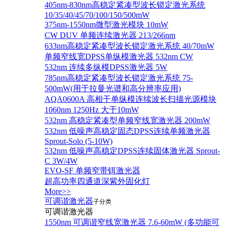
405nm-830nm高稳定紧凑型波长锁定激光系统
10/35/40/45/70/100/150/500mW
375nm-1550nm微型激光模块 10mW
CW DUV 单频连续激光器 213/266nm
633nm高稳定紧凑型波长锁定激光系统 40/70mW
单频窄线宽DPSS单纵模激光器 532nm CW
532nm 连续多纵模DPSS激光器 5W
785nm高稳定紧凑型波长锁定激光系统 75-
500mW(用于拉曼光谱和高分辨率应用)
AQA0600A 高相干单纵模连续波长扫描光源模块
1060nm 1250Hz 大于10mW
532nm 高稳定紧凑型单频窄线宽激光器 200mW
532nm 低噪声高稳定固态DPSS连续单频激光器
Sprout‐Solo (5-10W)
532nm 低噪声高稳定DPSS连续固体激光器 Sprout-
C 3W/4W
EVO-SF 单频窄带铒激光器
超高功率四通道深紫外固化灯
More>>
可调谐激光器
子分类
可调谐激光器
1550nm 可调谐窄线宽激光器 7.6-60mW (多功能可