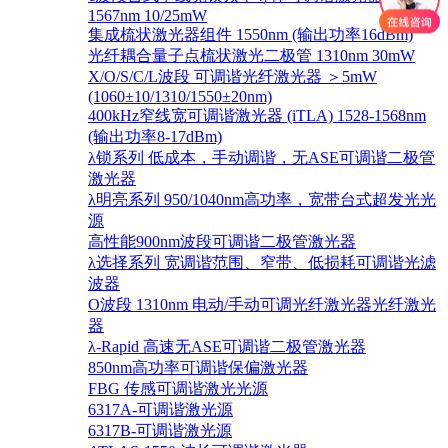
1567nm 10/25mW
集成梳状激光器组件 1550nm (输出功率16dBm)
光纤耦合量子点梳状激光二极管 1310nm 30mW
X/O/S/C/L波段 可调谐光纤激光器 ＞5mW
(1060±10/1310/1550±20nm)
400kHz窄线宽可调谐激光器 (iTLA) 1528-1568nm
(输出功率8-17dBm)
λ锁系列 低成本，手动调谐，无ASE可调谐二极管
激光器
λ明亮系列 950/1040nm高功率，宽带台式超发光光
源
高性能900nm波段可调谐二极管激光器
λ选择系列 宽调谐范围、窄带、低损耗可调谐光滤
波器
O波段 1310nm 电动/手动可调光纤激光器光纤激光
器
λ-Rapid 高速无ASE可调谐二极管激光器
850nm高功率可调谐保偏激光器
FBG 传感可调谐激光光源
6317A-可调谐激光源
6317B-可调谐激光源