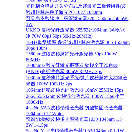
光纤耦合增益开关分布式反馈激光二极管组件(皮
秒超短脉冲种子激光器) 1027-1080nm
可见光皮秒脉冲二极管激光器370-1550nm 250mW-
3W
UKKO 皮秒光纤激光器 355/532/1064nm (风冷/水
冷 70W 60μJ 50ps 50kHz-20MHz)
1GHz重复频率 多通道超短脉冲激光源 365-1550nm
30ps-100ns
1560nm波段皮秒脉冲光纤激光器 50ps 10mW
80MHz
1030nm皮秒光纤激光振荡器 锁模全正态色散
(ANDI)光纤激光器 30mW 37MHz 3ps
1030nm皮秒薄片激光系统/微片皮秒脉冲大功率激
光器 100W 100kHz 2ps
1064nm超稳皮秒光纤激光器 10mW 25MHz 15ps
266/355/532nm 皮秒混合激光器 4-30W 15ps 小于
1000kHz
4ps Nd:VAN皮秒锁模激光器 钒酸盐固态激光器
1064nm 0.1-1W 4ps
窄谱Yb掺镱皮秒多功率激光器1030-1045nm 1.5-
3W 1-1.5ps
5ps Nd:YLF皮秒锁模激光器1053/1046nm 0.1-1W