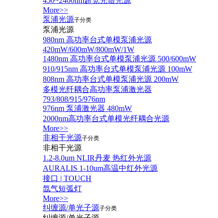
450~2400nm超宽光谱光源
More>>
泵浦光源
子分类
泵浦光源
980nm 高功率台式单模泵浦光源
420mW/600mW/800mW/1W
1480nm 高功率台式单模泵浦光源 500/600mW
910/915nm 高功率台式单模泵浦光源 100mW
808nm 高功率台式单模泵浦光源 200mW
多模光纤耦合高功率泵浦激光器
793/808/915/976nm
976nm 泵浦激光器 480mW
2000nm高功率台式单模光纤耦合光源
More>>
非相干光源
子分类
非相干光源
1.2-8.0um NLIR丹麦 热红外光源
AURALIS 1-10um高温中红外光源
接口 | TOUCH
氙气短弧灯
More>>
纠缠源/单光子源
子分类
纠缠源/单光子源