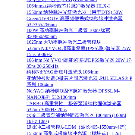
1064nm亚纳秒微芯片脉冲激光器 HLX-I
1550nm 纳秒脉冲光纤激光器（用于DTS) 50W
Green/UV/DUV 高重频便携式纳秒脉冲激光器
532/355/266nm
100W 高功率脉冲激光二极管 100ns脉宽
850/860/905nm
1625nm 大功率脉冲激光二极管模块
532nm Nd:YVO4超高重复率DPSS调Q激光器 25W
15ns 500kHz
1064nm Nd:YVO4高能紧凑型DPSS激光器 20W 17-
35ns 20-250kHz
纳秒Nd:YAG毫焦耳激光头1064nm
亚纳秒被动调Q微芯片固态激光器 ,PULSELAS®-P
系列 1064nm
Nd:YAG 纳秒调Q固体脉冲激光器 DPSSL M-
NANO系列 532/1064nm
TARBO 高重复性二极管泵浦纳秒固体激光器
532nm 300kHz 20ns
水冷二极管泵浦纳秒固态激光器 1064nm (100mJ
1kHz 10ns)
短脉冲二极管模块LDM（波长405-1550nm可选）
1550nm 高集成保偏脉冲光源（模块式）1.2μJ