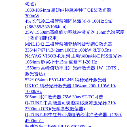
领域）
1030/1064nm 超短纳秒脉冲种子OEM激光源
300mW
4波长气冷二极管泵浦固体激光器 100Hz 5mJ
(266/355/532/1064nm)
25W 1550nm高峰值功率脉冲激光器 15nm光谱宽度
（激光测距仪用）
MNL1342 二极管泵浦亚纳秒被动调Q激光器
336/447/671/1342nm 100Hz 100kW 脉宽0.5ns
Nd:YAG VISOR-R系列 主动调Q纳秒DPSS激光器
1064nm 脉宽小于15ns 重复率1-20 Hz
1550nm 高峰值功率脉冲光纤激光器 1W（DTS，
激光雷达）
532/1064nm EVO-UC-NS 纳秒光纤激光器
UKKO 纳秒光纤激光器 1064nm 200uJ 10W 10-
1000kHz
905nm 脉冲激光器 75W 30ns ST/FC可选
Q-TUNE 中高能量可调谐纳秒脉冲激光器 210-
2300nm OPO(光学参数振荡器)
Q-TUNE-IR中红外可调谐纳秒脉冲激光器（1380-
4500nm）
脉冲激光二极管 (PLD) 870/905nm