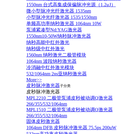
1550nm 台式高集成保偏脉冲光源（1.2μJ）
微小型脉冲光纤激光器 1535nm
小型脉冲光纤激光器 1535/1550nm
单频高功率纳秒激光器 1064nm 10W
泵浦紧凑型Nd:YAG激光器
1550nm10-50W纳秒脉冲激光器
纳秒高能中红外激光
纳秒级中红外激光
1560nm 纳秒激光二极管模块
1064nm 波段纳秒激光器
冷消融中红外激光模块
532/1064nm 2ns亚纳秒激光器
More>>
皮秒脉冲激光器
子分类
皮秒脉冲激光器
​MPL2210 二极管泵浦皮秒被动调Q激光器
266/355/532/1064nm
MPL1510 二极管泵浦皮秒被动调Q激光器
266/355/532/1064nm
固体皮秒激光器
1064nm DFB 皮秒脉冲激光器 75.5ps 200uW
532nm高功率皮秒激光器