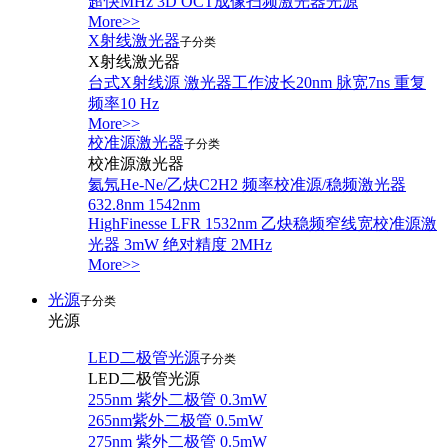
超快MHz 3D OCT成像扫频激光器光源
More>>
X射线激光器
子分类
X射线激光器
台式X射线源 激光器工作波长20nm 脉宽7ns 重复
频率10 Hz
More>>
校准源激光器
子分类
校准源激光器
氦氖He-Ne/乙炔C2H2 频率校准源/稳频激光器
632.8nm 1542nm
HighFinesse LFR 1532nm 乙炔稳频窄线宽校准源激
光器 3mW 绝对精度 2MHz
More>>
光源
子分类
光源
LED二极管光源
子分类
LED二极管光源
255nm 紫外二极管 0.3mW
265nm紫外二极管 0.5mW
275nm 紫外二极管 0.5mW