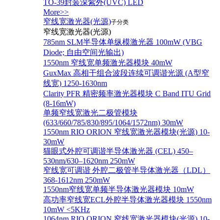
TO-39封装深紫外(UVC) LED
More>>
窄线宽激光器(光源)
子分类
窄线宽激光器(光源)
785nm SLM半导体单纵模激光器 100mW (VBG
Diode; 自由空间光输出)
1550nm 窄线宽单频激光器模块 40mW
GuxMax 高相干组合波段连续可调谐光源 (A型窄
线宽) 1250-1630nm
Clarity PFR 精密频率激光器模块 C Band ITU Grid
(8-16mW)
单频窄线宽激光二极管模块
(633/660/785/830/895/1064/1572nm) 30mW
1550nm RIO ORION 窄线宽激光器模块(光源) 10-
30mW
猫眼式外腔可调谐半导体激光器 (CEL) 450–
530nm/630–1620nm 250mW
窄线宽可调谐 外腔二极管半导体激光器（LDL）
368-1612nm 250mW
1550nm窄线宽单频半导体激光器模块 10mW
高功率窄线宽ECL外腔半导体激光器模块 1550nm
10mW <5KHz
1064nm RIO ORION 窄线宽激光器模块(光源) 10-