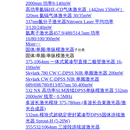
2000mm 功率9-140mW
高功率氦镉HE-CD气体激光器（442nm 150mW）
320nm 氦镉气体激光器 30/35mW
337nm氮分子激光器Nitrogen Laser 平均功率
3/120/240mW
氩离子激光器457.9/488/514.5nm 功率
16/80/100/300mW
More>>
固体/单频/单纵模激光器
子分类
固体/单频/单纵模激光器
375-1064nm 一体式紧凑型直接二极管激光器 16-
100mW
Skylark 780 CW C-DPSS NIR 单频激光器 200mW
Skylark CW C-DPSS NIR 单频激光器
689/698/780/813/857nm 50-400mW
532 NX 高功率SLM连续DPSS单纵模激光器 532nm
2000mW 线宽< 0.5MHz
多波长激光模块 375-780nm (多波长合束激光器/激
光合成器)
532nm 模块式超稳定密封紧凑型DPSS固体连续激
光器 Sprout-H (5-20W)
355/532/1064nm 三波段连续波激光器