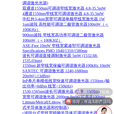
调谐激光光源)
双通道1550nm可调谐窄线宽激光器 4.8-35.5mW
4通道1550nm窄线宽可调谐激光器 4.8-35.5mW
中红外3-4um宽带可调谐单频窄线宽激光器 1W
1um波段 高性能可调谐二极管激光器100mW（＜
100KHz）
900nm波段 窄线宽高功率可调谐二极管激光器
100mW（＜100KHZ）
ASE-Free 10mW 窄线宽紧凑型可调谐激光器
Specifications PMO 1040/1310/1580nm
波长可调谐直接调制激光器 5mW (1532.68-
1535.03nm)
1550nm 超窄线宽保偏可调谐激光器100kHz 10mW
SANTEC 可调谐激光器 1240-1680nm
20mW(≥13dBm)
InP单片单模低线宽快速可调谐激光器 1550nm (输
出功率>0dBm 线宽<150kHz)
1530-1565nm波长可调激光器 (功率>10dBm)
宽带可调谐激光器 2000nm 8mW(可调谐100nm)
你好，有这几款产品吗
Littman/Metcalf/Littrow 可调谐激光系统 Lion (外腔
式半导体激光器和控制器)
c波段台式窄线宽锁频半导体可调谐激光器 1528-