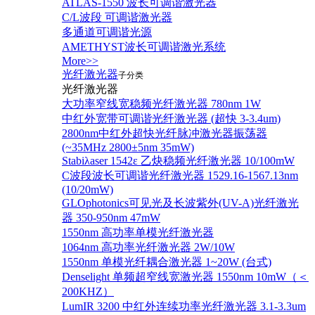
ATLAS-1550 波长可调谐激光器
C/L波段 可调谐激光器
多通道可调谐光源
AMETHYST波长可调谐激光系统
More>>
光纤激光器
子分类
光纤激光器
大功率窄线宽稳频光纤激光器 780nm 1W
中红外宽带可调谐光纤激光器 (超快 3-3.4um)
2800nm中红外超快光纤脉冲激光器振荡器
(~35MHz 2800±5nm 35mW)
Stabiλaser 1542ε 乙炔稳频光纤激光器 10/100mW
C波段波长可调谐光纤激光器 1529.16-1567.13nm
(10/20mW)
GLOphotonics可见光及长波紫外(UV-A)光纤激光
器 350-950nm 47mW
1550nm 高功率单模光纤激光器
1064nm 高功率光纤激光器 2W/10W
1550nm 单模光纤耦合激光器 1~20W (台式)
Denselight 单频超窄线宽激光器 1550nm 10mW（＜
200KHZ）
LumIR 3200 中红外连续功率光纤激光器 3.1-3.3um