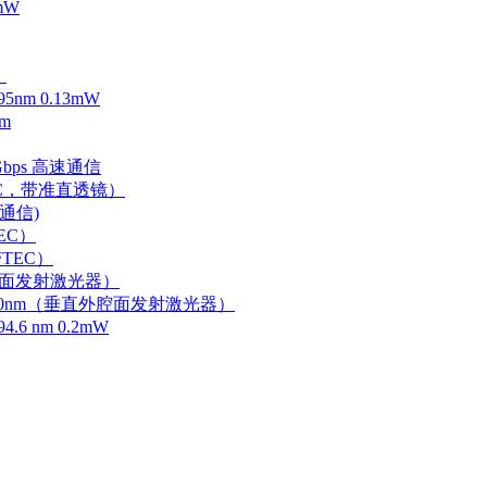
mW
）
m 0.13mW
m
Gbps 高速通信
EC，带准直透镜）
速通信)
EC）
TEC）
外腔面发射激光器）
0-750nm（垂直外腔面发射激光器）
 nm 0.2mW