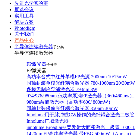
先进光学实验室
展览会议
实用工具
解决方案
Photodigm
关于我们
产品中心
半导体连续激光器
子分类
半导体连续激光器
FP激光器
子分类
FP激光器
高功率台式中红外单模FP光源 2000nm 10/15mW
同轴封装单模光纤耦合激光器 780-1060nm 20/30mW
多模无制冷泵浦激光器 793nm 8W
974/976/980nm 低功率泵浦FP激光器（360/460mw）
980nm泵浦激光器（高功率600/ 800mW）
同轴封装保偏光纤耦合激光器 850nm 30mW
Innolume用于脉冲或CW操作的光纤耦合激光二极管
Innolume广域激光器
innolume Broad-area宽发射大面积激光二极管 1000-1
1420nm FP高功率激光器 带FBG 500mW（Anristu）