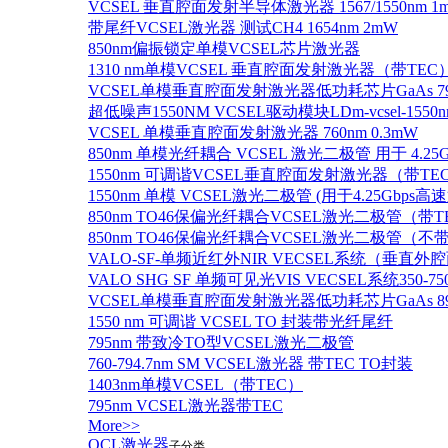
VCSEL 垂直腔面发射半导体激光器 1567/1550nm 1
带尾纤VCSEL激光器 测试CH4 1654nm 2mW
850nm偏振锁定单模VCSEL芯片激光器
1310 nm单模VCSEL 垂直腔面发射激光器（带TEC
VCSEL单模垂直腔面发射激光器低功耗芯片GaAs 795n
超低噪声1550NM VCSEL驱动模块LDm-vcsel-1550n
VCSEL 单模垂直腔面发射激光器 760nm 0.3mW
850nm 单模光纤耦合 VCSEL 激光二极管 用于 4.25
1550nm 可调谐VCSEL垂直腔面发射激光器（带T
1550nm 单模 VCSEL激光二极管 (用于4.25Gbps高
850nm TO46保偏光纤耦合VCSEL激光二极管（带T
850nm TO46保偏光纤耦合VCSEL激光二极管（不带
VALO-SF-单频近红外NIR VECSEL系统（垂直
VALO SHG SF 单频可见光VIS VECSEL系统35
VCSEL单模垂直腔面发射激光器低功耗芯片GaAs 894.6
1550 nm 可调谐 VCSEL TO 封装带光纤尾纤
795nm 带致冷TO型VCSEL激光二极管
760-794.7nm SM VCSEL激光器 带TEC TO封装
1403nm单模VCSEL（带TEC）
795nm VCSEL激光器带TEC
More>>
QCL激光器
子分类