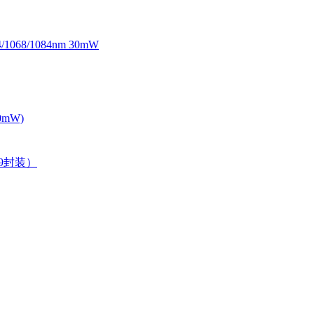
068/1084nm 30mW
0mW)
39封装）