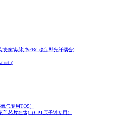
-can封装或连续/脉冲/FBG稳定型光纤耦合)
istu)
LAS氧气专用TO5）
二极管已停产 芯片在售)（CPT原子钟专用）