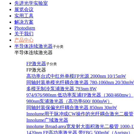
先进光学实验室
展览会议
实用工具
解决方案
Photodigm
关于我们
产品中心
半导体连续激光器
子分类
半导体连续激光器
FP激光器
子分类
FP激光器
高功率台式中红外单模FP光源 2000nm 10/15mW
同轴封装单模光纤耦合激光器 780-1060nm 20/30mW
多模无制冷泵浦激光器 793nm 8W
974/976/980nm 低功率泵浦FP激光器（360/460mw）
980nm泵浦激光器（高功率600/ 800mW）
同轴封装保偏光纤耦合激光器 850nm 30mW
Innolume用于脉冲或CW操作的光纤耦合激光二极管
Innolume广域激光器
innolume Broad-area宽发射大面积激光二极管 1000-1
1420nm FP高功率激光器 带FBG 500mW（Anristu）