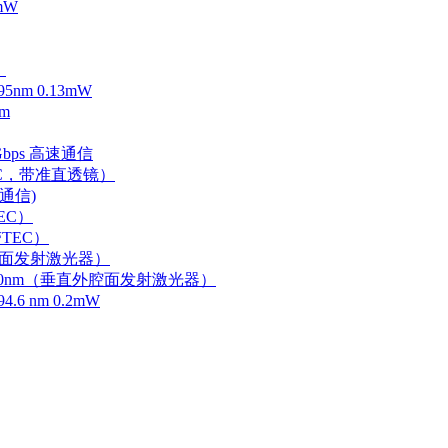
mW
）
m 0.13mW
m
Gbps 高速通信
EC，带准直透镜）
速通信)
EC）
TEC）
外腔面发射激光器）
0-750nm（垂直外腔面发射激光器）
 nm 0.2mW