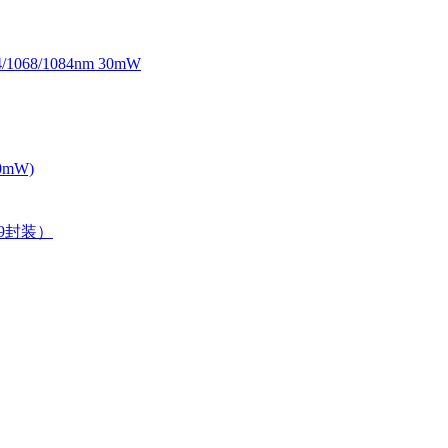
068/1084nm 30mW
0mW)
39封装）