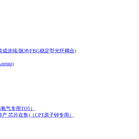
-can封装或连续/脉冲/FBG稳定型光纤耦合)
istu)
LAS氧气专用TO5）
二极管已停产 芯片在售)（CPT原子钟专用）