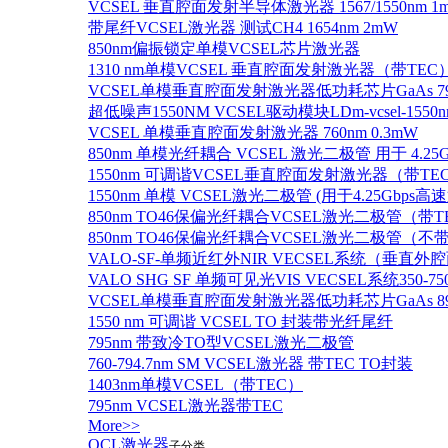
VCSEL 垂直腔面发射半导体激光器 1567/1550nm 1
带尾纤VCSEL激光器 测试CH4 1654nm 2mW
850nm偏振锁定单模VCSEL芯片激光器
1310 nm单模VCSEL 垂直腔面发射激光器（带TEC
VCSEL单模垂直腔面发射激光器低功耗芯片GaAs 795n
超低噪声1550NM VCSEL驱动模块LDm-vcsel-1550n
VCSEL 单模垂直腔面发射激光器 760nm 0.3mW
850nm 单模光纤耦合 VCSEL 激光二极管 用于 4.25
1550nm 可调谐VCSEL垂直腔面发射激光器（带T
1550nm 单模 VCSEL激光二极管 (用于4.25Gbps高
850nm TO46保偏光纤耦合VCSEL激光二极管（带T
850nm TO46保偏光纤耦合VCSEL激光二极管（不带
VALO-SF-单频近红外NIR VECSEL系统（垂直
VALO SHG SF 单频可见光VIS VECSEL系统35
VCSEL单模垂直腔面发射激光器低功耗芯片GaAs 894.6
1550 nm 可调谐 VCSEL TO 封装带光纤尾纤
795nm 带致冷TO型VCSEL激光二极管
760-794.7nm SM VCSEL激光器 带TEC TO封装
1403nm单模VCSEL（带TEC）
795nm VCSEL激光器带TEC
More>>
QCL激光器
子分类