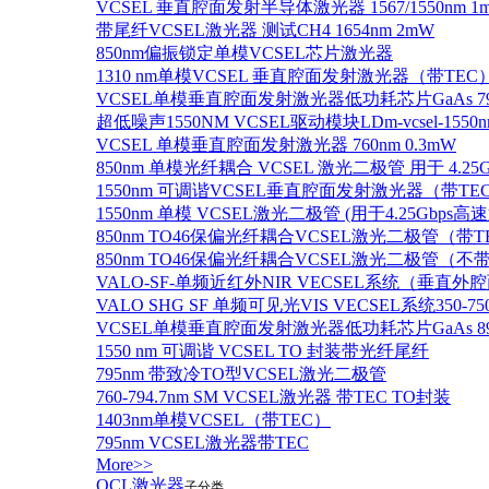
VCSEL 垂直腔面发射半导体激光器 1567/1550nm 1
带尾纤VCSEL激光器 测试CH4 1654nm 2mW
850nm偏振锁定单模VCSEL芯片激光器
1310 nm单模VCSEL 垂直腔面发射激光器（带TEC
VCSEL单模垂直腔面发射激光器低功耗芯片GaAs 795n
超低噪声1550NM VCSEL驱动模块LDm-vcsel-1550n
VCSEL 单模垂直腔面发射激光器 760nm 0.3mW
850nm 单模光纤耦合 VCSEL 激光二极管 用于 4.25
1550nm 可调谐VCSEL垂直腔面发射激光器（带T
1550nm 单模 VCSEL激光二极管 (用于4.25Gbps高
850nm TO46保偏光纤耦合VCSEL激光二极管（带T
850nm TO46保偏光纤耦合VCSEL激光二极管（不带
VALO-SF-单频近红外NIR VECSEL系统（垂直
VALO SHG SF 单频可见光VIS VECSEL系统35
VCSEL单模垂直腔面发射激光器低功耗芯片GaAs 894.6
1550 nm 可调谐 VCSEL TO 封装带光纤尾纤
795nm 带致冷TO型VCSEL激光二极管
760-794.7nm SM VCSEL激光器 带TEC TO封装
1403nm单模VCSEL（带TEC）
795nm VCSEL激光器带TEC
More>>
QCL激光器
子分类