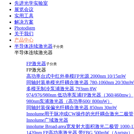
先进光学实验室
展览会议
实用工具
解决方案
Photodigm
关于我们
产品中心
半导体连续激光器
子分类
半导体连续激光器
FP激光器
子分类
FP激光器
高功率台式中红外单模FP光源 2000nm 10/15mW
同轴封装单模光纤耦合激光器 780-1060nm 20/30mW
多模无制冷泵浦激光器 793nm 8W
974/976/980nm 低功率泵浦FP激光器（360/460mw）
980nm泵浦激光器（高功率600/ 800mW）
同轴封装保偏光纤耦合激光器 850nm 30mW
Innolume用于脉冲或CW操作的光纤耦合激光二极管
Innolume广域激光器
innolume Broad-area宽发射大面积激光二极管 1000-1
1420nm FP高功率激光器 带FBG 500mW（Anristu）