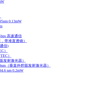
mW
）
m 0.13mW
m
Gbps 高速通信
EC，带准直透镜）
速通信)
EC）
TEC）
外腔面发射激光器）
0-750nm（垂直外腔面发射激光器）
 nm 0.2mW