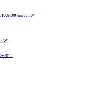
068/1084nm 30mW
0mW)
39封装）