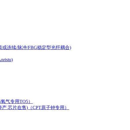
-can封装或连续/脉冲/FBG稳定型光纤耦合)
istu)
LAS氧气专用TO5）
二极管已停产 芯片在售)（CPT原子钟专用）