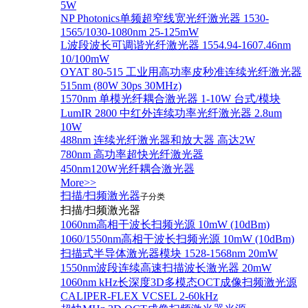
5W
NP Photonics单频超窄线宽光纤激光器 1530-
1565/1030-1080nm 25-125mW
L波段波长可调谐光纤激光器 1554.94-1607.46nm
10/100mW
OYAT 80-515 工业用高功率皮秒准连续光纤激光器
515nm (80W 30ps 30MHz)
1570nm 单模光纤耦合激光器 1-10W 台式/模块
LumIR 2800 中红外连续功率光纤激光器 2.8um
10W
488nm 连续光纤激光器和放大器 高达2W
780nm 高功率超快光纤激光器
450nm120W光纤耦合激光器
More>>
扫描/扫频激光器
子分类
扫描/扫频激光器
1060nm高相干波长扫频光源 10mW (10dBm)
1060/1550nm高相干波长扫频光源 10mW (10dBm)
扫描式半导体激光器模块 1528-1568nm 20mW
1550nm波段连续高速扫描波长激光器 20mW
1060nm kHz长深度3D多模态OCT成像扫频激光源
CALIPER-FLEX VCSEL 2-60kHz