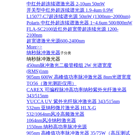
中红外超连续谱激光器 2-10um 50mW
开关型中红外超连续谱光源 1.9-4um 0.9W
L15077-C7超连续谱光源 50mW (1300nm~2000nm)
Polaris 中红外超连续谱激光器 1~4.6um 500/800mW
FLA-SC2100近红外超宽带超连续光源 1200-
2100nm
超宽谱激光光源600-2400nm
More>>
纳秒脉冲激光器
子分类
纳秒脉冲激光器
450nm脉冲激光二极管模组 2W 光谱宽度
(RMS)1nm
905nm 600W 高峰值功率脉冲激光器 8nm光谱宽度
TO56（激光测距仪用）
CAREX 可编程脉冲高功率纳秒紫外光纤激光器
343/515nm
YUCCA UV 紫外光纤脉冲激光器 343/515nm
532nm 亚纳秒微片激光器 HLX-G
532/1064nm风冷高频激光器
1064nm风冷纳秒激光器
1550nm 纳秒高功率脉冲光源
905nm 高峰值功率脉冲激光器 35/75W（高压测试