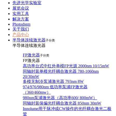
先进光学实验室
展览会议
实用工具
解决方案
Photodigm
关于我们
产品中心
半导体连续激光器
子分类
半导体连续激光器
FP激光器
子分类
FP激光器
高功率台式中红外单模FP光源 2000nm 10/15mW
同轴封装单模光纤耦合激光器 780-1060nm
20/30mW
多模无制冷泵浦激光器 793nm 8W
974/976/980nm 低功率泵浦FP激光器
（360/460mw）
980nm泵浦激光器（高功率600/ 800mW）
同轴封装保偏光纤耦合激光器 850nm 30mW
Innolume用于脉冲或CW操作的光纤耦合激光二极
管