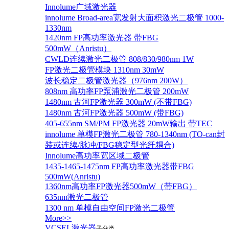
Innolume广域激光器
innolume Broad-area宽发射大面积激光二极管 1000-
1330nm
1420nm FP高功率激光器 带FBG
500mW（Anristu）
CWLD连续激光二极管 808/830/980nm 1W
FP激光二极管模块 1310nm 30mW
波长稳定二极管激光器（976nm 200W）
808nm 高功率FP泵浦激光二极管 200mW
1480nm 古河FP激光器 300mW (不带FBG)
1480nm 古河FP激光器 500mW (带FBG)
405-655nm SM/PM FP激光器 20mW输出 带TEC
innolume 单模FP激光二极管 780-1340nm (TO-can封
装或连续/脉冲/FBG稳定型光纤耦合)
Innolume高功率宽区域二极管
1435-1465-1475nm FP高功率激光器带FBG
500mW(Anristu)
1360nm高功率FP激光器500mW（带FBG）
635nm激光二极管
1300 nm 单模自由空间FP激光二极管
More>>
VCSEL激光器
子分类