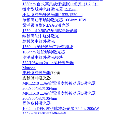
1550nm 台式高集成保偏脉冲光源（1.2μJ）
微小型脉冲光纤激光器 1535nm
小型脉冲光纤激光器 1535/1550nm
单频高功率纳秒激光器 1064nm 10W
泵浦紧凑型Nd:YAG激光器
1550nm10-50W纳秒脉冲激光器
纳秒高能中红外激光
纳秒级中红外激光
1560nm 纳秒激光二极管模块
1064nm 波段纳秒激光器
冷消融中红外激光模块
532/1064nm 2ns亚纳秒激光器
More>>
皮秒脉冲激光器
子分类
皮秒脉冲激光器
​MPL2210 二极管泵浦皮秒被动调Q激光器
266/355/532/1064nm
MPL1510 二极管泵浦皮秒被动调Q激光器
266/355/532/1064nm
固体皮秒激光器
1064nm DFB 皮秒脉冲激光器 75.5ps 200uW
532nm高功率皮秒激光器