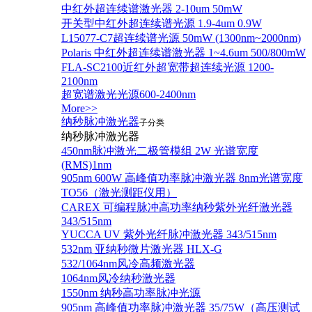
中红外超连续谱激光器 2-10um 50mW
开关型中红外超连续谱光源 1.9-4um 0.9W
L15077-C7超连续谱光源 50mW (1300nm~2000nm)
Polaris 中红外超连续谱激光器 1~4.6um 500/800mW
FLA-SC2100近红外超宽带超连续光源 1200-
2100nm
超宽谱激光光源600-2400nm
More>>
纳秒脉冲激光器
子分类
纳秒脉冲激光器
450nm脉冲激光二极管模组 2W 光谱宽度
(RMS)1nm
905nm 600W 高峰值功率脉冲激光器 8nm光谱宽度
TO56（激光测距仪用）
CAREX 可编程脉冲高功率纳秒紫外光纤激光器
343/515nm
YUCCA UV 紫外光纤脉冲激光器 343/515nm
532nm 亚纳秒微片激光器 HLX-G
532/1064nm风冷高频激光器
1064nm风冷纳秒激光器
1550nm 纳秒高功率脉冲光源
905nm 高峰值功率脉冲激光器 35/75W（高压测试