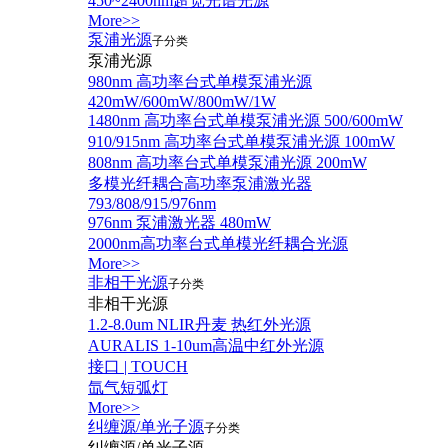
450~2400nm超宽光谱光源
More>>
泵浦光源
子分类
泵浦光源
980nm 高功率台式单模泵浦光源
420mW/600mW/800mW/1W
1480nm 高功率台式单模泵浦光源 500/600mW
910/915nm 高功率台式单模泵浦光源 100mW
808nm 高功率台式单模泵浦光源 200mW
多模光纤耦合高功率泵浦激光器
793/808/915/976nm
976nm 泵浦激光器 480mW
2000nm高功率台式单模光纤耦合光源
More>>
非相干光源
子分类
非相干光源
1.2-8.0um NLIR丹麦 热红外光源
AURALIS 1-10um高温中红外光源
接口 | TOUCH
氙气短弧灯
More>>
纠缠源/单光子源
子分类
纠缠源/单光子源