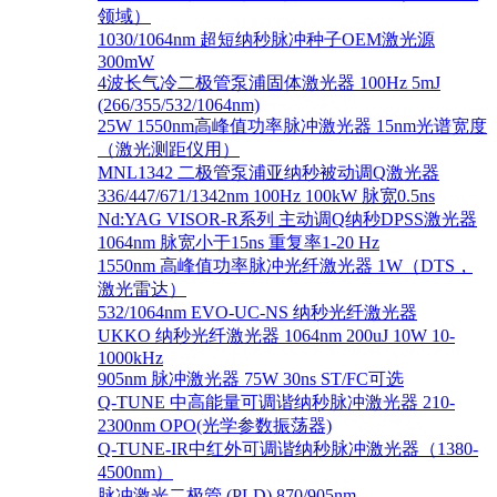
领域）
1030/1064nm 超短纳秒脉冲种子OEM激光源
300mW
4波长气冷二极管泵浦固体激光器 100Hz 5mJ
(266/355/532/1064nm)
25W 1550nm高峰值功率脉冲激光器 15nm光谱宽度
（激光测距仪用）
MNL1342 二极管泵浦亚纳秒被动调Q激光器
336/447/671/1342nm 100Hz 100kW 脉宽0.5ns
Nd:YAG VISOR-R系列 主动调Q纳秒DPSS激光器
1064nm 脉宽小于15ns 重复率1-20 Hz
1550nm 高峰值功率脉冲光纤激光器 1W（DTS，
激光雷达）
532/1064nm EVO-UC-NS 纳秒光纤激光器
UKKO 纳秒光纤激光器 1064nm 200uJ 10W 10-
1000kHz
905nm 脉冲激光器 75W 30ns ST/FC可选
Q-TUNE 中高能量可调谐纳秒脉冲激光器 210-
2300nm OPO(光学参数振荡器)
Q-TUNE-IR中红外可调谐纳秒脉冲激光器（1380-
4500nm）
脉冲激光二极管 (PLD) 870/905nm