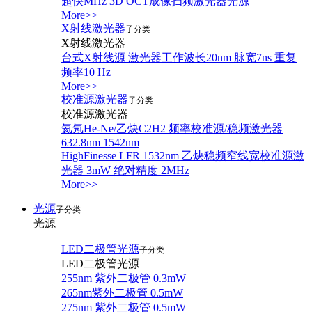
超快MHz 3D OCT成像扫频激光器光源
More>>
X射线激光器
子分类
X射线激光器
台式X射线源 激光器工作波长20nm 脉宽7ns 重复
频率10 Hz
More>>
校准源激光器
子分类
校准源激光器
氦氖He-Ne/乙炔C2H2 频率校准源/稳频激光器
632.8nm 1542nm
HighFinesse LFR 1532nm 乙炔稳频窄线宽校准源激
光器 3mW 绝对精度 2MHz
More>>
光源
子分类
光源
LED二极管光源
子分类
LED二极管光源
255nm 紫外二极管 0.3mW
265nm紫外二极管 0.5mW
275nm 紫外二极管 0.5mW