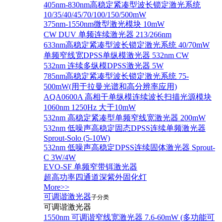
405nm-830nm高稳定紧凑型波长锁定激光系统
10/35/40/45/70/100/150/500mW
375nm-1550nm微型激光模块 10mW
CW DUV 单频连续激光器 213/266nm
633nm高稳定紧凑型波长锁定激光系统 40/70mW
单频窄线宽DPSS单纵模激光器 532nm CW
532nm 连续多纵模DPSS激光器 5W
785nm高稳定紧凑型波长锁定激光系统 75-
500mW(用于拉曼光谱和高分辨率应用)
AQA0600A 高相干单纵模连续波长扫描光源模块
1060nm 1250Hz 大于10mW
532nm 高稳定紧凑型单频窄线宽激光器 200mW
532nm 低噪声高稳定固态DPSS连续单频激光器
Sprout‐Solo (5-10W)
532nm 低噪声高稳定DPSS连续固体激光器 Sprout-
C 3W/4W
EVO-SF 单频窄带铒激光器
超高功率四通道深紫外固化灯
More>>
可调谐激光器
子分类
可调谐激光器
1550nm 可调谐窄线宽激光器 7.6-60mW (多功能可