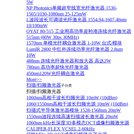
5W
NP Photonics单频超窄线宽光纤激光器 1530-
1565/1030-1080nm 25-125mW
L波段波长可调谐光纤激光器 1554.94-1607.46nm
10/100mW
OYAT 80-515 工业用高功率皮秒准连续光纤激光器
515nm (80W 30ps 30MHz)
1570nm 单模光纤耦合激光器 1-10W 台式/模块
LumIR 2800 中红外连续功率光纤激光器 2.8um
10W
488nm 连续光纤激光器和放大器 高达2W
780nm 高功率超快光纤激光器
450nm120W光纤耦合激光器
More>>
扫描/扫频激光器
子分类
扫描/扫频激光器
1060nm高相干波长扫频光源 10mW (10dBm)
1060/1550nm高相干波长扫频光源 10mW (10dBm)
扫描式半导体激光器模块 1528-1568nm 20mW
1550nm波段连续高速扫描波长激光器 20mW
1060nm kHz长深度3D多模态OCT成像扫频激光源
CALIPER-FLEX VCSEL 2-60kHz