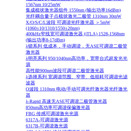
1567nm 10/25mW
集成梳状激光器组件 1550nm (输出功率16dBm)
光纤耦合量子点梳状激光二极管 1310nm 30mW
X/O/S/C/L波段 可调谐光纤激光器 ＞5mW
(1060±10/1310/1550±20nm)
400kHz窄线宽可调谐激光器 (iTLA) 1528-1568nm
(输出功率8-17dBm)
λ锁系列 低成本，手动调谐，无ASE可调谐二极管
激光器
λ明亮系列 950/1040nm高功率，宽带台式超发光光
源
高性能900nm波段可调谐二极管激光器
λ选择系列 宽调谐范围、窄带、低损耗可调谐光滤
波器
O波段 1310nm 电动/手动可调光纤激光器光纤激光
器
λ-Rapid 高速无ASE可调谐二极管激光器
850nm高功率可调谐保偏激光器
FBG 传感可调谐激光光源
6317A-可调谐激光源
6317B-可调谐激光源