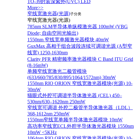
TO-39封装深紫外(UVC) LED
More>>
窄线宽激光器(光源)
子分类
窄线宽激光器(光源)
785nm SLM半导体单纵模激光器 100mW (VBG
Diode; 自由空间光输出)
1550nm 窄线宽单频激光器模块 40mW
GuxMax 高相干组合波段连续可调谐光源 (A型窄
线宽) 1250-1630nm
Clarity PFR 精密频率激光器模块 C Band ITU Grid
(8-16mW)
单频窄线宽激光二极管模块
(633/660/785/830/895/1064/1572nm) 30mW
1550nm RIO ORION 窄线宽激光器模块(光源) 10-
30mW
猫眼式外腔可调谐半导体激光器 (CEL) 450–
530nm/630–1620nm 250mW
窄线宽可调谐 外腔二极管半导体激光器（LDL）
368-1612nm 250mW
1550nm窄线宽单频半导体激光器模块 10mW
高功率窄线宽ECL外腔半导体激光器模块 1550nm
10mW <5KHz
1064nm RIO ORION 窄线宽激光器模块(光源) 10-