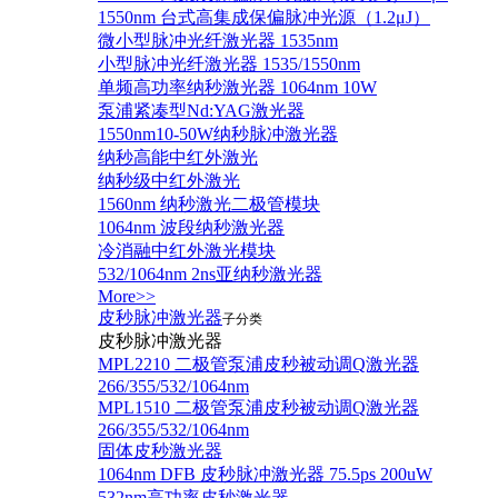
1550nm 台式高集成保偏脉冲光源（1.2μJ）
微小型脉冲光纤激光器 1535nm
小型脉冲光纤激光器 1535/1550nm
单频高功率纳秒激光器 1064nm 10W
泵浦紧凑型Nd:YAG激光器
1550nm10-50W纳秒脉冲激光器
纳秒高能中红外激光
纳秒级中红外激光
1560nm 纳秒激光二极管模块
1064nm 波段纳秒激光器
冷消融中红外激光模块
532/1064nm 2ns亚纳秒激光器
More>>
皮秒脉冲激光器
子分类
皮秒脉冲激光器
​MPL2210 二极管泵浦皮秒被动调Q激光器
266/355/532/1064nm
MPL1510 二极管泵浦皮秒被动调Q激光器
266/355/532/1064nm
固体皮秒激光器
1064nm DFB 皮秒脉冲激光器 75.5ps 200uW
532nm高功率皮秒激光器