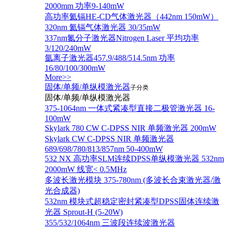
2000mm 功率9-140mW
高功率氦镉HE-CD气体激光器（442nm 150mW）
320nm 氦镉气体激光器 30/35mW
337nm氮分子激光器Nitrogen Laser 平均功率
3/120/240mW
氩离子激光器457.9/488/514.5nm 功率
16/80/100/300mW
More>>
固体/单频/单纵模激光器
子分类
固体/单频/单纵模激光器
375-1064nm 一体式紧凑型直接二极管激光器 16-
100mW
Skylark 780 CW C-DPSS NIR 单频激光器 200mW
Skylark CW C-DPSS NIR 单频激光器
689/698/780/813/857nm 50-400mW
532 NX 高功率SLM连续DPSS单纵模激光器 532nm
2000mW 线宽< 0.5MHz
多波长激光模块 375-780nm (多波长合束激光器/激
光合成器)
532nm 模块式超稳定密封紧凑型DPSS固体连续激
光器 Sprout-H (5-20W)
355/532/1064nm 三波段连续波激光器