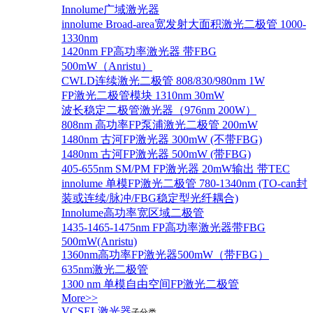
Innolume广域激光器
innolume Broad-area宽发射大面积激光二极管 1000-
1330nm
1420nm FP高功率激光器 带FBG
500mW（Anristu）
CWLD连续激光二极管 808/830/980nm 1W
FP激光二极管模块 1310nm 30mW
波长稳定二极管激光器（976nm 200W）
808nm 高功率FP泵浦激光二极管 200mW
1480nm 古河FP激光器 300mW (不带FBG)
1480nm 古河FP激光器 500mW (带FBG)
405-655nm SM/PM FP激光器 20mW输出 带TEC
innolume 单模FP激光二极管 780-1340nm (TO-can封
装或连续/脉冲/FBG稳定型光纤耦合)
Innolume高功率宽区域二极管
1435-1465-1475nm FP高功率激光器带FBG
500mW(Anristu)
1360nm高功率FP激光器500mW（带FBG）
635nm激光二极管
1300 nm 单模自由空间FP激光二极管
More>>
VCSEL激光器
子分类