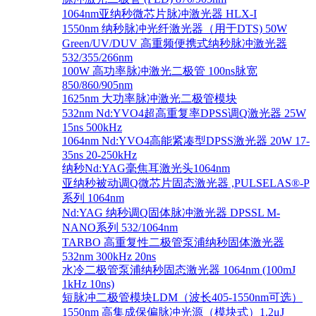
1064nm亚纳秒微芯片脉冲激光器 HLX-I
1550nm 纳秒脉冲光纤激光器（用于DTS) 50W
Green/UV/DUV 高重频便携式纳秒脉冲激光器
532/355/266nm
100W 高功率脉冲激光二极管 100ns脉宽
850/860/905nm
1625nm 大功率脉冲激光二极管模块
532nm Nd:YVO4超高重复率DPSS调Q激光器 25W
15ns 500kHz
1064nm Nd:YVO4高能紧凑型DPSS激光器 20W 17-
35ns 20-250kHz
纳秒Nd:YAG毫焦耳激光头1064nm
亚纳秒被动调Q微芯片固态激光器 ,PULSELAS®-P
系列 1064nm
Nd:YAG 纳秒调Q固体脉冲激光器 DPSSL M-
NANO系列 532/1064nm
TARBO 高重复性二极管泵浦纳秒固体激光器
532nm 300kHz 20ns
水冷二极管泵浦纳秒固态激光器 1064nm (100mJ
1kHz 10ns)
短脉冲二极管模块LDM（波长405-1550nm可选）
1550nm 高集成保偏脉冲光源（模块式）1.2μJ