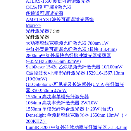
ATLAS-1550 波长可调谐激光器
C/L波段 可调谐激光器
多通道可调谐光源
AMETHYST波长可调谐激光系统
More>>
光纤激光器
子分类
光纤激光器
大功率窄线宽稳频光纤激光器 780nm 1W
中红外宽带可调谐光纤激光器 (超快 3-3.4um)
2800nm中红外超快光纤脉冲激光器振荡器
(~35MHz 2800±5nm 35mW)
Stabiλaser 1542ε 乙炔稳频光纤激光器 10/100mW
C波段波长可调谐光纤激光器 1529.16-1567.13nm
(10/20mW)
GLOphotonics可见光及长波紫外(UV-A)光纤激光
器 350-950nm 47mW
1550nm 高功率单模光纤激光器
1064nm 高功率光纤激光器 2W/10W
1550nm 单模光纤耦合激光器 1~20W (台式)
Denselight 单频超窄线宽激光器 1550nm 10mW（＜
200KHZ）
LumIR 3200 中红外连续功率光纤激光器 3.1-3.3um