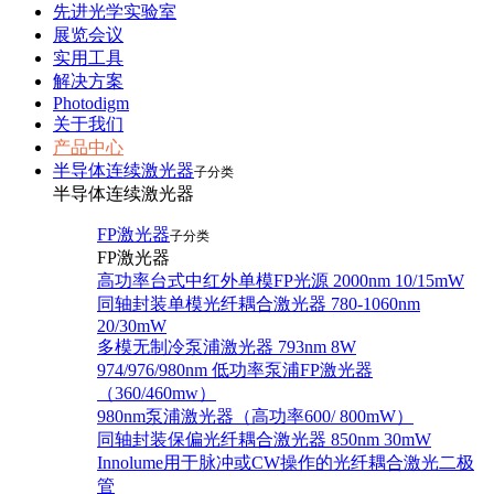
先进光学实验室
展览会议
实用工具
解决方案
Photodigm
关于我们
产品中心
半导体连续激光器
子分类
半导体连续激光器
FP激光器
子分类
FP激光器
高功率台式中红外单模FP光源 2000nm 10/15mW
同轴封装单模光纤耦合激光器 780-1060nm
20/30mW
多模无制冷泵浦激光器 793nm 8W
974/976/980nm 低功率泵浦FP激光器
（360/460mw）
980nm泵浦激光器（高功率600/ 800mW）
同轴封装保偏光纤耦合激光器 850nm 30mW
Innolume用于脉冲或CW操作的光纤耦合激光二极
管