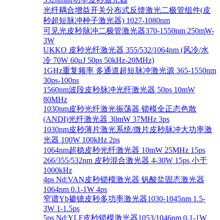
光纤耦合增益开关分布式反馈激光二极管组件(皮
秒超短脉冲种子激光器) 1027-1080nm
可见光皮秒脉冲二极管激光器370-1550nm 250mW-
3W
UKKO 皮秒光纤激光器 355/532/1064nm (风冷/水
冷 70W 60μJ 50ps 50kHz-20MHz)
1GHz重复频率 多通道超短脉冲激光源 365-1550nm
30ps-100ns
1560nm波段皮秒脉冲光纤激光器 50ps 10mW
80MHz
1030nm皮秒光纤激光振荡器 锁模全正态色散
(ANDI)光纤激光器 30mW 37MHz 3ps
1030nm皮秒薄片激光系统/微片皮秒脉冲大功率激
光器 100W 100kHz 2ps
1064nm超稳皮秒光纤激光器 10mW 25MHz 15ps
266/355/532nm 皮秒混合激光器 4-30W 15ps 小于
1000kHz
4ps Nd:VAN皮秒锁模激光器 钒酸盐固态激光器
1064nm 0.1-1W 4ps
窄谱Yb掺镱皮秒多功率激光器1030-1045nm 1.5-
3W 1-1.5ps
5ps Nd:YLF皮秒锁模激光器1053/1046nm 0.1-1W