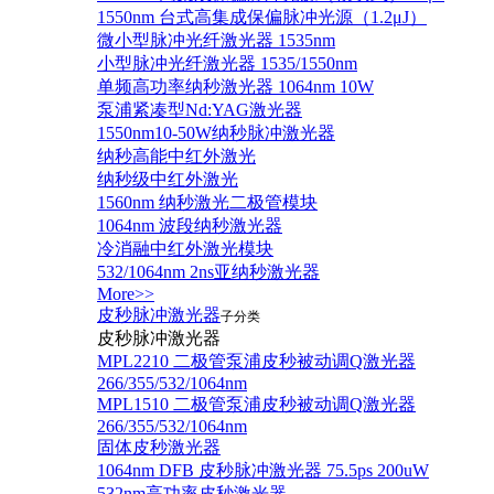
1550nm 台式高集成保偏脉冲光源（1.2μJ）
微小型脉冲光纤激光器 1535nm
小型脉冲光纤激光器 1535/1550nm
单频高功率纳秒激光器 1064nm 10W
泵浦紧凑型Nd:YAG激光器
1550nm10-50W纳秒脉冲激光器
纳秒高能中红外激光
纳秒级中红外激光
1560nm 纳秒激光二极管模块
1064nm 波段纳秒激光器
冷消融中红外激光模块
532/1064nm 2ns亚纳秒激光器
More>>
皮秒脉冲激光器
子分类
皮秒脉冲激光器
​MPL2210 二极管泵浦皮秒被动调Q激光器
266/355/532/1064nm
MPL1510 二极管泵浦皮秒被动调Q激光器
266/355/532/1064nm
固体皮秒激光器
1064nm DFB 皮秒脉冲激光器 75.5ps 200uW
532nm高功率皮秒激光器