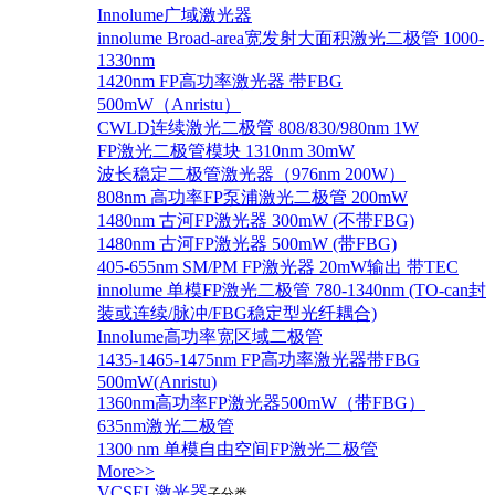
Innolume广域激光器
innolume Broad-area宽发射大面积激光二极管 1000-
1330nm
1420nm FP高功率激光器 带FBG
500mW（Anristu）
CWLD连续激光二极管 808/830/980nm 1W
FP激光二极管模块 1310nm 30mW
波长稳定二极管激光器（976nm 200W）
808nm 高功率FP泵浦激光二极管 200mW
1480nm 古河FP激光器 300mW (不带FBG)
1480nm 古河FP激光器 500mW (带FBG)
405-655nm SM/PM FP激光器 20mW输出 带TEC
innolume 单模FP激光二极管 780-1340nm (TO-can封
装或连续/脉冲/FBG稳定型光纤耦合)
Innolume高功率宽区域二极管
1435-1465-1475nm FP高功率激光器带FBG
500mW(Anristu)
1360nm高功率FP激光器500mW（带FBG）
635nm激光二极管
1300 nm 单模自由空间FP激光二极管
More>>
VCSEL激光器
子分类