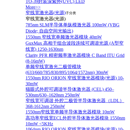
TO-39封装深紫外(UVC) LED
More>>
窄线宽激光器(光源)
子分类
窄线宽激光器(光源)
785nm SLM半导体单纵模激光器 100mW (VBG
Diode; 自由空间光输出)
1550nm 窄线宽单频激光器模块 40mW
GuxMax 高相干组合波段连续可调谐光源 (A型窄
线宽) 1250-1630nm
Clarity PFR 精密频率激光器模块 C Band ITU Grid
(8-16mW)
单频窄线宽激光二极管模块
(633/660/785/830/895/1064/1572nm) 30mW
1550nm RIO ORION 窄线宽激光器模块(光源) 10-
30mW
猫眼式外腔可调谐半导体激光器 (CEL) 450–
530nm/630–1620nm 250mW
窄线宽可调谐 外腔二极管半导体激光器（LDL）
368-1612nm 250mW
1550nm窄线宽单频半导体激光器模块 10mW
高功率窄线宽ECL外腔半导体激光器模块 1550nm
10mW <5KHz
1064nm RIO ORION 窄线宽激光器模块(光源) 10-