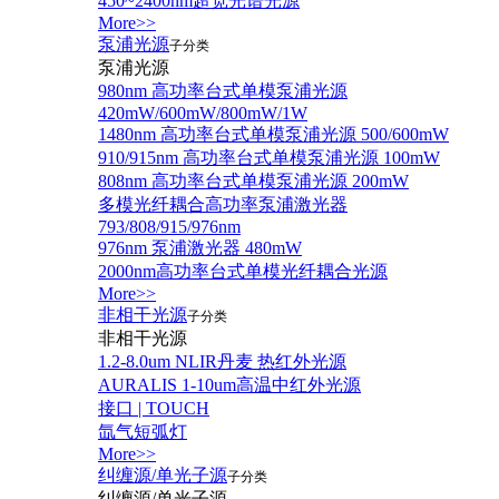
450~2400nm超宽光谱光源
More>>
泵浦光源
子分类
泵浦光源
980nm 高功率台式单模泵浦光源
420mW/600mW/800mW/1W
1480nm 高功率台式单模泵浦光源 500/600mW
910/915nm 高功率台式单模泵浦光源 100mW
808nm 高功率台式单模泵浦光源 200mW
多模光纤耦合高功率泵浦激光器
793/808/915/976nm
976nm 泵浦激光器 480mW
2000nm高功率台式单模光纤耦合光源
More>>
非相干光源
子分类
非相干光源
1.2-8.0um NLIR丹麦 热红外光源
AURALIS 1-10um高温中红外光源
接口 | TOUCH
氙气短弧灯
More>>
纠缠源/单光子源
子分类
纠缠源/单光子源