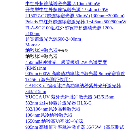
中红外超连续谱激光器 2-10um 50mW
开关型中红外超连续谱光源 1.9-4um 0.9W
L15077-C7超连续谱光源 50mW (1300nm~2000nm)
Polaris 中红外超连续谱激光器 1~4.6um 500/800mW
FLA-SC2100近红外超宽带超连续光源 1200-
2100nm
超宽谱激光光源600-2400nm
More>>
纳秒脉冲激光器
子分类
纳秒脉冲激光器
450nm脉冲激光二极管模组 2W 光谱宽度
(RMS)1nm
905nm 600W 高峰值功率脉冲激光器 8nm光谱宽度
TO56（激光测距仪用）
CAREX 可编程脉冲高功率纳秒紫外光纤激光器
343/515nm
YUCCA UV 紫外光纤脉冲激光器 343/515nm
532nm 亚纳秒微片激光器 HLX-G
532/1064nm风冷高频激光器
1064nm风冷纳秒激光器
1550nm 纳秒高功率脉冲光源
905nm 高峰值功率脉冲激光器 35/75W（高压测试