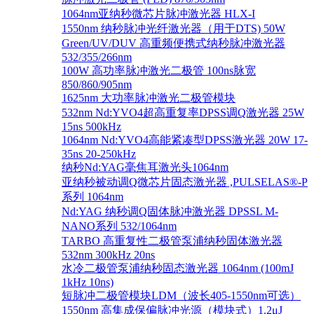
1064nm亚纳秒微芯片脉冲激光器 HLX-I
1550nm 纳秒脉冲光纤激光器（用于DTS) 50W
Green/UV/DUV 高重频便携式纳秒脉冲激光器
532/355/266nm
100W 高功率脉冲激光二极管 100ns脉宽
850/860/905nm
1625nm 大功率脉冲激光二极管模块
532nm Nd:YVO4超高重复率DPSS调Q激光器 25W
15ns 500kHz
1064nm Nd:YVO4高能紧凑型DPSS激光器 20W 17-
35ns 20-250kHz
纳秒Nd:YAG毫焦耳激光头1064nm
亚纳秒被动调Q微芯片固态激光器 ,PULSELAS®-P
系列 1064nm
Nd:YAG 纳秒调Q固体脉冲激光器 DPSSL M-
NANO系列 532/1064nm
TARBO 高重复性二极管泵浦纳秒固体激光器
532nm 300kHz 20ns
水冷二极管泵浦纳秒固态激光器 1064nm (100mJ
1kHz 10ns)
短脉冲二极管模块LDM（波长405-1550nm可选）
1550nm 高集成保偏脉冲光源（模块式）1.2μJ