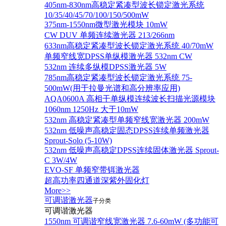
405nm-830nm高稳定紧凑型波长锁定激光系统
10/35/40/45/70/100/150/500mW
375nm-1550nm微型激光模块 10mW
CW DUV 单频连续激光器 213/266nm
633nm高稳定紧凑型波长锁定激光系统 40/70mW
单频窄线宽DPSS单纵模激光器 532nm CW
532nm 连续多纵模DPSS激光器 5W
785nm高稳定紧凑型波长锁定激光系统 75-
500mW(用于拉曼光谱和高分辨率应用)
AQA0600A 高相干单纵模连续波长扫描光源模块
1060nm 1250Hz 大于10mW
532nm 高稳定紧凑型单频窄线宽激光器 200mW
532nm 低噪声高稳定固态DPSS连续单频激光器
Sprout‐Solo (5-10W)
532nm 低噪声高稳定DPSS连续固体激光器 Sprout-
C 3W/4W
EVO-SF 单频窄带铒激光器
超高功率四通道深紫外固化灯
More>>
可调谐激光器
子分类
可调谐激光器
1550nm 可调谐窄线宽激光器 7.6-60mW (多功能可