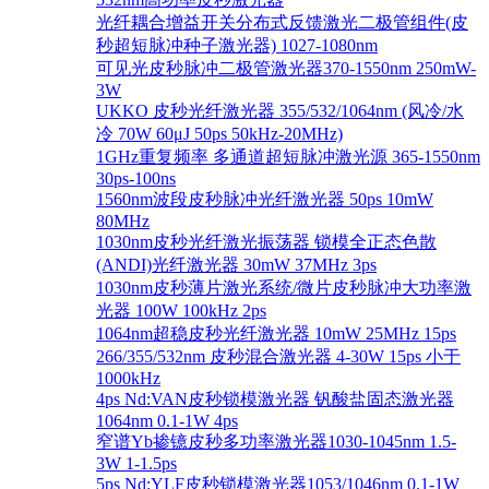
光纤耦合增益开关分布式反馈激光二极管组件(皮
秒超短脉冲种子激光器) 1027-1080nm
可见光皮秒脉冲二极管激光器370-1550nm 250mW-
3W
UKKO 皮秒光纤激光器 355/532/1064nm (风冷/水
冷 70W 60μJ 50ps 50kHz-20MHz)
1GHz重复频率 多通道超短脉冲激光源 365-1550nm
30ps-100ns
1560nm波段皮秒脉冲光纤激光器 50ps 10mW
80MHz
1030nm皮秒光纤激光振荡器 锁模全正态色散
(ANDI)光纤激光器 30mW 37MHz 3ps
1030nm皮秒薄片激光系统/微片皮秒脉冲大功率激
光器 100W 100kHz 2ps
1064nm超稳皮秒光纤激光器 10mW 25MHz 15ps
266/355/532nm 皮秒混合激光器 4-30W 15ps 小于
1000kHz
4ps Nd:VAN皮秒锁模激光器 钒酸盐固态激光器
1064nm 0.1-1W 4ps
窄谱Yb掺镱皮秒多功率激光器1030-1045nm 1.5-
3W 1-1.5ps
5ps Nd:YLF皮秒锁模激光器1053/1046nm 0.1-1W