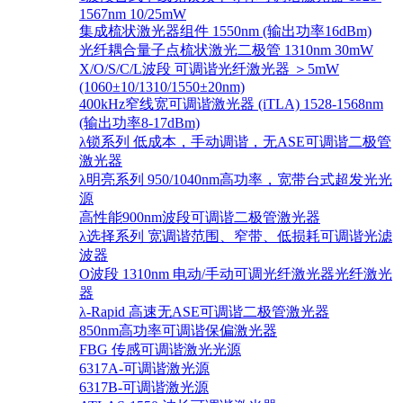
1567nm 10/25mW
集成梳状激光器组件 1550nm (输出功率16dBm)
光纤耦合量子点梳状激光二极管 1310nm 30mW
X/O/S/C/L波段 可调谐光纤激光器 ＞5mW
(1060±10/1310/1550±20nm)
400kHz窄线宽可调谐激光器 (iTLA) 1528-1568nm
(输出功率8-17dBm)
λ锁系列 低成本，手动调谐，无ASE可调谐二极管
激光器
λ明亮系列 950/1040nm高功率，宽带台式超发光光
源
高性能900nm波段可调谐二极管激光器
λ选择系列 宽调谐范围、窄带、低损耗可调谐光滤
波器
O波段 1310nm 电动/手动可调光纤激光器光纤激光
器
λ-Rapid 高速无ASE可调谐二极管激光器
850nm高功率可调谐保偏激光器
FBG 传感可调谐激光光源
6317A-可调谐激光源
6317B-可调谐激光源