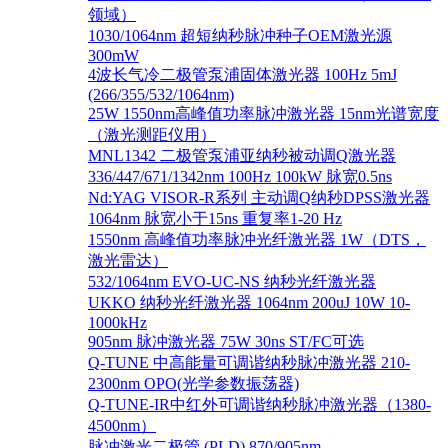
领域）
1030/1064nm 超短纳秒脉冲种子OEM激光源
300mW
4波长气冷二极管泵浦固体激光器 100Hz 5mJ
(266/355/532/1064nm)
25W 1550nm高峰值功率脉冲激光器 15nm光谱宽度
（激光测距仪用）
MNL1342 二极管泵浦亚纳秒被动调Q激光器
336/447/671/1342nm 100Hz 100kW 脉宽0.5ns
Nd:YAG VISOR-R系列 主动调Q纳秒DPSS激光器
1064nm 脉宽小于15ns 重复率1-20 Hz
1550nm 高峰值功率脉冲光纤激光器 1W（DTS，
激光雷达）
532/1064nm EVO-UC-NS 纳秒光纤激光器
UKKO 纳秒光纤激光器 1064nm 200uJ 10W 10-
1000kHz
905nm 脉冲激光器 75W 30ns ST/FC可选
Q-TUNE 中高能量可调谐纳秒脉冲激光器 210-
2300nm OPO(光学参数振荡器)
Q-TUNE-IR中红外可调谐纳秒脉冲激光器（1380-
4500nm）
脉冲激光二极管 (PLD) 870/905nm