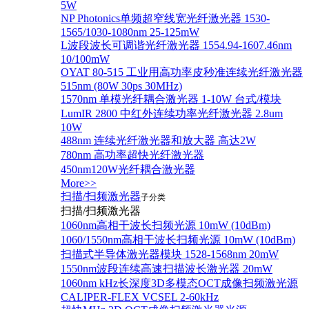
5W
NP Photonics单频超窄线宽光纤激光器 1530-
1565/1030-1080nm 25-125mW
L波段波长可调谐光纤激光器 1554.94-1607.46nm
10/100mW
OYAT 80-515 工业用高功率皮秒准连续光纤激光器
515nm (80W 30ps 30MHz)
1570nm 单模光纤耦合激光器 1-10W 台式/模块
LumIR 2800 中红外连续功率光纤激光器 2.8um
10W
488nm 连续光纤激光器和放大器 高达2W
780nm 高功率超快光纤激光器
450nm120W光纤耦合激光器
More>>
扫描/扫频激光器
子分类
扫描/扫频激光器
1060nm高相干波长扫频光源 10mW (10dBm)
1060/1550nm高相干波长扫频光源 10mW (10dBm)
扫描式半导体激光器模块 1528-1568nm 20mW
1550nm波段连续高速扫描波长激光器 20mW
1060nm kHz长深度3D多模态OCT成像扫频激光源
CALIPER-FLEX VCSEL 2-60kHz