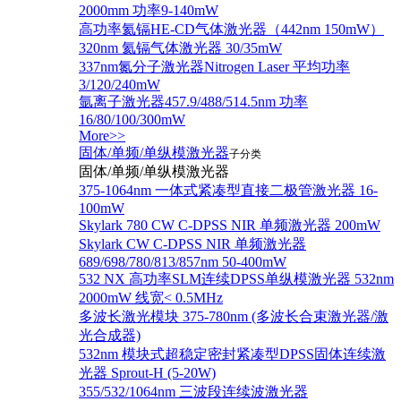
2000mm 功率9-140mW
高功率氦镉HE-CD气体激光器（442nm 150mW）
320nm 氦镉气体激光器 30/35mW
337nm氮分子激光器Nitrogen Laser 平均功率
3/120/240mW
氩离子激光器457.9/488/514.5nm 功率
16/80/100/300mW
More>>
固体/单频/单纵模激光器
子分类
固体/单频/单纵模激光器
375-1064nm 一体式紧凑型直接二极管激光器 16-
100mW
Skylark 780 CW C-DPSS NIR 单频激光器 200mW
Skylark CW C-DPSS NIR 单频激光器
689/698/780/813/857nm 50-400mW
532 NX 高功率SLM连续DPSS单纵模激光器 532nm
2000mW 线宽< 0.5MHz
多波长激光模块 375-780nm (多波长合束激光器/激
光合成器)
532nm 模块式超稳定密封紧凑型DPSS固体连续激
光器 Sprout-H (5-20W)
355/532/1064nm 三波段连续波激光器