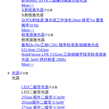
超快MHz 3D OCT成像扫频激光器光源
More>>
X射线激光器
子分类
X射线激光器
台式X射线源 激光器工作波长20nm 脉宽7ns 重复
频率10 Hz
More>>
校准源激光器
子分类
校准源激光器
氦氖He-Ne/乙炔C2H2 频率校准源/稳频激光器
632.8nm 1542nm
HighFinesse LFR 1532nm 乙炔稳频窄线宽校准源激
光器 3mW 绝对精度 2MHz
More>>
光源
子分类
光源
LED二极管光源
子分类
LED二极管光源
255nm 紫外二极管 0.3mW
265nm紫外二极管 0.5mW
275nm 紫外二极管 0.5mW