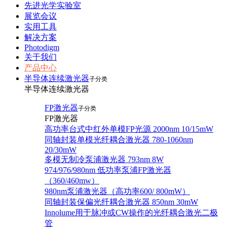
先进光学实验室
展览会议
实用工具
解决方案
Photodigm
关于我们
产品中心
半导体连续激光器
子分类
半导体连续激光器
FP激光器
子分类
FP激光器
高功率台式中红外单模FP光源 2000nm 10/15mW
同轴封装单模光纤耦合激光器 780-1060nm
20/30mW
多模无制冷泵浦激光器 793nm 8W
974/976/980nm 低功率泵浦FP激光器
（360/460mw）
980nm泵浦激光器（高功率600/ 800mW）
同轴封装保偏光纤耦合激光器 850nm 30mW
Innolume用于脉冲或CW操作的光纤耦合激光二极
管