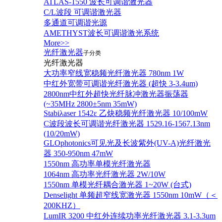
ATLAS-1550 波长可调谐激光器
C/L波段 可调谐激光器
多通道可调谐光源
AMETHYST波长可调谐激光系统
More>>
光纤激光器
子分类
光纤激光器
大功率窄线宽稳频光纤激光器 780nm 1W
中红外宽带可调谐光纤激光器 (超快 3-3.4um)
2800nm中红外超快光纤脉冲激光器振荡器
(~35MHz 2800±5nm 35mW)
Stabiλaser 1542ε 乙炔稳频光纤激光器 10/100mW
C波段波长可调谐光纤激光器 1529.16-1567.13nm
(10/20mW)
GLOphotonics可见光及长波紫外(UV-A)光纤激光
器 350-950nm 47mW
1550nm 高功率单模光纤激光器
1064nm 高功率光纤激光器 2W/10W
1550nm 单模光纤耦合激光器 1~20W (台式)
Denselight 单频超窄线宽激光器 1550nm 10mW（＜
200KHZ）
LumIR 3200 中红外连续功率光纤激光器 3.1-3.3um