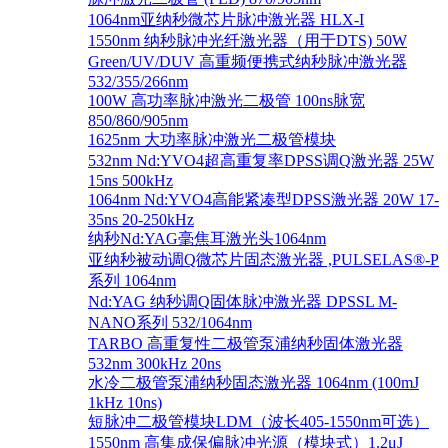
1064nm亚纳秒微芯片脉冲激光器 HLX-I
1550nm 纳秒脉冲光纤激光器（用于DTS) 50W
Green/UV/DUV 高重频便携式纳秒脉冲激光器
532/355/266nm
100W 高功率脉冲激光二极管 100ns脉宽
850/860/905nm
1625nm 大功率脉冲激光二极管模块
532nm Nd:YVO4超高重复率DPSS调Q激光器 25W
15ns 500kHz
1064nm Nd:YVO4高能紧凑型DPSS激光器 20W 17-
35ns 20-250kHz
纳秒Nd:YAG毫焦耳激光头1064nm
亚纳秒被动调Q微芯片固态激光器 ,PULSELAS®-P
系列 1064nm
Nd:YAG 纳秒调Q固体脉冲激光器 DPSSL M-
NANO系列 532/1064nm
TARBO 高重复性二极管泵浦纳秒固体激光器
532nm 300kHz 20ns
水冷二极管泵浦纳秒固态激光器 1064nm (100mJ
1kHz 10ns)
短脉冲二极管模块LDM（波长405-1550nm可选）
1550nm 高集成保偏脉冲光源（模块式）1.2μJ