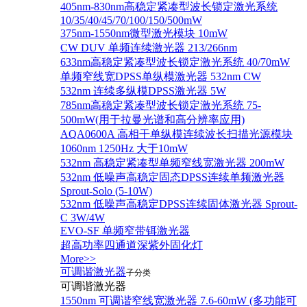
405nm-830nm高稳定紧凑型波长锁定激光系统
10/35/40/45/70/100/150/500mW
375nm-1550nm微型激光模块 10mW
CW DUV 单频连续激光器 213/266nm
633nm高稳定紧凑型波长锁定激光系统 40/70mW
单频窄线宽DPSS单纵模激光器 532nm CW
532nm 连续多纵模DPSS激光器 5W
785nm高稳定紧凑型波长锁定激光系统 75-
500mW(用于拉曼光谱和高分辨率应用)
AQA0600A 高相干单纵模连续波长扫描光源模块
1060nm 1250Hz 大于10mW
532nm 高稳定紧凑型单频窄线宽激光器 200mW
532nm 低噪声高稳定固态DPSS连续单频激光器
Sprout‐Solo (5-10W)
532nm 低噪声高稳定DPSS连续固体激光器 Sprout-
C 3W/4W
EVO-SF 单频窄带铒激光器
超高功率四通道深紫外固化灯
More>>
可调谐激光器
子分类
可调谐激光器
1550nm 可调谐窄线宽激光器 7.6-60mW (多功能可