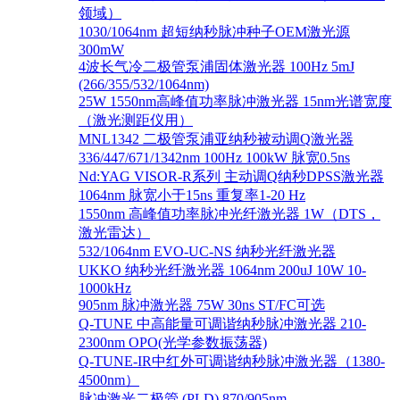
领域）
1030/1064nm 超短纳秒脉冲种子OEM激光源
300mW
4波长气冷二极管泵浦固体激光器 100Hz 5mJ
(266/355/532/1064nm)
25W 1550nm高峰值功率脉冲激光器 15nm光谱宽度
（激光测距仪用）
MNL1342 二极管泵浦亚纳秒被动调Q激光器
336/447/671/1342nm 100Hz 100kW 脉宽0.5ns
Nd:YAG VISOR-R系列 主动调Q纳秒DPSS激光器
1064nm 脉宽小于15ns 重复率1-20 Hz
1550nm 高峰值功率脉冲光纤激光器 1W（DTS，
激光雷达）
532/1064nm EVO-UC-NS 纳秒光纤激光器
UKKO 纳秒光纤激光器 1064nm 200uJ 10W 10-
1000kHz
905nm 脉冲激光器 75W 30ns ST/FC可选
Q-TUNE 中高能量可调谐纳秒脉冲激光器 210-
2300nm OPO(光学参数振荡器)
Q-TUNE-IR中红外可调谐纳秒脉冲激光器（1380-
4500nm）
脉冲激光二极管 (PLD) 870/905nm