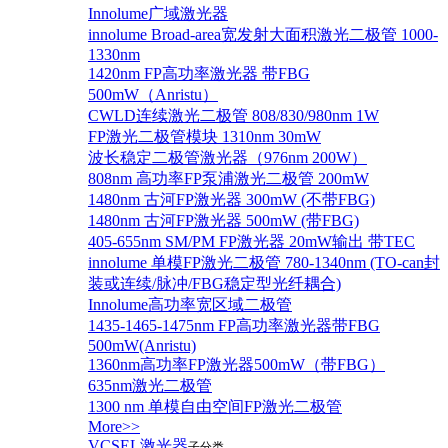
Innolume广域激光器
innolume Broad-area宽发射大面积激光二极管 1000-
1330nm
1420nm FP高功率激光器 带FBG
500mW（Anristu）
CWLD连续激光二极管 808/830/980nm 1W
FP激光二极管模块 1310nm 30mW
波长稳定二极管激光器（976nm 200W）
808nm 高功率FP泵浦激光二极管 200mW
1480nm 古河FP激光器 300mW (不带FBG)
1480nm 古河FP激光器 500mW (带FBG)
405-655nm SM/PM FP激光器 20mW输出 带TEC
innolume 单模FP激光二极管 780-1340nm (TO-can封
装或连续/脉冲/FBG稳定型光纤耦合)
Innolume高功率宽区域二极管
1435-1465-1475nm FP高功率激光器带FBG
500mW(Anristu)
1360nm高功率FP激光器500mW（带FBG）
635nm激光二极管
1300 nm 单模自由空间FP激光二极管
More>>
VCSEL激光器
子分类