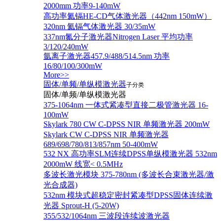
2000mm 功率9-140mW
高功率氦镉HE-CD气体激光器（442nm 150mW）
320nm 氦镉气体激光器 30/35mW
337nm氮分子激光器Nitrogen Laser 平均功率
3/120/240mW
氩离子激光器457.9/488/514.5nm 功率
16/80/100/300mW
More>>
固体/单频/单纵模激光器
子分类
固体/单频/单纵模激光器
375-1064nm 一体式紧凑型直接二极管激光器 16-
100mW
Skylark 780 CW C-DPSS NIR 单频激光器 200mW
Skylark CW C-DPSS NIR 单频激光器
689/698/780/813/857nm 50-400mW
532 NX 高功率SLM连续DPSS单纵模激光器 532nm
2000mW 线宽< 0.5MHz
多波长激光模块 375-780nm (多波长合束激光器/激
光合成器)
532nm 模块式超稳定密封紧凑型DPSS固体连续激
光器 Sprout-H (5-20W)
355/532/1064nm 三波段连续波激光器