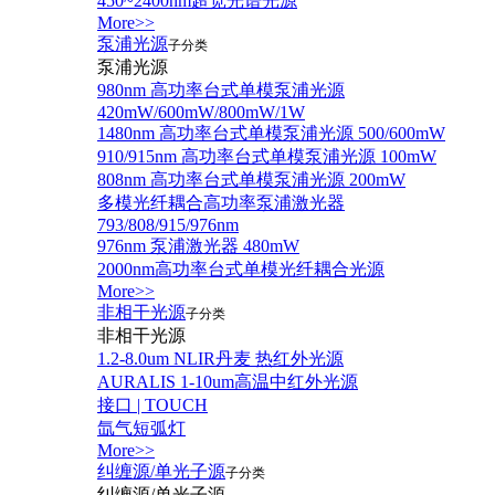
450~2400nm超宽光谱光源
More>>
泵浦光源
子分类
泵浦光源
980nm 高功率台式单模泵浦光源
420mW/600mW/800mW/1W
1480nm 高功率台式单模泵浦光源 500/600mW
910/915nm 高功率台式单模泵浦光源 100mW
808nm 高功率台式单模泵浦光源 200mW
多模光纤耦合高功率泵浦激光器
793/808/915/976nm
976nm 泵浦激光器 480mW
2000nm高功率台式单模光纤耦合光源
More>>
非相干光源
子分类
非相干光源
1.2-8.0um NLIR丹麦 热红外光源
AURALIS 1-10um高温中红外光源
接口 | TOUCH
氙气短弧灯
More>>
纠缠源/单光子源
子分类
纠缠源/单光子源