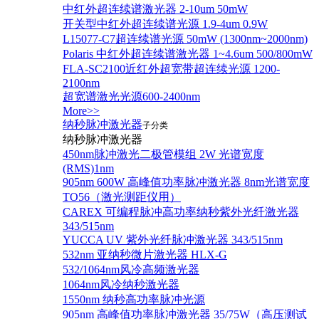
中红外超连续谱激光器 2-10um 50mW
开关型中红外超连续谱光源 1.9-4um 0.9W
L15077-C7超连续谱光源 50mW (1300nm~2000nm)
Polaris 中红外超连续谱激光器 1~4.6um 500/800mW
FLA-SC2100近红外超宽带超连续光源 1200-
2100nm
超宽谱激光光源600-2400nm
More>>
纳秒脉冲激光器
子分类
纳秒脉冲激光器
450nm脉冲激光二极管模组 2W 光谱宽度
(RMS)1nm
905nm 600W 高峰值功率脉冲激光器 8nm光谱宽度
TO56（激光测距仪用）
CAREX 可编程脉冲高功率纳秒紫外光纤激光器
343/515nm
YUCCA UV 紫外光纤脉冲激光器 343/515nm
532nm 亚纳秒微片激光器 HLX-G
532/1064nm风冷高频激光器
1064nm风冷纳秒激光器
1550nm 纳秒高功率脉冲光源
905nm 高峰值功率脉冲激光器 35/75W（高压测试