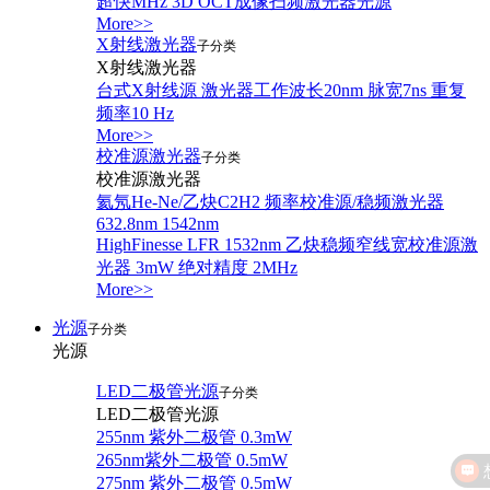
超快MHz 3D OCT成像扫频激光器光源
More>>
X射线激光器
子分类
X射线激光器
台式X射线源 激光器工作波长20nm 脉宽7ns 重复
频率10 Hz
More>>
校准源激光器
子分类
校准源激光器
氦氖He-Ne/乙炔C2H2 频率校准源/稳频激光器
632.8nm 1542nm
HighFinesse LFR 1532nm 乙炔稳频窄线宽校准源激
光器 3mW 绝对精度 2MHz
More>>
光源
子分类
光源
LED二极管光源
子分类
LED二极管光源
255nm 紫外二极管 0.3mW
265nm紫外二极管 0.5mW
275nm 紫外二极管 0.5mW