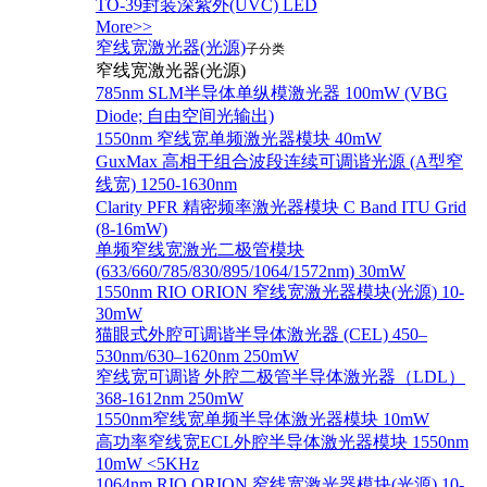
TO-39封装深紫外(UVC) LED
More>>
窄线宽激光器(光源)
子分类
窄线宽激光器(光源)
785nm SLM半导体单纵模激光器 100mW (VBG
Diode; 自由空间光输出)
1550nm 窄线宽单频激光器模块 40mW
GuxMax 高相干组合波段连续可调谐光源 (A型窄
线宽) 1250-1630nm
Clarity PFR 精密频率激光器模块 C Band ITU Grid
(8-16mW)
单频窄线宽激光二极管模块
(633/660/785/830/895/1064/1572nm) 30mW
1550nm RIO ORION 窄线宽激光器模块(光源) 10-
30mW
猫眼式外腔可调谐半导体激光器 (CEL) 450–
530nm/630–1620nm 250mW
窄线宽可调谐 外腔二极管半导体激光器（LDL）
368-1612nm 250mW
1550nm窄线宽单频半导体激光器模块 10mW
高功率窄线宽ECL外腔半导体激光器模块 1550nm
10mW <5KHz
1064nm RIO ORION 窄线宽激光器模块(光源) 10-