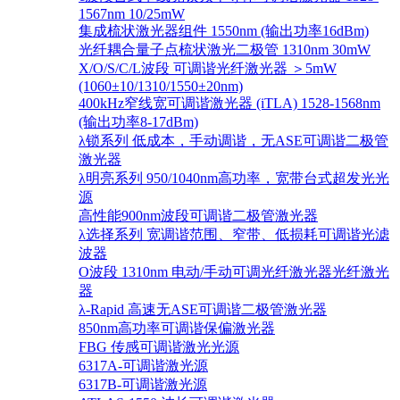
1567nm 10/25mW
集成梳状激光器组件 1550nm (输出功率16dBm)
光纤耦合量子点梳状激光二极管 1310nm 30mW
X/O/S/C/L波段 可调谐光纤激光器 ＞5mW
(1060±10/1310/1550±20nm)
400kHz窄线宽可调谐激光器 (iTLA) 1528-1568nm
(输出功率8-17dBm)
λ锁系列 低成本，手动调谐，无ASE可调谐二极管
激光器
λ明亮系列 950/1040nm高功率，宽带台式超发光光
源
高性能900nm波段可调谐二极管激光器
λ选择系列 宽调谐范围、窄带、低损耗可调谐光滤
波器
O波段 1310nm 电动/手动可调光纤激光器光纤激光
器
λ-Rapid 高速无ASE可调谐二极管激光器
850nm高功率可调谐保偏激光器
FBG 传感可调谐激光光源
6317A-可调谐激光源
6317B-可调谐激光源