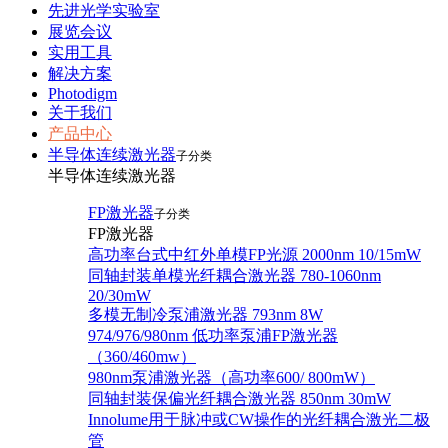
先进光学实验室
展览会议
实用工具
解决方案
Photodigm
关于我们
产品中心
半导体连续激光器
子分类
半导体连续激光器
FP激光器
子分类
FP激光器
高功率台式中红外单模FP光源 2000nm 10/15mW
同轴封装单模光纤耦合激光器 780-1060nm
20/30mW
多模无制冷泵浦激光器 793nm 8W
974/976/980nm 低功率泵浦FP激光器
（360/460mw）
980nm泵浦激光器（高功率600/ 800mW）
同轴封装保偏光纤耦合激光器 850nm 30mW
Innolume用于脉冲或CW操作的光纤耦合激光二极
管