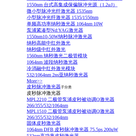
1550nm 台式高集成保偏脉冲光源（1.2μJ）
微小型脉冲光纤激光器 1535nm
小型脉冲光纤激光器 1535/1550nm
单频高功率纳秒激光器 1064nm 10W
泵浦紧凑型Nd:YAG激光器
1550nm10-50W纳秒脉冲激光器
纳秒高能中红外激光
纳秒级中红外激光
1560nm 纳秒激光二极管模块
1064nm 波段纳秒激光器
冷消融中红外激光模块
532/1064nm 2ns亚纳秒激光器
More>>
皮秒脉冲激光器
子分类
皮秒脉冲激光器
​MPL2210 二极管泵浦皮秒被动调Q激光器
266/355/532/1064nm
MPL1510 二极管泵浦皮秒被动调Q激光器
266/355/532/1064nm
固体皮秒激光器
1064nm DFB 皮秒脉冲激光器 75.5ps 200uW
532nm高功率皮秒激光器