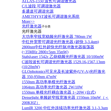
ATLAS-1550 波长可调谐激光器
C/L波段 可调谐激光器
多通道可调谐光源
AMETHYST波长可调谐激光系统
More>>
光纤激光器
子分类
光纤激光器
大功率窄线宽稳频光纤激光器 780nm 1W
中红外宽带可调谐光纤激光器 (超快 3-3.4um)
2800nm中红外超快光纤脉冲激光器振荡器
(~35MHz 2800±5nm 35mW)
Stabiλaser 1542ε 乙炔稳频光纤激光器 10/100mW
C波段波长可调谐光纤激光器 1529.16-1567.13nm
(10/20mW)
GLOphotonics可见光及长波紫外(UV-A)光纤激光
器 350-950nm 47mW
1550nm 高功率单模光纤激光器
1064nm 高功率光纤激光器 2W/10W
1550nm 单模光纤耦合激光器 1~20W (台式)
Denselight 单频超窄线宽激光器 1550nm 10mW（＜
200KHZ）
LumIR 3200 中红外连续功率光纤激光器 3.1-3.3um