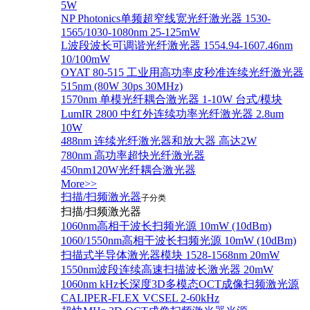
5W
NP Photonics单频超窄线宽光纤激光器 1530-
1565/1030-1080nm 25-125mW
L波段波长可调谐光纤激光器 1554.94-1607.46nm
10/100mW
OYAT 80-515 工业用高功率皮秒准连续光纤激光器
515nm (80W 30ps 30MHz)
1570nm 单模光纤耦合激光器 1-10W 台式/模块
LumIR 2800 中红外连续功率光纤激光器 2.8um
10W
488nm 连续光纤激光器和放大器 高达2W
780nm 高功率超快光纤激光器
450nm120W光纤耦合激光器
More>>
扫描/扫频激光器
子分类
扫描/扫频激光器
1060nm高相干波长扫频光源 10mW (10dBm)
1060/1550nm高相干波长扫频光源 10mW (10dBm)
扫描式半导体激光器模块 1528-1568nm 20mW
1550nm波段连续高速扫描波长激光器 20mW
1060nm kHz长深度3D多模态OCT成像扫频激光源
CALIPER-FLEX VCSEL 2-60kHz