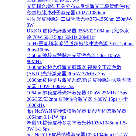
光纤耦合增益开关分布式反馈激光二极管组件(皮
秒超短脉冲种子激光器) 1027-1080nm
可见光皮秒脉冲二极管激光器370-1550nm 250mW-
3W
UKKO 皮秒光纤激光器 355/532/1064nm (风冷/水
冷 70W 60μJ 50ps 50kHz-20MHz)
1GHz重复频率 多通道超短脉冲激光源 365-1550nm
30ps-100ns
1560nm波段皮秒脉冲光纤激光器 50ps 10mW
80MHz
1030nm皮秒光纤激光振荡器 锁模全正态色散
(ANDI)光纤激光器 30mW 37MHz 3ps
1030nm皮秒薄片激光系统/微片皮秒脉冲大功率激
光器 100W 100kHz 2ps
1064nm超稳皮秒光纤激光器 10mW 25MHz 15ps
266/355/532nm 皮秒混合激光器 4-30W 15ps 小于
1000kHz
4ps Nd:VAN皮秒锁模激光器 钒酸盐固态激光器
1064nm 0.1-1W 4ps
窄谱Yb掺镱皮秒多功率激光器1030-1045nm 1.5-
3W 1-1.5ps
5ps Nd:YLF皮秒锁模激光器1053/1046nm 0.1-1W