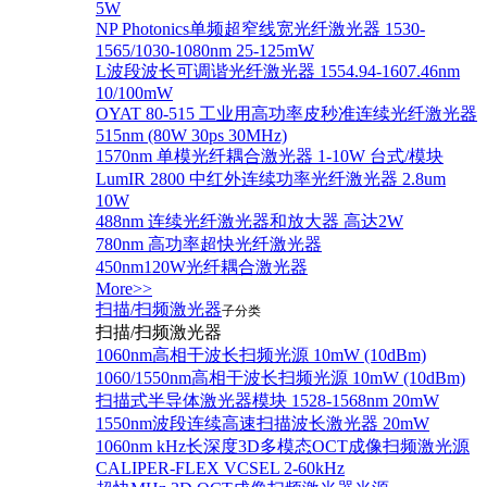
5W
NP Photonics单频超窄线宽光纤激光器 1530-
1565/1030-1080nm 25-125mW
L波段波长可调谐光纤激光器 1554.94-1607.46nm
10/100mW
OYAT 80-515 工业用高功率皮秒准连续光纤激光器
515nm (80W 30ps 30MHz)
1570nm 单模光纤耦合激光器 1-10W 台式/模块
LumIR 2800 中红外连续功率光纤激光器 2.8um
10W
488nm 连续光纤激光器和放大器 高达2W
780nm 高功率超快光纤激光器
450nm120W光纤耦合激光器
More>>
扫描/扫频激光器
子分类
扫描/扫频激光器
1060nm高相干波长扫频光源 10mW (10dBm)
1060/1550nm高相干波长扫频光源 10mW (10dBm)
扫描式半导体激光器模块 1528-1568nm 20mW
1550nm波段连续高速扫描波长激光器 20mW
1060nm kHz长深度3D多模态OCT成像扫频激光源
CALIPER-FLEX VCSEL 2-60kHz