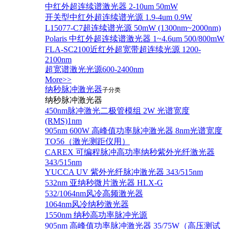
中红外超连续谱激光器 2-10um 50mW
开关型中红外超连续谱光源 1.9-4um 0.9W
L15077-C7超连续谱光源 50mW (1300nm~2000nm)
Polaris 中红外超连续谱激光器 1~4.6um 500/800mW
FLA-SC2100近红外超宽带超连续光源 1200-
2100nm
超宽谱激光光源600-2400nm
More>>
纳秒脉冲激光器
子分类
纳秒脉冲激光器
450nm脉冲激光二极管模组 2W 光谱宽度
(RMS)1nm
905nm 600W 高峰值功率脉冲激光器 8nm光谱宽度
TO56（激光测距仪用）
CAREX 可编程脉冲高功率纳秒紫外光纤激光器
343/515nm
YUCCA UV 紫外光纤脉冲激光器 343/515nm
532nm 亚纳秒微片激光器 HLX-G
532/1064nm风冷高频激光器
1064nm风冷纳秒激光器
1550nm 纳秒高功率脉冲光源
905nm 高峰值功率脉冲激光器 35/75W（高压测试