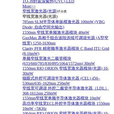
TO-39封装深紫外(UVC) LED
More>>
窄线宽激光器(光源)
子分类
窄线宽激光器(光源)
785nm SLM半导体单纵模激光器 100mW (VBG
Diode; 自由空间光输出)
1550nm 窄线宽单频激光器模块 40mW
GuxMax 高相干组合波段连续可调谐光源 (A型窄
线宽) 1250-1630nm
Clarity PFR 精密频率激光器模块 C Band ITU Grid
(8-16mW)
单频窄线宽激光二极管模块
(633/660/785/830/895/1064/1572nm) 30mW
1550nm RIO ORION 窄线宽激光器模块(光源) 10-
30mW
猫眼式外腔可调谐半导体激光器 (CEL) 450–
530nm/630–1620nm 250mW
窄线宽可调谐 外腔二极管半导体激光器（LDL）
368-1612nm 250mW
1550nm窄线宽单频半导体激光器模块 10mW
高功率窄线宽ECL外腔半导体激光器模块 1550nm
10mW <5KHz
1064nm RIO ORION 窄线宽激光器模块(光源) 10-