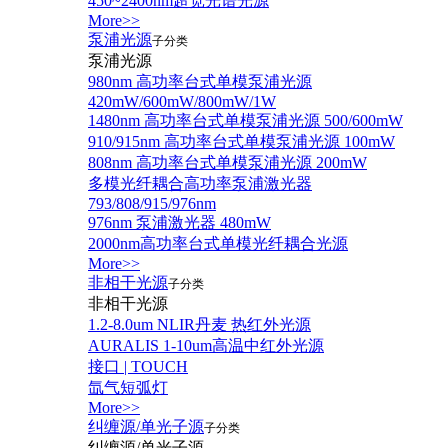
450~2400nm超宽光谱光源
More>>
泵浦光源
子分类
泵浦光源
980nm 高功率台式单模泵浦光源
420mW/600mW/800mW/1W
1480nm 高功率台式单模泵浦光源 500/600mW
910/915nm 高功率台式单模泵浦光源 100mW
808nm 高功率台式单模泵浦光源 200mW
多模光纤耦合高功率泵浦激光器
793/808/915/976nm
976nm 泵浦激光器 480mW
2000nm高功率台式单模光纤耦合光源
More>>
非相干光源
子分类
非相干光源
1.2-8.0um NLIR丹麦 热红外光源
AURALIS 1-10um高温中红外光源
接口 | TOUCH
氙气短弧灯
More>>
纠缠源/单光子源
子分类
纠缠源/单光子源