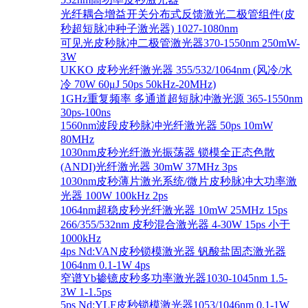
光纤耦合增益开关分布式反馈激光二极管组件(皮
秒超短脉冲种子激光器) 1027-1080nm
可见光皮秒脉冲二极管激光器370-1550nm 250mW-
3W
UKKO 皮秒光纤激光器 355/532/1064nm (风冷/水
冷 70W 60μJ 50ps 50kHz-20MHz)
1GHz重复频率 多通道超短脉冲激光源 365-1550nm
30ps-100ns
1560nm波段皮秒脉冲光纤激光器 50ps 10mW
80MHz
1030nm皮秒光纤激光振荡器 锁模全正态色散
(ANDI)光纤激光器 30mW 37MHz 3ps
1030nm皮秒薄片激光系统/微片皮秒脉冲大功率激
光器 100W 100kHz 2ps
1064nm超稳皮秒光纤激光器 10mW 25MHz 15ps
266/355/532nm 皮秒混合激光器 4-30W 15ps 小于
1000kHz
4ps Nd:VAN皮秒锁模激光器 钒酸盐固态激光器
1064nm 0.1-1W 4ps
窄谱Yb掺镱皮秒多功率激光器1030-1045nm 1.5-
3W 1-1.5ps
5ps Nd:YLF皮秒锁模激光器1053/1046nm 0.1-1W