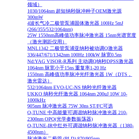
领域）
1030/1064nm 超短纳秒脉冲种子OEM激光源
300mW
4波长气冷二极管泵浦固体激光器 100Hz 5mJ
(266/355/532/1064nm)
25W 1550nm高峰值功率脉冲激光器 15nm光谱宽度
（激光测距仪用）
MNL1342 二极管泵浦亚纳秒被动调Q激光器
336/447/671/1342nm 100Hz 100kW 脉宽0.5ns
Nd:YAG VISOR-R系列 主动调Q纳秒DPSS激光器
1064nm 脉宽小于15ns 重复率1-20 Hz
1550nm 高峰值功率脉冲光纤激光器 1W（DTS，
激光雷达）
532/1064nm EVO-UC-NS 纳秒光纤激光器
UKKO 纳秒光纤激光器 1064nm 200uJ 10W 10-
1000kHz
905nm 脉冲激光器 75W 30ns ST/FC可选
Q-TUNE 中高能量可调谐纳秒脉冲激光器 210-
2300nm OPO(光学参数振荡器)
Q-TUNE-IR中红外可调谐纳秒脉冲激光器（1380-
4500nm）
脉冲激光二极管 (PLD) 870/905nm