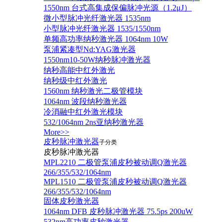
1550nm 台式高集成保偏脉冲光源（1.2μJ）
微小型脉冲光纤激光器 1535nm
小型脉冲光纤激光器 1535/1550nm
单频高功率纳秒激光器 1064nm 10W
泵浦紧凑型Nd:YAG激光器
1550nm10-50W纳秒脉冲激光器
纳秒高能中红外激光
纳秒级中红外激光
1560nm 纳秒激光二极管模块
1064nm 波段纳秒激光器
冷消融中红外激光模块
532/1064nm 2ns亚纳秒激光器
More>>
皮秒脉冲激光器
子分类
皮秒脉冲激光器
​MPL2210 二极管泵浦皮秒被动调Q激光器
266/355/532/1064nm
MPL1510 二极管泵浦皮秒被动调Q激光器
266/355/532/1064nm
固体皮秒激光器
1064nm DFB 皮秒脉冲激光器 75.5ps 200uW
532nm高功率皮秒激光器