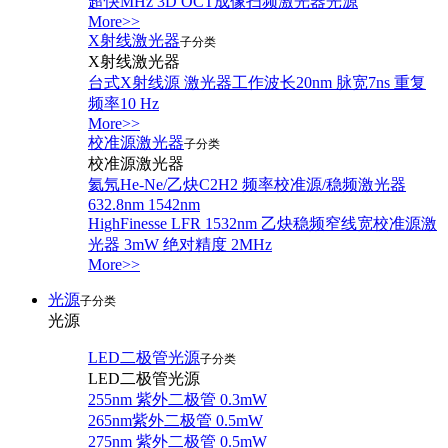
超快MHz 3D OCT成像扫频激光器光源
More>>
X射线激光器
子分类
X射线激光器
台式X射线源 激光器工作波长20nm 脉宽7ns 重复
频率10 Hz
More>>
校准源激光器
子分类
校准源激光器
氦氖He-Ne/乙炔C2H2 频率校准源/稳频激光器
632.8nm 1542nm
HighFinesse LFR 1532nm 乙炔稳频窄线宽校准源激
光器 3mW 绝对精度 2MHz
More>>
光源
子分类
光源
LED二极管光源
子分类
LED二极管光源
255nm 紫外二极管 0.3mW
265nm紫外二极管 0.5mW
275nm 紫外二极管 0.5mW