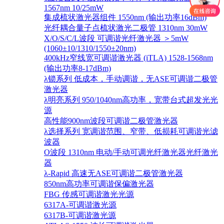
1567nm 10/25mW
集成梳状激光器组件 1550nm (输出功率16dBm)
光纤耦合量子点梳状激光二极管 1310nm 30mW
X/O/S/C/L波段 可调谐光纤激光器 ＞5mW
(1060±10/1310/1550±20nm)
400kHz窄线宽可调谐激光器 (iTLA) 1528-1568nm
(输出功率8-17dBm)
λ锁系列 低成本，手动调谐，无ASE可调谐二极管
激光器
λ明亮系列 950/1040nm高功率，宽带台式超发光光
源
高性能900nm波段可调谐二极管激光器
λ选择系列 宽调谐范围、窄带、低损耗可调谐光滤
波器
O波段 1310nm 电动/手动可调光纤激光器光纤激光
器
λ-Rapid 高速无ASE可调谐二极管激光器
850nm高功率可调谐保偏激光器
FBG 传感可调谐激光光源
6317A-可调谐激光源
6317B-可调谐激光源