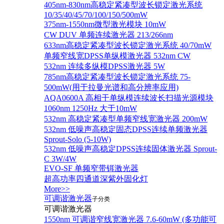
405nm-830nm高稳定紧凑型波长锁定激光系统
10/35/40/45/70/100/150/500mW
375nm-1550nm微型激光模块 10mW
CW DUV 单频连续激光器 213/266nm
633nm高稳定紧凑型波长锁定激光系统 40/70mW
单频窄线宽DPSS单纵模激光器 532nm CW
532nm 连续多纵模DPSS激光器 5W
785nm高稳定紧凑型波长锁定激光系统 75-
500mW(用于拉曼光谱和高分辨率应用)
AQA0600A 高相干单纵模连续波长扫描光源模块
1060nm 1250Hz 大于10mW
532nm 高稳定紧凑型单频窄线宽激光器 200mW
532nm 低噪声高稳定固态DPSS连续单频激光器
Sprout‐Solo (5-10W)
532nm 低噪声高稳定DPSS连续固体激光器 Sprout-
C 3W/4W
EVO-SF 单频窄带铒激光器
超高功率四通道深紫外固化灯
More>>
可调谐激光器
子分类
可调谐激光器
1550nm 可调谐窄线宽激光器 7.6-60mW (多功能可