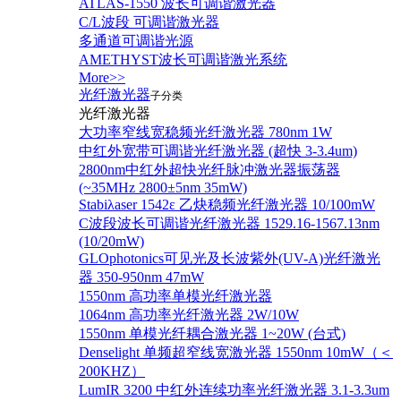
ATLAS-1550 波长可调谐激光器
C/L波段 可调谐激光器
多通道可调谐光源
AMETHYST波长可调谐激光系统
More>>
光纤激光器
子分类
光纤激光器
大功率窄线宽稳频光纤激光器 780nm 1W
中红外宽带可调谐光纤激光器 (超快 3-3.4um)
2800nm中红外超快光纤脉冲激光器振荡器
(~35MHz 2800±5nm 35mW)
Stabiλaser 1542ε 乙炔稳频光纤激光器 10/100mW
C波段波长可调谐光纤激光器 1529.16-1567.13nm
(10/20mW)
GLOphotonics可见光及长波紫外(UV-A)光纤激光
器 350-950nm 47mW
1550nm 高功率单模光纤激光器
1064nm 高功率光纤激光器 2W/10W
1550nm 单模光纤耦合激光器 1~20W (台式)
Denselight 单频超窄线宽激光器 1550nm 10mW（＜
200KHZ）
LumIR 3200 中红外连续功率光纤激光器 3.1-3.3um