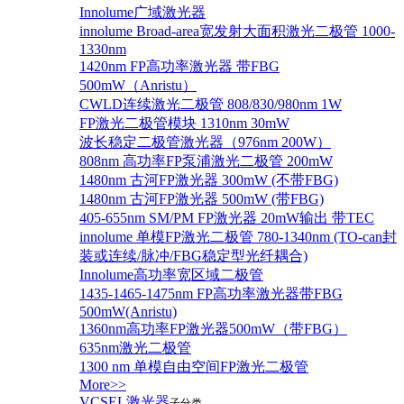
Innolume广域激光器
innolume Broad-area宽发射大面积激光二极管 1000-
1330nm
1420nm FP高功率激光器 带FBG
500mW（Anristu）
CWLD连续激光二极管 808/830/980nm 1W
FP激光二极管模块 1310nm 30mW
波长稳定二极管激光器（976nm 200W）
808nm 高功率FP泵浦激光二极管 200mW
1480nm 古河FP激光器 300mW (不带FBG)
1480nm 古河FP激光器 500mW (带FBG)
405-655nm SM/PM FP激光器 20mW输出 带TEC
innolume 单模FP激光二极管 780-1340nm (TO-can封
装或连续/脉冲/FBG稳定型光纤耦合)
Innolume高功率宽区域二极管
1435-1465-1475nm FP高功率激光器带FBG
500mW(Anristu)
1360nm高功率FP激光器500mW（带FBG）
635nm激光二极管
1300 nm 单模自由空间FP激光二极管
More>>
VCSEL激光器
子分类