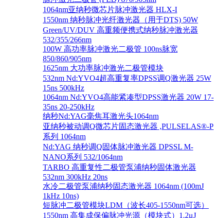
1064nm亚纳秒微芯片脉冲激光器 HLX-I
1550nm 纳秒脉冲光纤激光器（用于DTS) 50W
Green/UV/DUV 高重频便携式纳秒脉冲激光器
532/355/266nm
100W 高功率脉冲激光二极管 100ns脉宽
850/860/905nm
1625nm 大功率脉冲激光二极管模块
532nm Nd:YVO4超高重复率DPSS调Q激光器 25W
15ns 500kHz
1064nm Nd:YVO4高能紧凑型DPSS激光器 20W 17-
35ns 20-250kHz
纳秒Nd:YAG毫焦耳激光头1064nm
亚纳秒被动调Q微芯片固态激光器 ,PULSELAS®-P
系列 1064nm
Nd:YAG 纳秒调Q固体脉冲激光器 DPSSL M-
NANO系列 532/1064nm
TARBO 高重复性二极管泵浦纳秒固体激光器
532nm 300kHz 20ns
水冷二极管泵浦纳秒固态激光器 1064nm (100mJ
1kHz 10ns)
短脉冲二极管模块LDM（波长405-1550nm可选）
1550nm 高集成保偏脉冲光源（模块式）1.2μJ