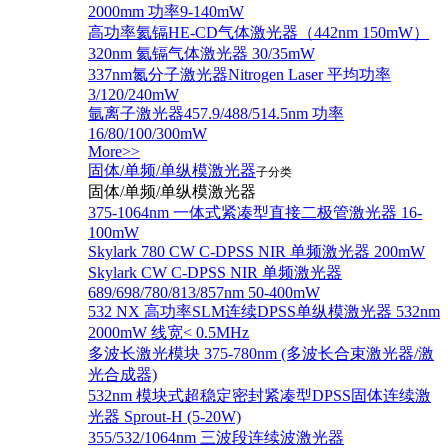
2000mm 功率9-140mW
高功率氦镉HE-CD气体激光器（442nm 150mW）
320nm 氦镉气体激光器 30/35mW
337nm氮分子激光器Nitrogen Laser 平均功率
3/120/240mW
氩离子激光器457.9/488/514.5nm 功率
16/80/100/300mW
More>>
固体/单频/单纵模激光器
子分类
固体/单频/单纵模激光器
375-1064nm 一体式紧凑型直接二极管激光器 16-
100mW
Skylark 780 CW C-DPSS NIR 单频激光器 200mW
Skylark CW C-DPSS NIR 单频激光器
689/698/780/813/857nm 50-400mW
532 NX 高功率SLM连续DPSS单纵模激光器 532nm
2000mW 线宽< 0.5MHz
多波长激光模块 375-780nm (多波长合束激光器/激
光合成器)
532nm 模块式超稳定密封紧凑型DPSS固体连续激
光器 Sprout-H (5-20W)
355/532/1064nm 三波段连续波激光器