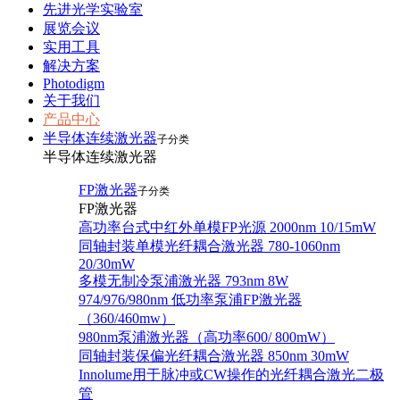
先进光学实验室
展览会议
实用工具
解决方案
Photodigm
关于我们
产品中心
半导体连续激光器
子分类
半导体连续激光器
FP激光器
子分类
FP激光器
高功率台式中红外单模FP光源 2000nm 10/15mW
同轴封装单模光纤耦合激光器 780-1060nm
20/30mW
多模无制冷泵浦激光器 793nm 8W
974/976/980nm 低功率泵浦FP激光器
（360/460mw）
980nm泵浦激光器（高功率600/ 800mW）
同轴封装保偏光纤耦合激光器 850nm 30mW
Innolume用于脉冲或CW操作的光纤耦合激光二极
管