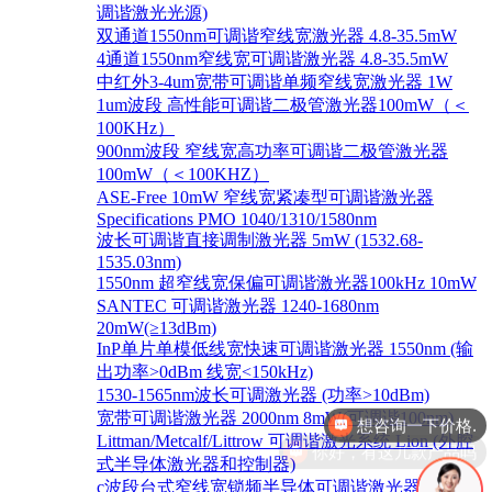
调谐激光光源)
双通道1550nm可调谐窄线宽激光器 4.8-35.5mW
4通道1550nm窄线宽可调谐激光器 4.8-35.5mW
中红外3-4um宽带可调谐单频窄线宽激光器 1W
1um波段 高性能可调谐二极管激光器100mW（＜
100KHz）
900nm波段 窄线宽高功率可调谐二极管激光器
100mW（＜100KHZ）
ASE-Free 10mW 窄线宽紧凑型可调谐激光器
Specifications PMO 1040/1310/1580nm
波长可调谐直接调制激光器 5mW (1532.68-
1535.03nm)
1550nm 超窄线宽保偏可调谐激光器100kHz 10mW
SANTEC 可调谐激光器 1240-1680nm
20mW(≥13dBm)
InP单片单模低线宽快速可调谐激光器 1550nm (输
出功率>0dBm 线宽<150kHz)
1530-1565nm波长可调激光器 (功率>10dBm)
宽带可调谐激光器 2000nm 8mW(可调谐100nm)
你好，有这几款产品吗
Littman/Metcalf/Littrow 可调谐激光系统 Lion (外腔
式半导体激光器和控制器)
c波段台式窄线宽锁频半导体可调谐激光器 1528-