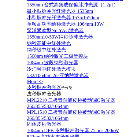
1550nm 台式高集成保偏脉冲光源（1.2μJ）
微小型脉冲光纤激光器 1535nm
小型脉冲光纤激光器 1535/1550nm
单频高功率纳秒激光器 1064nm 10W
泵浦紧凑型Nd:YAG激光器
1550nm10-50W纳秒脉冲激光器
纳秒高能中红外激光
纳秒级中红外激光
1560nm 纳秒激光二极管模块
1064nm 波段纳秒激光器
冷消融中红外激光模块
532/1064nm 2ns亚纳秒激光器
More>>
皮秒脉冲激光器
子分类
皮秒脉冲激光器
​MPL2210 二极管泵浦皮秒被动调Q激光器
266/355/532/1064nm
MPL1510 二极管泵浦皮秒被动调Q激光器
266/355/532/1064nm
固体皮秒激光器
1064nm DFB 皮秒脉冲激光器 75.5ps 200uW
532nm高功率皮秒激光器