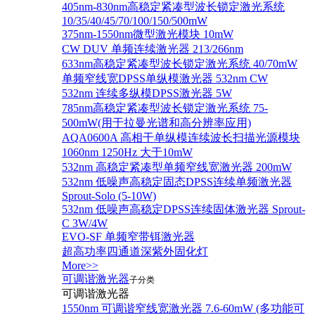
405nm-830nm高稳定紧凑型波长锁定激光系统
10/35/40/45/70/100/150/500mW
375nm-1550nm微型激光模块 10mW
CW DUV 单频连续激光器 213/266nm
633nm高稳定紧凑型波长锁定激光系统 40/70mW
单频窄线宽DPSS单纵模激光器 532nm CW
532nm 连续多纵模DPSS激光器 5W
785nm高稳定紧凑型波长锁定激光系统 75-
500mW(用于拉曼光谱和高分辨率应用)
AQA0600A 高相干单纵模连续波长扫描光源模块
1060nm 1250Hz 大于10mW
532nm 高稳定紧凑型单频窄线宽激光器 200mW
532nm 低噪声高稳定固态DPSS连续单频激光器
Sprout‐Solo (5-10W)
532nm 低噪声高稳定DPSS连续固体激光器 Sprout-
C 3W/4W
EVO-SF 单频窄带铒激光器
超高功率四通道深紫外固化灯
More>>
可调谐激光器
子分类
可调谐激光器
1550nm 可调谐窄线宽激光器 7.6-60mW (多功能可