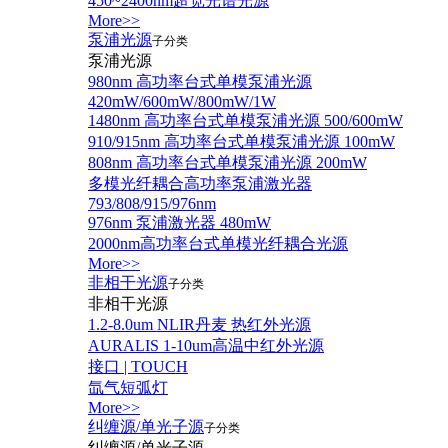
450~2400nm超宽光谱光源
More>>
泵浦光源
子分类
泵浦光源
980nm 高功率台式单模泵浦光源
420mW/600mW/800mW/1W
1480nm 高功率台式单模泵浦光源 500/600mW
910/915nm 高功率台式单模泵浦光源 100mW
808nm 高功率台式单模泵浦光源 200mW
多模光纤耦合高功率泵浦激光器
793/808/915/976nm
976nm 泵浦激光器 480mW
2000nm高功率台式单模光纤耦合光源
More>>
非相干光源
子分类
非相干光源
1.2-8.0um NLIR丹麦 热红外光源
AURALIS 1-10um高温中红外光源
接口 | TOUCH
氙气短弧灯
More>>
纠缠源/单光子源
子分类
纠缠源/单光子源