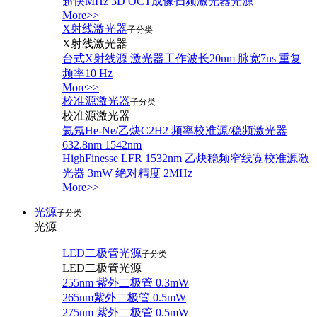
超快MHz 3D OCT成像扫频激光器光源
More>>
X射线激光器
子分类
X射线激光器
台式X射线源 激光器工作波长20nm 脉宽7ns 重复
频率10 Hz
More>>
校准源激光器
子分类
校准源激光器
氦氖He-Ne/乙炔C2H2 频率校准源/稳频激光器
632.8nm 1542nm
HighFinesse LFR 1532nm 乙炔稳频窄线宽校准源激
光器 3mW 绝对精度 2MHz
More>>
光源
子分类
光源
LED二极管光源
子分类
LED二极管光源
255nm 紫外二极管 0.3mW
265nm紫外二极管 0.5mW
275nm 紫外二极管 0.5mW