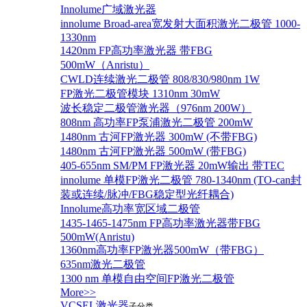
Innolume广域激光器
innolume Broad-area宽发射大面积激光二极管 1000-
1330nm
1420nm FP高功率激光器 带FBG
500mW（Anristu）
CWLD连续激光二极管 808/830/980nm 1W
FP激光二极管模块 1310nm 30mW
波长稳定二极管激光器（976nm 200W）
808nm 高功率FP泵浦激光二极管 200mW
1480nm 古河FP激光器 300mW (不带FBG)
1480nm 古河FP激光器 500mW (带FBG)
405-655nm SM/PM FP激光器 20mW输出 带TEC
innolume 单模FP激光二极管 780-1340nm (TO-can封
装或连续/脉冲/FBG稳定型光纤耦合)
Innolume高功率宽区域二极管
1435-1465-1475nm FP高功率激光器带FBG
500mW(Anristu)
1360nm高功率FP激光器500mW（带FBG）
635nm激光二极管
1300 nm 单模自由空间FP激光二极管
More>>
VCSEL激光器
子分类