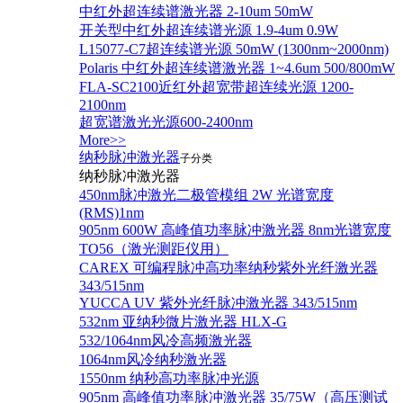
中红外超连续谱激光器 2-10um 50mW
开关型中红外超连续谱光源 1.9-4um 0.9W
L15077-C7超连续谱光源 50mW (1300nm~2000nm)
Polaris 中红外超连续谱激光器 1~4.6um 500/800mW
FLA-SC2100近红外超宽带超连续光源 1200-
2100nm
超宽谱激光光源600-2400nm
More>>
纳秒脉冲激光器
子分类
纳秒脉冲激光器
450nm脉冲激光二极管模组 2W 光谱宽度
(RMS)1nm
905nm 600W 高峰值功率脉冲激光器 8nm光谱宽度
TO56（激光测距仪用）
CAREX 可编程脉冲高功率纳秒紫外光纤激光器
343/515nm
YUCCA UV 紫外光纤脉冲激光器 343/515nm
532nm 亚纳秒微片激光器 HLX-G
532/1064nm风冷高频激光器
1064nm风冷纳秒激光器
1550nm 纳秒高功率脉冲光源
905nm 高峰值功率脉冲激光器 35/75W（高压测试