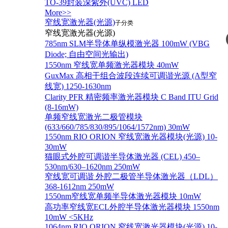
TO-39封装深紫外(UVC) LED
More>>
窄线宽激光器(光源)
子分类
窄线宽激光器(光源)
785nm SLM半导体单纵模激光器 100mW (VBG
Diode; 自由空间光输出)
1550nm 窄线宽单频激光器模块 40mW
GuxMax 高相干组合波段连续可调谐光源 (A型窄
线宽) 1250-1630nm
Clarity PFR 精密频率激光器模块 C Band ITU Grid
(8-16mW)
单频窄线宽激光二极管模块
(633/660/785/830/895/1064/1572nm) 30mW
1550nm RIO ORION 窄线宽激光器模块(光源) 10-
30mW
猫眼式外腔可调谐半导体激光器 (CEL) 450–
530nm/630–1620nm 250mW
窄线宽可调谐 外腔二极管半导体激光器（LDL）
368-1612nm 250mW
1550nm窄线宽单频半导体激光器模块 10mW
高功率窄线宽ECL外腔半导体激光器模块 1550nm
10mW <5KHz
1064nm RIO ORION 窄线宽激光器模块(光源) 10-