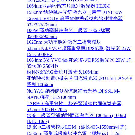
1064nm亚纳秒微芯片脉冲激光器 HLX-I
1550nm 纳秒脉冲光纤激光器（用于DTS) 50W
Green/UV/DUV 高重频便携式纳秒脉冲激光器
532/355/266nm
100W 高功率脉冲激光二极管 100ns脉宽
850/860/905nm
1625nm 大功率脉冲激光二极管模块
532nm Nd:YVO4超高重复率DPSS调Q激光器 25W
15ns 500kHz
1064nm Nd:YVO4高能紧凑型DPSS激光器 20W 17-
35ns 20-250kHz
纳秒Nd:YAG毫焦耳激光头1064nm
亚纳秒被动调Q微芯片固态激光器 ,PULSELAS®-P
系列 1064nm
Nd:YAG 纳秒调Q固体脉冲激光器 DPSSL M-
NANO系列 532/1064nm
TARBO 高重复性二极管泵浦纳秒固体激光器
532nm 300kHz 20ns
水冷二极管泵浦纳秒固态激光器 1064nm (100mJ
1kHz 10ns)
短脉冲二极管模块LDM（波长405-1550nm可选）
1550nm 高集成保偏脉冲光源（模块式）1.2μJ