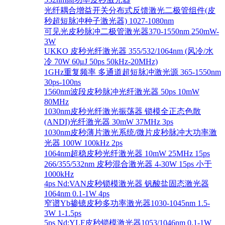
光纤耦合增益开关分布式反馈激光二极管组件(皮
秒超短脉冲种子激光器) 1027-1080nm
可见光皮秒脉冲二极管激光器370-1550nm 250mW-
3W
UKKO 皮秒光纤激光器 355/532/1064nm (风冷/水
冷 70W 60μJ 50ps 50kHz-20MHz)
1GHz重复频率 多通道超短脉冲激光源 365-1550nm
30ps-100ns
1560nm波段皮秒脉冲光纤激光器 50ps 10mW
80MHz
1030nm皮秒光纤激光振荡器 锁模全正态色散
(ANDI)光纤激光器 30mW 37MHz 3ps
1030nm皮秒薄片激光系统/微片皮秒脉冲大功率激
光器 100W 100kHz 2ps
1064nm超稳皮秒光纤激光器 10mW 25MHz 15ps
266/355/532nm 皮秒混合激光器 4-30W 15ps 小于
1000kHz
4ps Nd:VAN皮秒锁模激光器 钒酸盐固态激光器
1064nm 0.1-1W 4ps
窄谱Yb掺镱皮秒多功率激光器1030-1045nm 1.5-
3W 1-1.5ps
5ps Nd:YLF皮秒锁模激光器1053/1046nm 0.1-1W