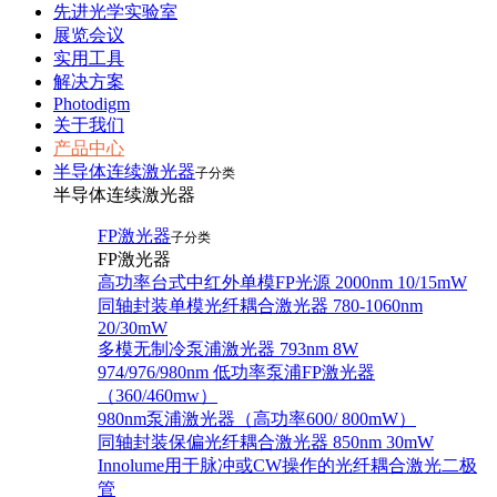
先进光学实验室
展览会议
实用工具
解决方案
Photodigm
关于我们
产品中心
半导体连续激光器
子分类
半导体连续激光器
FP激光器
子分类
FP激光器
高功率台式中红外单模FP光源 2000nm 10/15mW
同轴封装单模光纤耦合激光器 780-1060nm
20/30mW
多模无制冷泵浦激光器 793nm 8W
974/976/980nm 低功率泵浦FP激光器
（360/460mw）
980nm泵浦激光器（高功率600/ 800mW）
同轴封装保偏光纤耦合激光器 850nm 30mW
Innolume用于脉冲或CW操作的光纤耦合激光二极
管