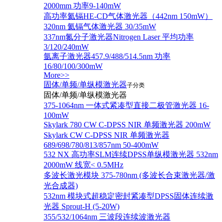
2000mm 功率9-140mW
高功率氦镉HE-CD气体激光器（442nm 150mW）
320nm 氦镉气体激光器 30/35mW
337nm氮分子激光器Nitrogen Laser 平均功率
3/120/240mW
氩离子激光器457.9/488/514.5nm 功率
16/80/100/300mW
More>>
固体/单频/单纵模激光器
子分类
固体/单频/单纵模激光器
375-1064nm 一体式紧凑型直接二极管激光器 16-
100mW
Skylark 780 CW C-DPSS NIR 单频激光器 200mW
Skylark CW C-DPSS NIR 单频激光器
689/698/780/813/857nm 50-400mW
532 NX 高功率SLM连续DPSS单纵模激光器 532nm
2000mW 线宽< 0.5MHz
多波长激光模块 375-780nm (多波长合束激光器/激
光合成器)
532nm 模块式超稳定密封紧凑型DPSS固体连续激
光器 Sprout-H (5-20W)
355/532/1064nm 三波段连续波激光器