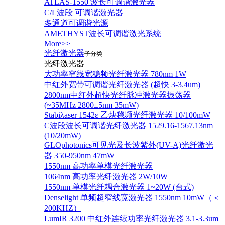
ATLAS-1550 波长可调谐激光器
C/L波段 可调谐激光器
多通道可调谐光源
AMETHYST波长可调谐激光系统
More>>
光纤激光器
子分类
光纤激光器
大功率窄线宽稳频光纤激光器 780nm 1W
中红外宽带可调谐光纤激光器 (超快 3-3.4um)
2800nm中红外超快光纤脉冲激光器振荡器
(~35MHz 2800±5nm 35mW)
Stabiλaser 1542ε 乙炔稳频光纤激光器 10/100mW
C波段波长可调谐光纤激光器 1529.16-1567.13nm
(10/20mW)
GLOphotonics可见光及长波紫外(UV-A)光纤激光
器 350-950nm 47mW
1550nm 高功率单模光纤激光器
1064nm 高功率光纤激光器 2W/10W
1550nm 单模光纤耦合激光器 1~20W (台式)
Denselight 单频超窄线宽激光器 1550nm 10mW（＜
200KHZ）
LumIR 3200 中红外连续功率光纤激光器 3.1-3.3um