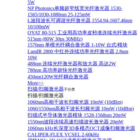
5W
NP Photonics单频超窄线宽光纤激光器 1530-
1565/1030-1080nm 25-125mW
L波段波长可调谐光纤激光器 1554.94-1607.46nm
10/100mW
OYAT 80-515 工业用高功率皮秒准连续光纤激光器
515nm (80W 30ps 30MHz)
1570nm 单模光纤耦合激光器 1-10W 台式/模块
LumIR 2800 中红外连续功率光纤激光器 2.8um
10W
488nm 连续光纤激光器和放大器 高达2W
780nm 高功率超快光纤激光器
450nm120W光纤耦合激光器
More>>
扫描/扫频激光器
子分类
扫描/扫频激光器
1060nm高相干波长扫频光源 10mW (10dBm)
1060/1550nm高相干波长扫频光源 10mW (10dBm)
扫描式半导体激光器模块 1528-1568nm 20mW
1550nm波段连续高速扫描波长激光器 20mW
1060nm kHz长深度3D多模态OCT成像扫频激光源
CALIPER-FLEX VCSEL 2-60kHz