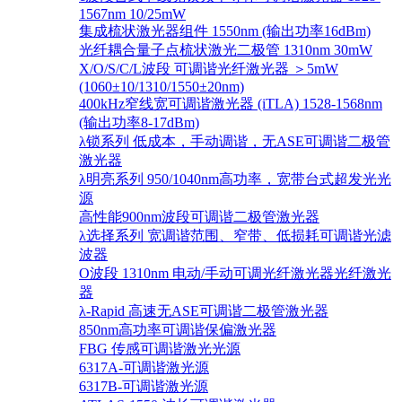
1567nm 10/25mW
集成梳状激光器组件 1550nm (输出功率16dBm)
光纤耦合量子点梳状激光二极管 1310nm 30mW
X/O/S/C/L波段 可调谐光纤激光器 ＞5mW
(1060±10/1310/1550±20nm)
400kHz窄线宽可调谐激光器 (iTLA) 1528-1568nm
(输出功率8-17dBm)
λ锁系列 低成本，手动调谐，无ASE可调谐二极管
激光器
λ明亮系列 950/1040nm高功率，宽带台式超发光光
源
高性能900nm波段可调谐二极管激光器
λ选择系列 宽调谐范围、窄带、低损耗可调谐光滤
波器
O波段 1310nm 电动/手动可调光纤激光器光纤激光
器
λ-Rapid 高速无ASE可调谐二极管激光器
850nm高功率可调谐保偏激光器
FBG 传感可调谐激光光源
6317A-可调谐激光源
6317B-可调谐激光源