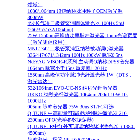
领域）
1030/1064nm 超短纳秒脉冲种子OEM激光源
300mW
4波长气冷二极管泵浦固体激光器 100Hz 5mJ
(266/355/532/1064nm)
25W 1550nm高峰值功率脉冲激光器 15nm光谱宽度
（激光测距仪用）
MNL1342 二极管泵浦亚纳秒被动调Q激光器
336/447/671/1342nm 100Hz 100kW 脉宽0.5ns
Nd:YAG VISOR-R系列 主动调Q纳秒DPSS激光器
1064nm 脉宽小于15ns 重复率1-20 Hz
1550nm 高峰值功率脉冲光纤激光器 1W（DTS，
激光雷达）
532/1064nm EVO-UC-NS 纳秒光纤激光器
UKKO 纳秒光纤激光器 1064nm 200uJ 10W 10-
1000kHz
905nm 脉冲激光器 75W 30ns ST/FC可选
Q-TUNE 中高能量可调谐纳秒脉冲激光器 210-
2300nm OPO(光学参数振荡器)
Q-TUNE-IR中红外可调谐纳秒脉冲激光器（1380-
4500nm）
脉冲激光二极管 (PLD) 870/905nm