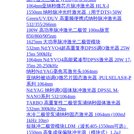
1064nm亚纳秒微芯片脉冲激光器 HLX-I
1550nm 纳秒脉冲光纤激光器（用于DTS) 50W
Green/UV/DUV 高重频便携式纳秒脉冲激光器
532/355/266nm
100W 高功率脉冲激光二极管 100ns脉宽
850/860/905nm
1625nm 大功率脉冲激光二极管模块
532nm Nd:YVO4超高重复率DPSS调Q激光器 25W
15ns 500kHz
1064nm Nd:YVO4高能紧凑型DPSS激光器 20W 17-
35ns 20-250kHz
纳秒Nd:YAG毫焦耳激光头1064nm
亚纳秒被动调Q微芯片固态激光器 ,PULSELAS®-P
系列 1064nm
Nd:YAG 纳秒调Q固体脉冲激光器 DPSSL M-
NANO系列 532/1064nm
TARBO 高重复性二极管泵浦纳秒固体激光器
532nm 300kHz 20ns
水冷二极管泵浦纳秒固态激光器 1064nm (100mJ
1kHz 10ns)
短脉冲二极管模块LDM（波长405-1550nm可选）
1550nm 高集成保偏脉冲光源（模块式）1.2μJ