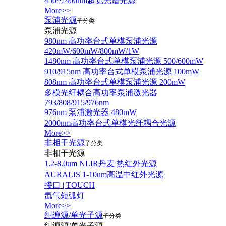
450~2400nm超宽光谱光源
More>>
泵浦光源
子分类
泵浦光源
980nm 高功率台式单模泵浦光源
420mW/600mW/800mW/1W
1480nm 高功率台式单模泵浦光源 500/600mW
910/915nm 高功率台式单模泵浦光源 100mW
808nm 高功率台式单模泵浦光源 200mW
多模光纤耦合高功率泵浦激光器
793/808/915/976nm
976nm 泵浦激光器 480mW
2000nm高功率台式单模光纤耦合光源
More>>
非相干光源
子分类
非相干光源
1.2-8.0um NLIR丹麦 热红外光源
AURALIS 1-10um高温中红外光源
接口 | TOUCH
氙气短弧灯
More>>
纠缠源/单光子源
子分类
纠缠源/单光子源