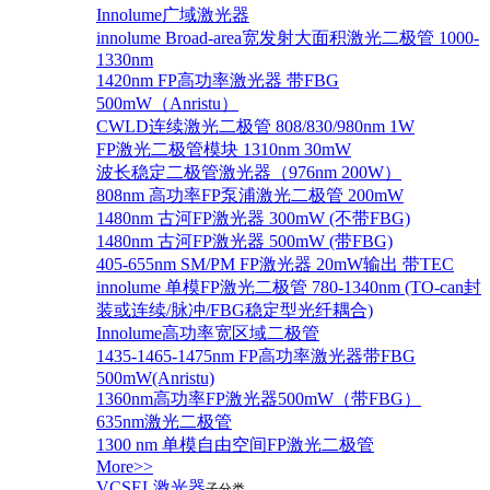
Innolume广域激光器
innolume Broad-area宽发射大面积激光二极管 1000-
1330nm
1420nm FP高功率激光器 带FBG
500mW（Anristu）
CWLD连续激光二极管 808/830/980nm 1W
FP激光二极管模块 1310nm 30mW
波长稳定二极管激光器（976nm 200W）
808nm 高功率FP泵浦激光二极管 200mW
1480nm 古河FP激光器 300mW (不带FBG)
1480nm 古河FP激光器 500mW (带FBG)
405-655nm SM/PM FP激光器 20mW输出 带TEC
innolume 单模FP激光二极管 780-1340nm (TO-can封
装或连续/脉冲/FBG稳定型光纤耦合)
Innolume高功率宽区域二极管
1435-1465-1475nm FP高功率激光器带FBG
500mW(Anristu)
1360nm高功率FP激光器500mW（带FBG）
635nm激光二极管
1300 nm 单模自由空间FP激光二极管
More>>
VCSEL激光器
子分类