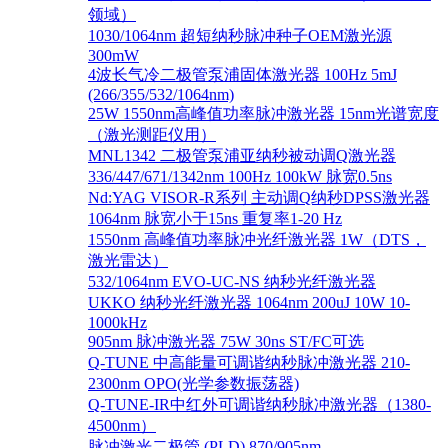
领域）
1030/1064nm 超短纳秒脉冲种子OEM激光源
300mW
4波长气冷二极管泵浦固体激光器 100Hz 5mJ
(266/355/532/1064nm)
25W 1550nm高峰值功率脉冲激光器 15nm光谱宽度
（激光测距仪用）
MNL1342 二极管泵浦亚纳秒被动调Q激光器
336/447/671/1342nm 100Hz 100kW 脉宽0.5ns
Nd:YAG VISOR-R系列 主动调Q纳秒DPSS激光器
1064nm 脉宽小于15ns 重复率1-20 Hz
1550nm 高峰值功率脉冲光纤激光器 1W（DTS，
激光雷达）
532/1064nm EVO-UC-NS 纳秒光纤激光器
UKKO 纳秒光纤激光器 1064nm 200uJ 10W 10-
1000kHz
905nm 脉冲激光器 75W 30ns ST/FC可选
Q-TUNE 中高能量可调谐纳秒脉冲激光器 210-
2300nm OPO(光学参数振荡器)
Q-TUNE-IR中红外可调谐纳秒脉冲激光器（1380-
4500nm）
脉冲激光二极管 (PLD) 870/905nm