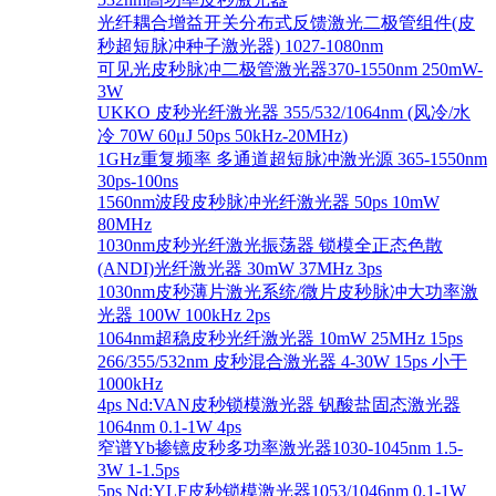
光纤耦合增益开关分布式反馈激光二极管组件(皮
秒超短脉冲种子激光器) 1027-1080nm
可见光皮秒脉冲二极管激光器370-1550nm 250mW-
3W
UKKO 皮秒光纤激光器 355/532/1064nm (风冷/水
冷 70W 60μJ 50ps 50kHz-20MHz)
1GHz重复频率 多通道超短脉冲激光源 365-1550nm
30ps-100ns
1560nm波段皮秒脉冲光纤激光器 50ps 10mW
80MHz
1030nm皮秒光纤激光振荡器 锁模全正态色散
(ANDI)光纤激光器 30mW 37MHz 3ps
1030nm皮秒薄片激光系统/微片皮秒脉冲大功率激
光器 100W 100kHz 2ps
1064nm超稳皮秒光纤激光器 10mW 25MHz 15ps
266/355/532nm 皮秒混合激光器 4-30W 15ps 小于
1000kHz
4ps Nd:VAN皮秒锁模激光器 钒酸盐固态激光器
1064nm 0.1-1W 4ps
窄谱Yb掺镱皮秒多功率激光器1030-1045nm 1.5-
3W 1-1.5ps
5ps Nd:YLF皮秒锁模激光器1053/1046nm 0.1-1W