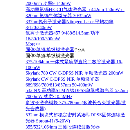
2000mm 功率9-140mW
高功率氦镉HE-CD气体激光器（442nm 150mW）
320nm 氦镉气体激光器 30/35mW
337nm氮分子激光器Nitrogen Laser 平均功率
3/120/240mW
氩离子激光器457.9/488/514.5nm 功率
16/80/100/300mW
More>>
固体/单频/单纵模激光器
子分类
固体/单频/单纵模激光器
375-1064nm 一体式紧凑型直接二极管激光器 16-
100mW
Skylark 780 CW C-DPSS NIR 单频激光器 200mW
Skylark CW C-DPSS NIR 单频激光器
689/698/780/813/857nm 50-400mW
532 NX 高功率SLM连续DPSS单纵模激光器 532nm
2000mW 线宽< 0.5MHz
多波长激光模块 375-780nm (多波长合束激光器/激
光合成器)
532nm 模块式超稳定密封紧凑型DPSS固体连续激
光器 Sprout-H (5-20W)
355/532/1064nm 三波段连续波激光器