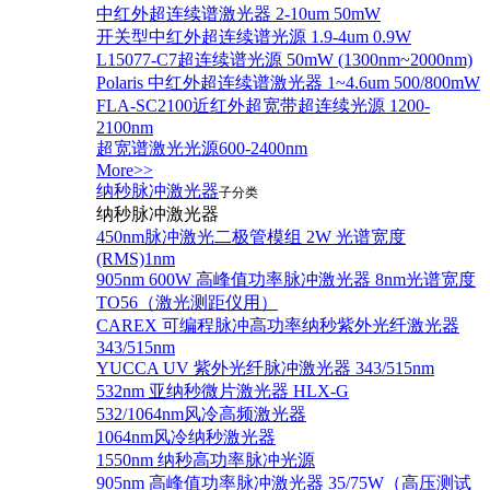
中红外超连续谱激光器 2-10um 50mW
开关型中红外超连续谱光源 1.9-4um 0.9W
L15077-C7超连续谱光源 50mW (1300nm~2000nm)
Polaris 中红外超连续谱激光器 1~4.6um 500/800mW
FLA-SC2100近红外超宽带超连续光源 1200-
2100nm
超宽谱激光光源600-2400nm
More>>
纳秒脉冲激光器
子分类
纳秒脉冲激光器
450nm脉冲激光二极管模组 2W 光谱宽度
(RMS)1nm
905nm 600W 高峰值功率脉冲激光器 8nm光谱宽度
TO56（激光测距仪用）
CAREX 可编程脉冲高功率纳秒紫外光纤激光器
343/515nm
YUCCA UV 紫外光纤脉冲激光器 343/515nm
532nm 亚纳秒微片激光器 HLX-G
532/1064nm风冷高频激光器
1064nm风冷纳秒激光器
1550nm 纳秒高功率脉冲光源
905nm 高峰值功率脉冲激光器 35/75W（高压测试