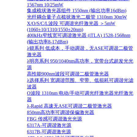
1567nm 10/25mW
集成梳状激光器组件 1550nm (输出功率16dBm)
光纤耦合量子点梳状激光二极管 1310nm 30mW
X/O/S/C/L波段 可调谐光纤激光器 ＞5mW
(1060±10/1310/1550±20nm)
400kHz窄线宽可调谐激光器 (iTLA) 1528-1568nm
(输出功率8-17dBm)
λ锁系列 低成本，手动调谐，无ASE可调谐二极管
激光器
λ明亮系列 950/1040nm高功率，宽带台式超发光光
源
高性能900nm波段可调谐二极管激光器
λ选择系列 宽调谐范围、窄带、低损耗可调谐光滤
波器
O波段 1310nm 电动/手动可调光纤激光器光纤激光
器
λ-Rapid 高速无ASE可调谐二极管激光器
850nm高功率可调谐保偏激光器
FBG 传感可调谐激光光源
6317A-可调谐激光源
6317B-可调谐激光源