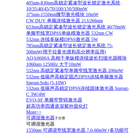
405nm-830nm高稳定紧凑型波长锁定激光系统
10/35/40/45/70/100/150/500mW
375nm-1550nm微型激光模块 10mW
CW DUV 单频连续激光器 213/266nm
633nm高稳定紧凑型波长锁定激光系统 40/70mW
单频窄线宽DPSS单纵模激光器 532nm CW
532nm 连续多纵模DPSS激光器 5W
785nm高稳定紧凑型波长锁定激光系统 75-
500mW(用于拉曼光谱和高分辨率应用)
AQA0600A 高相干单纵模连续波长扫描光源模块
1060nm 1250Hz 大于10mW
532nm 高稳定紧凑型单频窄线宽激光器 200mW
532nm 低噪声高稳定固态DPSS连续单频激光器
Sprout‐Solo (5-10W)
532nm 低噪声高稳定DPSS连续固体激光器 Sprout-
C 3W/4W
EVO-SF 单频窄带铒激光器
超高功率四通道深紫外固化灯
More>>
可调谐激光器
子分类
可调谐激光器
1550nm 可调谐窄线宽激光器 7.6-60mW (多功能可