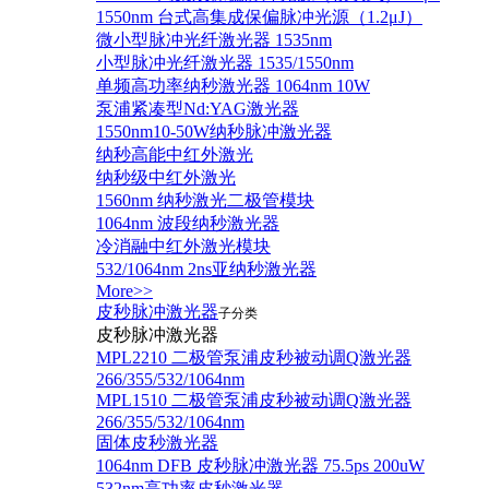
1550nm 台式高集成保偏脉冲光源（1.2μJ）
微小型脉冲光纤激光器 1535nm
小型脉冲光纤激光器 1535/1550nm
单频高功率纳秒激光器 1064nm 10W
泵浦紧凑型Nd:YAG激光器
1550nm10-50W纳秒脉冲激光器
纳秒高能中红外激光
纳秒级中红外激光
1560nm 纳秒激光二极管模块
1064nm 波段纳秒激光器
冷消融中红外激光模块
532/1064nm 2ns亚纳秒激光器
More>>
皮秒脉冲激光器
子分类
皮秒脉冲激光器
​MPL2210 二极管泵浦皮秒被动调Q激光器
266/355/532/1064nm
MPL1510 二极管泵浦皮秒被动调Q激光器
266/355/532/1064nm
固体皮秒激光器
1064nm DFB 皮秒脉冲激光器 75.5ps 200uW
532nm高功率皮秒激光器