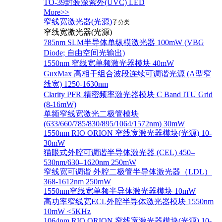
TO-39封装深紫外(UVC) LED
More>>
窄线宽激光器(光源)
子分类
窄线宽激光器(光源)
785nm SLM半导体单纵模激光器 100mW (VBG
Diode; 自由空间光输出)
1550nm 窄线宽单频激光器模块 40mW
GuxMax 高相干组合波段连续可调谐光源 (A型窄
线宽) 1250-1630nm
Clarity PFR 精密频率激光器模块 C Band ITU Grid
(8-16mW)
单频窄线宽激光二极管模块
(633/660/785/830/895/1064/1572nm) 30mW
1550nm RIO ORION 窄线宽激光器模块(光源) 10-
30mW
猫眼式外腔可调谐半导体激光器 (CEL) 450–
530nm/630–1620nm 250mW
窄线宽可调谐 外腔二极管半导体激光器（LDL）
368-1612nm 250mW
1550nm窄线宽单频半导体激光器模块 10mW
高功率窄线宽ECL外腔半导体激光器模块 1550nm
10mW <5KHz
1064nm RIO ORION 窄线宽激光器模块(光源) 10-