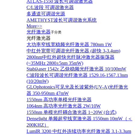
ATLAS-1550 波长可调谐激光器
C/L波段 可调谐激光器
多通道可调谐光源
AMETHYST波长可调谐激光系统
More>>
光纤激光器
子分类
光纤激光器
大功率窄线宽稳频光纤激光器 780nm 1W
中红外宽带可调谐光纤激光器 (超快 3-3.4um)
2800nm中红外超快光纤脉冲激光器振荡器
(~35MHz 2800±5nm 35mW)
Stabiλaser 1542ε 乙炔稳频光纤激光器 10/100mW
C波段波长可调谐光纤激光器 1529.16-1567.13nm
(10/20mW)
GLOphotonics可见光及长波紫外(UV-A)光纤激光
器 350-950nm 47mW
1550nm 高功率单模光纤激光器
1064nm 高功率光纤激光器 2W/10W
1550nm 单模光纤耦合激光器 1~20W (台式)
Denselight 单频超窄线宽激光器 1550nm 10mW（＜
200KHZ）
LumIR 3200 中红外连续功率光纤激光器 3.1-3.3um