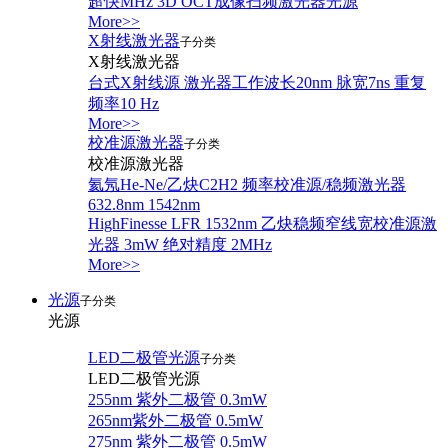
超快MHz 3D OCT成像扫频激光器光源
More>>
X射线激光器
子分类
X射线激光器
台式X射线源 激光器工作波长20nm 脉宽7ns 重复
频率10 Hz
More>>
校准源激光器
子分类
校准源激光器
氦氖He-Ne/乙炔C2H2 频率校准源/稳频激光器
632.8nm 1542nm
HighFinesse LFR 1532nm 乙炔稳频窄线宽校准源激
光器 3mW 绝对精度 2MHz
More>>
光源
子分类
光源
LED二极管光源
子分类
LED二极管光源
255nm 紫外二极管 0.3mW
265nm紫外二极管 0.5mW
275nm 紫外二极管 0.5mW