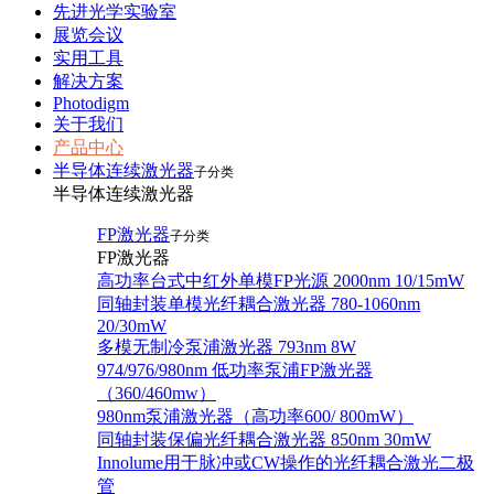
先进光学实验室
展览会议
实用工具
解决方案
Photodigm
关于我们
产品中心
半导体连续激光器
子分类
半导体连续激光器
FP激光器
子分类
FP激光器
高功率台式中红外单模FP光源 2000nm 10/15mW
同轴封装单模光纤耦合激光器 780-1060nm
20/30mW
多模无制冷泵浦激光器 793nm 8W
974/976/980nm 低功率泵浦FP激光器
（360/460mw）
980nm泵浦激光器（高功率600/ 800mW）
同轴封装保偏光纤耦合激光器 850nm 30mW
Innolume用于脉冲或CW操作的光纤耦合激光二极
管