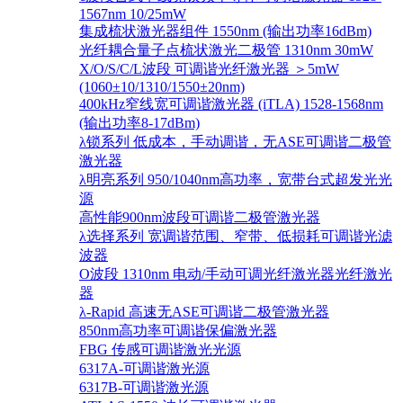
1567nm 10/25mW
集成梳状激光器组件 1550nm (输出功率16dBm)
光纤耦合量子点梳状激光二极管 1310nm 30mW
X/O/S/C/L波段 可调谐光纤激光器 ＞5mW
(1060±10/1310/1550±20nm)
400kHz窄线宽可调谐激光器 (iTLA) 1528-1568nm
(输出功率8-17dBm)
λ锁系列 低成本，手动调谐，无ASE可调谐二极管
激光器
λ明亮系列 950/1040nm高功率，宽带台式超发光光
源
高性能900nm波段可调谐二极管激光器
λ选择系列 宽调谐范围、窄带、低损耗可调谐光滤
波器
O波段 1310nm 电动/手动可调光纤激光器光纤激光
器
λ-Rapid 高速无ASE可调谐二极管激光器
850nm高功率可调谐保偏激光器
FBG 传感可调谐激光光源
6317A-可调谐激光源
6317B-可调谐激光源