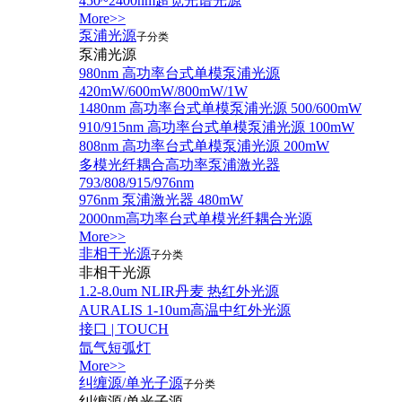
450~2400nm超宽光谱光源
More>>
泵浦光源
子分类
泵浦光源
980nm 高功率台式单模泵浦光源
420mW/600mW/800mW/1W
1480nm 高功率台式单模泵浦光源 500/600mW
910/915nm 高功率台式单模泵浦光源 100mW
808nm 高功率台式单模泵浦光源 200mW
多模光纤耦合高功率泵浦激光器
793/808/915/976nm
976nm 泵浦激光器 480mW
2000nm高功率台式单模光纤耦合光源
More>>
非相干光源
子分类
非相干光源
1.2-8.0um NLIR丹麦 热红外光源
AURALIS 1-10um高温中红外光源
接口 | TOUCH
氙气短弧灯
More>>
纠缠源/单光子源
子分类
纠缠源/单光子源