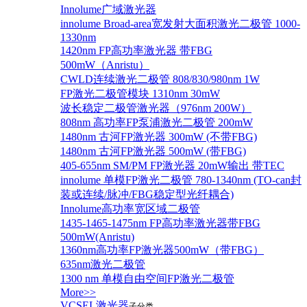
Innolume广域激光器
innolume Broad-area宽发射大面积激光二极管 1000-
1330nm
1420nm FP高功率激光器 带FBG
500mW（Anristu）
CWLD连续激光二极管 808/830/980nm 1W
FP激光二极管模块 1310nm 30mW
波长稳定二极管激光器（976nm 200W）
808nm 高功率FP泵浦激光二极管 200mW
1480nm 古河FP激光器 300mW (不带FBG)
1480nm 古河FP激光器 500mW (带FBG)
405-655nm SM/PM FP激光器 20mW输出 带TEC
innolume 单模FP激光二极管 780-1340nm (TO-can封
装或连续/脉冲/FBG稳定型光纤耦合)
Innolume高功率宽区域二极管
1435-1465-1475nm FP高功率激光器带FBG
500mW(Anristu)
1360nm高功率FP激光器500mW（带FBG）
635nm激光二极管
1300 nm 单模自由空间FP激光二极管
More>>
VCSEL激光器
子分类