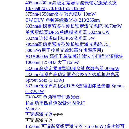
405nm-830nm高稳定紧凑型波长锁定激光系统
10/35/40/45/70/100/150/500mW
375nm-1550nm微型激光模块 10mW
CW DUV 单频连续激光器 213/266nm
633nm高稳定紧凑型波长锁定激光系统 40/70mW
单频窄线宽DPSS单纵模激光器 532nm CW
532nm 连续多纵模DPSS激光器 5W
785nm高稳定紧凑型波长锁定激光系统 75-
500mW(用于拉曼光谱和高分辨率应用)
AQA0600A 高相干单纵模连续波长扫描光源模块
1060nm 1250Hz 大于10mW
532nm 高稳定紧凑型单频窄线宽激光器 200mW
532nm 低噪声高稳定固态DPSS连续单频激光器
Sprout‐Solo (5-10W)
532nm 低噪声高稳定DPSS连续固体激光器 Sprout-
C 3W/4W
EVO-SF 单频窄带铒激光器
超高功率四通道深紫外固化灯
More>>
可调谐激光器
子分类
可调谐激光器
1550nm 可调谐窄线宽激光器 7.6-60mW (多功能可