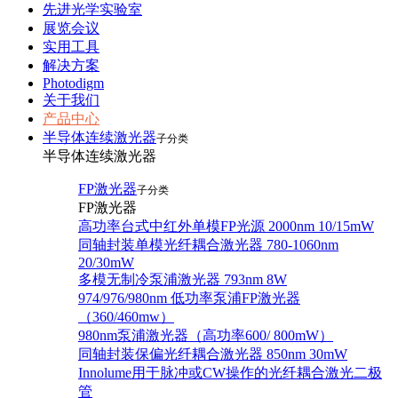
先进光学实验室
展览会议
实用工具
解决方案
Photodigm
关于我们
产品中心
半导体连续激光器
子分类
半导体连续激光器
FP激光器
子分类
FP激光器
高功率台式中红外单模FP光源 2000nm 10/15mW
同轴封装单模光纤耦合激光器 780-1060nm
20/30mW
多模无制冷泵浦激光器 793nm 8W
974/976/980nm 低功率泵浦FP激光器
（360/460mw）
980nm泵浦激光器（高功率600/ 800mW）
同轴封装保偏光纤耦合激光器 850nm 30mW
Innolume用于脉冲或CW操作的光纤耦合激光二极
管