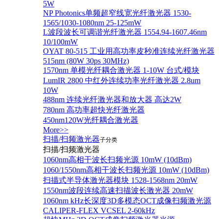
5W
NP Photonics单频超窄线宽光纤激光器 1530-
1565/1030-1080nm 25-125mW
L波段波长可调谐光纤激光器 1554.94-1607.46nm
10/100mW
OYAT 80-515 工业用高功率皮秒准连续光纤激光器
515nm (80W 30ps 30MHz)
1570nm 单模光纤耦合激光器 1-10W 台式/模块
LumIR 2800 中红外连续功率光纤激光器 2.8um
10W
488nm 连续光纤激光器和放大器 高达2W
780nm 高功率超快光纤激光器
450nm120W光纤耦合激光器
More>>
扫描/扫频激光器
子分类
扫描/扫频激光器
1060nm高相干波长扫频光源 10mW (10dBm)
1060/1550nm高相干波长扫频光源 10mW (10dBm)
扫描式半导体激光器模块 1528-1568nm 20mW
1550nm波段连续高速扫描波长激光器 20mW
1060nm kHz长深度3D多模态OCT成像扫频激光源
CALIPER-FLEX VCSEL 2-60kHz