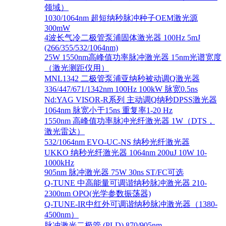
领域）
1030/1064nm 超短纳秒脉冲种子OEM激光源
300mW
4波长气冷二极管泵浦固体激光器 100Hz 5mJ
(266/355/532/1064nm)
25W 1550nm高峰值功率脉冲激光器 15nm光谱宽度
（激光测距仪用）
MNL1342 二极管泵浦亚纳秒被动调Q激光器
336/447/671/1342nm 100Hz 100kW 脉宽0.5ns
Nd:YAG VISOR-R系列 主动调Q纳秒DPSS激光器
1064nm 脉宽小于15ns 重复率1-20 Hz
1550nm 高峰值功率脉冲光纤激光器 1W（DTS，
激光雷达）
532/1064nm EVO-UC-NS 纳秒光纤激光器
UKKO 纳秒光纤激光器 1064nm 200uJ 10W 10-
1000kHz
905nm 脉冲激光器 75W 30ns ST/FC可选
Q-TUNE 中高能量可调谐纳秒脉冲激光器 210-
2300nm OPO(光学参数振荡器)
Q-TUNE-IR中红外可调谐纳秒脉冲激光器（1380-
4500nm）
脉冲激光二极管 (PLD) 870/905nm