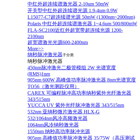
中红外超连续谱激光器 2-10um 50mW
开关型中红外超连续谱光源 1.9-4um 0.9W
L15077-C7超连续谱光源 50mW (1300nm~2000nm)
Polaris 中红外超连续谱激光器 1~4.6um 500/800mW
FLA-SC2100近红外超宽带超连续光源 1200-
2100nm
超宽谱激光光源600-2400nm
More>>
纳秒脉冲激光器
子分类
纳秒脉冲激光器
450nm脉冲激光二极管模组 2W 光谱宽度
(RMS)1nm
905nm 600W 高峰值功率脉冲激光器 8nm光谱宽度
TO56（激光测距仪用）
CAREX 可编程脉冲高功率纳秒紫外光纤激光器
343/515nm
YUCCA UV 紫外光纤脉冲激光器 343/515nm
532nm 亚纳秒微片激光器 HLX-G
532/1064nm风冷高频激光器
1064nm风冷纳秒激光器
1550nm 纳秒高功率脉冲光源
905nm 高峰值功率脉冲激光器 35/75W（高压测试