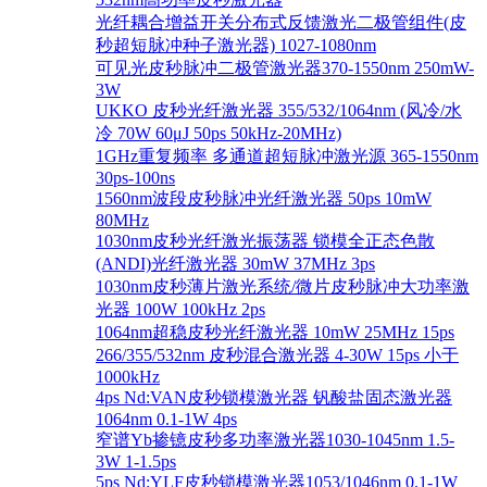
光纤耦合增益开关分布式反馈激光二极管组件(皮
秒超短脉冲种子激光器) 1027-1080nm
可见光皮秒脉冲二极管激光器370-1550nm 250mW-
3W
UKKO 皮秒光纤激光器 355/532/1064nm (风冷/水
冷 70W 60μJ 50ps 50kHz-20MHz)
1GHz重复频率 多通道超短脉冲激光源 365-1550nm
30ps-100ns
1560nm波段皮秒脉冲光纤激光器 50ps 10mW
80MHz
1030nm皮秒光纤激光振荡器 锁模全正态色散
(ANDI)光纤激光器 30mW 37MHz 3ps
1030nm皮秒薄片激光系统/微片皮秒脉冲大功率激
光器 100W 100kHz 2ps
1064nm超稳皮秒光纤激光器 10mW 25MHz 15ps
266/355/532nm 皮秒混合激光器 4-30W 15ps 小于
1000kHz
4ps Nd:VAN皮秒锁模激光器 钒酸盐固态激光器
1064nm 0.1-1W 4ps
窄谱Yb掺镱皮秒多功率激光器1030-1045nm 1.5-
3W 1-1.5ps
5ps Nd:YLF皮秒锁模激光器1053/1046nm 0.1-1W