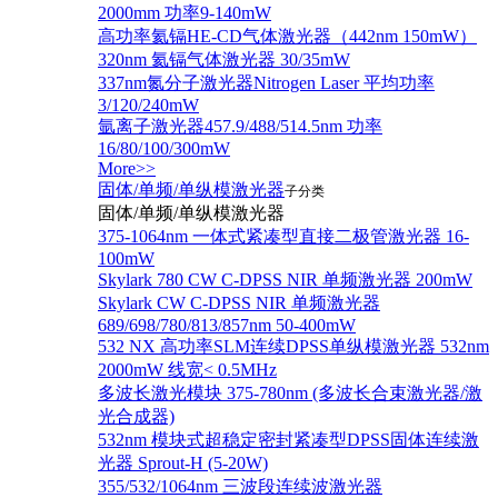
2000mm 功率9-140mW
高功率氦镉HE-CD气体激光器（442nm 150mW）
320nm 氦镉气体激光器 30/35mW
337nm氮分子激光器Nitrogen Laser 平均功率
3/120/240mW
氩离子激光器457.9/488/514.5nm 功率
16/80/100/300mW
More>>
固体/单频/单纵模激光器
子分类
固体/单频/单纵模激光器
375-1064nm 一体式紧凑型直接二极管激光器 16-
100mW
Skylark 780 CW C-DPSS NIR 单频激光器 200mW
Skylark CW C-DPSS NIR 单频激光器
689/698/780/813/857nm 50-400mW
532 NX 高功率SLM连续DPSS单纵模激光器 532nm
2000mW 线宽< 0.5MHz
多波长激光模块 375-780nm (多波长合束激光器/激
光合成器)
532nm 模块式超稳定密封紧凑型DPSS固体连续激
光器 Sprout-H (5-20W)
355/532/1064nm 三波段连续波激光器