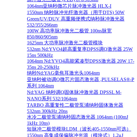
1064nm亚纳秒微芯片脉冲激光器 HLX-I
1550nm 纳秒脉冲光纤激光器（用于DTS) 50W
Green/UV/DUV 高重频便携式纳秒脉冲激光器
532/355/266nm
100W 高功率脉冲激光二极管 100ns脉宽
850/860/905nm
1625nm 大功率脉冲激光二极管模块
532nm Nd:YVO4超高重复率DPSS调Q激光器 25W
15ns 500kHz
1064nm Nd:YVO4高能紧凑型DPSS激光器 20W 17-
35ns 20-250kHz
纳秒Nd:YAG毫焦耳激光头1064nm
亚纳秒被动调Q微芯片固态激光器 ,PULSELAS®-P
系列 1064nm
Nd:YAG 纳秒调Q固体脉冲激光器 DPSSL M-
NANO系列 532/1064nm
TARBO 高重复性二极管泵浦纳秒固体激光器
532nm 300kHz 20ns
水冷二极管泵浦纳秒固态激光器 1064nm (100mJ
1kHz 10ns)
短脉冲二极管模块LDM（波长405-1550nm可选）
1550nm 高集成保偏脉冲光源（模块式）1.2μJ