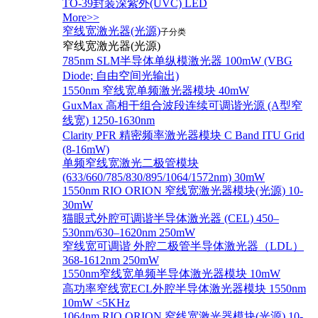
TO-39封装深紫外(UVC) LED
More>>
窄线宽激光器(光源)
子分类
窄线宽激光器(光源)
785nm SLM半导体单纵模激光器 100mW (VBG
Diode; 自由空间光输出)
1550nm 窄线宽单频激光器模块 40mW
GuxMax 高相干组合波段连续可调谐光源 (A型窄
线宽) 1250-1630nm
Clarity PFR 精密频率激光器模块 C Band ITU Grid
(8-16mW)
单频窄线宽激光二极管模块
(633/660/785/830/895/1064/1572nm) 30mW
1550nm RIO ORION 窄线宽激光器模块(光源) 10-
30mW
猫眼式外腔可调谐半导体激光器 (CEL) 450–
530nm/630–1620nm 250mW
窄线宽可调谐 外腔二极管半导体激光器（LDL）
368-1612nm 250mW
1550nm窄线宽单频半导体激光器模块 10mW
高功率窄线宽ECL外腔半导体激光器模块 1550nm
10mW <5KHz
1064nm RIO ORION 窄线宽激光器模块(光源) 10-