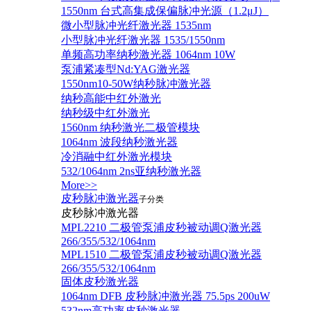
1550nm 台式高集成保偏脉冲光源（1.2μJ）
微小型脉冲光纤激光器 1535nm
小型脉冲光纤激光器 1535/1550nm
单频高功率纳秒激光器 1064nm 10W
泵浦紧凑型Nd:YAG激光器
1550nm10-50W纳秒脉冲激光器
纳秒高能中红外激光
纳秒级中红外激光
1560nm 纳秒激光二极管模块
1064nm 波段纳秒激光器
冷消融中红外激光模块
532/1064nm 2ns亚纳秒激光器
More>>
皮秒脉冲激光器
子分类
皮秒脉冲激光器
​MPL2210 二极管泵浦皮秒被动调Q激光器
266/355/532/1064nm
MPL1510 二极管泵浦皮秒被动调Q激光器
266/355/532/1064nm
固体皮秒激光器
1064nm DFB 皮秒脉冲激光器 75.5ps 200uW
532nm高功率皮秒激光器