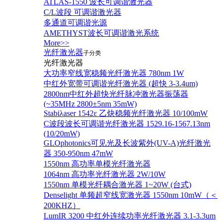
ATLAS-1550 波长可调谐激光器
C/L波段 可调谐激光器
多通道可调谐光源
AMETHYST波长可调谐激光系统
More>>
光纤激光器
子分类
光纤激光器
大功率窄线宽稳频光纤激光器 780nm 1W
中红外宽带可调谐光纤激光器 (超快 3-3.4um)
2800nm中红外超快光纤脉冲激光器振荡器
(~35MHz 2800±5nm 35mW)
Stabiλaser 1542ε 乙炔稳频光纤激光器 10/100mW
C波段波长可调谐光纤激光器 1529.16-1567.13nm
(10/20mW)
GLOphotonics可见光及长波紫外(UV-A)光纤激光
器 350-950nm 47mW
1550nm 高功率单模光纤激光器
1064nm 高功率光纤激光器 2W/10W
1550nm 单模光纤耦合激光器 1~20W (台式)
Denselight 单频超窄线宽激光器 1550nm 10mW（＜
200KHZ）
LumIR 3200 中红外连续功率光纤激光器 3.1-3.3um