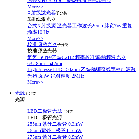
超快MHz 3D OCT成像扫频激光器光源
More>>
X射线激光器
子分类
X射线激光器
台式X射线源 激光器工作波长20nm 脉宽7ns 重复
频率10 Hz
More>>
校准源激光器
子分类
校准源激光器
氦氖He-Ne/乙炔C2H2 频率校准源/稳频激光器
632.8nm 1542nm
HighFinesse LFR 1532nm 乙炔稳频窄线宽校准源激
光器 3mW 绝对精度 2MHz
More>>
光源
子分类
光源
LED二极管光源
子分类
LED二极管光源
255nm 紫外二极管 0.3mW
265nm紫外二极管 0.5mW
275nm 紫外二极管 0.5mW