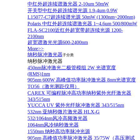
中红外超连续谱激光器 2-10um 50mW
开关型中红外超连续谱光源 1.9-4um 0.9W
L15077-C7超连续谱光源 50mW (1300nm~2000nm)
Polaris 中红外超连续谱激光器 1~4.6um 500/800mW
FLA-SC2100近红外超宽带超连续光源 1200-
2100nm
超宽谱激光光源600-2400nm
More>>
纳秒脉冲激光器
子分类
纳秒脉冲激光器
450nm脉冲激光二极管模组 2W 光谱宽度
(RMS)1nm
905nm 600W 高峰值功率脉冲激光器 8nm光谱宽度
TO56（激光测距仪用）
CAREX 可编程脉冲高功率纳秒紫外光纤激光器
343/515nm
YUCCA UV 紫外光纤脉冲激光器 343/515nm
532nm 亚纳秒微片激光器 HLX-G
532/1064nm风冷高频激光器
1064nm风冷纳秒激光器
1550nm 纳秒高功率脉冲光源
905nm 高峰值功率脉冲激光器 35/75W（高压测试