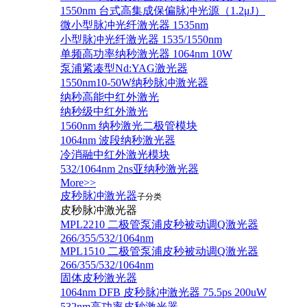
1550nm 台式高集成保偏脉冲光源（1.2μJ）
微小型脉冲光纤激光器 1535nm
小型脉冲光纤激光器 1535/1550nm
单频高功率纳秒激光器 1064nm 10W
泵浦紧凑型Nd:YAG激光器
1550nm10-50W纳秒脉冲激光器
纳秒高能中红外激光
纳秒级中红外激光
1560nm 纳秒激光二极管模块
1064nm 波段纳秒激光器
冷消融中红外激光模块
532/1064nm 2ns亚纳秒激光器
More>>
皮秒脉冲激光器
子分类
皮秒脉冲激光器
​MPL2210 二极管泵浦皮秒被动调Q激光器
266/355/532/1064nm
MPL1510 二极管泵浦皮秒被动调Q激光器
266/355/532/1064nm
固体皮秒激光器
1064nm DFB 皮秒脉冲激光器 75.5ps 200uW
532nm高功率皮秒激光器