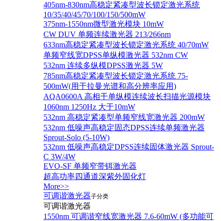
405nm-830nm高稳定紧凑型波长锁定激光系统
10/35/40/45/70/100/150/500mW
375nm-1550nm微型激光模块 10mW
CW DUV 单频连续激光器 213/266nm
633nm高稳定紧凑型波长锁定激光系统 40/70mW
单频窄线宽DPSS单纵模激光器 532nm CW
532nm 连续多纵模DPSS激光器 5W
785nm高稳定紧凑型波长锁定激光系统 75-
500mW(用于拉曼光谱和高分辨率应用)
AQA0600A 高相干单纵模连续波长扫描光源模块
1060nm 1250Hz 大于10mW
532nm 高稳定紧凑型单频窄线宽激光器 200mW
532nm 低噪声高稳定固态DPSS连续单频激光器
Sprout‐Solo (5-10W)
532nm 低噪声高稳定DPSS连续固体激光器 Sprout-
C 3W/4W
EVO-SF 单频窄带铒激光器
超高功率四通道深紫外固化灯
More>>
可调谐激光器
子分类
可调谐激光器
1550nm 可调谐窄线宽激光器 7.6-60mW (多功能可