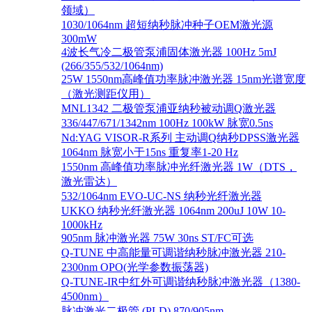
领域）
1030/1064nm 超短纳秒脉冲种子OEM激光源
300mW
4波长气冷二极管泵浦固体激光器 100Hz 5mJ
(266/355/532/1064nm)
25W 1550nm高峰值功率脉冲激光器 15nm光谱宽度
（激光测距仪用）
MNL1342 二极管泵浦亚纳秒被动调Q激光器
336/447/671/1342nm 100Hz 100kW 脉宽0.5ns
Nd:YAG VISOR-R系列 主动调Q纳秒DPSS激光器
1064nm 脉宽小于15ns 重复率1-20 Hz
1550nm 高峰值功率脉冲光纤激光器 1W（DTS，
激光雷达）
532/1064nm EVO-UC-NS 纳秒光纤激光器
UKKO 纳秒光纤激光器 1064nm 200uJ 10W 10-
1000kHz
905nm 脉冲激光器 75W 30ns ST/FC可选
Q-TUNE 中高能量可调谐纳秒脉冲激光器 210-
2300nm OPO(光学参数振荡器)
Q-TUNE-IR中红外可调谐纳秒脉冲激光器（1380-
4500nm）
脉冲激光二极管 (PLD) 870/905nm