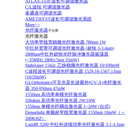
ATLAS-1550 波长可调谐激光器
C/L波段 可调谐激光器
多通道可调谐光源
AMETHYST波长可调谐激光系统
More>>
光纤激光器
子分类
光纤激光器
大功率窄线宽稳频光纤激光器 780nm 1W
中红外宽带可调谐光纤激光器 (超快 3-3.4um)
2800nm中红外超快光纤脉冲激光器振荡器
(~35MHz 2800±5nm 35mW)
Stabiλaser 1542ε 乙炔稳频光纤激光器 10/100mW
C波段波长可调谐光纤激光器 1529.16-1567.13nm
(10/20mW)
GLOphotonics可见光及长波紫外(UV-A)光纤激光
器 350-950nm 47mW
1550nm 高功率单模光纤激光器
1064nm 高功率光纤激光器 2W/10W
1550nm 单模光纤耦合激光器 1~20W (台式)
Denselight 单频超窄线宽激光器 1550nm 10mW（＜
200KHZ）
LumIR 3200 中红外连续功率光纤激光器 3.1-3.3um