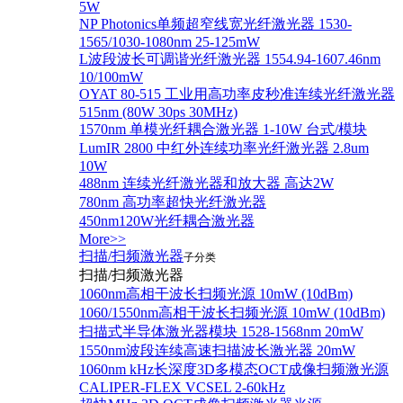
5W
NP Photonics单频超窄线宽光纤激光器 1530-
1565/1030-1080nm 25-125mW
L波段波长可调谐光纤激光器 1554.94-1607.46nm
10/100mW
OYAT 80-515 工业用高功率皮秒准连续光纤激光器
515nm (80W 30ps 30MHz)
1570nm 单模光纤耦合激光器 1-10W 台式/模块
LumIR 2800 中红外连续功率光纤激光器 2.8um
10W
488nm 连续光纤激光器和放大器 高达2W
780nm 高功率超快光纤激光器
450nm120W光纤耦合激光器
More>>
扫描/扫频激光器
子分类
扫描/扫频激光器
1060nm高相干波长扫频光源 10mW (10dBm)
1060/1550nm高相干波长扫频光源 10mW (10dBm)
扫描式半导体激光器模块 1528-1568nm 20mW
1550nm波段连续高速扫描波长激光器 20mW
1060nm kHz长深度3D多模态OCT成像扫频激光源
CALIPER-FLEX VCSEL 2-60kHz