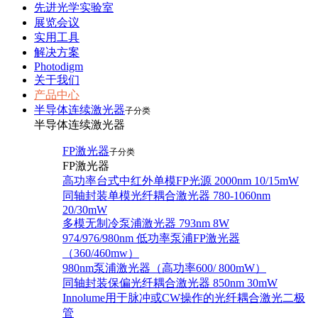
先进光学实验室
展览会议
实用工具
解决方案
Photodigm
关于我们
产品中心
半导体连续激光器
子分类
半导体连续激光器
FP激光器
子分类
FP激光器
高功率台式中红外单模FP光源 2000nm 10/15mW
同轴封装单模光纤耦合激光器 780-1060nm
20/30mW
多模无制冷泵浦激光器 793nm 8W
974/976/980nm 低功率泵浦FP激光器
（360/460mw）
980nm泵浦激光器（高功率600/ 800mW）
同轴封装保偏光纤耦合激光器 850nm 30mW
Innolume用于脉冲或CW操作的光纤耦合激光二极
管