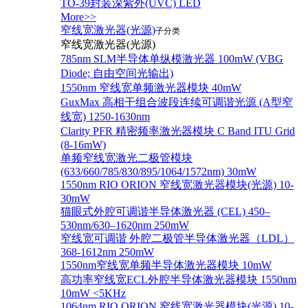
TO-39封装深紫外(UVC) LED
More>>
窄线宽激光器(光源)
子分类
窄线宽激光器(光源)
785nm SLM半导体单纵模激光器 100mW (VBG
Diode; 自由空间光输出)
1550nm 窄线宽单频激光器模块 40mW
GuxMax 高相干组合波段连续可调谐光源 (A型窄
线宽) 1250-1630nm
Clarity PFR 精密频率激光器模块 C Band ITU Grid
(8-16mW)
单频窄线宽激光二极管模块
(633/660/785/830/895/1064/1572nm) 30mW
1550nm RIO ORION 窄线宽激光器模块(光源) 10-
30mW
猫眼式外腔可调谐半导体激光器 (CEL) 450–
530nm/630–1620nm 250mW
窄线宽可调谐 外腔二极管半导体激光器（LDL）
368-1612nm 250mW
1550nm窄线宽单频半导体激光器模块 10mW
高功率窄线宽ECL外腔半导体激光器模块 1550nm
10mW <5KHz
1064nm RIO ORION 窄线宽激光器模块(光源) 10-