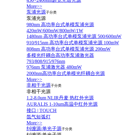
450~2400nm超宽光谱光源
More>>
泵浦光源
子分类
泵浦光源
980nm 高功率台式单模泵浦光源
420mW/600mW/800mW/1W
1480nm 高功率台式单模泵浦光源 500/600mW
910/915nm 高功率台式单模泵浦光源 100mW
808nm 高功率台式单模泵浦光源 200mW
多模光纤耦合高功率泵浦激光器
793/808/915/976nm
976nm 泵浦激光器 480mW
2000nm高功率台式单模光纤耦合光源
More>>
非相干光源
子分类
非相干光源
1.2-8.0um NLIR丹麦 热红外光源
AURALIS 1-10um高温中红外光源
接口 | TOUCH
氙气短弧灯
More>>
纠缠源/单光子源
子分类
纠缠源/单光子源