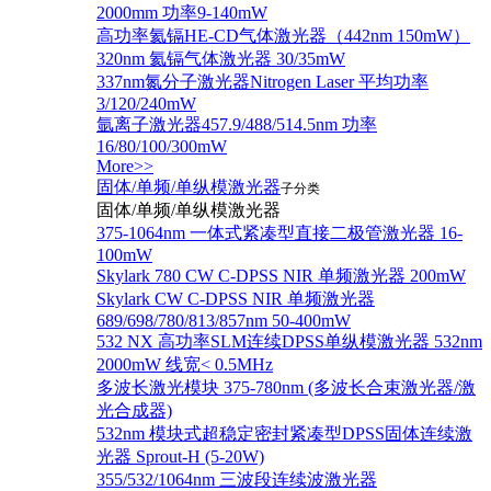
2000mm 功率9-140mW
高功率氦镉HE-CD气体激光器（442nm 150mW）
320nm 氦镉气体激光器 30/35mW
337nm氮分子激光器Nitrogen Laser 平均功率
3/120/240mW
氩离子激光器457.9/488/514.5nm 功率
16/80/100/300mW
More>>
固体/单频/单纵模激光器
子分类
固体/单频/单纵模激光器
375-1064nm 一体式紧凑型直接二极管激光器 16-
100mW
Skylark 780 CW C-DPSS NIR 单频激光器 200mW
Skylark CW C-DPSS NIR 单频激光器
689/698/780/813/857nm 50-400mW
532 NX 高功率SLM连续DPSS单纵模激光器 532nm
2000mW 线宽< 0.5MHz
多波长激光模块 375-780nm (多波长合束激光器/激
光合成器)
532nm 模块式超稳定密封紧凑型DPSS固体连续激
光器 Sprout-H (5-20W)
355/532/1064nm 三波段连续波激光器