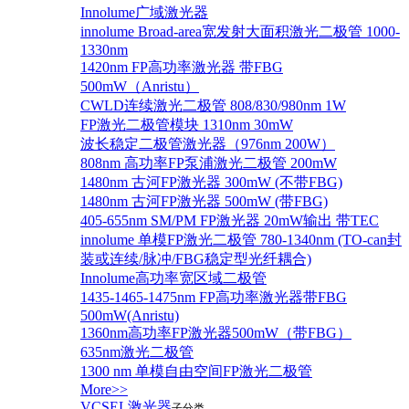
Innolume广域激光器
innolume Broad-area宽发射大面积激光二极管 1000-
1330nm
1420nm FP高功率激光器 带FBG
500mW（Anristu）
CWLD连续激光二极管 808/830/980nm 1W
FP激光二极管模块 1310nm 30mW
波长稳定二极管激光器（976nm 200W）
808nm 高功率FP泵浦激光二极管 200mW
1480nm 古河FP激光器 300mW (不带FBG)
1480nm 古河FP激光器 500mW (带FBG)
405-655nm SM/PM FP激光器 20mW输出 带TEC
innolume 单模FP激光二极管 780-1340nm (TO-can封
装或连续/脉冲/FBG稳定型光纤耦合)
Innolume高功率宽区域二极管
1435-1465-1475nm FP高功率激光器带FBG
500mW(Anristu)
1360nm高功率FP激光器500mW（带FBG）
635nm激光二极管
1300 nm 单模自由空间FP激光二极管
More>>
VCSEL激光器
子分类