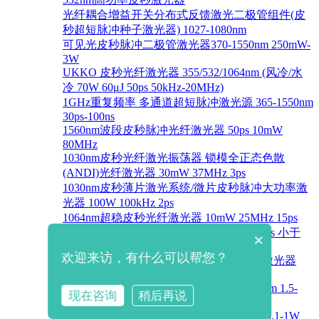
光纤耦合增益开关分布式反馈激光二极管组件(皮
秒超短脉冲种子激光器) 1027-1080nm
可见光皮秒脉冲二极管激光器370-1550nm 250mW-
3W
UKKO 皮秒光纤激光器 355/532/1064nm (风冷/水
冷 70W 60μJ 50ps 50kHz-20MHz)
1GHz重复频率 多通道超短脉冲激光源 365-1550nm
30ps-100ns
1560nm波段皮秒脉冲光纤激光器 50ps 10mW
80MHz
1030nm皮秒光纤激光振荡器 锁模全正态色散
(ANDI)光纤激光器 30mW 37MHz 3ps
1030nm皮秒薄片激光系统/微片皮秒脉冲大功率激
光器 100W 100kHz 2ps
1064nm超稳皮秒光纤激光器 10mW 25MHz 15ps
266/355/532nm 皮秒混合激光器 4-30W 15ps 小于
×
1000kHz
欢迎来访，有什么可以帮您？
4ps Nd:VAN皮秒锁模激光器 钒酸盐固态激光器
1064nm 0.1-1W 4ps
窄谱Yb掺镱皮秒多功率激光器1030-1045nm 1.5-
现在咨询
稍后再说
3W 1-1.5ps
5ps Nd:YLF皮秒锁模激光器1053/1046nm 0.1-1W