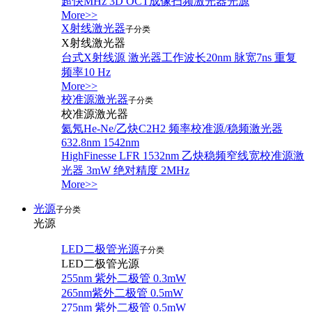
超快MHz 3D OCT成像扫频激光器光源
More>>
X射线激光器
子分类
X射线激光器
台式X射线源 激光器工作波长20nm 脉宽7ns 重复
频率10 Hz
More>>
校准源激光器
子分类
校准源激光器
氦氖He-Ne/乙炔C2H2 频率校准源/稳频激光器
632.8nm 1542nm
HighFinesse LFR 1532nm 乙炔稳频窄线宽校准源激
光器 3mW 绝对精度 2MHz
More>>
光源
子分类
光源
LED二极管光源
子分类
LED二极管光源
255nm 紫外二极管 0.3mW
265nm紫外二极管 0.5mW
275nm 紫外二极管 0.5mW