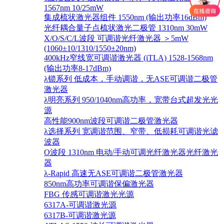
1567nm 10/25mW
集成梳状激光器组件 1550nm (输出功率16dBm)
光纤耦合量子点梳状激光二极管 1310nm 30mW
X/O/S/C/L波段 可调谐光纤激光器 ＞5mW
(1060±10/1310/1550±20nm)
400kHz窄线宽可调谐激光器 (iTLA) 1528-1568nm
(输出功率8-17dBm)
λ锁系列 低成本，手动调谐，无ASE可调谐二极管
激光器
λ明亮系列 950/1040nm高功率，宽带台式超发光光
源
高性能900nm波段可调谐二极管激光器
λ选择系列 宽调谐范围、窄带、低损耗可调谐光滤
波器
O波段 1310nm 电动/手动可调光纤激光器光纤激光
器
λ-Rapid 高速无ASE可调谐二极管激光器
850nm高功率可调谐保偏激光器
FBG 传感可调谐激光光源
6317A-可调谐激光源
6317B-可调谐激光源