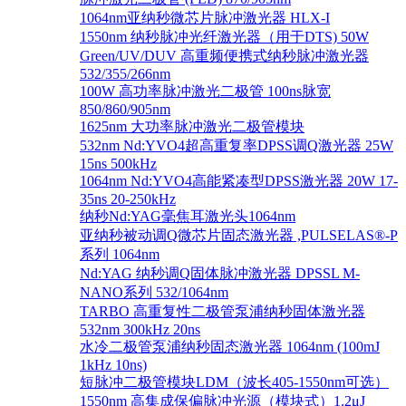
1064nm亚纳秒微芯片脉冲激光器 HLX-I
1550nm 纳秒脉冲光纤激光器（用于DTS) 50W
Green/UV/DUV 高重频便携式纳秒脉冲激光器
532/355/266nm
100W 高功率脉冲激光二极管 100ns脉宽
850/860/905nm
1625nm 大功率脉冲激光二极管模块
532nm Nd:YVO4超高重复率DPSS调Q激光器 25W
15ns 500kHz
1064nm Nd:YVO4高能紧凑型DPSS激光器 20W 17-
35ns 20-250kHz
纳秒Nd:YAG毫焦耳激光头1064nm
亚纳秒被动调Q微芯片固态激光器 ,PULSELAS®-P
系列 1064nm
Nd:YAG 纳秒调Q固体脉冲激光器 DPSSL M-
NANO系列 532/1064nm
TARBO 高重复性二极管泵浦纳秒固体激光器
532nm 300kHz 20ns
水冷二极管泵浦纳秒固态激光器 1064nm (100mJ
1kHz 10ns)
短脉冲二极管模块LDM（波长405-1550nm可选）
1550nm 高集成保偏脉冲光源（模块式）1.2μJ