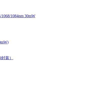
068/1084nm 30mW
0mW)
39封装）