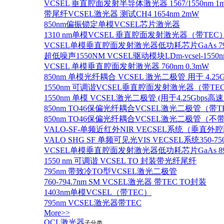
VCSEL 垂直腔面发射半导体激光器 1567/1550nm 1
带尾纤VCSEL激光器 测试CH4 1654nm 2mW
850nm偏振锁定单模VCSEL芯片激光器
1310 nm单模VCSEL 垂直腔面发射激光器（带TEC
VCSEL单模垂直腔面发射激光器低功耗芯片GaAs 795n
超低噪声1550NM VCSEL驱动模块LDm-vcsel-1550n
VCSEL 单模垂直腔面发射激光器 760nm 0.3mW
850nm 单模光纤耦合 VCSEL 激光二极管 用于 4.25
1550nm 可调谐VCSEL垂直腔面发射激光器（带T
1550nm 单模 VCSEL激光二极管 (用于4.25Gbps高
850nm TO46保偏光纤耦合VCSEL激光二极管（带T
850nm TO46保偏光纤耦合VCSEL激光二极管（不带
VALO-SF-单频近红外NIR VECSEL系统（垂直
VALO SHG SF 单频可见光VIS VECSEL系统35
VCSEL单模垂直腔面发射激光器低功耗芯片GaAs 894.6
1550 nm 可调谐 VCSEL TO 封装带光纤尾纤
795nm 带致冷TO型VCSEL激光二极管
760-794.7nm SM VCSEL激光器 带TEC TO封装
1403nm单模VCSEL（带TEC）
795nm VCSEL激光器带TEC
More>>
QCL激光器
子分类