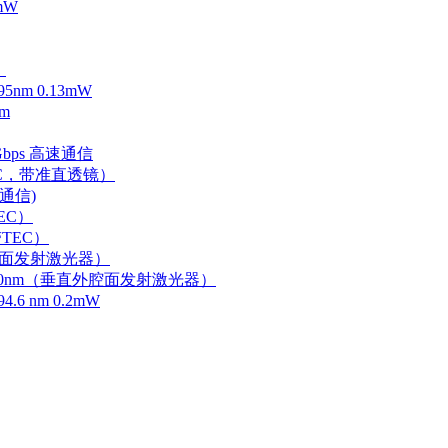
mW
）
m 0.13mW
m
Gbps 高速通信
EC，带准直透镜）
速通信)
EC）
TEC）
外腔面发射激光器）
0-750nm（垂直外腔面发射激光器）
 nm 0.2mW