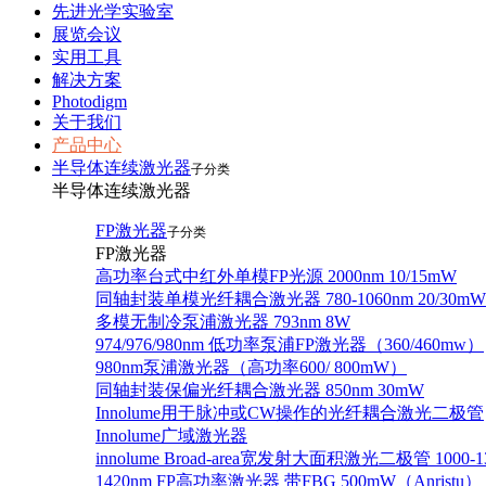
先进光学实验室
展览会议
实用工具
解决方案
Photodigm
关于我们
产品中心
半导体连续激光器
子分类
半导体连续激光器
FP激光器
子分类
FP激光器
高功率台式中红外单模FP光源 2000nm 10/15mW
同轴封装单模光纤耦合激光器 780-1060nm 20/30mW
多模无制冷泵浦激光器 793nm 8W
974/976/980nm 低功率泵浦FP激光器（360/460mw）
980nm泵浦激光器（高功率600/ 800mW）
同轴封装保偏光纤耦合激光器 850nm 30mW
Innolume用于脉冲或CW操作的光纤耦合激光二极管
Innolume广域激光器
innolume Broad-area宽发射大面积激光二极管 1000-1
1420nm FP高功率激光器 带FBG 500mW（Anristu）