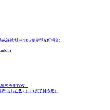
-can封装或连续/脉冲/FBG稳定型光纤耦合)
istu)
LAS氧气专用TO5）
二极管已停产 芯片在售)（CPT原子钟专用）