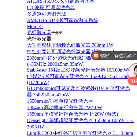
ATLAS-1550 波长可调谐激光器
C/L波段 可调谐激光器
多通道可调谐光源
AMETHYST波长可调谐激光系统
More>>
光纤激光器
子分类
光纤激光器
大功率窄线宽稳频光纤激光器 780nm 1W
中红外宽带可调谐光纤激光器 (超快 3-3.4um)
你好，有这几款
2800nm中红外超快光纤脉冲激光器振荡器
(~35MHz 2800±5nm 35mW)
Stabiλaser 1542ε 乙炔稳频光纤激光器 10/100mW
C波段波长可调谐光纤激光器 1529.16-1567.13nm
(10/20mW)
GLOphotonics可见光及长波紫外(UV-A)光纤激光
器 350-950nm 47mW
1550nm 高功率单模光纤激光器
1064nm 高功率光纤激光器 2W/10W
1550nm 单模光纤耦合激光器 1~20W (台式)
Denselight 单频超窄线宽激光器 1550nm 10mW（＜
200KHZ）
LumIR 3200 中红外连续功率光纤激光器 3.1-3.3um