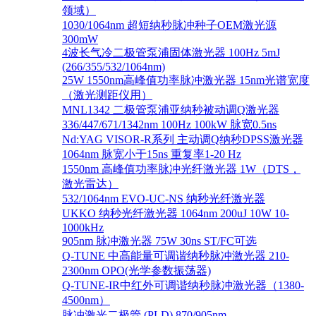
领域）
1030/1064nm 超短纳秒脉冲种子OEM激光源
300mW
4波长气冷二极管泵浦固体激光器 100Hz 5mJ
(266/355/532/1064nm)
25W 1550nm高峰值功率脉冲激光器 15nm光谱宽度
（激光测距仪用）
MNL1342 二极管泵浦亚纳秒被动调Q激光器
336/447/671/1342nm 100Hz 100kW 脉宽0.5ns
Nd:YAG VISOR-R系列 主动调Q纳秒DPSS激光器
1064nm 脉宽小于15ns 重复率1-20 Hz
1550nm 高峰值功率脉冲光纤激光器 1W（DTS，
激光雷达）
532/1064nm EVO-UC-NS 纳秒光纤激光器
UKKO 纳秒光纤激光器 1064nm 200uJ 10W 10-
1000kHz
905nm 脉冲激光器 75W 30ns ST/FC可选
Q-TUNE 中高能量可调谐纳秒脉冲激光器 210-
2300nm OPO(光学参数振荡器)
Q-TUNE-IR中红外可调谐纳秒脉冲激光器（1380-
4500nm）
脉冲激光二极管 (PLD) 870/905nm