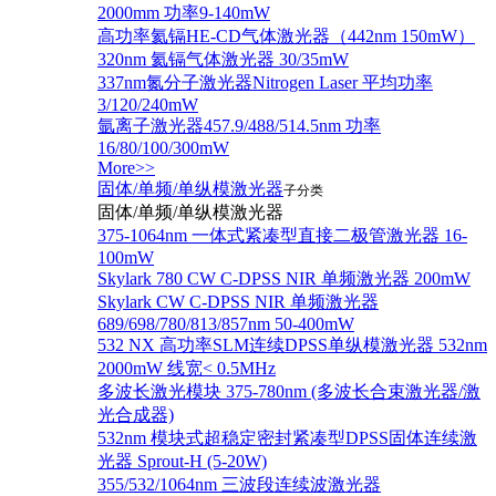
2000mm 功率9-140mW
高功率氦镉HE-CD气体激光器（442nm 150mW）
320nm 氦镉气体激光器 30/35mW
337nm氮分子激光器Nitrogen Laser 平均功率
3/120/240mW
氩离子激光器457.9/488/514.5nm 功率
16/80/100/300mW
More>>
固体/单频/单纵模激光器
子分类
固体/单频/单纵模激光器
375-1064nm 一体式紧凑型直接二极管激光器 16-
100mW
Skylark 780 CW C-DPSS NIR 单频激光器 200mW
Skylark CW C-DPSS NIR 单频激光器
689/698/780/813/857nm 50-400mW
532 NX 高功率SLM连续DPSS单纵模激光器 532nm
2000mW 线宽< 0.5MHz
多波长激光模块 375-780nm (多波长合束激光器/激
光合成器)
532nm 模块式超稳定密封紧凑型DPSS固体连续激
光器 Sprout-H (5-20W)
355/532/1064nm 三波段连续波激光器