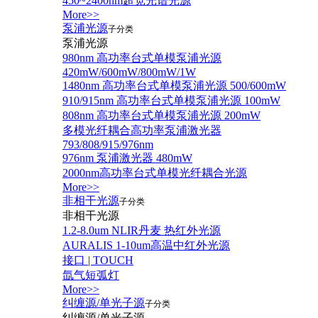
450~2400nm超宽光谱光源
More>>
泵浦光源
子分类
泵浦光源
980nm 高功率台式单模泵浦光源
420mW/600mW/800mW/1W
1480nm 高功率台式单模泵浦光源 500/600mW
910/915nm 高功率台式单模泵浦光源 100mW
808nm 高功率台式单模泵浦光源 200mW
多模光纤耦合高功率泵浦激光器
793/808/915/976nm
976nm 泵浦激光器 480mW
2000nm高功率台式单模光纤耦合光源
More>>
非相干光源
子分类
非相干光源
1.2-8.0um NLIR丹麦 热红外光源
AURALIS 1-10um高温中红外光源
接口 | TOUCH
氙气短弧灯
More>>
纠缠源/单光子源
子分类
纠缠源/单光子源