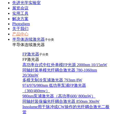
先进光学实验室
展览会议
实用工具
解决方案
Photodigm
关于我们
产品中心
半导体连续激光器
子分类
半导体连续激光器
FP激光器
子分类
FP激光器
高功率台式中红外单模FP光源 2000nm 10/15mW
同轴封装单模光纤耦合激光器 780-1060nm
20/30mW
多模无制冷泵浦激光器 793nm 8W
974/976/980nm 低功率泵浦FP激光器
（360/460mw）
980nm泵浦激光器（高功率600/ 800mW）
同轴封装保偏光纤耦合激光器 850nm 30mW
Innolume用于脉冲或CW操作的光纤耦合激光二极
管