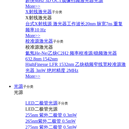
超快MHz 3D OCT成像扫频激光器光源
More>>
X射线激光器
子分类
X射线激光器
台式X射线源 激光器工作波长20nm 脉宽7ns 重复
频率10 Hz
More>>
校准源激光器
子分类
校准源激光器
氦氖He-Ne/乙炔C2H2 频率校准源/稳频激光器
632.8nm 1542nm
HighFinesse LFR 1532nm 乙炔稳频窄线宽校准源激
光器 3mW 绝对精度 2MHz
More>>
光源
子分类
光源
LED二极管光源
子分类
LED二极管光源
255nm 紫外二极管 0.3mW
265nm紫外二极管 0.5mW
275nm 紫外二极管 0.5mW