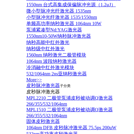
1550nm 台式高集成保偏脉冲光源（1.2μJ）
微小型脉冲光纤激光器 1535nm
小型脉冲光纤激光器 1535/1550nm
单频高功率纳秒激光器 1064nm 10W
泵浦紧凑型Nd:YAG激光器
1550nm10-50W纳秒脉冲激光器
纳秒高能中红外激光
纳秒级中红外激光
1560nm 纳秒激光二极管模块
1064nm 波段纳秒激光器
冷消融中红外激光模块
532/1064nm 2ns亚纳秒激光器
More>>
皮秒脉冲激光器
子分类
皮秒脉冲激光器
​MPL2210 二极管泵浦皮秒被动调Q激光器
266/355/532/1064nm
MPL1510 二极管泵浦皮秒被动调Q激光器
266/355/532/1064nm
固体皮秒激光器
1064nm DFB 皮秒脉冲激光器 75.5ps 200uW
532nm高功率皮秒激光器