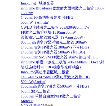
Innolume广域激光器
innolume Broad-area宽发射大面积激光二极管 1000-
1330nm
1420nm FP高功率激光器 带FBG
500mW（Anristu）
CWLD连续激光二极管 808/830/980nm 1W
FP激光二极管模块 1310nm 30mW
波长稳定二极管激光器（976nm 200W）
808nm 高功率FP泵浦激光二极管 200mW
1480nm 古河FP激光器 300mW (不带FBG)
1480nm 古河FP激光器 500mW (带FBG)
405-655nm SM/PM FP激光器 20mW输出 带TEC
innolume 单模FP激光二极管 780-1340nm (TO-can封
装或连续/脉冲/FBG稳定型光纤耦合)
Innolume高功率宽区域二极管
1435-1465-1475nm FP高功率激光器带FBG
500mW(Anristu)
1360nm高功率FP激光器500mW（带FBG）
635nm激光二极管
1300 nm 单模自由空间FP激光二极管
More>>
VCSEL激光器
子分类