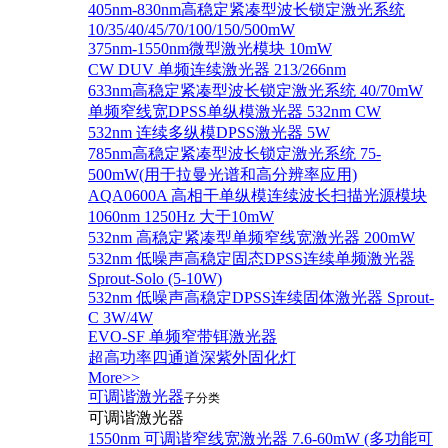
405nm-830nm高稳定紧凑型波长锁定激光系统
10/35/40/45/70/100/150/500mW
375nm-1550nm微型激光模块 10mW
CW DUV 单频连续激光器 213/266nm
633nm高稳定紧凑型波长锁定激光系统 40/70mW
单频窄线宽DPSS单纵模激光器 532nm CW
532nm 连续多纵模DPSS激光器 5W
785nm高稳定紧凑型波长锁定激光系统 75-
500mW(用于拉曼光谱和高分辨率应用)
AQA0600A 高相干单纵模连续波长扫描光源模块
1060nm 1250Hz 大于10mW
532nm 高稳定紧凑型单频窄线宽激光器 200mW
532nm 低噪声高稳定固态DPSS连续单频激光器
Sprout‐Solo (5-10W)
532nm 低噪声高稳定DPSS连续固体激光器 Sprout-
C 3W/4W
EVO-SF 单频窄带铒激光器
超高功率四通道深紫外固化灯
More>>
可调谐激光器
子分类
可调谐激光器
1550nm 可调谐窄线宽激光器 7.6-60mW (多功能可