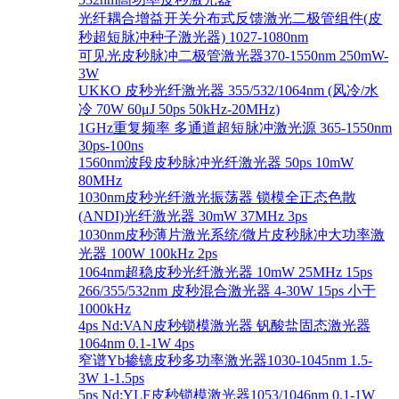
光纤耦合增益开关分布式反馈激光二极管组件(皮
秒超短脉冲种子激光器) 1027-1080nm
可见光皮秒脉冲二极管激光器370-1550nm 250mW-
3W
UKKO 皮秒光纤激光器 355/532/1064nm (风冷/水
冷 70W 60μJ 50ps 50kHz-20MHz)
1GHz重复频率 多通道超短脉冲激光源 365-1550nm
30ps-100ns
1560nm波段皮秒脉冲光纤激光器 50ps 10mW
80MHz
1030nm皮秒光纤激光振荡器 锁模全正态色散
(ANDI)光纤激光器 30mW 37MHz 3ps
1030nm皮秒薄片激光系统/微片皮秒脉冲大功率激
光器 100W 100kHz 2ps
1064nm超稳皮秒光纤激光器 10mW 25MHz 15ps
266/355/532nm 皮秒混合激光器 4-30W 15ps 小于
1000kHz
4ps Nd:VAN皮秒锁模激光器 钒酸盐固态激光器
1064nm 0.1-1W 4ps
窄谱Yb掺镱皮秒多功率激光器1030-1045nm 1.5-
3W 1-1.5ps
5ps Nd:YLF皮秒锁模激光器1053/1046nm 0.1-1W