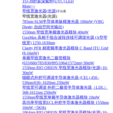
TO-39封装深紫外(UVC) LED
More>>
窄线宽激光器(光源)
子分类
窄线宽激光器(光源)
785nm SLM半导体单纵模激光器 100mW (VBG
Diode; 自由空间光输出)
1550nm 窄线宽单频激光器模块 40mW
GuxMax 高相干组合波段连续可调谐光源 (A型窄
线宽) 1250-1630nm
Clarity PFR 精密频率激光器模块 C Band ITU Grid
(8-16mW)
单频窄线宽激光二极管模块
(633/660/785/830/895/1064/1572nm) 30mW
1550nm RIO ORION 窄线宽激光器模块(光源) 10-
30mW
猫眼式外腔可调谐半导体激光器 (CEL) 450–
530nm/630–1620nm 250mW
窄线宽可调谐 外腔二极管半导体激光器（LDL）
368-1612nm 250mW
1550nm窄线宽单频半导体激光器模块 10mW
高功率窄线宽ECL外腔半导体激光器模块 1550nm
10mW <5KHz
1064nm RIO ORION 窄线宽激光器模块(光源) 10-