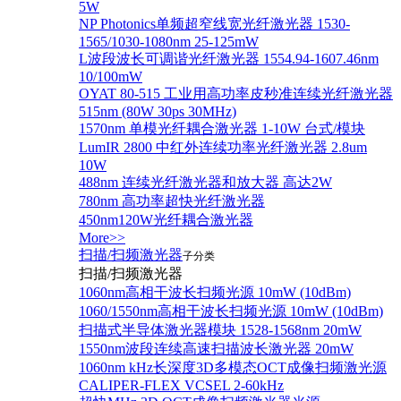
5W
NP Photonics单频超窄线宽光纤激光器 1530-
1565/1030-1080nm 25-125mW
L波段波长可调谐光纤激光器 1554.94-1607.46nm
10/100mW
OYAT 80-515 工业用高功率皮秒准连续光纤激光器
515nm (80W 30ps 30MHz)
1570nm 单模光纤耦合激光器 1-10W 台式/模块
LumIR 2800 中红外连续功率光纤激光器 2.8um
10W
488nm 连续光纤激光器和放大器 高达2W
780nm 高功率超快光纤激光器
450nm120W光纤耦合激光器
More>>
扫描/扫频激光器
子分类
扫描/扫频激光器
1060nm高相干波长扫频光源 10mW (10dBm)
1060/1550nm高相干波长扫频光源 10mW (10dBm)
扫描式半导体激光器模块 1528-1568nm 20mW
1550nm波段连续高速扫描波长激光器 20mW
1060nm kHz长深度3D多模态OCT成像扫频激光源
CALIPER-FLEX VCSEL 2-60kHz