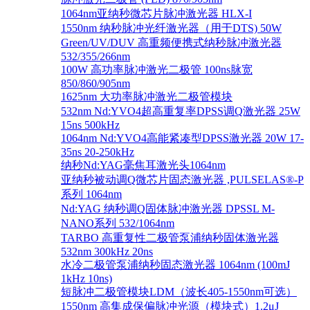
1064nm亚纳秒微芯片脉冲激光器 HLX-I
1550nm 纳秒脉冲光纤激光器（用于DTS) 50W
Green/UV/DUV 高重频便携式纳秒脉冲激光器
532/355/266nm
100W 高功率脉冲激光二极管 100ns脉宽
850/860/905nm
1625nm 大功率脉冲激光二极管模块
532nm Nd:YVO4超高重复率DPSS调Q激光器 25W
15ns 500kHz
1064nm Nd:YVO4高能紧凑型DPSS激光器 20W 17-
35ns 20-250kHz
纳秒Nd:YAG毫焦耳激光头1064nm
亚纳秒被动调Q微芯片固态激光器 ,PULSELAS®-P
系列 1064nm
Nd:YAG 纳秒调Q固体脉冲激光器 DPSSL M-
NANO系列 532/1064nm
TARBO 高重复性二极管泵浦纳秒固体激光器
532nm 300kHz 20ns
水冷二极管泵浦纳秒固态激光器 1064nm (100mJ
1kHz 10ns)
短脉冲二极管模块LDM（波长405-1550nm可选）
1550nm 高集成保偏脉冲光源（模块式）1.2μJ