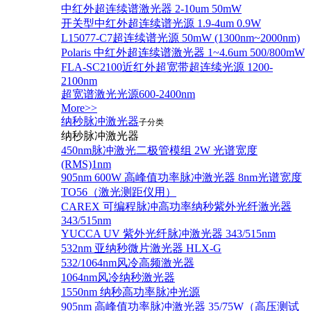
中红外超连续谱激光器 2-10um 50mW
开关型中红外超连续谱光源 1.9-4um 0.9W
L15077-C7超连续谱光源 50mW (1300nm~2000nm)
Polaris 中红外超连续谱激光器 1~4.6um 500/800mW
FLA-SC2100近红外超宽带超连续光源 1200-
2100nm
超宽谱激光光源600-2400nm
More>>
纳秒脉冲激光器
子分类
纳秒脉冲激光器
450nm脉冲激光二极管模组 2W 光谱宽度
(RMS)1nm
905nm 600W 高峰值功率脉冲激光器 8nm光谱宽度
TO56（激光测距仪用）
CAREX 可编程脉冲高功率纳秒紫外光纤激光器
343/515nm
YUCCA UV 紫外光纤脉冲激光器 343/515nm
532nm 亚纳秒微片激光器 HLX-G
532/1064nm风冷高频激光器
1064nm风冷纳秒激光器
1550nm 纳秒高功率脉冲光源
905nm 高峰值功率脉冲激光器 35/75W（高压测试