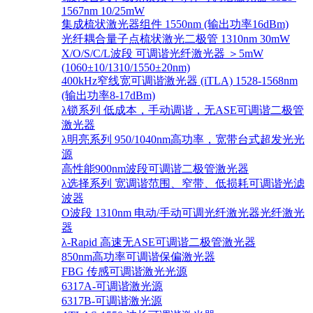
1567nm 10/25mW
集成梳状激光器组件 1550nm (输出功率16dBm)
光纤耦合量子点梳状激光二极管 1310nm 30mW
X/O/S/C/L波段 可调谐光纤激光器 ＞5mW
(1060±10/1310/1550±20nm)
400kHz窄线宽可调谐激光器 (iTLA) 1528-1568nm
(输出功率8-17dBm)
λ锁系列 低成本，手动调谐，无ASE可调谐二极管
激光器
λ明亮系列 950/1040nm高功率，宽带台式超发光光
源
高性能900nm波段可调谐二极管激光器
λ选择系列 宽调谐范围、窄带、低损耗可调谐光滤
波器
O波段 1310nm 电动/手动可调光纤激光器光纤激光
器
λ-Rapid 高速无ASE可调谐二极管激光器
850nm高功率可调谐保偏激光器
FBG 传感可调谐激光光源
6317A-可调谐激光源
6317B-可调谐激光源