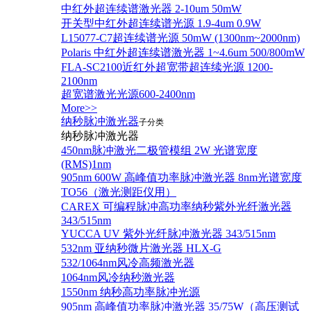
中红外超连续谱激光器 2-10um 50mW
开关型中红外超连续谱光源 1.9-4um 0.9W
L15077-C7超连续谱光源 50mW (1300nm~2000nm)
Polaris 中红外超连续谱激光器 1~4.6um 500/800mW
FLA-SC2100近红外超宽带超连续光源 1200-
2100nm
超宽谱激光光源600-2400nm
More>>
纳秒脉冲激光器
子分类
纳秒脉冲激光器
450nm脉冲激光二极管模组 2W 光谱宽度
(RMS)1nm
905nm 600W 高峰值功率脉冲激光器 8nm光谱宽度
TO56（激光测距仪用）
CAREX 可编程脉冲高功率纳秒紫外光纤激光器
343/515nm
YUCCA UV 紫外光纤脉冲激光器 343/515nm
532nm 亚纳秒微片激光器 HLX-G
532/1064nm风冷高频激光器
1064nm风冷纳秒激光器
1550nm 纳秒高功率脉冲光源
905nm 高峰值功率脉冲激光器 35/75W（高压测试