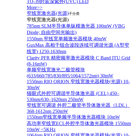
TO-39封装深紫外(UVC) LED
More>>
窄线宽激光器(光源)
子分类
窄线宽激光器(光源)
785nm SLM半导体单纵模激光器 100mW (VBG
Diode; 自由空间光输出)
1550nm 窄线宽单频激光器模块 40mW
GuxMax 高相干组合波段连续可调谐光源 (A型窄
线宽) 1250-1630nm
Clarity PFR 精密频率激光器模块 C Band ITU Grid
(8-16mW)
单频窄线宽激光二极管模块
(633/660/785/830/895/1064/1572nm) 30mW
1550nm RIO ORION 窄线宽激光器模块(光源) 10-
30mW
猫眼式外腔可调谐半导体激光器 (CEL) 450–
530nm/630–1620nm 250mW
窄线宽可调谐 外腔二极管半导体激光器（LDL）
368-1612nm 250mW
1550nm窄线宽单频半导体激光器模块 10mW
高功率窄线宽ECL外腔半导体激光器模块 1550nm
10mW <5KHz
1064nm RIO ORION 窄线宽激光器模块(光源) 10-