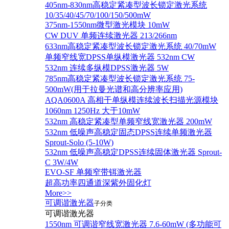
405nm-830nm高稳定紧凑型波长锁定激光系统
10/35/40/45/70/100/150/500mW
375nm-1550nm微型激光模块 10mW
CW DUV 单频连续激光器 213/266nm
633nm高稳定紧凑型波长锁定激光系统 40/70mW
单频窄线宽DPSS单纵模激光器 532nm CW
532nm 连续多纵模DPSS激光器 5W
785nm高稳定紧凑型波长锁定激光系统 75-
500mW(用于拉曼光谱和高分辨率应用)
AQA0600A 高相干单纵模连续波长扫描光源模块
1060nm 1250Hz 大于10mW
532nm 高稳定紧凑型单频窄线宽激光器 200mW
532nm 低噪声高稳定固态DPSS连续单频激光器
Sprout‐Solo (5-10W)
532nm 低噪声高稳定DPSS连续固体激光器 Sprout-
C 3W/4W
EVO-SF 单频窄带铒激光器
超高功率四通道深紫外固化灯
More>>
可调谐激光器
子分类
可调谐激光器
1550nm 可调谐窄线宽激光器 7.6-60mW (多功能可