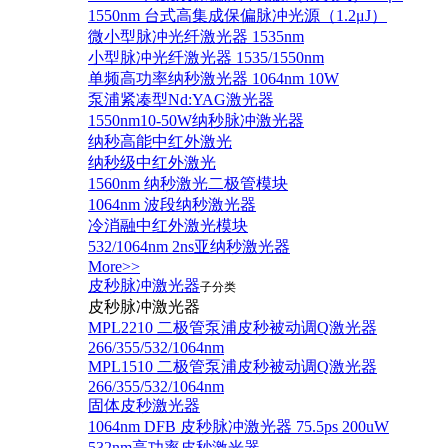
1550nm 台式高集成保偏脉冲光源（1.2μJ）
微小型脉冲光纤激光器 1535nm
小型脉冲光纤激光器 1535/1550nm
单频高功率纳秒激光器 1064nm 10W
泵浦紧凑型Nd:YAG激光器
1550nm10-50W纳秒脉冲激光器
纳秒高能中红外激光
纳秒级中红外激光
1560nm 纳秒激光二极管模块
1064nm 波段纳秒激光器
冷消融中红外激光模块
532/1064nm 2ns亚纳秒激光器
More>>
皮秒脉冲激光器
子分类
皮秒脉冲激光器
​MPL2210 二极管泵浦皮秒被动调Q激光器
266/355/532/1064nm
MPL1510 二极管泵浦皮秒被动调Q激光器
266/355/532/1064nm
固体皮秒激光器
1064nm DFB 皮秒脉冲激光器 75.5ps 200uW
532nm高功率皮秒激光器