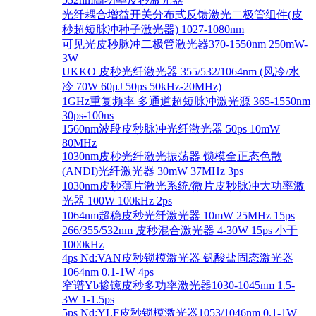
光纤耦合增益开关分布式反馈激光二极管组件(皮
秒超短脉冲种子激光器) 1027-1080nm
可见光皮秒脉冲二极管激光器370-1550nm 250mW-
3W
UKKO 皮秒光纤激光器 355/532/1064nm (风冷/水
冷 70W 60μJ 50ps 50kHz-20MHz)
1GHz重复频率 多通道超短脉冲激光源 365-1550nm
30ps-100ns
1560nm波段皮秒脉冲光纤激光器 50ps 10mW
80MHz
1030nm皮秒光纤激光振荡器 锁模全正态色散
(ANDI)光纤激光器 30mW 37MHz 3ps
1030nm皮秒薄片激光系统/微片皮秒脉冲大功率激
光器 100W 100kHz 2ps
1064nm超稳皮秒光纤激光器 10mW 25MHz 15ps
266/355/532nm 皮秒混合激光器 4-30W 15ps 小于
1000kHz
4ps Nd:VAN皮秒锁模激光器 钒酸盐固态激光器
1064nm 0.1-1W 4ps
窄谱Yb掺镱皮秒多功率激光器1030-1045nm 1.5-
3W 1-1.5ps
5ps Nd:YLF皮秒锁模激光器1053/1046nm 0.1-1W