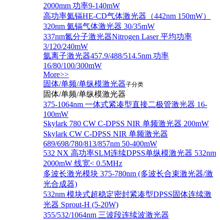
2000mm 功率9-140mW
高功率氦镉HE-CD气体激光器（442nm 150mW）
320nm 氦镉气体激光器 30/35mW
337nm氮分子激光器Nitrogen Laser 平均功率
3/120/240mW
氩离子激光器457.9/488/514.5nm 功率
16/80/100/300mW
More>>
固体/单频/单纵模激光器
子分类
固体/单频/单纵模激光器
375-1064nm 一体式紧凑型直接二极管激光器 16-
100mW
Skylark 780 CW C-DPSS NIR 单频激光器 200mW
Skylark CW C-DPSS NIR 单频激光器
689/698/780/813/857nm 50-400mW
532 NX 高功率SLM连续DPSS单纵模激光器 532nm
2000mW 线宽< 0.5MHz
多波长激光模块 375-780nm (多波长合束激光器/激
光合成器)
532nm 模块式超稳定密封紧凑型DPSS固体连续激
光器 Sprout-H (5-20W)
355/532/1064nm 三波段连续波激光器