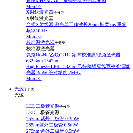
超快MHz 3D OCT成像扫频激光器光源
More>>
X射线激光器
子分类
X射线激光器
台式X射线源 激光器工作波长20nm 脉宽7ns 重复
频率10 Hz
More>>
校准源激光器
子分类
校准源激光器
氦氖He-Ne/乙炔C2H2 频率校准源/稳频激光器
632.8nm 1542nm
HighFinesse LFR 1532nm 乙炔稳频窄线宽校准源激
光器 3mW 绝对精度 2MHz
More>>
光源
子分类
光源
LED二极管光源
子分类
LED二极管光源
255nm 紫外二极管 0.3mW
265nm紫外二极管 0.5mW
275nm 紫外二极管 0.5mW