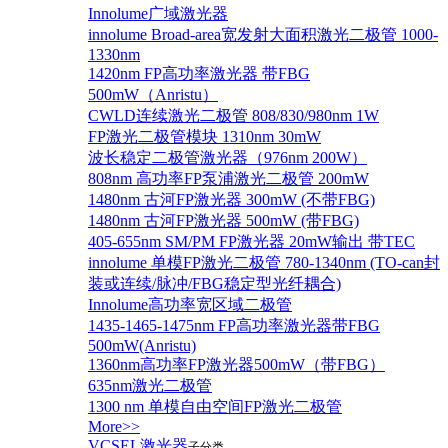
Innolume广域激光器
innolume Broad-area宽发射大面积激光二极管 1000-
1330nm
1420nm FP高功率激光器 带FBG
500mW（Anristu）
CWLD连续激光二极管 808/830/980nm 1W
FP激光二极管模块 1310nm 30mW
波长稳定二极管激光器（976nm 200W）
808nm 高功率FP泵浦激光二极管 200mW
1480nm 古河FP激光器 300mW (不带FBG)
1480nm 古河FP激光器 500mW (带FBG)
405-655nm SM/PM FP激光器 20mW输出 带TEC
innolume 单模FP激光二极管 780-1340nm (TO-can封
装或连续/脉冲/FBG稳定型光纤耦合)
Innolume高功率宽区域二极管
1435-1465-1475nm FP高功率激光器带FBG
500mW(Anristu)
1360nm高功率FP激光器500mW（带FBG）
635nm激光二极管
1300 nm 单模自由空间FP激光二极管
More>>
VCSEL激光器
子分类