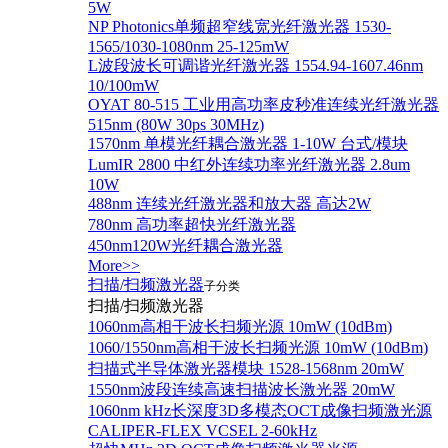
5W
NP Photonics单频超窄线宽光纤激光器 1530-
1565/1030-1080nm 25-125mW
L波段波长可调谐光纤激光器 1554.94-1607.46nm
10/100mW
OYAT 80-515 工业用高功率皮秒准连续光纤激光器
515nm (80W 30ps 30MHz)
1570nm 单模光纤耦合激光器 1-10W 台式/模块
LumIR 2800 中红外连续功率光纤激光器 2.8um
10W
488nm 连续光纤激光器和放大器 高达2W
780nm 高功率超快光纤激光器
450nm120W光纤耦合激光器
More>>
扫描/扫频激光器
子分类
扫描/扫频激光器
1060nm高相干波长扫频光源 10mW (10dBm)
1060/1550nm高相干波长扫频光源 10mW (10dBm)
扫描式半导体激光器模块 1528-1568nm 20mW
1550nm波段连续高速扫描波长激光器 20mW
1060nm kHz长深度3D多模态OCT成像扫频激光源
CALIPER-FLEX VCSEL 2-60kHz