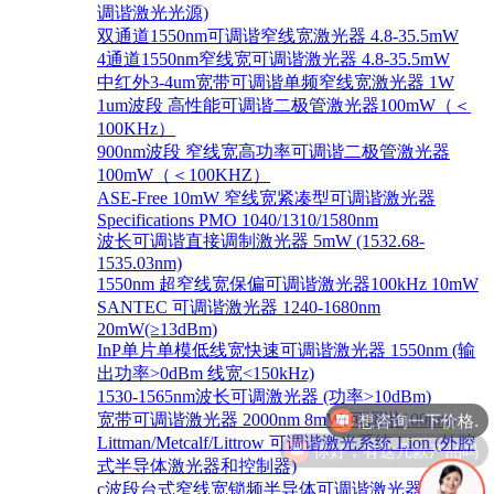
调谐激光光源)
双通道1550nm可调谐窄线宽激光器 4.8-35.5mW
4通道1550nm窄线宽可调谐激光器 4.8-35.5mW
中红外3-4um宽带可调谐单频窄线宽激光器 1W
1um波段 高性能可调谐二极管激光器100mW（＜
100KHz）
900nm波段 窄线宽高功率可调谐二极管激光器
100mW（＜100KHZ）
ASE-Free 10mW 窄线宽紧凑型可调谐激光器
Specifications PMO 1040/1310/1580nm
波长可调谐直接调制激光器 5mW (1532.68-
1535.03nm)
1550nm 超窄线宽保偏可调谐激光器100kHz 10mW
SANTEC 可调谐激光器 1240-1680nm
20mW(≥13dBm)
InP单片单模低线宽快速可调谐激光器 1550nm (输
出功率>0dBm 线宽<150kHz)
1530-1565nm波长可调激光器 (功率>10dBm)
宽带可调谐激光器 2000nm 8mW(可调谐100nm)
你好，有这几款产品吗
Littman/Metcalf/Littrow 可调谐激光系统 Lion (外腔
式半导体激光器和控制器)
c波段台式窄线宽锁频半导体可调谐激光器 1528-