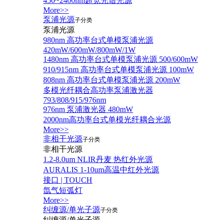
450~2400nm超宽光谱光源
More>>
泵浦光源
子分类
泵浦光源
980nm 高功率台式单模泵浦光源
420mW/600mW/800mW/1W
1480nm 高功率台式单模泵浦光源 500/600mW
910/915nm 高功率台式单模泵浦光源 100mW
808nm 高功率台式单模泵浦光源 200mW
多模光纤耦合高功率泵浦激光器
793/808/915/976nm
976nm 泵浦激光器 480mW
2000nm高功率台式单模光纤耦合光源
More>>
非相干光源
子分类
非相干光源
1.2-8.0um NLIR丹麦 热红外光源
AURALIS 1-10um高温中红外光源
接口 | TOUCH
氙气短弧灯
More>>
纠缠源/单光子源
子分类
纠缠源/单光子源