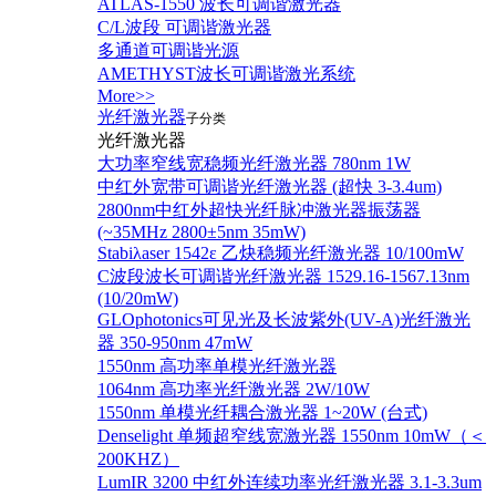
ATLAS-1550 波长可调谐激光器
C/L波段 可调谐激光器
多通道可调谐光源
AMETHYST波长可调谐激光系统
More>>
光纤激光器
子分类
光纤激光器
大功率窄线宽稳频光纤激光器 780nm 1W
中红外宽带可调谐光纤激光器 (超快 3-3.4um)
2800nm中红外超快光纤脉冲激光器振荡器
(~35MHz 2800±5nm 35mW)
Stabiλaser 1542ε 乙炔稳频光纤激光器 10/100mW
C波段波长可调谐光纤激光器 1529.16-1567.13nm
(10/20mW)
GLOphotonics可见光及长波紫外(UV-A)光纤激光
器 350-950nm 47mW
1550nm 高功率单模光纤激光器
1064nm 高功率光纤激光器 2W/10W
1550nm 单模光纤耦合激光器 1~20W (台式)
Denselight 单频超窄线宽激光器 1550nm 10mW（＜
200KHZ）
LumIR 3200 中红外连续功率光纤激光器 3.1-3.3um