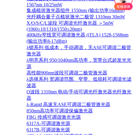
1567nm 10/25mW
集成梳状激光器组件 1550nm (输出功率16dBm)
光纤耦合量子点梳状激光二极管 1310nm 30mW
X/O/S/C/L波段 可调谐光纤激光器 ＞5mW
(1060±10/1310/1550±20nm)
400kHz窄线宽可调谐激光器 (iTLA) 1528-1568nm
(输出功率8-17dBm)
λ锁系列 低成本，手动调谐，无ASE可调谐二极管
激光器
λ明亮系列 950/1040nm高功率，宽带台式超发光光
源
高性能900nm波段可调谐二极管激光器
λ选择系列 宽调谐范围、窄带、低损耗可调谐光滤
波器
O波段 1310nm 电动/手动可调光纤激光器光纤激光
器
λ-Rapid 高速无ASE可调谐二极管激光器
850nm高功率可调谐保偏激光器
FBG 传感可调谐激光光源
6317A-可调谐激光源
6317B-可调谐激光源