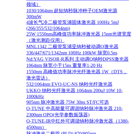
领域）
1030/1064nm 超短纳秒脉冲种子OEM激光源
300mW
4波长气冷二极管泵浦固体激光器 100Hz 5mJ
(266/355/532/1064nm)
25W 1550nm高峰值功率脉冲激光器 15nm光谱宽度
（激光测距仪用）
MNL1342 二极管泵浦亚纳秒被动调Q激光器
336/447/671/1342nm 100Hz 100kW 脉宽0.5ns
Nd:YAG VISOR-R系列 主动调Q纳秒DPSS激光器
1064nm 脉宽小于15ns 重复率1-20 Hz
1550nm 高峰值功率脉冲光纤激光器 1W（DTS，
激光雷达）
532/1064nm EVO-UC-NS 纳秒光纤激光器
UKKO 纳秒光纤激光器 1064nm 200uJ 10W 10-
1000kHz
905nm 脉冲激光器 75W 30ns ST/FC可选
Q-TUNE 中高能量可调谐纳秒脉冲激光器 210-
2300nm OPO(光学参数振荡器)
Q-TUNE-IR中红外可调谐纳秒脉冲激光器（1380-
4500nm）
脉冲激光二极管 (PLD) 870/905nm