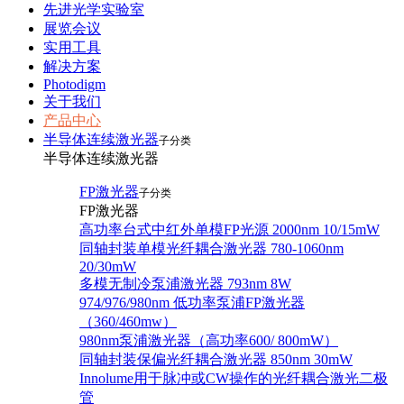
先进光学实验室
展览会议
实用工具
解决方案
Photodigm
关于我们
产品中心
半导体连续激光器
子分类
半导体连续激光器
FP激光器
子分类
FP激光器
高功率台式中红外单模FP光源 2000nm 10/15mW
同轴封装单模光纤耦合激光器 780-1060nm
20/30mW
多模无制冷泵浦激光器 793nm 8W
974/976/980nm 低功率泵浦FP激光器
（360/460mw）
980nm泵浦激光器（高功率600/ 800mW）
同轴封装保偏光纤耦合激光器 850nm 30mW
Innolume用于脉冲或CW操作的光纤耦合激光二极
管