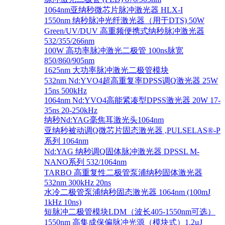
1064nm亚纳秒微芯片脉冲激光器 HLX-I
1550nm 纳秒脉冲光纤激光器（用于DTS) 50W
Green/UV/DUV 高重频便携式纳秒脉冲激光器
532/355/266nm
100W 高功率脉冲激光二极管 100ns脉宽
850/860/905nm
1625nm 大功率脉冲激光二极管模块
532nm Nd:YVO4超高重复率DPSS调Q激光器 25W
15ns 500kHz
1064nm Nd:YVO4高能紧凑型DPSS激光器 20W 17-
35ns 20-250kHz
纳秒Nd:YAG毫焦耳激光头1064nm
亚纳秒被动调Q微芯片固态激光器 ,PULSELAS®-P
系列 1064nm
Nd:YAG 纳秒调Q固体脉冲激光器 DPSSL M-
NANO系列 532/1064nm
TARBO 高重复性二极管泵浦纳秒固体激光器
532nm 300kHz 20ns
水冷二极管泵浦纳秒固态激光器 1064nm (100mJ
1kHz 10ns)
短脉冲二极管模块LDM（波长405-1550nm可选）
1550nm 高集成保偏脉冲光源（模块式）1.2μJ