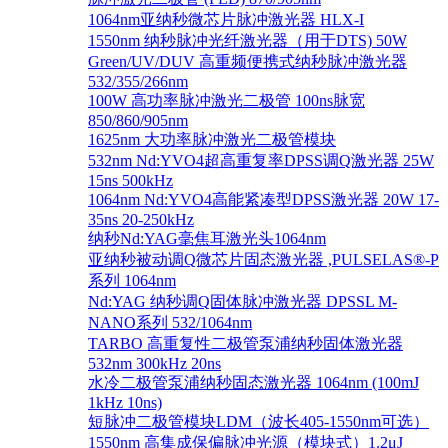
1064nm亚纳秒微芯片脉冲激光器 HLX-I
1550nm 纳秒脉冲光纤激光器（用于DTS) 50W
Green/UV/DUV 高重频便携式纳秒脉冲激光器
532/355/266nm
100W 高功率脉冲激光二极管 100ns脉宽
850/860/905nm
1625nm 大功率脉冲激光二极管模块
532nm Nd:YVO4超高重复率DPSS调Q激光器 25W
15ns 500kHz
1064nm Nd:YVO4高能紧凑型DPSS激光器 20W 17-
35ns 20-250kHz
纳秒Nd:YAG毫焦耳激光头1064nm
亚纳秒被动调Q微芯片固态激光器 ,PULSELAS®-P
系列 1064nm
Nd:YAG 纳秒调Q固体脉冲激光器 DPSSL M-
NANO系列 532/1064nm
TARBO 高重复性二极管泵浦纳秒固体激光器
532nm 300kHz 20ns
水冷二极管泵浦纳秒固态激光器 1064nm (100mJ
1kHz 10ns)
短脉冲二极管模块LDM（波长405-1550nm可选）
1550nm 高集成保偏脉冲光源（模块式）1.2μJ