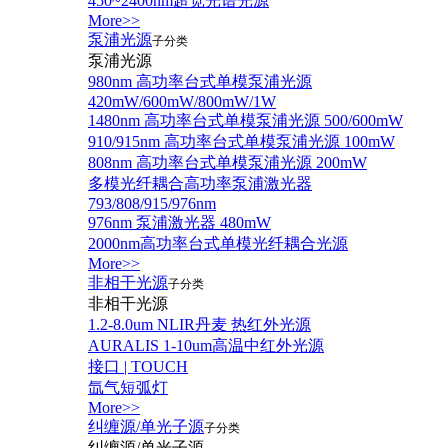
450~2400nm超宽光谱光源
More>>
泵浦光源
子分类
泵浦光源
980nm 高功率台式单模泵浦光源
420mW/600mW/800mW/1W
1480nm 高功率台式单模泵浦光源 500/600mW
910/915nm 高功率台式单模泵浦光源 100mW
808nm 高功率台式单模泵浦光源 200mW
多模光纤耦合高功率泵浦激光器
793/808/915/976nm
976nm 泵浦激光器 480mW
2000nm高功率台式单模光纤耦合光源
More>>
非相干光源
子分类
非相干光源
1.2-8.0um NLIR丹麦 热红外光源
AURALIS 1-10um高温中红外光源
接口 | TOUCH
氙气短弧灯
More>>
纠缠源/单光子源
子分类
纠缠源/单光子源