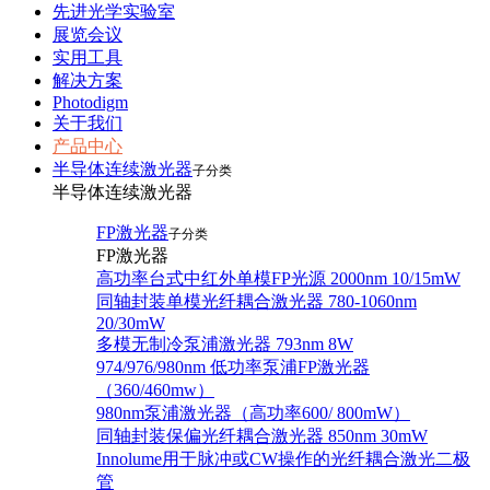
先进光学实验室
展览会议
实用工具
解决方案
Photodigm
关于我们
产品中心
半导体连续激光器
子分类
半导体连续激光器
FP激光器
子分类
FP激光器
高功率台式中红外单模FP光源 2000nm 10/15mW
同轴封装单模光纤耦合激光器 780-1060nm
20/30mW
多模无制冷泵浦激光器 793nm 8W
974/976/980nm 低功率泵浦FP激光器
（360/460mw）
980nm泵浦激光器（高功率600/ 800mW）
同轴封装保偏光纤耦合激光器 850nm 30mW
Innolume用于脉冲或CW操作的光纤耦合激光二极
管