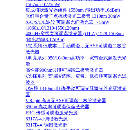
1567nm 10/25mW
集成梳状激光器组件 1550nm (输出功率16dBm)
光纤耦合量子点梳状激光二极管 1310nm 30mW
X/O/S/C/L波段 可调谐光纤激光器 ＞5mW
(1060±10/1310/1550±20nm)
400kHz窄线宽可调谐激光器 (iTLA) 1528-1568nm
(输出功率8-17dBm)
λ锁系列 低成本，手动调谐，无ASE可调谐二极管
激光器
λ明亮系列 950/1040nm高功率，宽带台式超发光光
源
高性能900nm波段可调谐二极管激光器
λ选择系列 宽调谐范围、窄带、低损耗可调谐光滤
波器
O波段 1310nm 电动/手动可调光纤激光器光纤激光
器
λ-Rapid 高速无ASE可调谐二极管激光器
850nm高功率可调谐保偏激光器
FBG 传感可调谐激光光源
6317A-可调谐激光源
6317B-可调谐激光源