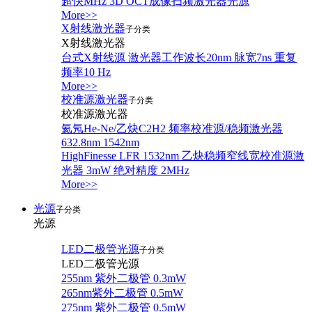
超快MHz 3D OCT成像扫频激光器光源
More>>
X射线激光器
子分类
X射线激光器
台式X射线源 激光器工作波长20nm 脉宽7ns 重复
频率10 Hz
More>>
校准源激光器
子分类
校准源激光器
氦氖He-Ne/乙炔C2H2 频率校准源/稳频激光器
632.8nm 1542nm
HighFinesse LFR 1532nm 乙炔稳频窄线宽校准源激
光器 3mW 绝对精度 2MHz
More>>
光源
子分类
光源
LED二极管光源
子分类
LED二极管光源
255nm 紫外二极管 0.3mW
265nm紫外二极管 0.5mW
275nm 紫外二极管 0.5mW