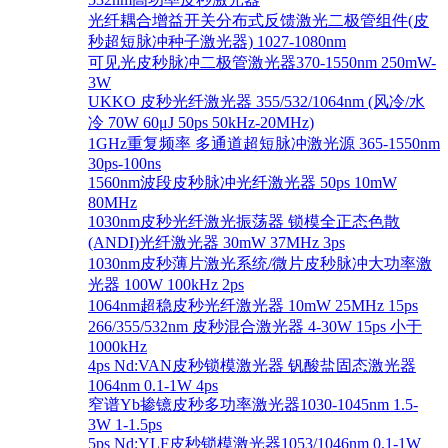
光纤耦合增益开关分布式反馈激光二极管组件(皮
秒超短脉冲种子激光器) 1027-1080nm
可见光皮秒脉冲二极管激光器370-1550nm 250mW-
3W
UKKO 皮秒光纤激光器 355/532/1064nm (风冷/水
冷 70W 60μJ 50ps 50kHz-20MHz)
1GHz重复频率 多通道超短脉冲激光源 365-1550nm
30ps-100ns
1560nm波段皮秒脉冲光纤激光器 50ps 10mW
80MHz
1030nm皮秒光纤激光振荡器 锁模全正态色散
(ANDI)光纤激光器 30mW 37MHz 3ps
1030nm皮秒薄片激光系统/微片皮秒脉冲大功率激
光器 100W 100kHz 2ps
1064nm超稳皮秒光纤激光器 10mW 25MHz 15ps
266/355/532nm 皮秒混合激光器 4-30W 15ps 小于
1000kHz
4ps Nd:VAN皮秒锁模激光器 钒酸盐固态激光器
1064nm 0.1-1W 4ps
窄谱Yb掺镱皮秒多功率激光器1030-1045nm 1.5-
3W 1-1.5ps
5ps Nd:YLF皮秒锁模激光器1053/1046nm 0.1-1W