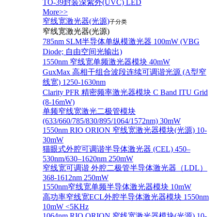
TO-39封装深紫外(UVC) LED
More>>
窄线宽激光器(光源)
子分类
窄线宽激光器(光源)
785nm SLM半导体单纵模激光器 100mW (VBG
Diode; 自由空间光输出)
1550nm 窄线宽单频激光器模块 40mW
GuxMax 高相干组合波段连续可调谐光源 (A型窄
线宽) 1250-1630nm
Clarity PFR 精密频率激光器模块 C Band ITU Grid
(8-16mW)
单频窄线宽激光二极管模块
(633/660/785/830/895/1064/1572nm) 30mW
1550nm RIO ORION 窄线宽激光器模块(光源) 10-
30mW
猫眼式外腔可调谐半导体激光器 (CEL) 450–
530nm/630–1620nm 250mW
窄线宽可调谐 外腔二极管半导体激光器（LDL）
368-1612nm 250mW
1550nm窄线宽单频半导体激光器模块 10mW
高功率窄线宽ECL外腔半导体激光器模块 1550nm
10mW <5KHz
1064nm RIO ORION 窄线宽激光器模块(光源) 10-