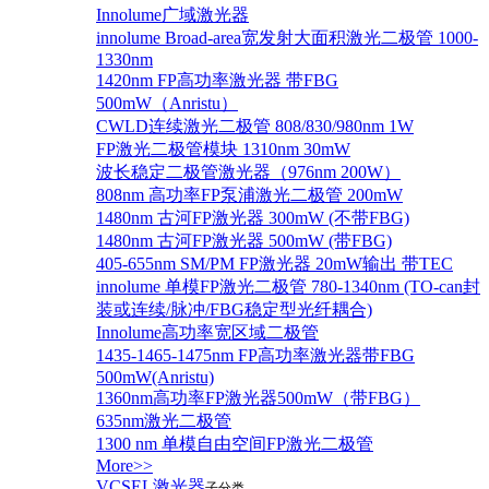
Innolume广域激光器
innolume Broad-area宽发射大面积激光二极管 1000-
1330nm
1420nm FP高功率激光器 带FBG
500mW（Anristu）
CWLD连续激光二极管 808/830/980nm 1W
FP激光二极管模块 1310nm 30mW
波长稳定二极管激光器（976nm 200W）
808nm 高功率FP泵浦激光二极管 200mW
1480nm 古河FP激光器 300mW (不带FBG)
1480nm 古河FP激光器 500mW (带FBG)
405-655nm SM/PM FP激光器 20mW输出 带TEC
innolume 单模FP激光二极管 780-1340nm (TO-can封
装或连续/脉冲/FBG稳定型光纤耦合)
Innolume高功率宽区域二极管
1435-1465-1475nm FP高功率激光器带FBG
500mW(Anristu)
1360nm高功率FP激光器500mW（带FBG）
635nm激光二极管
1300 nm 单模自由空间FP激光二极管
More>>
VCSEL激光器
子分类