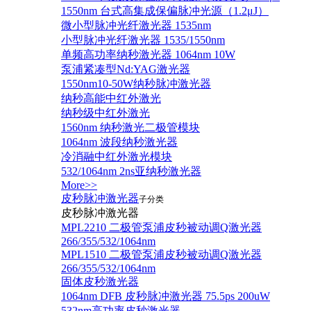
1550nm 台式高集成保偏脉冲光源（1.2μJ）
微小型脉冲光纤激光器 1535nm
小型脉冲光纤激光器 1535/1550nm
单频高功率纳秒激光器 1064nm 10W
泵浦紧凑型Nd:YAG激光器
1550nm10-50W纳秒脉冲激光器
纳秒高能中红外激光
纳秒级中红外激光
1560nm 纳秒激光二极管模块
1064nm 波段纳秒激光器
冷消融中红外激光模块
532/1064nm 2ns亚纳秒激光器
More>>
皮秒脉冲激光器
子分类
皮秒脉冲激光器
​MPL2210 二极管泵浦皮秒被动调Q激光器
266/355/532/1064nm
MPL1510 二极管泵浦皮秒被动调Q激光器
266/355/532/1064nm
固体皮秒激光器
1064nm DFB 皮秒脉冲激光器 75.5ps 200uW
532nm高功率皮秒激光器