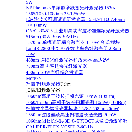
5W
NP Photonics单频超窄线宽光纤激光器 1530-
1565/1030-1080nm 25-125mW
L波段波长可调谐光纤激光器 1554.94-1607.46nm
10/100mW
OYAT 80-515 工业用高功率皮秒准连续光纤激光器
515nm (80W 30ps 30MHz)
1570nm 单模光纤耦合激光器 1-10W 台式/模块
LumIR 2800 中红外连续功率光纤激光器 2.8um
10W
488nm 连续光纤激光器和放大器 高达2W
780nm 高功率超快光纤激光器
450nm120W光纤耦合激光器
More>>
扫描/扫频激光器
子分类
扫描/扫频激光器
1060nm高相干波长扫频光源 10mW (10dBm)
1060/1550nm高相干波长扫频光源 10mW (10dBm)
扫描式半导体激光器模块 1528-1568nm 20mW
1550nm波段连续高速扫描波长激光器 20mW
1060nm kHz长深度3D多模态OCT成像扫频激光源
CALIPER-FLEX VCSEL 2-60kHz