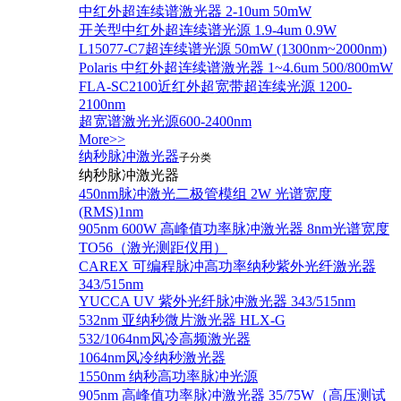
中红外超连续谱激光器 2-10um 50mW
开关型中红外超连续谱光源 1.9-4um 0.9W
L15077-C7超连续谱光源 50mW (1300nm~2000nm)
Polaris 中红外超连续谱激光器 1~4.6um 500/800mW
FLA-SC2100近红外超宽带超连续光源 1200-
2100nm
超宽谱激光光源600-2400nm
More>>
纳秒脉冲激光器
子分类
纳秒脉冲激光器
450nm脉冲激光二极管模组 2W 光谱宽度
(RMS)1nm
905nm 600W 高峰值功率脉冲激光器 8nm光谱宽度
TO56（激光测距仪用）
CAREX 可编程脉冲高功率纳秒紫外光纤激光器
343/515nm
YUCCA UV 紫外光纤脉冲激光器 343/515nm
532nm 亚纳秒微片激光器 HLX-G
532/1064nm风冷高频激光器
1064nm风冷纳秒激光器
1550nm 纳秒高功率脉冲光源
905nm 高峰值功率脉冲激光器 35/75W（高压测试