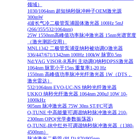
领域）
1030/1064nm 超短纳秒脉冲种子OEM激光源
300mW
4波长气冷二极管泵浦固体激光器 100Hz 5mJ
(266/355/532/1064nm)
25W 1550nm高峰值功率脉冲激光器 15nm光谱宽度
（激光测距仪用）
MNL1342 二极管泵浦亚纳秒被动调Q激光器
336/447/671/1342nm 100Hz 100kW 脉宽0.5ns
Nd:YAG VISOR-R系列 主动调Q纳秒DPSS激光器
1064nm 脉宽小于15ns 重复率1-20 Hz
1550nm 高峰值功率脉冲光纤激光器 1W（DTS，
激光雷达）
532/1064nm EVO-UC-NS 纳秒光纤激光器
UKKO 纳秒光纤激光器 1064nm 200uJ 10W 10-
1000kHz
905nm 脉冲激光器 75W 30ns ST/FC可选
Q-TUNE 中高能量可调谐纳秒脉冲激光器 210-
2300nm OPO(光学参数振荡器)
Q-TUNE-IR中红外可调谐纳秒脉冲激光器（1380-
4500nm）
脉冲激光二极管 (PLD) 870/905nm