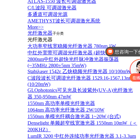
ATLAS-1550 波长可调谐激光器
C/L波段 可调谐激光器
多通道可调谐光源
AMETHYST波长可调谐激光系统
More>>
光纤激光器
子分类
想咨询一下
光纤激光器
大功率窄线宽稳频光纤激光器 780nm 1W
你好，有这几款产
中红外宽带可调谐光纤激光器 (超快 3-3.4um)
2800nm中红外超快光纤脉冲激光器振荡器
(~35MHz 2800±5nm 35mW)
Stabiλaser 1542ε 乙炔稳频光纤激光器 10/100mW
C波段波长可调谐光纤激光器 1529.16-1567.13nm
(10/20mW)
GLOphotonics可见光及长波紫外(UV-A)光纤激光
器 350-950nm 47mW
1550nm 高功率单模光纤激光器
1064nm 高功率光纤激光器 2W/10W
1550nm 单模光纤耦合激光器 1~20W (台式)
Denselight 单频超窄线宽激光器 1550nm 10mW（＜
200KHZ）
LumIR 3200 中红外连续功率光纤激光器 3.1-3.3um