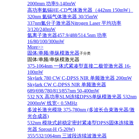
2000mm 功率9-140mW
高功率氦镉HE-CD气体激光器（442nm 150mW）
320nm 氦镉气体激光器 30/35mW
337nm氮分子激光器Nitrogen Laser 平均功率
3/120/240mW
氩离子激光器457.9/488/514.5nm 功率
16/80/100/300mW
More>>
固体/单频/单纵模激光器
子分类
固体/单频/单纵模激光器
375-1064nm 一体式紧凑型直接二极管激光器 16-
100mW
Skylark 780 CW C-DPSS NIR 单频激光器 200mW
Skylark CW C-DPSS NIR 单频激光器
689/698/780/813/857nm 50-400mW
532 NX 高功率SLM连续DPSS单纵模激光器 532nm
2000mW 线宽< 0.5MHz
多波长激光模块 375-780nm (多波长合束激光器/激
光合成器)
532nm 模块式超稳定密封紧凑型DPSS固体连续激
光器 Sprout-H (5-20W)
355/532/1064nm 三波段连续波激光器