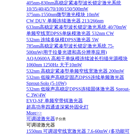
405nm-830nm高稳定紧凑型波长锁定激光系统
10/35/40/45/70/100/150/500mW
375nm-1550nm微型激光模块 10mW
CW DUV 单频连续激光器 213/266nm
633nm高稳定紧凑型波长锁定激光系统 40/70mW
单频窄线宽DPSS单纵模激光器 532nm CW
532nm 连续多纵模DPSS激光器 5W
785nm高稳定紧凑型波长锁定激光系统 75-
500mW(用于拉曼光谱和高分辨率应用)
AQA0600A 高相干单纵模连续波长扫描光源模块
1060nm 1250Hz 大于10mW
532nm 高稳定紧凑型单频窄线宽激光器 200mW
532nm 低噪声高稳定固态DPSS连续单频激光器
Sprout‐Solo (5-10W)
532nm 低噪声高稳定DPSS连续固体激光器 Sprout-
C 3W/4W
EVO-SF 单频窄带铒激光器
超高功率四通道深紫外固化灯
More>>
可调谐激光器
子分类
可调谐激光器
1550nm 可调谐窄线宽激光器 7.6-60mW (多功能可