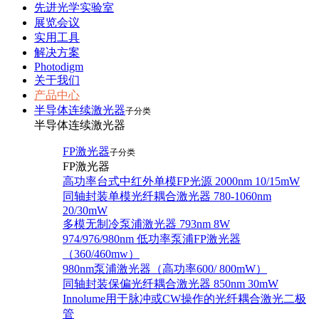
先进光学实验室
展览会议
实用工具
解决方案
Photodigm
关于我们
产品中心
半导体连续激光器
子分类
半导体连续激光器
FP激光器
子分类
FP激光器
高功率台式中红外单模FP光源 2000nm 10/15mW
同轴封装单模光纤耦合激光器 780-1060nm
20/30mW
多模无制冷泵浦激光器 793nm 8W
974/976/980nm 低功率泵浦FP激光器
（360/460mw）
980nm泵浦激光器（高功率600/ 800mW）
同轴封装保偏光纤耦合激光器 850nm 30mW
Innolume用于脉冲或CW操作的光纤耦合激光二极
管