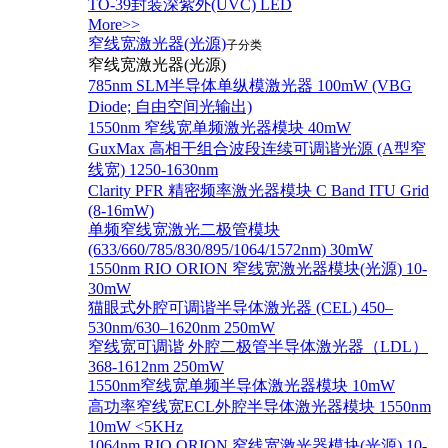
TO-39封装深紫外(UVC) LED
More>>
窄线宽激光器(光源)
子分类
窄线宽激光器(光源)
785nm SLM半导体单纵模激光器 100mW (VBG
Diode; 自由空间光输出)
1550nm 窄线宽单频激光器模块 40mW
GuxMax 高相干组合波段连续可调谐光源 (A型窄
线宽) 1250-1630nm
Clarity PFR 精密频率激光器模块 C Band ITU Grid
(8-16mW)
单频窄线宽激光二极管模块
(633/660/785/830/895/1064/1572nm) 30mW
1550nm RIO ORION 窄线宽激光器模块(光源) 10-
30mW
猫眼式外腔可调谐半导体激光器 (CEL) 450–
530nm/630–1620nm 250mW
窄线宽可调谐 外腔二极管半导体激光器（LDL）
368-1612nm 250mW
1550nm窄线宽单频半导体激光器模块 10mW
高功率窄线宽ECL外腔半导体激光器模块 1550nm
10mW <5KHz
1064nm RIO ORION 窄线宽激光器模块(光源) 10-