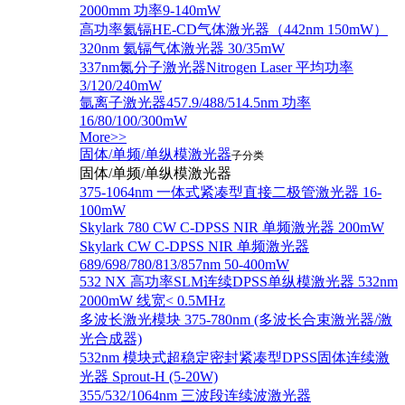
2000mm 功率9-140mW
高功率氦镉HE-CD气体激光器（442nm 150mW）
320nm 氦镉气体激光器 30/35mW
337nm氮分子激光器Nitrogen Laser 平均功率
3/120/240mW
氩离子激光器457.9/488/514.5nm 功率
16/80/100/300mW
More>>
固体/单频/单纵模激光器
子分类
固体/单频/单纵模激光器
375-1064nm 一体式紧凑型直接二极管激光器 16-
100mW
Skylark 780 CW C-DPSS NIR 单频激光器 200mW
Skylark CW C-DPSS NIR 单频激光器
689/698/780/813/857nm 50-400mW
532 NX 高功率SLM连续DPSS单纵模激光器 532nm
2000mW 线宽< 0.5MHz
多波长激光模块 375-780nm (多波长合束激光器/激
光合成器)
532nm 模块式超稳定密封紧凑型DPSS固体连续激
光器 Sprout-H (5-20W)
355/532/1064nm 三波段连续波激光器