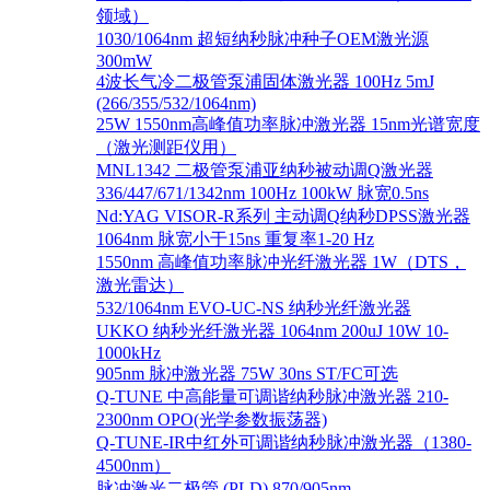
领域）
1030/1064nm 超短纳秒脉冲种子OEM激光源
300mW
4波长气冷二极管泵浦固体激光器 100Hz 5mJ
(266/355/532/1064nm)
25W 1550nm高峰值功率脉冲激光器 15nm光谱宽度
（激光测距仪用）
MNL1342 二极管泵浦亚纳秒被动调Q激光器
336/447/671/1342nm 100Hz 100kW 脉宽0.5ns
Nd:YAG VISOR-R系列 主动调Q纳秒DPSS激光器
1064nm 脉宽小于15ns 重复率1-20 Hz
1550nm 高峰值功率脉冲光纤激光器 1W（DTS，
激光雷达）
532/1064nm EVO-UC-NS 纳秒光纤激光器
UKKO 纳秒光纤激光器 1064nm 200uJ 10W 10-
1000kHz
905nm 脉冲激光器 75W 30ns ST/FC可选
Q-TUNE 中高能量可调谐纳秒脉冲激光器 210-
2300nm OPO(光学参数振荡器)
Q-TUNE-IR中红外可调谐纳秒脉冲激光器（1380-
4500nm）
脉冲激光二极管 (PLD) 870/905nm