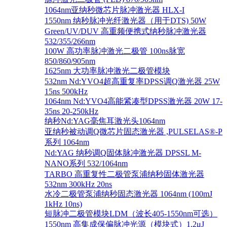
1064nm亚纳秒微芯片脉冲激光器 HLX-I
1550nm 纳秒脉冲光纤激光器（用于DTS) 50W
Green/UV/DUV 高重频便携式纳秒脉冲激光器
532/355/266nm
100W 高功率脉冲激光二极管 100ns脉宽
850/860/905nm
1625nm 大功率脉冲激光二极管模块
532nm Nd:YVO4超高重复率DPSS调Q激光器 25W
15ns 500kHz
1064nm Nd:YVO4高能紧凑型DPSS激光器 20W 17-
35ns 20-250kHz
纳秒Nd:YAG毫焦耳激光头1064nm
亚纳秒被动调Q微芯片固态激光器 ,PULSELAS®-P
系列 1064nm
Nd:YAG 纳秒调Q固体脉冲激光器 DPSSL M-
NANO系列 532/1064nm
TARBO 高重复性二极管泵浦纳秒固体激光器
532nm 300kHz 20ns
水冷二极管泵浦纳秒固态激光器 1064nm (100mJ
1kHz 10ns)
短脉冲二极管模块LDM（波长405-1550nm可选）
1550nm 高集成保偏脉冲光源（模块式）1.2μJ