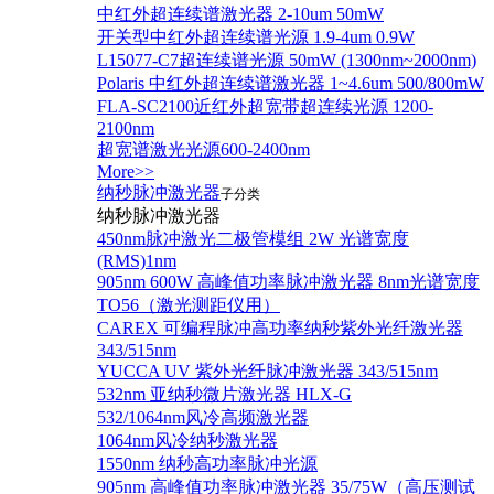
中红外超连续谱激光器 2-10um 50mW
开关型中红外超连续谱光源 1.9-4um 0.9W
L15077-C7超连续谱光源 50mW (1300nm~2000nm)
Polaris 中红外超连续谱激光器 1~4.6um 500/800mW
FLA-SC2100近红外超宽带超连续光源 1200-
2100nm
超宽谱激光光源600-2400nm
More>>
纳秒脉冲激光器
子分类
纳秒脉冲激光器
450nm脉冲激光二极管模组 2W 光谱宽度
(RMS)1nm
905nm 600W 高峰值功率脉冲激光器 8nm光谱宽度
TO56（激光测距仪用）
CAREX 可编程脉冲高功率纳秒紫外光纤激光器
343/515nm
YUCCA UV 紫外光纤脉冲激光器 343/515nm
532nm 亚纳秒微片激光器 HLX-G
532/1064nm风冷高频激光器
1064nm风冷纳秒激光器
1550nm 纳秒高功率脉冲光源
905nm 高峰值功率脉冲激光器 35/75W（高压测试