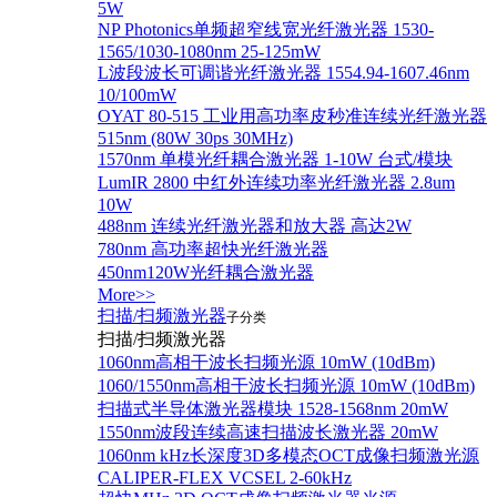
5W
NP Photonics单频超窄线宽光纤激光器 1530-
1565/1030-1080nm 25-125mW
L波段波长可调谐光纤激光器 1554.94-1607.46nm
10/100mW
OYAT 80-515 工业用高功率皮秒准连续光纤激光器
515nm (80W 30ps 30MHz)
1570nm 单模光纤耦合激光器 1-10W 台式/模块
LumIR 2800 中红外连续功率光纤激光器 2.8um
10W
488nm 连续光纤激光器和放大器 高达2W
780nm 高功率超快光纤激光器
450nm120W光纤耦合激光器
More>>
扫描/扫频激光器
子分类
扫描/扫频激光器
1060nm高相干波长扫频光源 10mW (10dBm)
1060/1550nm高相干波长扫频光源 10mW (10dBm)
扫描式半导体激光器模块 1528-1568nm 20mW
1550nm波段连续高速扫描波长激光器 20mW
1060nm kHz长深度3D多模态OCT成像扫频激光源
CALIPER-FLEX VCSEL 2-60kHz