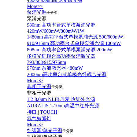
450~2400nm超宽光谱光源
More>>
泵浦光源
子分类
泵浦光源
980nm 高功率台式单模泵浦光源
420mW/600mW/800mW/1W
1480nm 高功率台式单模泵浦光源 500/600mW
910/915nm 高功率台式单模泵浦光源 100mW
808nm 高功率台式单模泵浦光源 200mW
多模光纤耦合高功率泵浦激光器
793/808/915/976nm
976nm 泵浦激光器 480mW
2000nm高功率台式单模光纤耦合光源
More>>
非相干光源
子分类
非相干光源
1.2-8.0um NLIR丹麦 热红外光源
AURALIS 1-10um高温中红外光源
接口 | TOUCH
氙气短弧灯
More>>
纠缠源/单光子源
子分类
纠缠源/单光子源