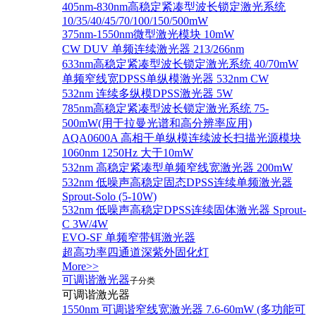
405nm-830nm高稳定紧凑型波长锁定激光系统
10/35/40/45/70/100/150/500mW
375nm-1550nm微型激光模块 10mW
CW DUV 单频连续激光器 213/266nm
633nm高稳定紧凑型波长锁定激光系统 40/70mW
单频窄线宽DPSS单纵模激光器 532nm CW
532nm 连续多纵模DPSS激光器 5W
785nm高稳定紧凑型波长锁定激光系统 75-
500mW(用于拉曼光谱和高分辨率应用)
AQA0600A 高相干单纵模连续波长扫描光源模块
1060nm 1250Hz 大于10mW
532nm 高稳定紧凑型单频窄线宽激光器 200mW
532nm 低噪声高稳定固态DPSS连续单频激光器
Sprout‐Solo (5-10W)
532nm 低噪声高稳定DPSS连续固体激光器 Sprout-
C 3W/4W
EVO-SF 单频窄带铒激光器
超高功率四通道深紫外固化灯
More>>
可调谐激光器
子分类
可调谐激光器
1550nm 可调谐窄线宽激光器 7.6-60mW (多功能可