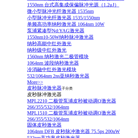
1550nm 台式高集成保偏脉冲光源（1.2μJ）
微小型脉冲光纤激光器 1535nm
小型脉冲光纤激光器 1535/1550nm
单频高功率纳秒激光器 1064nm 10W
泵浦紧凑型Nd:YAG激光器
1550nm10-50W纳秒脉冲激光器
纳秒高能中红外激光
纳秒级中红外激光
1560nm 纳秒激光二极管模块
1064nm 波段纳秒激光器
冷消融中红外激光模块
532/1064nm 2ns亚纳秒激光器
More>>
皮秒脉冲激光器
子分类
皮秒脉冲激光器
​MPL2210 二极管泵浦皮秒被动调Q激光器
266/355/532/1064nm
MPL1510 二极管泵浦皮秒被动调Q激光器
266/355/532/1064nm
固体皮秒激光器
1064nm DFB 皮秒脉冲激光器 75.5ps 200uW
532nm高功率皮秒激光器