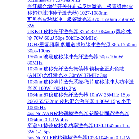
光纤耦合增益开关分布式反馈激光二极管组件(皮
秒超短脉冲种子激光器) 1027-1080nm
可见光皮秒脉冲二极管激光器370-1550nm 250mW-
3W
UKKO 皮秒光纤激光器 355/532/1064nm (风冷/水
冷 70W 60μJ 50ps 50kHz-20MHz)
1GHz重复频率 多通道超短脉冲激光源 365-1550nm
30ps-100ns
1560nm波段皮秒脉冲光纤激光器 50ps 10mW
80MHz
1030nm皮秒光纤激光振荡器 锁模全正态色散
(ANDI)光纤激光器 30mW 37MHz 3ps
1030nm皮秒薄片激光系统/微片皮秒脉冲大功率激
光器 100W 100kHz 2ps
1064nm超稳皮秒光纤激光器 10mW 25MHz 15ps
266/355/532nm 皮秒混合激光器 4-30W 15ps 小于
1000kHz
4ps Nd:VAN皮秒锁模激光器 钒酸盐固态激光器
1064nm 0.1-1W 4ps
窄谱Yb掺镱皮秒多功率激光器1030-1045nm 1.5-
3W 1-1.5ps
5ps Nd:YLF皮秒锁模激光器1053/1046nm 0.1-1W