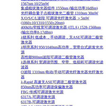
1567nm 10/25mW
集成梳状激光器组件 1550nm (输出功率16dBm)
光纤耦合量子点梳状激光二极管 1310nm 30mW
X/O/S/C/L波段 可调谐光纤激光器 ＞5mW
(1060±10/1310/1550±20nm)
400kHz窄线宽可调谐激光器 (iTLA) 1528-1568nm
(输出功率8-17dBm)
λ锁系列 低成本，手动调谐，无ASE可调谐二极管
激光器
λ明亮系列 950/1040nm高功率，宽带台式超发光光
源
高性能900nm波段可调谐二极管激光器
λ选择系列 宽调谐范围、窄带、低损耗可调谐光滤
波器
O波段 1310nm 电动/手动可调光纤激光器光纤激光
器
λ-Rapid 高速无ASE可调谐二极管激光器
850nm高功率可调谐保偏激光器
FBG 传感可调谐激光光源
6317A-可调谐激光源
6317B-可调谐激光源