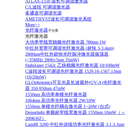
ATLAS-1550 波长可调谐激光器
C/L波段 可调谐激光器
多通道可调谐光源
AMETHYST波长可调谐激光系统
More>>
光纤激光器
子分类
光纤激光器
大功率窄线宽稳频光纤激光器 780nm 1W
中红外宽带可调谐光纤激光器 (超快 3-3.4um)
2800nm中红外超快光纤脉冲激光器振荡器
(~35MHz 2800±5nm 35mW)
Stabiλaser 1542ε 乙炔稳频光纤激光器 10/100mW
C波段波长可调谐光纤激光器 1529.16-1567.13nm
(10/20mW)
GLOphotonics可见光及长波紫外(UV-A)光纤激光
器 350-950nm 47mW
1550nm 高功率单模光纤激光器
1064nm 高功率光纤激光器 2W/10W
1550nm 单模光纤耦合激光器 1~20W (台式)
Denselight 单频超窄线宽激光器 1550nm 10mW（＜
200KHZ）
LumIR 3200 中红外连续功率光纤激光器 3.1-3.3um