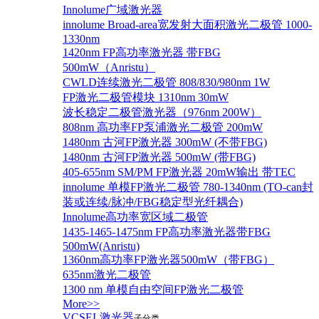
Innolume广域激光器
innolume Broad-area宽发射大面积激光二极管 1000-
1330nm
1420nm FP高功率激光器 带FBG
500mW（Anristu）
CWLD连续激光二极管 808/830/980nm 1W
FP激光二极管模块 1310nm 30mW
波长稳定二极管激光器（976nm 200W）
808nm 高功率FP泵浦激光二极管 200mW
1480nm 古河FP激光器 300mW (不带FBG)
1480nm 古河FP激光器 500mW (带FBG)
405-655nm SM/PM FP激光器 20mW输出 带TEC
innolume 单模FP激光二极管 780-1340nm (TO-can封
装或连续/脉冲/FBG稳定型光纤耦合)
Innolume高功率宽区域二极管
1435-1465-1475nm FP高功率激光器带FBG
500mW(Anristu)
1360nm高功率FP激光器500mW（带FBG）
635nm激光二极管
1300 nm 单模自由空间FP激光二极管
More>>
VCSEL激光器
子分类