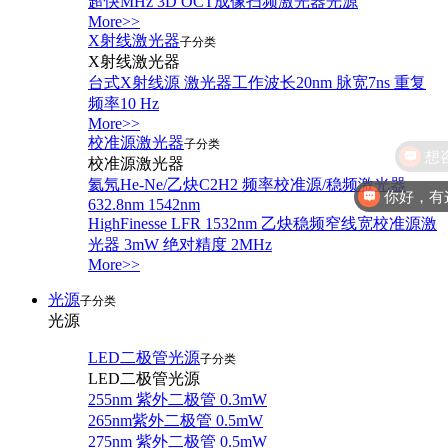
超快MHz 3D OCT成像扫频激光器光源
More>>
X射线激光器
子分类
X射线激光器
台式X射线源 激光器工作波长20nm 脉宽7ns 重复
频率10 Hz
More>>
校准源激光器
子分类
校准源激光器
氦氖He-Ne/乙炔C2H2 频率校准源/稳频激光器
你好，有
632.8nm 1542nm
HighFinesse LFR 1532nm 乙炔稳频窄线宽校准源激
光器 3mW 绝对精度 2MHz
More>>
光源
子分类
光源
LED二极管光源
子分类
LED二极管光源
255nm 紫外二极管 0.3mW
265nm紫外二极管 0.5mW
275nm 紫外二极管 0.5mW