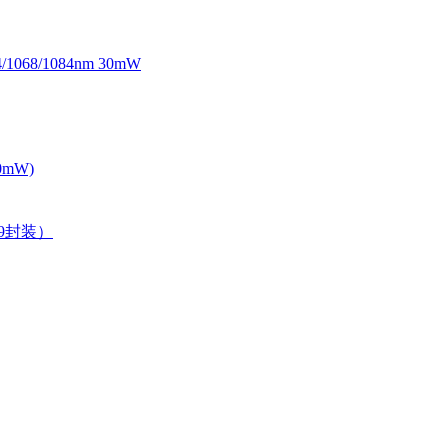
068/1084nm 30mW
0mW)
39封装）