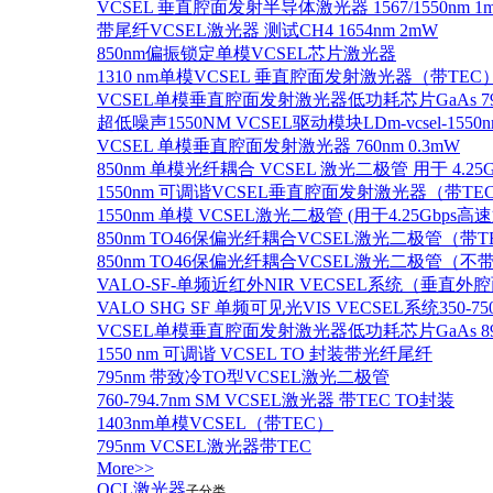
VCSEL 垂直腔面发射半导体激光器 1567/1550nm 1
带尾纤VCSEL激光器 测试CH4 1654nm 2mW
850nm偏振锁定单模VCSEL芯片激光器
1310 nm单模VCSEL 垂直腔面发射激光器（带TEC
VCSEL单模垂直腔面发射激光器低功耗芯片GaAs 795n
超低噪声1550NM VCSEL驱动模块LDm-vcsel-1550n
VCSEL 单模垂直腔面发射激光器 760nm 0.3mW
850nm 单模光纤耦合 VCSEL 激光二极管 用于 4.25
1550nm 可调谐VCSEL垂直腔面发射激光器（带T
1550nm 单模 VCSEL激光二极管 (用于4.25Gbps高
850nm TO46保偏光纤耦合VCSEL激光二极管（带T
850nm TO46保偏光纤耦合VCSEL激光二极管（不带
VALO-SF-单频近红外NIR VECSEL系统（垂直
VALO SHG SF 单频可见光VIS VECSEL系统35
VCSEL单模垂直腔面发射激光器低功耗芯片GaAs 894.6
1550 nm 可调谐 VCSEL TO 封装带光纤尾纤
795nm 带致冷TO型VCSEL激光二极管
760-794.7nm SM VCSEL激光器 带TEC TO封装
1403nm单模VCSEL（带TEC）
795nm VCSEL激光器带TEC
More>>
QCL激光器
子分类