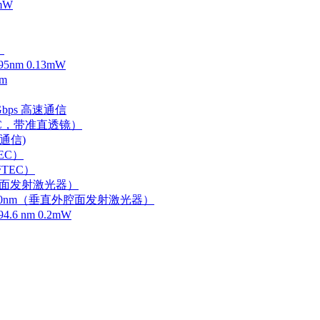
mW
）
m 0.13mW
m
Gbps 高速通信
EC，带准直透镜）
速通信)
EC）
TEC）
外腔面发射激光器）
0-750nm（垂直外腔面发射激光器）
 nm 0.2mW