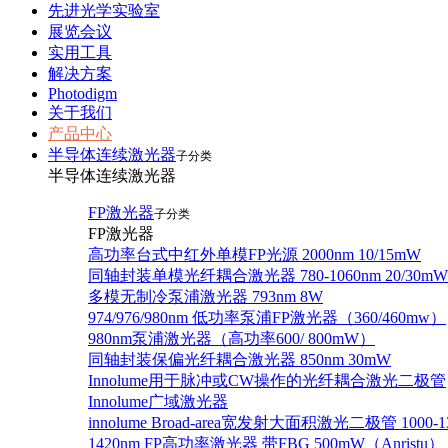
先进光学实验室
展览会议
实用工具
解决方案
Photodigm
关于我们
产品中心
半导体连续激光器
子分类
半导体连续激光器
FP激光器
子分类
FP激光器
高功率台式中红外单模FP光源 2000nm 10/15mW
同轴封装单模光纤耦合激光器 780-1060nm 20/30mW
多模无制冷泵浦激光器 793nm 8W
974/976/980nm 低功率泵浦FP激光器（360/460mw）
980nm泵浦激光器（高功率600/ 800mW）
同轴封装保偏光纤耦合激光器 850nm 30mW
Innolume用于脉冲或CW操作的光纤耦合激光二极管
Innolume广域激光器
innolume Broad-area宽发射大面积激光二极管 1000-1
1420nm FP高功率激光器 带FBG 500mW（Anristu）