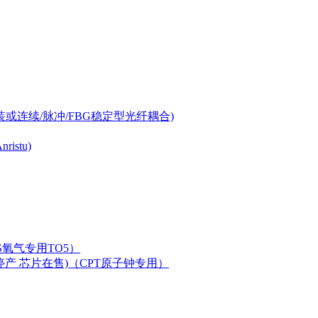
-can封装或连续/脉冲/FBG稳定型光纤耦合)
istu)
LAS氧气专用TO5）
二极管已停产 芯片在售)（CPT原子钟专用）