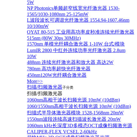
5W
NP Photonics单频超窄线宽光纤激光器 1530-
1565/1030-1080nm 25-125mW
L波段波长可调谐光纤激光器 1554.94-1607.46nm
10/100mW
OYAT 80-515 工业用高功率皮秒准连续光纤激光器
515nm (80W 30ps 30MHz)
1570nm 单模光纤耦合激光器 1-10W 台式/模块
LumIR 2800 中红外连续功率光纤激光器 2.8um
10W
488nm 连续光纤激光器和放大器 高达2W
780nm 高功率超快光纤激光器
450nm120W光纤耦合激光器
More>>
扫描/扫频激光器
子分类
扫描/扫频激光器
1060nm高相干波长扫频光源 10mW (10dBm)
1060/1550nm高相干波长扫频光源 10mW (10dBm)
扫描式半导体激光器模块 1528-1568nm 20mW
1550nm波段连续高速扫描波长激光器 20mW
1060nm kHz长深度3D多模态OCT成像扫频激光源
CALIPER-FLEX VCSEL 2-60kHz