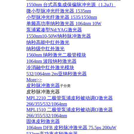
1550nm 台式高集成保偏脉冲光源（1.2μJ）
微小型脉冲光纤激光器 1535nm
小型脉冲光纤激光器 1535/1550nm
单频高功率纳秒激光器 1064nm 10W
泵浦紧凑型Nd:YAG激光器
1550nm10-50W纳秒脉冲激光器
纳秒高能中红外激光
纳秒级中红外激光
1560nm 纳秒激光二极管模块
1064nm 波段纳秒激光器
冷消融中红外激光模块
532/1064nm 2ns亚纳秒激光器
More>>
皮秒脉冲激光器
子分类
皮秒脉冲激光器
​MPL2210 二极管泵浦皮秒被动调Q激光器
266/355/532/1064nm
MPL1510 二极管泵浦皮秒被动调Q激光器
266/355/532/1064nm
固体皮秒激光器
1064nm DFB 皮秒脉冲激光器 75.5ps 200uW
532nm高功率皮秒激光器