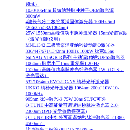
领域）
1030/1064nm 超短纳秒脉冲种子OEM激光源
300mW
4波长气冷二极管泵浦固体激光器 100Hz 5mJ
(266/355/532/1064nm)
25W 1550nm高峰值功率脉冲激光器 15nm光谱宽度
（激光测距仪用）
MNL1342 二极管泵浦亚纳秒被动调Q激光器
336/447/671/1342nm 100Hz 100kW 脉宽0.5ns
Nd:YAG VISOR-R系列 主动调Q纳秒DPSS激光器
1064nm 脉宽小于15ns 重复率1-20 Hz
1550nm 高峰值功率脉冲光纤激光器 1W（DTS，
激光雷达）
532/1064nm EVO-UC-NS 纳秒光纤激光器
UKKO 纳秒光纤激光器 1064nm 200uJ 10W 10-
1000kHz
905nm 脉冲激光器 75W 30ns ST/FC可选
Q-TUNE 中高能量可调谐纳秒脉冲激光器 210-
2300nm OPO(光学参数振荡器)
Q-TUNE-IR中红外可调谐纳秒脉冲激光器（1380-
4500nm）
脉冲激光二极管 (PLD) 870/905nm