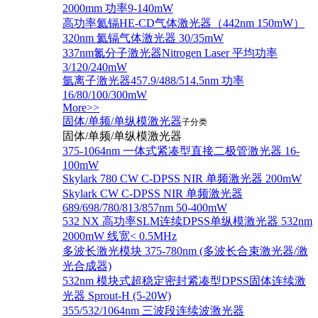
2000mm 功率9-140mW
高功率氦镉HE-CD气体激光器（442nm 150mW）
320nm 氦镉气体激光器 30/35mW
337nm氮分子激光器Nitrogen Laser 平均功率
3/120/240mW
氩离子激光器457.9/488/514.5nm 功率
16/80/100/300mW
More>>
固体/单频/单纵模激光器
子分类
固体/单频/单纵模激光器
375-1064nm 一体式紧凑型直接二极管激光器 16-
100mW
Skylark 780 CW C-DPSS NIR 单频激光器 200mW
Skylark CW C-DPSS NIR 单频激光器
689/698/780/813/857nm 50-400mW
532 NX 高功率SLM连续DPSS单纵模激光器 532nm
2000mW 线宽< 0.5MHz
多波长激光模块 375-780nm (多波长合束激光器/激
光合成器)
532nm 模块式超稳定密封紧凑型DPSS固体连续激
光器 Sprout-H (5-20W)
355/532/1064nm 三波段连续波激光器