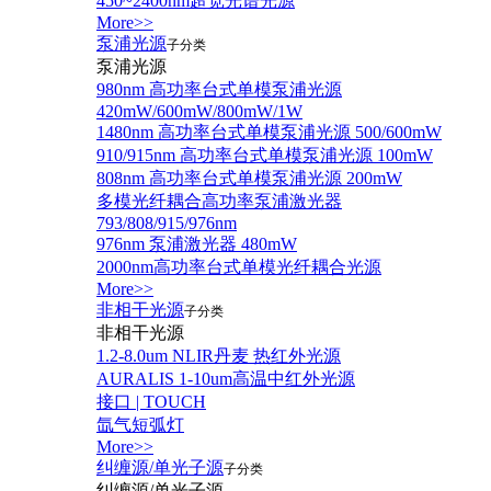
450~2400nm超宽光谱光源
More>>
泵浦光源
子分类
泵浦光源
980nm 高功率台式单模泵浦光源
420mW/600mW/800mW/1W
1480nm 高功率台式单模泵浦光源 500/600mW
910/915nm 高功率台式单模泵浦光源 100mW
808nm 高功率台式单模泵浦光源 200mW
多模光纤耦合高功率泵浦激光器
793/808/915/976nm
976nm 泵浦激光器 480mW
2000nm高功率台式单模光纤耦合光源
More>>
非相干光源
子分类
非相干光源
1.2-8.0um NLIR丹麦 热红外光源
AURALIS 1-10um高温中红外光源
接口 | TOUCH
氙气短弧灯
More>>
纠缠源/单光子源
子分类
纠缠源/单光子源