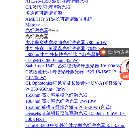
ATLAS-1550 波长可调谐激光器
C/L波段 可调谐激光器
多通道可调谐光源
AMETHYST波长可调谐激光系统
More>>
光纤激光器
子分类
光纤激光器
我想咨询
大功率窄线宽稳频光纤激光器 780nm 1W
中红外宽带可调谐光纤激光器 (超快 3-3.4um)
这款价格最低
2800nm中红外超快光纤脉冲激光器振荡器
(~35MHz 2800±5nm 35mW)
Stabiλaser 1542ε 乙炔稳频光纤激光器 10/100mW
C波段波长可调谐光纤激光器 1529.16-1567.13nm
(10/20mW)
GLOphotonics可见光及长波紫外(UV-A)光纤激光
器 350-950nm 47mW
1550nm 高功率单模光纤激光器
1064nm 高功率光纤激光器 2W/10W
1550nm 单模光纤耦合激光器 1~20W (台式)
Denselight 单频超窄线宽激光器 1550nm 10mW（＜
200KHZ）
LumIR 3200 中红外连续功率光纤激光器 3.1-3.3um