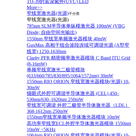
TO-39封装深紫外(UVC) LED
More>>
窄线宽激光器(光源)
子分类
窄线宽激光器(光源)
785nm SLM半导体单纵模激光器 100mW (VBG
Diode; 自由空间光输出)
1550nm 窄线宽单频激光器模块 40mW
GuxMax 高相干组合波段连续可调谐光源 (A型窄
线宽) 1250-1630nm
Clarity PFR 精密频率激光器模块 C Band ITU Grid
(8-16mW)
单频窄线宽激光二极管模块
(633/660/785/830/895/1064/1572nm) 30mW
1550nm RIO ORION 窄线宽激光器模块(光源) 10-
30mW
猫眼式外腔可调谐半导体激光器 (CEL) 450–
530nm/630–1620nm 250mW
窄线宽可调谐 外腔二极管半导体激光器（LDL）
368-1612nm 250mW
1550nm窄线宽单频半导体激光器模块 10mW
高功率窄线宽ECL外腔半导体激光器模块 1550nm
10mW <5KHz
1064nm RIO ORION 窄线宽激光器模块(光源) 10-