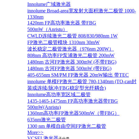
Innolume广域激光器
innolume Broad-area宽发射大面积激光二极管 1000-
1330nm
1420nm FP高功率激光器 带FBG
500mW（Anristu）
CWLD连续激光二极管 808/830/980nm 1W
FP激光二极管模块 1310nm 30mW
波长稳定二极管激光器（976nm 200W）
808nm 高功率FP泵浦激光二极管 200mW
1480nm 古河FP激光器 300mW (不带FBG)
1480nm 古河FP激光器 500mW (带FBG)
405-655nm SM/PM FP激光器 20mW输出 带TEC
innolume 单模FP激光二极管 780-1340nm (TO-can封
装或连续/脉冲/FBG稳定型光纤耦合)
Innolume高功率宽区域二极管
1435-1465-1475nm FP高功率激光器带FBG
500mW(Anristu)
1360nm高功率FP激光器500mW（带FBG）
635nm激光二极管
1300 nm 单模自由空间FP激光二极管
More>>
VCSEL激光器
子分类