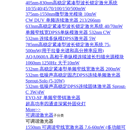
405nm-830nm高稳定紧凑型波长锁定激光系统
10/35/40/45/70/100/150/500mW
375nm-1550nm微型激光模块 10mW
CW DUV 单频连续激光器 213/266nm
633nm高稳定紧凑型波长锁定激光系统 40/70mW
单频窄线宽DPSS单纵模激光器 532nm CW
532nm 连续多纵模DPSS激光器 5W
785nm高稳定紧凑型波长锁定激光系统 75-
500mW(用于拉曼光谱和高分辨率应用)
AQA0600A 高相干单纵模连续波长扫描光源模块
1060nm 1250Hz 大于10mW
532nm 高稳定紧凑型单频窄线宽激光器 200mW
532nm 低噪声高稳定固态DPSS连续单频激光器
Sprout‐Solo (5-10W)
532nm 低噪声高稳定DPSS连续固体激光器 Sprout-
C 3W/4W
EVO-SF 单频窄带铒激光器
超高功率四通道深紫外固化灯
More>>
可调谐激光器
子分类
可调谐激光器
1550nm 可调谐窄线宽激光器 7.6-60mW (多功能可