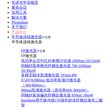
先进光学实验室
展览会议
实用工具
解决方案
Photodigm
关于我们
产品中心
半导体连续激光器
子分类
半导体连续激光器
FP激光器
子分类
FP激光器
高功率台式中红外单模FP光源 2000nm 10/15mW
同轴封装单模光纤耦合激光器 780-1060nm
20/30mW
多模无制冷泵浦激光器 793nm 8W
974/976/980nm 低功率泵浦FP激光器
（360/460mw）
980nm泵浦激光器（高功率600/ 800mW）
同轴封装保偏光纤耦合激光器 850nm 30mW
Innolume用于脉冲或CW操作的光纤耦合激光二极
管