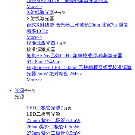
超快MHz 3D OCT成像扫频激光器光源
More>>
X射线激光器
子分类
X射线激光器
台式X射线源 激光器工作波长20nm 脉宽7ns 重复
频率10 Hz
More>>
校准源激光器
子分类
校准源激光器
氦氖He-Ne/乙炔C2H2 频率校准源/稳频激光器
632.8nm 1542nm
HighFinesse LFR 1532nm 乙炔稳频窄线宽校准源激
光器 3mW 绝对精度 2MHz
More>>
光源
子分类
光源
LED二极管光源
子分类
LED二极管光源
255nm 紫外二极管 0.3mW
265nm紫外二极管 0.5mW
275nm 紫外二极管 0.5mW