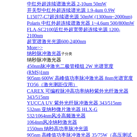
中红外超连续谱激光器 2-10um 50mW
开关型中红外超连续谱光源 1.9-4um 0.9W
L15077-C7超连续谱光源 50mW (1300nm~2000nm)
Polaris 中红外超连续谱激光器 1~4.6um 500/800mW
FLA-SC2100近红外超宽带超连续光源 1200-
2100nm
超宽谱激光光源600-2400nm
More>>
纳秒脉冲激光器
子分类
纳秒脉冲激光器
450nm脉冲激光二极管模组 2W 光谱宽度
(RMS)1nm
905nm 600W 高峰值功率脉冲激光器 8nm光谱宽度
TO56（激光测距仪用）
CAREX 可编程脉冲高功率纳秒紫外光纤激光器
343/515nm
YUCCA UV 紫外光纤脉冲激光器 343/515nm
532nm 亚纳秒微片激光器 HLX-G
532/1064nm风冷高频激光器
1064nm风冷纳秒激光器
1550nm 纳秒高功率脉冲光源
905nm 高峰值功率脉冲激光器 35/75W（高压测试