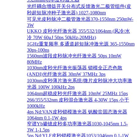
光纤耦合增益开关分布式反馈激光二极管组件(皮
秒超短脉冲种子激光器) 1027-1080nm
可见光皮秒脉冲二极管激光器370-1550nm 250mW-
3W
UKKO 皮秒光纤激光器 355/532/1064nm (风冷/水
冷 70W 60μJ 50ps 50kHz-20MHz)
1GHz重复频率 多通道超短脉冲激光源 365-1550nm
30ps-100ns
1560nm波段皮秒脉冲光纤激光器 50ps 10mW
80MHz
1030nm皮秒光纤激光振荡器 锁模全正态色散
(ANDI)光纤激光器 30mW 37MHz 3ps
1030nm皮秒薄片激光系统/微片皮秒脉冲大功率激
光器 100W 100kHz 2ps
1064nm超稳皮秒光纤激光器 10mW 25MHz 15ps
266/355/532nm 皮秒混合激光器 4-30W 15ps 小于
1000kHz
4ps Nd:VAN皮秒锁模激光器 钒酸盐固态激光器
1064nm 0.1-1W 4ps
窄谱Yb掺镱皮秒多功率激光器1030-1045nm 1.5-
3W 1-1.5ps
5ps Nd:YLF皮秒锁模激光器1053/1046nm 0.1-1W