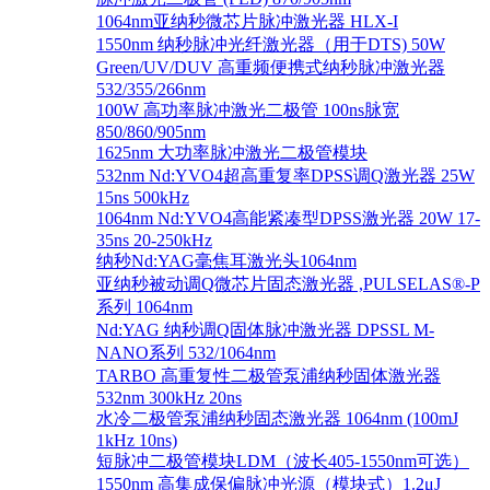
1064nm亚纳秒微芯片脉冲激光器 HLX-I
1550nm 纳秒脉冲光纤激光器（用于DTS) 50W
Green/UV/DUV 高重频便携式纳秒脉冲激光器
532/355/266nm
100W 高功率脉冲激光二极管 100ns脉宽
850/860/905nm
1625nm 大功率脉冲激光二极管模块
532nm Nd:YVO4超高重复率DPSS调Q激光器 25W
15ns 500kHz
1064nm Nd:YVO4高能紧凑型DPSS激光器 20W 17-
35ns 20-250kHz
纳秒Nd:YAG毫焦耳激光头1064nm
亚纳秒被动调Q微芯片固态激光器 ,PULSELAS®-P
系列 1064nm
Nd:YAG 纳秒调Q固体脉冲激光器 DPSSL M-
NANO系列 532/1064nm
TARBO 高重复性二极管泵浦纳秒固体激光器
532nm 300kHz 20ns
水冷二极管泵浦纳秒固态激光器 1064nm (100mJ
1kHz 10ns)
短脉冲二极管模块LDM（波长405-1550nm可选）
1550nm 高集成保偏脉冲光源（模块式）1.2μJ