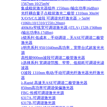
1567nm 10/25mW
集成梳状激光器组件 1550nm (输出功率16dBm)
光纤耦合量子点梳状激光二极管 1310nm 30mW
X/O/S/C/L波段 可调谐光纤激光器 ＞5mW
(1060±10/1310/1550±20nm)
400kHz窄线宽可调谐激光器 (iTLA) 1528-1568nm
(输出功率8-17dBm)
λ锁系列 低成本，手动调谐，无ASE可调谐二极管
激光器
λ明亮系列 950/1040nm高功率，宽带台式超发光光
源
高性能900nm波段可调谐二极管激光器
λ选择系列 宽调谐范围、窄带、低损耗可调谐光滤
波器
O波段 1310nm 电动/手动可调光纤激光器光纤激光
器
λ-Rapid 高速无ASE可调谐二极管激光器
850nm高功率可调谐保偏激光器
FBG 传感可调谐激光光源
6317A-可调谐激光源
6317B-可调谐激光源