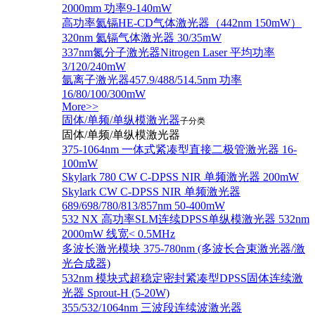
2000mm 功率9-140mW
高功率氦镉HE-CD气体激光器（442nm 150mW）
320nm 氦镉气体激光器 30/35mW
337nm氮分子激光器Nitrogen Laser 平均功率
3/120/240mW
氩离子激光器457.9/488/514.5nm 功率
16/80/100/300mW
More>>
固体/单频/单纵模激光器
子分类
固体/单频/单纵模激光器
375-1064nm 一体式紧凑型直接二极管激光器 16-
100mW
Skylark 780 CW C-DPSS NIR 单频激光器 200mW
Skylark CW C-DPSS NIR 单频激光器
689/698/780/813/857nm 50-400mW
532 NX 高功率SLM连续DPSS单纵模激光器 532nm
2000mW 线宽< 0.5MHz
多波长激光模块 375-780nm (多波长合束激光器/激
光合成器)
532nm 模块式超稳定密封紧凑型DPSS固体连续激
光器 Sprout-H (5-20W)
355/532/1064nm 三波段连续波激光器