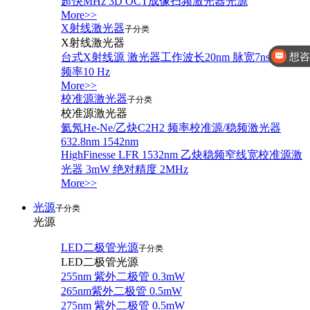
超快MHz 3D OCT成像扫频激光器光源
More>>
想咨
X射线激光器
子分类
X射线激光器
你好，有
台式X射线源 激光器工作波长20nm 脉宽7ns 重复
频率10 Hz
More>>
校准源激光器
子分类
校准源激光器
氦氖He-Ne/乙炔C2H2 频率校准源/稳频激光器
632.8nm 1542nm
HighFinesse LFR 1532nm 乙炔稳频窄线宽校准源激
光器 3mW 绝对精度 2MHz
More>>
光源
子分类
光源
LED二极管光源
子分类
LED二极管光源
255nm 紫外二极管 0.3mW
265nm紫外二极管 0.5mW
275nm 紫外二极管 0.5mW