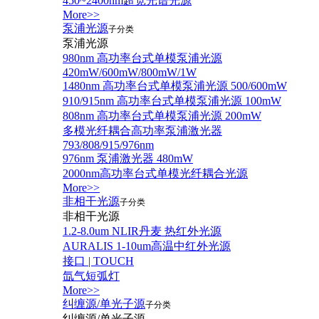
450~2400nm超宽光谱光源
More>>
泵浦光源
子分类
泵浦光源
980nm 高功率台式单模泵浦光源
420mW/600mW/800mW/1W
1480nm 高功率台式单模泵浦光源 500/600mW
910/915nm 高功率台式单模泵浦光源 100mW
808nm 高功率台式单模泵浦光源 200mW
多模光纤耦合高功率泵浦激光器
793/808/915/976nm
976nm 泵浦激光器 480mW
2000nm高功率台式单模光纤耦合光源
More>>
非相干光源
子分类
非相干光源
1.2-8.0um NLIR丹麦 热红外光源
AURALIS 1-10um高温中红外光源
接口 | TOUCH
氙气短弧灯
More>>
纠缠源/单光子源
子分类
纠缠源/单光子源