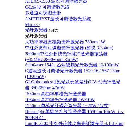
ATLAS-1550 波长可调谐激光器
C/L波段 可调谐激光器
多通道可调谐光源
AMETHYST波长可调谐激光系统
More>>
光纤激光器
子分类
光纤激光器
大功率窄线宽稳频光纤激光器 780nm 1W
中红外宽带可调谐光纤激光器 (超快 3-3.4um)
2800nm中红外超快光纤脉冲激光器振荡器
(~35MHz 2800±5nm 35mW)
Stabiλaser 1542ε 乙炔稳频光纤激光器 10/100mW
C波段波长可调谐光纤激光器 1529.16-1567.13nm
(10/20mW)
GLOphotonics可见光及长波紫外(UV-A)光纤激光
器 350-950nm 47mW
1550nm 高功率单模光纤激光器
1064nm 高功率光纤激光器 2W/10W
1550nm 单模光纤耦合激光器 1~20W (台式)
Denselight 单频超窄线宽激光器 1550nm 10mW（＜
200KHZ）
LumIR 3200 中红外连续功率光纤激光器 3.1-3.3um