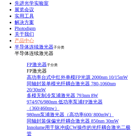
先进光学实验室
展览会议
实用工具
解决方案
Photodigm
关于我们
产品中心
半导体连续激光器
子分类
半导体连续激光器
FP激光器
子分类
FP激光器
高功率台式中红外单模FP光源 2000nm 10/15mW
同轴封装单模光纤耦合激光器 780-1060nm
20/30mW
多模无制冷泵浦激光器 793nm 8W
974/976/980nm 低功率泵浦FP激光器
（360/460mw）
980nm泵浦激光器（高功率600/ 800mW）
同轴封装保偏光纤耦合激光器 850nm 30mW
Innolume用于脉冲或CW操作的光纤耦合激光二极
管