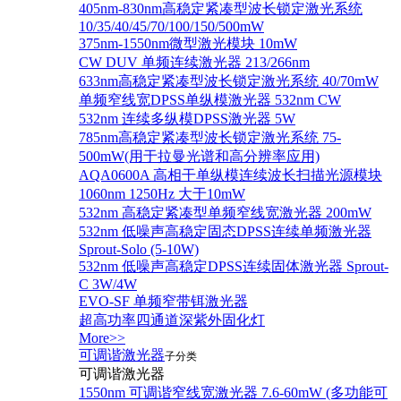
405nm-830nm高稳定紧凑型波长锁定激光系统
10/35/40/45/70/100/150/500mW
375nm-1550nm微型激光模块 10mW
CW DUV 单频连续激光器 213/266nm
633nm高稳定紧凑型波长锁定激光系统 40/70mW
单频窄线宽DPSS单纵模激光器 532nm CW
532nm 连续多纵模DPSS激光器 5W
785nm高稳定紧凑型波长锁定激光系统 75-
500mW(用于拉曼光谱和高分辨率应用)
AQA0600A 高相干单纵模连续波长扫描光源模块
1060nm 1250Hz 大于10mW
532nm 高稳定紧凑型单频窄线宽激光器 200mW
532nm 低噪声高稳定固态DPSS连续单频激光器
Sprout‐Solo (5-10W)
532nm 低噪声高稳定DPSS连续固体激光器 Sprout-
C 3W/4W
EVO-SF 单频窄带铒激光器
超高功率四通道深紫外固化灯
More>>
可调谐激光器
子分类
可调谐激光器
1550nm 可调谐窄线宽激光器 7.6-60mW (多功能可