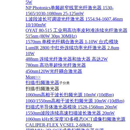
5W
NP Photonics单频超窄线宽光纤激光器 1530-
1565/1030-1080nm 25-125mW
L波段波长可调谐光纤激光器 1554.94-1607.46nm
10/100mW
OYAT 80-515 工业用高功率皮秒准连续光纤激光器
515nm (80W 30ps 30MHz)
1570nm 单模光纤耦合激光器 1-10W 台式/模块
LumIR 2800 中红外连续功率光纤激光器 2.8um
10W
488nm 连续光纤激光器和放大器 高达2W
780nm 高功率超快光纤激光器
450nm120W光纤耦合激光器
More>>
扫描/扫频激光器
子分类
扫描/扫频激光器
1060nm高相干波长扫频光源 10mW (10dBm)
1060/1550nm高相干波长扫频光源 10mW (10dBm)
扫描式半导体激光器模块 1528-1568nm 20mW
1550nm波段连续高速扫描波长激光器 20mW
1060nm kHz长深度3D多模态OCT成像扫频激光源
CALIPER-FLEX VCSEL 2-60kHz