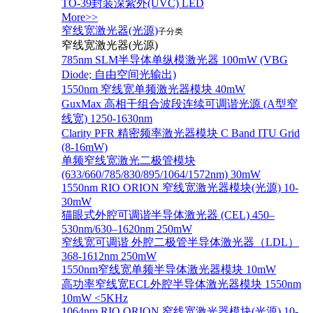
TO-39封装深紫外(UVC) LED
More>>
窄线宽激光器(光源)
子分类
窄线宽激光器(光源)
785nm SLM半导体单纵模激光器 100mW (VBG
Diode; 自由空间光输出)
1550nm 窄线宽单频激光器模块 40mW
GuxMax 高相干组合波段连续可调谐光源 (A型窄
线宽) 1250-1630nm
Clarity PFR 精密频率激光器模块 C Band ITU Grid
(8-16mW)
单频窄线宽激光二极管模块
(633/660/785/830/895/1064/1572nm) 30mW
1550nm RIO ORION 窄线宽激光器模块(光源) 10-
30mW
猫眼式外腔可调谐半导体激光器 (CEL) 450–
530nm/630–1620nm 250mW
窄线宽可调谐 外腔二极管半导体激光器（LDL）
368-1612nm 250mW
1550nm窄线宽单频半导体激光器模块 10mW
高功率窄线宽ECL外腔半导体激光器模块 1550nm
10mW <5KHz
1064nm RIO ORION 窄线宽激光器模块(光源) 10-