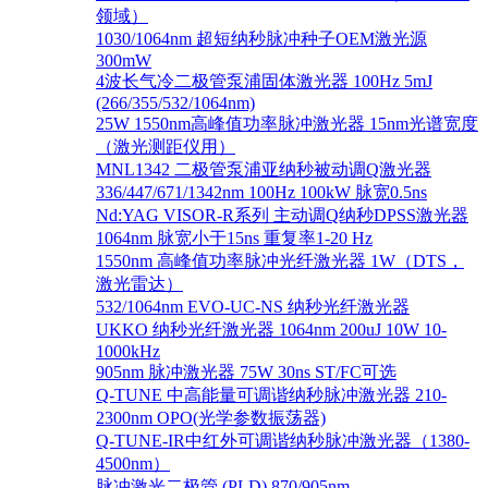
领域）
1030/1064nm 超短纳秒脉冲种子OEM激光源
300mW
4波长气冷二极管泵浦固体激光器 100Hz 5mJ
(266/355/532/1064nm)
25W 1550nm高峰值功率脉冲激光器 15nm光谱宽度
（激光测距仪用）
MNL1342 二极管泵浦亚纳秒被动调Q激光器
336/447/671/1342nm 100Hz 100kW 脉宽0.5ns
Nd:YAG VISOR-R系列 主动调Q纳秒DPSS激光器
1064nm 脉宽小于15ns 重复率1-20 Hz
1550nm 高峰值功率脉冲光纤激光器 1W（DTS，
激光雷达）
532/1064nm EVO-UC-NS 纳秒光纤激光器
UKKO 纳秒光纤激光器 1064nm 200uJ 10W 10-
1000kHz
905nm 脉冲激光器 75W 30ns ST/FC可选
Q-TUNE 中高能量可调谐纳秒脉冲激光器 210-
2300nm OPO(光学参数振荡器)
Q-TUNE-IR中红外可调谐纳秒脉冲激光器（1380-
4500nm）
脉冲激光二极管 (PLD) 870/905nm