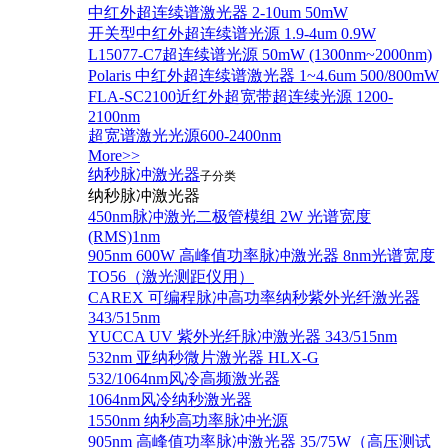
中红外超连续谱激光器 2-10um 50mW
开关型中红外超连续谱光源 1.9-4um 0.9W
L15077-C7超连续谱光源 50mW (1300nm~2000nm)
Polaris 中红外超连续谱激光器 1~4.6um 500/800mW
FLA-SC2100近红外超宽带超连续光源 1200-
2100nm
超宽谱激光光源600-2400nm
More>>
纳秒脉冲激光器
子分类
纳秒脉冲激光器
450nm脉冲激光二极管模组 2W 光谱宽度
(RMS)1nm
905nm 600W 高峰值功率脉冲激光器 8nm光谱宽度
TO56（激光测距仪用）
CAREX 可编程脉冲高功率纳秒紫外光纤激光器
343/515nm
YUCCA UV 紫外光纤脉冲激光器 343/515nm
532nm 亚纳秒微片激光器 HLX-G
532/1064nm风冷高频激光器
1064nm风冷纳秒激光器
1550nm 纳秒高功率脉冲光源
905nm 高峰值功率脉冲激光器 35/75W（高压测试