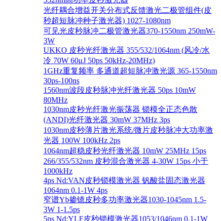
光纤耦合增益开关分布式反馈激光二极管组件(皮
秒超短脉冲种子激光器) 1027-1080nm
可见光皮秒脉冲二极管激光器370-1550nm 250mW-
3W
UKKO 皮秒光纤激光器 355/532/1064nm (风冷/水
冷 70W 60μJ 50ps 50kHz-20MHz)
1GHz重复频率 多通道超短脉冲激光源 365-1550nm
30ps-100ns
1560nm波段皮秒脉冲光纤激光器 50ps 10mW
80MHz
1030nm皮秒光纤激光振荡器 锁模全正态色散
(ANDI)光纤激光器 30mW 37MHz 3ps
1030nm皮秒薄片激光系统/微片皮秒脉冲大功率激
光器 100W 100kHz 2ps
1064nm超稳皮秒光纤激光器 10mW 25MHz 15ps
266/355/532nm 皮秒混合激光器 4-30W 15ps 小于
1000kHz
4ps Nd:VAN皮秒锁模激光器 钒酸盐固态激光器
1064nm 0.1-1W 4ps
窄谱Yb掺镱皮秒多功率激光器1030-1045nm 1.5-
3W 1-1.5ps
5ps Nd:YLF皮秒锁模激光器1053/1046nm 0.1-1W