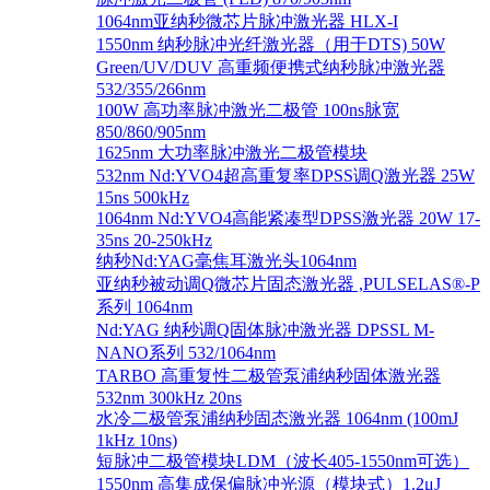
1064nm亚纳秒微芯片脉冲激光器 HLX-I
1550nm 纳秒脉冲光纤激光器（用于DTS) 50W
Green/UV/DUV 高重频便携式纳秒脉冲激光器
532/355/266nm
100W 高功率脉冲激光二极管 100ns脉宽
850/860/905nm
1625nm 大功率脉冲激光二极管模块
532nm Nd:YVO4超高重复率DPSS调Q激光器 25W
15ns 500kHz
1064nm Nd:YVO4高能紧凑型DPSS激光器 20W 17-
35ns 20-250kHz
纳秒Nd:YAG毫焦耳激光头1064nm
亚纳秒被动调Q微芯片固态激光器 ,PULSELAS®-P
系列 1064nm
Nd:YAG 纳秒调Q固体脉冲激光器 DPSSL M-
NANO系列 532/1064nm
TARBO 高重复性二极管泵浦纳秒固体激光器
532nm 300kHz 20ns
水冷二极管泵浦纳秒固态激光器 1064nm (100mJ
1kHz 10ns)
短脉冲二极管模块LDM（波长405-1550nm可选）
1550nm 高集成保偏脉冲光源（模块式）1.2μJ