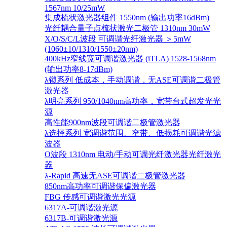
1567nm 10/25mW
集成梳状激光器组件 1550nm (输出功率16dBm)
光纤耦合量子点梳状激光二极管 1310nm 30mW
X/O/S/C/L波段 可调谐光纤激光器 ＞5mW
(1060±10/1310/1550±20nm)
400kHz窄线宽可调谐激光器 (iTLA) 1528-1568nm
(输出功率8-17dBm)
λ锁系列 低成本，手动调谐，无ASE可调谐二极管
激光器
λ明亮系列 950/1040nm高功率，宽带台式超发光光
源
高性能900nm波段可调谐二极管激光器
λ选择系列 宽调谐范围、窄带、低损耗可调谐光滤
波器
O波段 1310nm 电动/手动可调光纤激光器光纤激光
器
λ-Rapid 高速无ASE可调谐二极管激光器
850nm高功率可调谐保偏激光器
FBG 传感可调谐激光光源
6317A-可调谐激光源
6317B-可调谐激光源