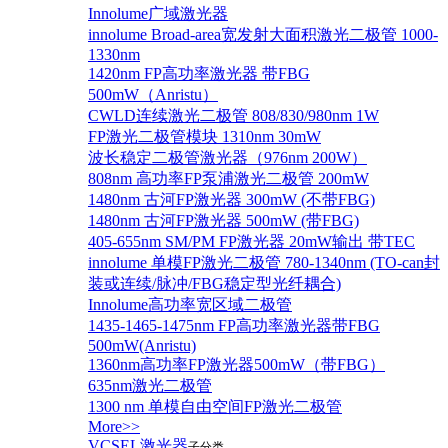
Innolume广域激光器
innolume Broad-area宽发射大面积激光二极管 1000-
1330nm
1420nm FP高功率激光器 带FBG
500mW（Anristu）
CWLD连续激光二极管 808/830/980nm 1W
FP激光二极管模块 1310nm 30mW
波长稳定二极管激光器（976nm 200W）
808nm 高功率FP泵浦激光二极管 200mW
1480nm 古河FP激光器 300mW (不带FBG)
1480nm 古河FP激光器 500mW (带FBG)
405-655nm SM/PM FP激光器 20mW输出 带TEC
innolume 单模FP激光二极管 780-1340nm (TO-can封
装或连续/脉冲/FBG稳定型光纤耦合)
Innolume高功率宽区域二极管
1435-1465-1475nm FP高功率激光器带FBG
500mW(Anristu)
1360nm高功率FP激光器500mW（带FBG）
635nm激光二极管
1300 nm 单模自由空间FP激光二极管
More>>
VCSEL激光器
子分类