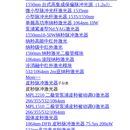
1550nm 台式高集成保偏脉冲光源（1.2μJ）
微小型脉冲光纤激光器 1535nm
小型脉冲光纤激光器 1535/1550nm
单频高功率纳秒激光器 1064nm 10W
泵浦紧凑型Nd:YAG激光器
1550nm10-50W纳秒脉冲激光器
纳秒高能中红外激光
纳秒级中红外激光
1560nm 纳秒激光二极管模块
1064nm 波段纳秒激光器
冷消融中红外激光模块
532/1064nm 2ns亚纳秒激光器
More>>
皮秒脉冲激光器
子分类
皮秒脉冲激光器
​MPL2210 二极管泵浦皮秒被动调Q激光器
266/355/532/1064nm
MPL1510 二极管泵浦皮秒被动调Q激光器
266/355/532/1064nm
固体皮秒激光器
1064nm DFB 皮秒脉冲激光器 75.5ps 200uW
532nm高功率皮秒激光器