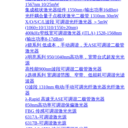
1567nm 10/25mW
集成梳状激光器组件 1550nm (输出功率16dBm)
光纤耦合量子点梳状激光二极管 1310nm 30mW
X/O/S/C/L波段 可调谐光纤激光器 ＞5mW
(1060±10/1310/1550±20nm)
400kHz窄线宽可调谐激光器 (iTLA) 1528-1568nm
(输出功率8-17dBm)
λ锁系列 低成本，手动调谐，无ASE可调谐二极管
激光器
λ明亮系列 950/1040nm高功率，宽带台式超发光光
源
高性能900nm波段可调谐二极管激光器
λ选择系列 宽调谐范围、窄带、低损耗可调谐光滤
波器
O波段 1310nm 电动/手动可调光纤激光器光纤激光
器
λ-Rapid 高速无ASE可调谐二极管激光器
850nm高功率可调谐保偏激光器
FBG 传感可调谐激光光源
6317A-可调谐激光源
6317B-可调谐激光源