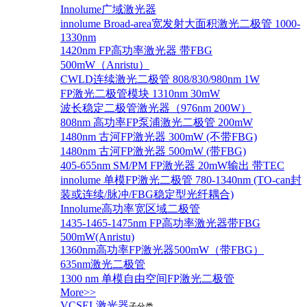
Innolume广域激光器
innolume Broad-area宽发射大面积激光二极管 1000-
1330nm
1420nm FP高功率激光器 带FBG
500mW（Anristu）
CWLD连续激光二极管 808/830/980nm 1W
FP激光二极管模块 1310nm 30mW
波长稳定二极管激光器（976nm 200W）
808nm 高功率FP泵浦激光二极管 200mW
1480nm 古河FP激光器 300mW (不带FBG)
1480nm 古河FP激光器 500mW (带FBG)
405-655nm SM/PM FP激光器 20mW输出 带TEC
innolume 单模FP激光二极管 780-1340nm (TO-can封
装或连续/脉冲/FBG稳定型光纤耦合)
Innolume高功率宽区域二极管
1435-1465-1475nm FP高功率激光器带FBG
500mW(Anristu)
1360nm高功率FP激光器500mW（带FBG）
635nm激光二极管
1300 nm 单模自由空间FP激光二极管
More>>
VCSEL激光器
子分类