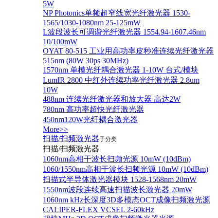
5W
NP Photonics单频超窄线宽光纤激光器 1530-
1565/1030-1080nm 25-125mW
L波段波长可调谐光纤激光器 1554.94-1607.46nm
10/100mW
OYAT 80-515 工业用高功率皮秒准连续光纤激光器
515nm (80W 30ps 30MHz)
1570nm 单模光纤耦合激光器 1-10W 台式/模块
LumIR 2800 中红外连续功率光纤激光器 2.8um
10W
488nm 连续光纤激光器和放大器 高达2W
780nm 高功率超快光纤激光器
450nm120W光纤耦合激光器
More>>
扫描/扫频激光器
子分类
扫描/扫频激光器
1060nm高相干波长扫频光源 10mW (10dBm)
1060/1550nm高相干波长扫频光源 10mW (10dBm)
扫描式半导体激光器模块 1528-1568nm 20mW
1550nm波段连续高速扫描波长激光器 20mW
1060nm kHz长深度3D多模态OCT成像扫频激光源
CALIPER-FLEX VCSEL 2-60kHz