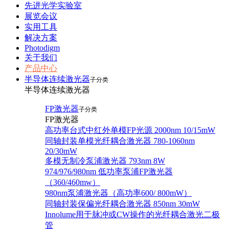
先进光学实验室
展览会议
实用工具
解决方案
Photodigm
关于我们
产品中心
半导体连续激光器
子分类
半导体连续激光器
FP激光器
子分类
FP激光器
高功率台式中红外单模FP光源 2000nm 10/15mW
同轴封装单模光纤耦合激光器 780-1060nm
20/30mW
多模无制冷泵浦激光器 793nm 8W
974/976/980nm 低功率泵浦FP激光器
（360/460mw）
980nm泵浦激光器（高功率600/ 800mW）
同轴封装保偏光纤耦合激光器 850nm 30mW
Innolume用于脉冲或CW操作的光纤耦合激光二极
管