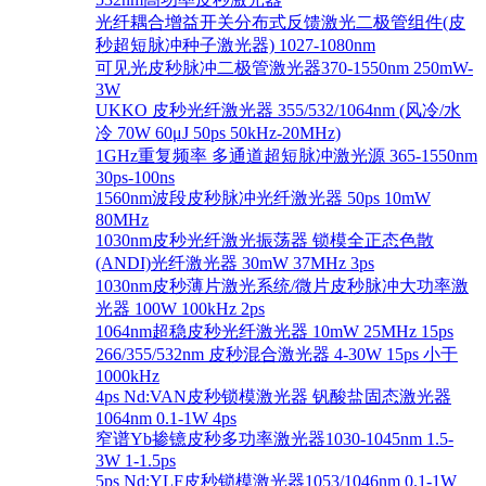
光纤耦合增益开关分布式反馈激光二极管组件(皮
秒超短脉冲种子激光器) 1027-1080nm
可见光皮秒脉冲二极管激光器370-1550nm 250mW-
3W
UKKO 皮秒光纤激光器 355/532/1064nm (风冷/水
冷 70W 60μJ 50ps 50kHz-20MHz)
1GHz重复频率 多通道超短脉冲激光源 365-1550nm
30ps-100ns
1560nm波段皮秒脉冲光纤激光器 50ps 10mW
80MHz
1030nm皮秒光纤激光振荡器 锁模全正态色散
(ANDI)光纤激光器 30mW 37MHz 3ps
1030nm皮秒薄片激光系统/微片皮秒脉冲大功率激
光器 100W 100kHz 2ps
1064nm超稳皮秒光纤激光器 10mW 25MHz 15ps
266/355/532nm 皮秒混合激光器 4-30W 15ps 小于
1000kHz
4ps Nd:VAN皮秒锁模激光器 钒酸盐固态激光器
1064nm 0.1-1W 4ps
窄谱Yb掺镱皮秒多功率激光器1030-1045nm 1.5-
3W 1-1.5ps
5ps Nd:YLF皮秒锁模激光器1053/1046nm 0.1-1W