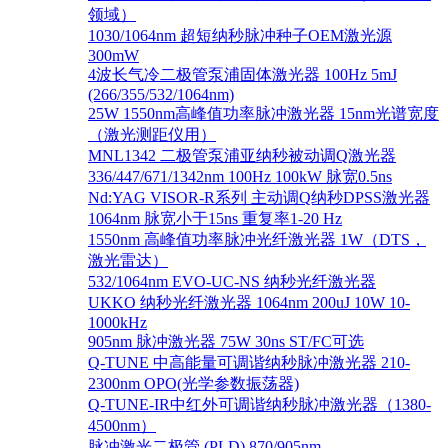
领域）
1030/1064nm 超短纳秒脉冲种子OEM激光源
300mW
4波长气冷二极管泵浦固体激光器 100Hz 5mJ
(266/355/532/1064nm)
25W 1550nm高峰值功率脉冲激光器 15nm光谱宽度
（激光测距仪用）
MNL1342 二极管泵浦亚纳秒被动调Q激光器
336/447/671/1342nm 100Hz 100kW 脉宽0.5ns
Nd:YAG VISOR-R系列 主动调Q纳秒DPSS激光器
1064nm 脉宽小于15ns 重复率1-20 Hz
1550nm 高峰值功率脉冲光纤激光器 1W（DTS，
激光雷达）
532/1064nm EVO-UC-NS 纳秒光纤激光器
UKKO 纳秒光纤激光器 1064nm 200uJ 10W 10-
1000kHz
905nm 脉冲激光器 75W 30ns ST/FC可选
Q-TUNE 中高能量可调谐纳秒脉冲激光器 210-
2300nm OPO(光学参数振荡器)
Q-TUNE-IR中红外可调谐纳秒脉冲激光器（1380-
4500nm）
脉冲激光二极管 (PLD) 870/905nm