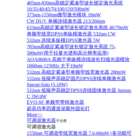
405nm-830nm高稳定紧凑型波长锁定激光系统
10/35/40/45/70/100/150/500mW
375nm-1550nm微型激光模块 10mW
CW DUV 单频连续激光器 213/266nm
633nm高稳定紧凑型波长锁定激光系统 40/70mW
单频窄线宽DPSS单纵模激光器 532nm CW
532nm 连续多纵模DPSS激光器 5W
785nm高稳定紧凑型波长锁定激光系统 75-
500mW(用于拉曼光谱和高分辨率应用)
AQA0600A 高相干单纵模连续波长扫描光源模块
1060nm 1250Hz 大于10mW
532nm 高稳定紧凑型单频窄线宽激光器 200mW
532nm 低噪声高稳定固态DPSS连续单频激光器
Sprout‐Solo (5-10W)
532nm 低噪声高稳定DPSS连续固体激光器 Sprout-
C 3W/4W
EVO-SF 单频窄带铒激光器
超高功率四通道深紫外固化灯
More>>
可调谐激光器
子分类
可调谐激光器
1550nm 可调谐窄线宽激光器 7.6-60mW (多功能可