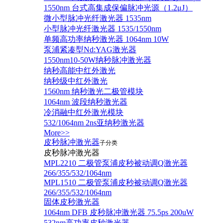
1550nm 台式高集成保偏脉冲光源（1.2μJ）
微小型脉冲光纤激光器 1535nm
小型脉冲光纤激光器 1535/1550nm
单频高功率纳秒激光器 1064nm 10W
泵浦紧凑型Nd:YAG激光器
1550nm10-50W纳秒脉冲激光器
纳秒高能中红外激光
纳秒级中红外激光
1560nm 纳秒激光二极管模块
1064nm 波段纳秒激光器
冷消融中红外激光模块
532/1064nm 2ns亚纳秒激光器
More>>
皮秒脉冲激光器
子分类
皮秒脉冲激光器
​MPL2210 二极管泵浦皮秒被动调Q激光器
266/355/532/1064nm
MPL1510 二极管泵浦皮秒被动调Q激光器
266/355/532/1064nm
固体皮秒激光器
1064nm DFB 皮秒脉冲激光器 75.5ps 200uW
532nm高功率皮秒激光器