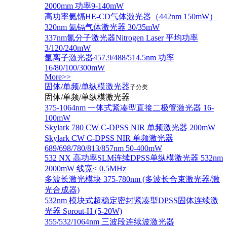
2000mm 功率9-140mW
高功率氦镉HE-CD气体激光器（442nm 150mW）
320nm 氦镉气体激光器 30/35mW
337nm氮分子激光器Nitrogen Laser 平均功率
3/120/240mW
氩离子激光器457.9/488/514.5nm 功率
16/80/100/300mW
More>>
固体/单频/单纵模激光器
子分类
固体/单频/单纵模激光器
375-1064nm 一体式紧凑型直接二极管激光器 16-
100mW
Skylark 780 CW C-DPSS NIR 单频激光器 200mW
Skylark CW C-DPSS NIR 单频激光器
689/698/780/813/857nm 50-400mW
532 NX 高功率SLM连续DPSS单纵模激光器 532nm
2000mW 线宽< 0.5MHz
多波长激光模块 375-780nm (多波长合束激光器/激
光合成器)
532nm 模块式超稳定密封紧凑型DPSS固体连续激
光器 Sprout-H (5-20W)
355/532/1064nm 三波段连续波激光器