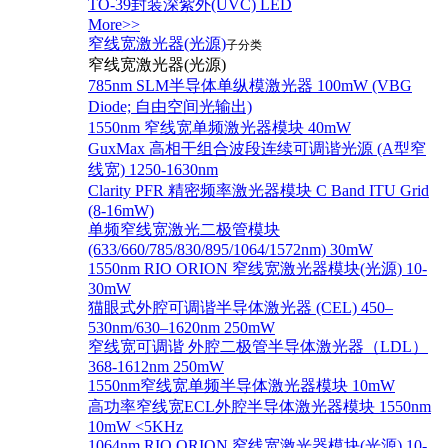
TO-39封装深紫外(UVC) LED
More>>
窄线宽激光器(光源)
子分类
窄线宽激光器(光源)
785nm SLM半导体单纵模激光器 100mW (VBG
Diode; 自由空间光输出)
1550nm 窄线宽单频激光器模块 40mW
GuxMax 高相干组合波段连续可调谐光源 (A型窄
线宽) 1250-1630nm
Clarity PFR 精密频率激光器模块 C Band ITU Grid
(8-16mW)
单频窄线宽激光二极管模块
(633/660/785/830/895/1064/1572nm) 30mW
1550nm RIO ORION 窄线宽激光器模块(光源) 10-
30mW
猫眼式外腔可调谐半导体激光器 (CEL) 450–
530nm/630–1620nm 250mW
窄线宽可调谐 外腔二极管半导体激光器（LDL）
368-1612nm 250mW
1550nm窄线宽单频半导体激光器模块 10mW
高功率窄线宽ECL外腔半导体激光器模块 1550nm
10mW <5KHz
1064nm RIO ORION 窄线宽激光器模块(光源) 10-