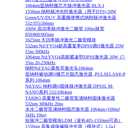
1064nm亚纳秒微芯片脉冲激光器 HLX-I
1550nm 纳秒脉冲光纤激光器（用于DTS) 50W
Green/UV/DUV 高重频便携式纳秒脉冲激光器
532/355/266nm
100W 高功率脉冲激光二极管 100ns脉宽
850/860/905nm
1625nm 大功率脉冲激光二极管模块
532nm Nd:YVO4超高重复率DPSS调Q激光器 25W
15ns 500kHz
1064nm Nd:YVO4高能紧凑型DPSS激光器 20W 17-
35ns 20-250kHz
纳秒Nd:YAG毫焦耳激光头1064nm
亚纳秒被动调Q微芯片固态激光器 ,PULSELAS®-P
系列 1064nm
Nd:YAG 纳秒调Q固体脉冲激光器 DPSSL M-
NANO系列 532/1064nm
TARBO 高重复性二极管泵浦纳秒固体激光器
532nm 300kHz 20ns
水冷二极管泵浦纳秒固态激光器 1064nm (100mJ
1kHz 10ns)
短脉冲二极管模块LDM（波长405-1550nm可选）
1550nm 高集成保偏脉冲光源（模块式）1.2μJ