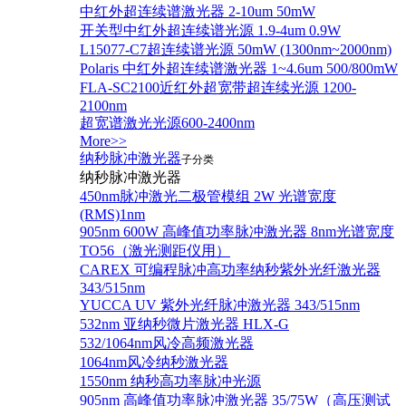
中红外超连续谱激光器 2-10um 50mW
开关型中红外超连续谱光源 1.9-4um 0.9W
L15077-C7超连续谱光源 50mW (1300nm~2000nm)
Polaris 中红外超连续谱激光器 1~4.6um 500/800mW
FLA-SC2100近红外超宽带超连续光源 1200-
2100nm
超宽谱激光光源600-2400nm
More>>
纳秒脉冲激光器
子分类
纳秒脉冲激光器
450nm脉冲激光二极管模组 2W 光谱宽度
(RMS)1nm
905nm 600W 高峰值功率脉冲激光器 8nm光谱宽度
TO56（激光测距仪用）
CAREX 可编程脉冲高功率纳秒紫外光纤激光器
343/515nm
YUCCA UV 紫外光纤脉冲激光器 343/515nm
532nm 亚纳秒微片激光器 HLX-G
532/1064nm风冷高频激光器
1064nm风冷纳秒激光器
1550nm 纳秒高功率脉冲光源
905nm 高峰值功率脉冲激光器 35/75W（高压测试