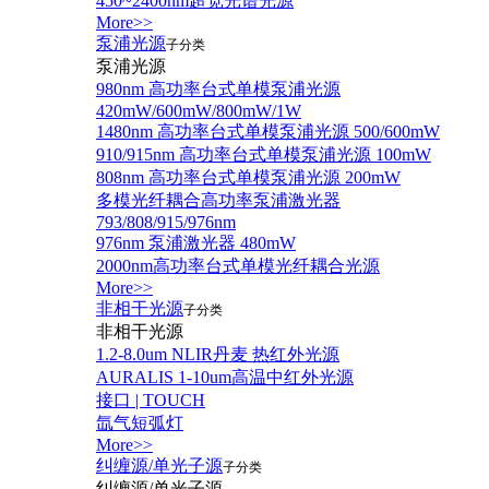
450~2400nm超宽光谱光源
More>>
泵浦光源
子分类
泵浦光源
980nm 高功率台式单模泵浦光源
420mW/600mW/800mW/1W
1480nm 高功率台式单模泵浦光源 500/600mW
910/915nm 高功率台式单模泵浦光源 100mW
808nm 高功率台式单模泵浦光源 200mW
多模光纤耦合高功率泵浦激光器
793/808/915/976nm
976nm 泵浦激光器 480mW
2000nm高功率台式单模光纤耦合光源
More>>
非相干光源
子分类
非相干光源
1.2-8.0um NLIR丹麦 热红外光源
AURALIS 1-10um高温中红外光源
接口 | TOUCH
氙气短弧灯
More>>
纠缠源/单光子源
子分类
纠缠源/单光子源