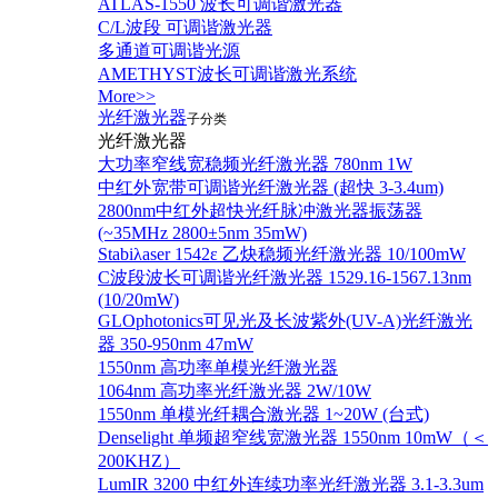
ATLAS-1550 波长可调谐激光器
C/L波段 可调谐激光器
多通道可调谐光源
AMETHYST波长可调谐激光系统
More>>
光纤激光器
子分类
光纤激光器
大功率窄线宽稳频光纤激光器 780nm 1W
中红外宽带可调谐光纤激光器 (超快 3-3.4um)
2800nm中红外超快光纤脉冲激光器振荡器
(~35MHz 2800±5nm 35mW)
Stabiλaser 1542ε 乙炔稳频光纤激光器 10/100mW
C波段波长可调谐光纤激光器 1529.16-1567.13nm
(10/20mW)
GLOphotonics可见光及长波紫外(UV-A)光纤激光
器 350-950nm 47mW
1550nm 高功率单模光纤激光器
1064nm 高功率光纤激光器 2W/10W
1550nm 单模光纤耦合激光器 1~20W (台式)
Denselight 单频超窄线宽激光器 1550nm 10mW（＜
200KHZ）
LumIR 3200 中红外连续功率光纤激光器 3.1-3.3um