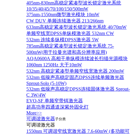
405nm-830nm高稳定紧凑型波长锁定激光系统
10/35/40/45/70/100/150/500mW
375nm-1550nm微型激光模块 10mW
CW DUV 单频连续激光器 213/266nm
633nm高稳定紧凑型波长锁定激光系统 40/70mW
单频窄线宽DPSS单纵模激光器 532nm CW
532nm 连续多纵模DPSS激光器 5W
785nm高稳定紧凑型波长锁定激光系统 75-
500mW(用于拉曼光谱和高分辨率应用)
AQA0600A 高相干单纵模连续波长扫描光源模块
1060nm 1250Hz 大于10mW
532nm 高稳定紧凑型单频窄线宽激光器 200mW
532nm 低噪声高稳定固态DPSS连续单频激光器
Sprout‐Solo (5-10W)
532nm 低噪声高稳定DPSS连续固体激光器 Sprout-
C 3W/4W
EVO-SF 单频窄带铒激光器
超高功率四通道深紫外固化灯
More>>
可调谐激光器
子分类
可调谐激光器
1550nm 可调谐窄线宽激光器 7.6-60mW (多功能可