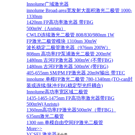
Innolume广域激光器
innolume Broad-area宽发射大面积激光二极管 1000-
1330nm
1420nm FP高功率激光器 带FBG
500mW（Anristu）
CWLD连续激光二极管 808/830/980nm 1W
FP激光二极管模块 1310nm 30mW
波长稳定二极管激光器（976nm 200W）
808nm 高功率FP泵浦激光二极管 200mW
1480nm 古河FP激光器 300mW (不带FBG)
1480nm 古河FP激光器 500mW (带FBG)
405-655nm SM/PM FP激光器 20mW输出 带TEC
innolume 单模FP激光二极管 780-1340nm (TO-can封
装或连续/脉冲/FBG稳定型光纤耦合)
Innolume高功率宽区域二极管
1435-1465-1475nm FP高功率激光器带FBG
500mW(Anristu)
1360nm高功率FP激光器500mW（带FBG）
635nm激光二极管
1300 nm 单模自由空间FP激光二极管
More>>
VCSEL激光器
子分类