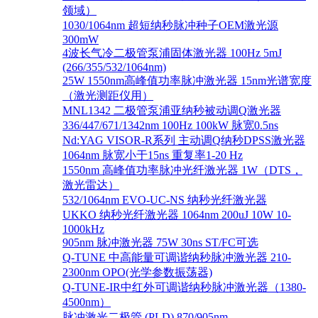
领域）
1030/1064nm 超短纳秒脉冲种子OEM激光源
300mW
4波长气冷二极管泵浦固体激光器 100Hz 5mJ
(266/355/532/1064nm)
25W 1550nm高峰值功率脉冲激光器 15nm光谱宽度
（激光测距仪用）
MNL1342 二极管泵浦亚纳秒被动调Q激光器
336/447/671/1342nm 100Hz 100kW 脉宽0.5ns
Nd:YAG VISOR-R系列 主动调Q纳秒DPSS激光器
1064nm 脉宽小于15ns 重复率1-20 Hz
1550nm 高峰值功率脉冲光纤激光器 1W（DTS，
激光雷达）
532/1064nm EVO-UC-NS 纳秒光纤激光器
UKKO 纳秒光纤激光器 1064nm 200uJ 10W 10-
1000kHz
905nm 脉冲激光器 75W 30ns ST/FC可选
Q-TUNE 中高能量可调谐纳秒脉冲激光器 210-
2300nm OPO(光学参数振荡器)
Q-TUNE-IR中红外可调谐纳秒脉冲激光器（1380-
4500nm）
脉冲激光二极管 (PLD) 870/905nm