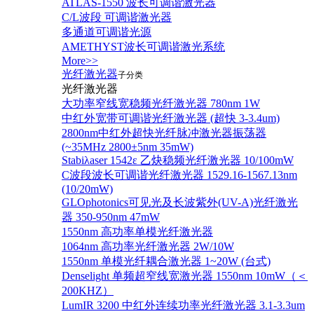
ATLAS-1550 波长可调谐激光器
C/L波段 可调谐激光器
多通道可调谐光源
AMETHYST波长可调谐激光系统
More>>
光纤激光器
子分类
光纤激光器
大功率窄线宽稳频光纤激光器 780nm 1W
中红外宽带可调谐光纤激光器 (超快 3-3.4um)
2800nm中红外超快光纤脉冲激光器振荡器
(~35MHz 2800±5nm 35mW)
Stabiλaser 1542ε 乙炔稳频光纤激光器 10/100mW
C波段波长可调谐光纤激光器 1529.16-1567.13nm
(10/20mW)
GLOphotonics可见光及长波紫外(UV-A)光纤激光
器 350-950nm 47mW
1550nm 高功率单模光纤激光器
1064nm 高功率光纤激光器 2W/10W
1550nm 单模光纤耦合激光器 1~20W (台式)
Denselight 单频超窄线宽激光器 1550nm 10mW（＜
200KHZ）
LumIR 3200 中红外连续功率光纤激光器 3.1-3.3um