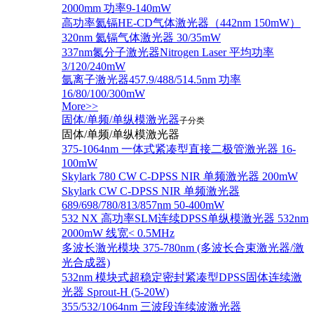
2000mm 功率9-140mW
高功率氦镉HE-CD气体激光器（442nm 150mW）
320nm 氦镉气体激光器 30/35mW
337nm氮分子激光器Nitrogen Laser 平均功率
3/120/240mW
氩离子激光器457.9/488/514.5nm 功率
16/80/100/300mW
More>>
固体/单频/单纵模激光器
子分类
固体/单频/单纵模激光器
375-1064nm 一体式紧凑型直接二极管激光器 16-
100mW
Skylark 780 CW C-DPSS NIR 单频激光器 200mW
Skylark CW C-DPSS NIR 单频激光器
689/698/780/813/857nm 50-400mW
532 NX 高功率SLM连续DPSS单纵模激光器 532nm
2000mW 线宽< 0.5MHz
多波长激光模块 375-780nm (多波长合束激光器/激
光合成器)
532nm 模块式超稳定密封紧凑型DPSS固体连续激
光器 Sprout-H (5-20W)
355/532/1064nm 三波段连续波激光器