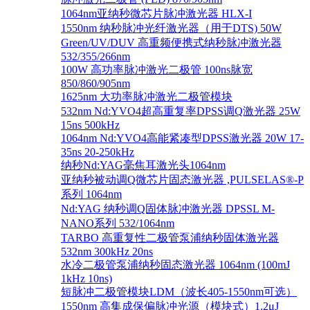
1064nm亚纳秒微芯片脉冲激光器 HLX-I
1550nm 纳秒脉冲光纤激光器（用于DTS) 50W
Green/UV/DUV 高重频便携式纳秒脉冲激光器
532/355/266nm
100W 高功率脉冲激光二极管 100ns脉宽
850/860/905nm
1625nm 大功率脉冲激光二极管模块
532nm Nd:YVO4超高重复率DPSS调Q激光器 25W
15ns 500kHz
1064nm Nd:YVO4高能紧凑型DPSS激光器 20W 17-
35ns 20-250kHz
纳秒Nd:YAG毫焦耳激光头1064nm
亚纳秒被动调Q微芯片固态激光器 ,PULSELAS®-P
系列 1064nm
Nd:YAG 纳秒调Q固体脉冲激光器 DPSSL M-
NANO系列 532/1064nm
TARBO 高重复性二极管泵浦纳秒固体激光器
532nm 300kHz 20ns
水冷二极管泵浦纳秒固态激光器 1064nm (100mJ
1kHz 10ns)
短脉冲二极管模块LDM（波长405-1550nm可选）
1550nm 高集成保偏脉冲光源（模块式）1.2μJ