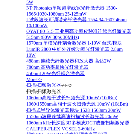
5W
NP Photonics单频超窄线宽光纤激光器 1530-
1565/1030-1080nm 25-125mW
L波段波长可调谐光纤激光器 1554.94-1607.46nm
10/100mW
OYAT 80-515 工业用高功率皮秒准连续光纤激光器
515nm (80W 30ps 30MHz)
1570nm 单模光纤耦合激光器 1-10W 台式/模块
LumIR 2800 中红外连续功率光纤激光器 2.8um
10W
488nm 连续光纤激光器和放大器 高达2W
780nm 高功率超快光纤激光器
450nm120W光纤耦合激光器
More>>
扫描/扫频激光器
子分类
扫描/扫频激光器
1060nm高相干波长扫频光源 10mW (10dBm)
1060/1550nm高相干波长扫频光源 10mW (10dBm)
扫描式半导体激光器模块 1528-1568nm 20mW
1550nm波段连续高速扫描波长激光器 20mW
1060nm kHz长深度3D多模态OCT成像扫频激光源
CALIPER-FLEX VCSEL 2-60kHz