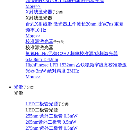
超快MHz 3D OCT成像扫频激光器光源
More>>
X射线激光器
子分类
X射线激光器
台式X射线源 激光器工作波长20nm 脉宽7ns 重复
频率10 Hz
More>>
校准源激光器
子分类
校准源激光器
氦氖He-Ne/乙炔C2H2 频率校准源/稳频激光器
632.8nm 1542nm
HighFinesse LFR 1532nm 乙炔稳频窄线宽校准源激
光器 3mW 绝对精度 2MHz
More>>
光源
子分类
光源
LED二极管光源
子分类
LED二极管光源
255nm 紫外二极管 0.3mW
265nm紫外二极管 0.5mW
275nm 紫外二极管 0.5mW