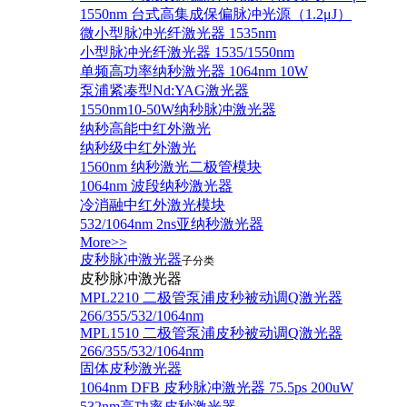
1550nm 台式高集成保偏脉冲光源（1.2μJ）
微小型脉冲光纤激光器 1535nm
小型脉冲光纤激光器 1535/1550nm
单频高功率纳秒激光器 1064nm 10W
泵浦紧凑型Nd:YAG激光器
1550nm10-50W纳秒脉冲激光器
纳秒高能中红外激光
纳秒级中红外激光
1560nm 纳秒激光二极管模块
1064nm 波段纳秒激光器
冷消融中红外激光模块
532/1064nm 2ns亚纳秒激光器
More>>
皮秒脉冲激光器
子分类
皮秒脉冲激光器
​MPL2210 二极管泵浦皮秒被动调Q激光器
266/355/532/1064nm
MPL1510 二极管泵浦皮秒被动调Q激光器
266/355/532/1064nm
固体皮秒激光器
1064nm DFB 皮秒脉冲激光器 75.5ps 200uW
532nm高功率皮秒激光器