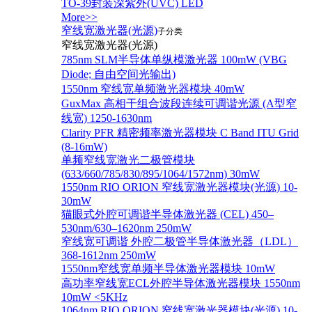
TO-39封装深紫外(UVC) LED
More>>
窄线宽激光器(光源)
子分类
窄线宽激光器(光源)
785nm SLM半导体单纵模激光器 100mW (VBG
Diode; 自由空间光输出)
1550nm 窄线宽单频激光器模块 40mW
GuxMax 高相干组合波段连续可调谐光源 (A型窄
线宽) 1250-1630nm
Clarity PFR 精密频率激光器模块 C Band ITU Grid
(8-16mW)
单频窄线宽激光二极管模块
(633/660/785/830/895/1064/1572nm) 30mW
1550nm RIO ORION 窄线宽激光器模块(光源) 10-
30mW
猫眼式外腔可调谐半导体激光器 (CEL) 450–
530nm/630–1620nm 250mW
窄线宽可调谐 外腔二极管半导体激光器（LDL）
368-1612nm 250mW
1550nm窄线宽单频半导体激光器模块 10mW
高功率窄线宽ECL外腔半导体激光器模块 1550nm
10mW <5KHz
1064nm RIO ORION 窄线宽激光器模块(光源) 10-