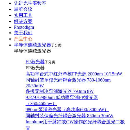
先进光学实验室
展览会议
实用工具
解决方案
Photodigm
关于我们
产品中心
半导体连续激光器
子分类
半导体连续激光器
FP激光器
子分类
FP激光器
高功率台式中红外单模FP光源 2000nm 10/15mW
同轴封装单模光纤耦合激光器 780-1060nm
20/30mW
多模无制冷泵浦激光器 793nm 8W
974/976/980nm 低功率泵浦FP激光器
（360/460mw）
980nm泵浦激光器（高功率600/ 800mW）
同轴封装保偏光纤耦合激光器 850nm 30mW
Innolume用于脉冲或CW操作的光纤耦合激光二极
管