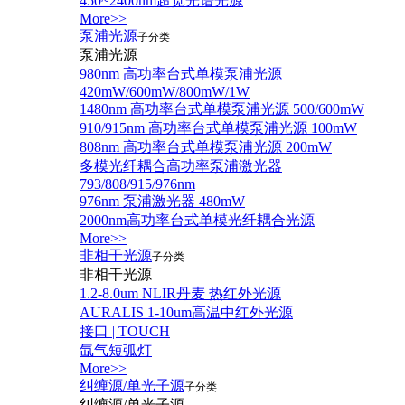
450~2400nm超宽光谱光源
More>>
泵浦光源
子分类
泵浦光源
980nm 高功率台式单模泵浦光源
420mW/600mW/800mW/1W
1480nm 高功率台式单模泵浦光源 500/600mW
910/915nm 高功率台式单模泵浦光源 100mW
808nm 高功率台式单模泵浦光源 200mW
多模光纤耦合高功率泵浦激光器
793/808/915/976nm
976nm 泵浦激光器 480mW
2000nm高功率台式单模光纤耦合光源
More>>
非相干光源
子分类
非相干光源
1.2-8.0um NLIR丹麦 热红外光源
AURALIS 1-10um高温中红外光源
接口 | TOUCH
氙气短弧灯
More>>
纠缠源/单光子源
子分类
纠缠源/单光子源