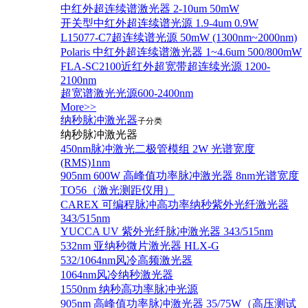
中红外超连续谱激光器 2-10um 50mW
开关型中红外超连续谱光源 1.9-4um 0.9W
L15077-C7超连续谱光源 50mW (1300nm~2000nm)
Polaris 中红外超连续谱激光器 1~4.6um 500/800mW
FLA-SC2100近红外超宽带超连续光源 1200-
2100nm
超宽谱激光光源600-2400nm
More>>
纳秒脉冲激光器
子分类
纳秒脉冲激光器
450nm脉冲激光二极管模组 2W 光谱宽度
(RMS)1nm
905nm 600W 高峰值功率脉冲激光器 8nm光谱宽度
TO56（激光测距仪用）
CAREX 可编程脉冲高功率纳秒紫外光纤激光器
343/515nm
YUCCA UV 紫外光纤脉冲激光器 343/515nm
532nm 亚纳秒微片激光器 HLX-G
532/1064nm风冷高频激光器
1064nm风冷纳秒激光器
1550nm 纳秒高功率脉冲光源
905nm 高峰值功率脉冲激光器 35/75W（高压测试