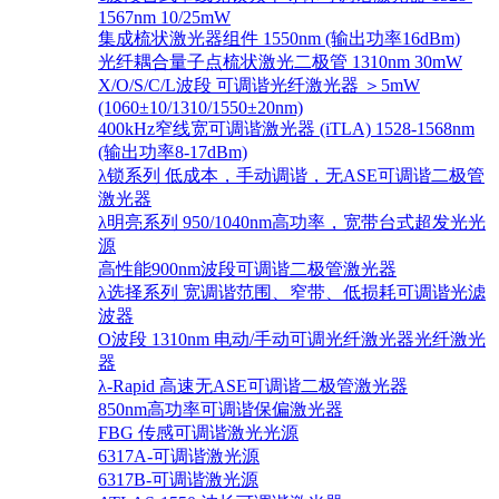
1567nm 10/25mW
集成梳状激光器组件 1550nm (输出功率16dBm)
光纤耦合量子点梳状激光二极管 1310nm 30mW
X/O/S/C/L波段 可调谐光纤激光器 ＞5mW
(1060±10/1310/1550±20nm)
400kHz窄线宽可调谐激光器 (iTLA) 1528-1568nm
(输出功率8-17dBm)
λ锁系列 低成本，手动调谐，无ASE可调谐二极管
激光器
λ明亮系列 950/1040nm高功率，宽带台式超发光光
源
高性能900nm波段可调谐二极管激光器
λ选择系列 宽调谐范围、窄带、低损耗可调谐光滤
波器
O波段 1310nm 电动/手动可调光纤激光器光纤激光
器
λ-Rapid 高速无ASE可调谐二极管激光器
850nm高功率可调谐保偏激光器
FBG 传感可调谐激光光源
6317A-可调谐激光源
6317B-可调谐激光源