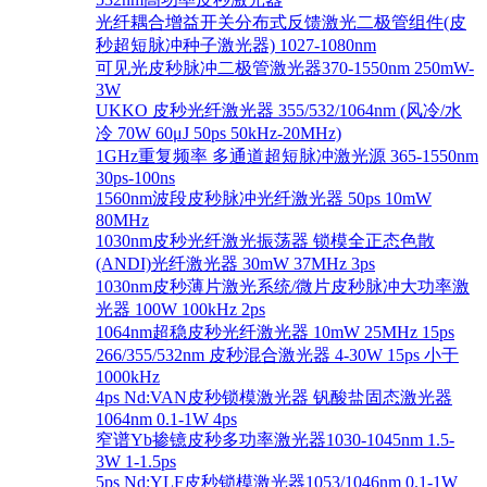
光纤耦合增益开关分布式反馈激光二极管组件(皮
秒超短脉冲种子激光器) 1027-1080nm
可见光皮秒脉冲二极管激光器370-1550nm 250mW-
3W
UKKO 皮秒光纤激光器 355/532/1064nm (风冷/水
冷 70W 60μJ 50ps 50kHz-20MHz)
1GHz重复频率 多通道超短脉冲激光源 365-1550nm
30ps-100ns
1560nm波段皮秒脉冲光纤激光器 50ps 10mW
80MHz
1030nm皮秒光纤激光振荡器 锁模全正态色散
(ANDI)光纤激光器 30mW 37MHz 3ps
1030nm皮秒薄片激光系统/微片皮秒脉冲大功率激
光器 100W 100kHz 2ps
1064nm超稳皮秒光纤激光器 10mW 25MHz 15ps
266/355/532nm 皮秒混合激光器 4-30W 15ps 小于
1000kHz
4ps Nd:VAN皮秒锁模激光器 钒酸盐固态激光器
1064nm 0.1-1W 4ps
窄谱Yb掺镱皮秒多功率激光器1030-1045nm 1.5-
3W 1-1.5ps
5ps Nd:YLF皮秒锁模激光器1053/1046nm 0.1-1W